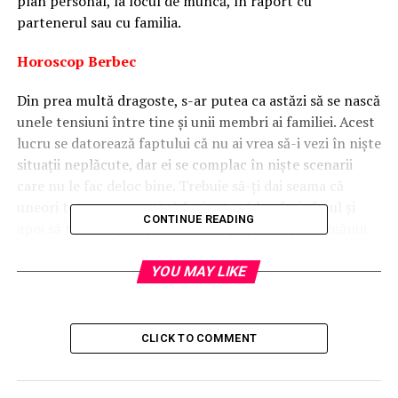
plan personal, la locul de muncă, în raport cu
partenerul sau cu familia.
Horoscop Berbec
Din prea multă dragoste, s-ar putea ca astăzi să se nască
unele tensiuni între tine şi unii membri ai familiei. Acest
lucru se datorează faptului că nu ai vrea să-i vezi în nişte
situaţii neplăcute, dar ei se complac în nişte scenarii
care nu le fac deloc bine. Trebuie să-ţi dai seama că
uneori tot ceea ce poţi să faci este să le oferi sfatul şi
CONTINUE READING
apoi să te retragi împăcat(ă). Nu poţi să impui nimănui
schimbarea cu forţa şi nici nu poţi să-i faci să se
răzgândească dacă nu văd lucrurile ca tine. Caută să nu-
YOU MAY LIKE
ţi iroseşti energia degeaba.
Horoscop Taur
CLICK TO COMMENT
Dacă participi azi la unele şedinţe, mergi într-o audienţă
sau se duc discuţii în vederea încheierii unui acord sau