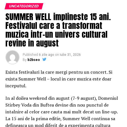
parteneriat ori a semnării unui contrat, trebuie să ştii că
UNCATEGORIZED
există riscul ca spiritele să se încingă. S-ar putea ca
SUMMER WELL implineste 15 ani.
unele păreri să se fi schimbat ori poate că cineva
Festivalul care a transformat
protestează în ceea ce priveşte unii termeni ai
muzica intr-un univers cultural
înţelegerii care este pe cale să fie semnată. S-ar putea să
fii chiar tu acela(ea) care s-a răzgândit sau care ar vrea
revine in august
să se rediscute anumite chestiuni. În cazul în care simţi
că ai fost dus(ă) de nas, acum este momentul să vorbeşti.
Published
6 zile ago
on
iulie 31, 2026
By
b2bseo
Horoscop Gemeni
Exista festivaluri la care mergi pentru un concert. Si
Dintr-un motiv sau altul, s-ar putea ca astăzi să
exista Summer Well – locul in care muzica este doar
cheltuieşti mai mult decât ţi-ai propus. Ori poate este
inceputul.
vorba despre unele plăţi neaşteptate, pe care nu prea
aveai cum să le anticipezi. Ce-i drept, au apărut
In al doilea weekend din august (7-9 august), Domeniul
oportunităţi financiare în ultima vreme şi ai de unde să
Stirbey Voda din Buftea devine din nou punctul de
dai, dar nu ar fi rău ca, pe viitor, să îţi aloci un buget de
intalnire al celor care cauta mai mult decat un line-up.
criză pentru a nu risca să te trezeşti cu buzunarele goale
La 15 ani de la prima editie, Summer Well continua sa
sau fără buget de weekend. De asemenea, gândeşte-te la
defineasca un mod diferit de a experimenta cultura