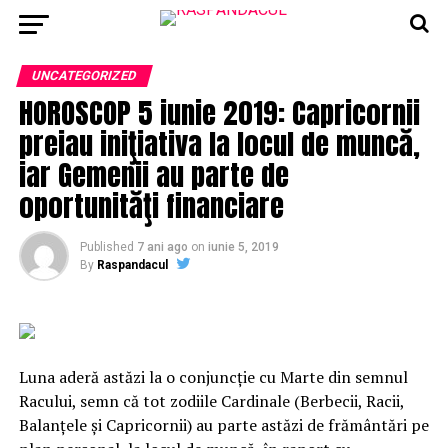
UNCATEGORIZED
HOROSCOP 5 iunie 2019: Capricornii
preiau iniţiativa la locul de muncă,
iar Gemenii au parte de
oportunităţi financiare
Published
7 ani ago
on
iunie 5, 2019
By
Raspandacul
Luna aderă astăzi la o conjuncţie cu Marte din semnul
Racului, semn că tot zodiile Cardinale (Berbecii, Racii,
Balanţele şi Capricornii) au parte astăzi de frământări pe