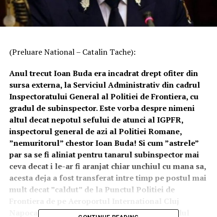
(Preluare National – Catalin Tache):
Anul trecut Ioan Buda era incadrat drept ofiter din
sursa externa, la Serviciul Administrativ din cadrul
Inspectoratului General al Politiei de Frontiera, cu
gradul de subinspector. Este vorba despre nimeni
altul decat nepotul sefului de atunci al IGPFR,
inspectorul general de azi al Politiei Romane,
”nemuritorul” chestor Ioan Buda! Si cum ”astrele”
par sa se fi aliniat pentru tanarul subinspector mai
ceva decat i le-ar fi aranjat chiar unchiul cu mana sa,
acesta deja a fost transferat intre timp pe postul mai
mult decat ”caldut” de la Punctul Politiei de
Frontiera de pe Aeroportul International Cluj
Napoca! Dar iata ca anul acesta a venit si randul