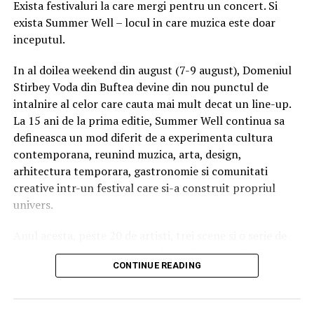
Exista festivaluri la care mergi pentru un concert. Si
Darius, in ciuda varstei mai mult decat fragede si a CV-
exista Summer Well – locul in care muzica este doar
ului sublim, dar pur si simplu inexistent a prins de
inceputul.
asemenea un loc mai mult decat ravnit de multi alti
politisti cu experienta, la Aeroprtul Otopeni! Iar in ceea
In al doilea weekend din august (7-9 august), Domeniul
ce priveste ”manechinul” lasat de Buda la conducerea
Stirbey Voda din Buftea devine din nou punctul de
Politiei de Frontiera, comisarul sef Adrian Popescu are
intalnire al celor care cauta mai mult decat un line-up.
de dat propriile explicatii cu privire la ”suspiciunile
La 15 ani de la prima editie, Summer Well continua sa
rezonabile” din dosar despre incadrarea ”la pachet” atat
defineasca un mod diferit de a experimenta cultura
a soferului sau Radu Dumitru, cat si a fiului acestuia
contemporana, reunind muzica, arta, design,
Radu Mihai, ambii aflati acum la cursuri la Ploiesti, dupa
arhitectura temporara, gastronomie si comunitati
cum reiese din informatiile intrate in posesia
creative intr-un festival care si-a construit propriul
anchetatorilor sub acoperire. Si asta separat de ”iluzia”
univers.
ca ”gata, s-a acoperit in acte”, dupa dezvaluirile din
”National” cu privire la accidentul petrecut cu masina
Anul acesta, peste 20 de artisti, trei scene si o serie de
de serviciu, despre cine se afla atunci in dreapta sa si
experiente curatoriate transforma fiecare colt al
despre infiintarea unui post de conducere strict pentru
CONTINUE READING
domeniului intr-un spatiu cu identitate proprie. Nu este
ca acesta sa fie ocupat peste rand de o juna frontierista.
doar despre cine urca pe scena, ci despre atmosfera
Oricum, iata ca dupa ce chestorul Bogdan Despescu va
dintre concerte, descoperirile intamplatoare si energia