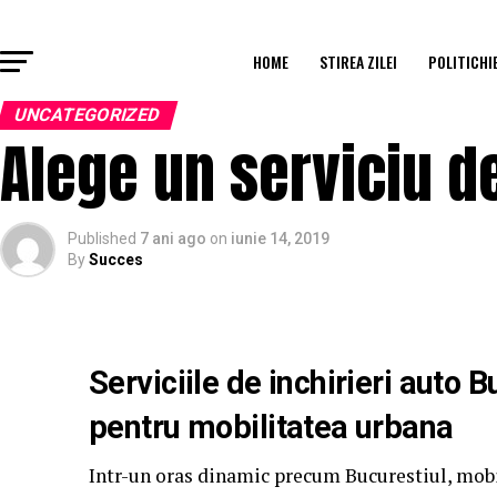
HOME
STIREA ZILEI
POLITICHI
UNCATEGORIZED
Alege un serviciu de
Published
7 ani ago
on
iunie 14, 2019
By
Succes
Serviciile de inchirieri auto 
pentru mobilitatea urbana
Intr-un oras dinamic precum Bucurestiul, mobil