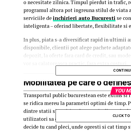
o necesitate zilnica. Timpul pierdut in trafic, 
programul altora pot ingreuna stilul de viata al
serviciile de
inchirieri auto Bucuresti
se con
inteligenta – oferind libertate, flexibilitate si
In plus, piata s-a diversificat rapid in ultimii
disponibile, clientii pot alege pachete adaptate
depozit, la oferte fara card de credit, sau mod
vor sa calatoreasca practic, fara extra costuri.
CONTINU
Mobilitatea pe care o definest
YOU M
Transportul public bucurestean este extins si re
se ridica mereu la parametri optimi de timp. 
dintre statii si opriri, aglomeratia din orele 
CLICK T
utilizatori sa caute alternative. Cu o
masini de
decide tu cand pleci, unde opresti si cat timp st