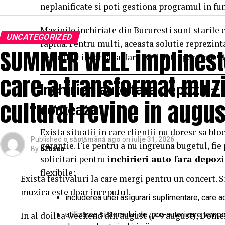
neplanificate si poti gestiona programul in func
Masinile inchiriate din Bucuresti sunt starile cu
UNCATEGORIZED
rapida. Pentru multi, aceasta solutie reprezinta
SUMMER WELL implineste 
vehicul la indemana, fara sa il detii permanent
care a transformat muzi
Inchirieri auto fara depozit 
cultural revine in augus
conteaza
Exista situatii in care clientii nu doresc sa b
Published
o săptămână ago
on
iulie 31, 2026
garantie. Fie pentru a nu ingreuna bugetul, fie 
By
b2bseo
solicitari pentru
inchirieri auto fara depozi
flexibile:
Exista festivaluri la care mergi pentru un concert. 
muzica este doar inceputul.
includerea unei asigurari suplimentare, care a
In al doilea weekend din august (7-9 august), Dome
utilizarea sistemului de „pre-autorizare temp