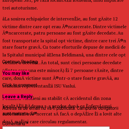
trei autoturisme.
âLa sosirea echipajelor de intervenÈie, au fost gÄsite 12
victime dintre care opt erau Ã®ncarcerate. Dintre victimele
Ã®ncarcerate, patru persoane au fost gÄsite decedate. Au
fost transportate la spital opt victime, dintre care trei Ã®n
stare foarte gravÄ. Cu toate eforturile depuse de medicii de
la Spitalul municipal âElena Beldimanâ, una dintre cele opt
Continue Reading
victime a decedat. Ãn total, sunt cinci persoane decedate
(dintre care una este minorÄ) Èi 7 persoane rÄnite, dintre
You may like
care, douÄ victime sunt Ã®ntr-o stare foarte gravÄâ, au
Click to comment
transmis reprezentanÈii ISU Vaslui.
Leave a Reply
PoliÈiÈtii vasluieni au stabilit cÄ accidentul din zona
localitÄÈii BÄdeana s-a produs dupÄ ce Èoferul unui
Adresa ta de email nu va fi publicată.
Câmpurile obligatorii
autoturism a Ã®ncercat sÄ facÄ o depÄÈire Èi a lovit alte
sunt marcate cu
*
douÄ maÈini care circulau regulamentar.
Comentariu
*