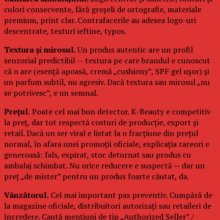
culori consecvente, fără greșeli de ortografie, materiale
premium, print clar. Contrafacerile au adesea logo-uri
descentrate, texturi ieftine, typos.
Textura și mirosul.
Un produs autentic are un profil
senzorial predictibil — textura pe care brandul e cunoscut
că o are (esență apoasă, cremă „cushiony”, SPF gel ușor) și
un parfum subtil, nu agresiv. Dacă textura sau mirosul „nu
se potrivesc”, e un semnal.
Prețul.
Poate cel mai bun detector. K-Beauty e competitiv
la preț, dar tot respectă costuri de producție, export și
retail. Dacă un ser viral e listat la o fracțiune din prețul
normal, în afara unei promoții oficiale, explicația rareori e
generoasă: fals, expirat, stoc deturnat sau produs cu
ambalaj schimbat. Nu orice reducere e suspectă — dar un
preț „de mister” pentru un produs foarte căutat, da.
Vânzătorul.
Cel mai important pas preventiv. Cumpără de
la magazine oficiale, distribuitori autorizați sau retaileri de
încredere. Caută mențiuni de tip „Authorized Seller” /