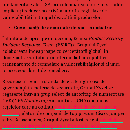
fundamentale ale CISA prin eliminarea parolelor stabilite
implicit și reducerea activă a unor întregi clase de
vulnerabilități în timpul dezvoltării produselor.
Guvernanță de securitate de vârf în industrie
Înființată de aproape un deceniu, Echipa
Product Security
Incident Response Team
(PSIRT) a Grupului Zyxel
colaborează îndeaproape cu cercetătorii globali în
domeniul securității prin intermediul unei politici
transparente de semnalare a vulnerabilităților și al unui
proces coordonat de remediere.
Recunoscut pentru standardele sale riguroase de
guvernanță în materie de securitate, Grupul Zyxel se
regăsește într-un grup select de autorități de numerotare
CVE (
CVE Numbering
Authorities – CNA) din industria
rețelelor care au obținut
două niveluri de acceptare ca
furnizor
, alături de companii de top precum Cisco, Juniper
și F5. De asemenea, Grupul Zyxel a fost recent
aprobat ca
membru cu drepturi depline al Forumului echipelor de