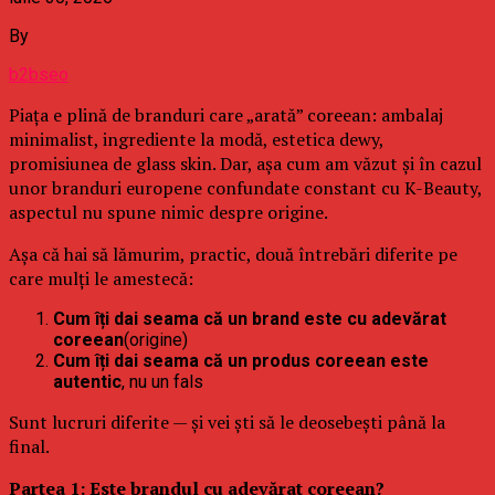
By
b2bseo
Piața e plină de branduri care „arată” coreean: ambalaj
minimalist, ingrediente la modă, estetica dewy,
promisiunea de glass skin. Dar, așa cum am văzut și în cazul
unor branduri europene confundate constant cu K-Beauty,
aspectul nu spune nimic despre origine.
Așa că hai să lămurim, practic, două întrebări diferite pe
care mulți le amestecă:
Cum îți dai seama că un brand este cu adevărat
coreean
(origine)
Cum îți dai seama că un produs coreean este
autentic
, nu un fals
Sunt lucruri diferite — și vei ști să le deosebești până la
final.
Partea 1: Este brandul cu adevărat coreean?