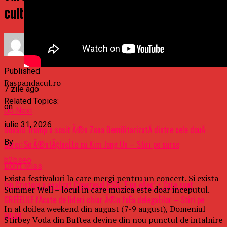
cultural revine in august
Published
Raspandacul.ro
7 zile ago
Related Topics:
on
Up Next
iulie 31, 2026
Donald Trump a sosit Ã®n Zona DemilitarizatÄ dintre cele douÄ
By
Corei: Se Ã®ntÃ¢lneÈte cu Kim Jong Un – Stiri pe surse
b2bseo
Don't Miss
Exista festivaluri la care mergi pentru un concert. Si exista
Ion Cristoiu a analizat Congresul PSD: ‘E un eÅec’ + Care sunt
Summer Well – locul in care muzica este doar inceputul.
GREÈELILE fÄcute de lideri chiar Ã®n faÈa delegaÈilor – Stiri pe
In al doilea weekend din august (7-9 august), Domeniul
surse
Stirbey Voda din Buftea devine din nou punctul de intalnire