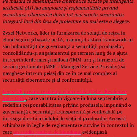
Pe măsură ce amenințările cibernetice bazate pe inteligența
artificială (AI) iau amploare și reglementările privind
securitatea cibernetică devin tot mai stricte, securitatea
integrată încă din faza de proiectare nu mai este o alegere.
Zyxel Networks, lider în furnizarea de soluții de rețea în
cloud sigure și bazate pe IA, a anunțat astăzi framework-ul
său îmbunătățit de guvernanță a securității produselor,
consolidându-și angajamentul pe termen lung de a ajuta
întreprinderile mici și mijlocii (IMM-uri) și furnizorii de
servicii gestionate (MSP – Managed Service Provider) să
navigheze într-un peisaj din ce în ce mai complex al
securității cibernetice și al conformității.
Legea UE privind reziliența cibernetică (Cyber Resilience
Act – CRA)
, care va intra în vigoare în luna septembrie, a
redefinit responsabilitatea privind produsele, impunând o
guvernanță a securității transparentă și verificabilă pe
întreaga durată a ciclului de viață al produsului. Această
schimbare în legile de reglementare survine în contextul în
care
un studiu realizat de Mandiant
evidențiază