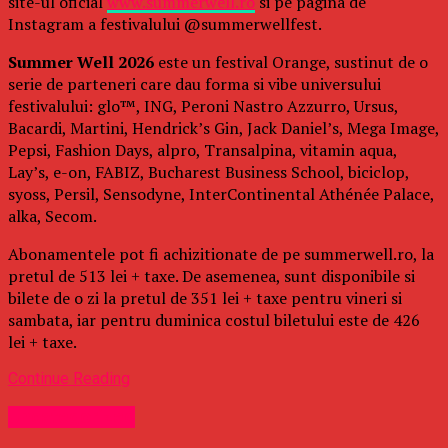
site-ul oficial
www.summerwell.ro
si pe pagina de
Instagram a festivalului @summerwellfest.
Summer Well 2026
este un festival Orange, sustinut de o
serie de parteneri care dau forma si vibe universului
festivalului: glo™, ING, Peroni Nastro Azzurro, Ursus,
Bacardi, Martini, Hendrick’s Gin, Jack Daniel’s, Mega Image,
Pepsi, Fashion Days, alpro, Transalpina, vitamin aqua,
Lay’s, e-on, FABIZ, Bucharest Business School, biciclop,
syoss, Persil, Sensodyne, InterContinental Athénée Palace,
alka, Secom.
Abonamentele pot fi achizitionate de pe summerwell.ro, la
pretul de 513 lei + taxe. De asemenea, sunt disponibile si
bilete de o zi la pretul de 351 lei + taxe pentru vineri si
sambata, iar pentru duminica costul biletului este de 426
lei + taxe.
Continue Reading
Uncategorized