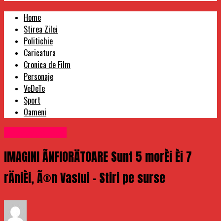
Home
Stirea Zilei
Politichie
Caricatura
Cronica de Film
Personaje
VeDeTe
Sport
Oameni
Uncategorized
IMAGINI ÃNFIORÄTOARE Sunt 5 morÈi Èi 7
rÄniÈi, Ã®n Vaslui – Stiri pe surse