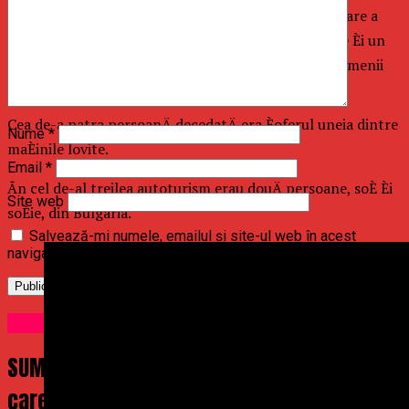
Patru dintre persoanele care se aflau Ã®n maÈina care a
intrat Ã®n depÄÈire Èi-au pierdut viaÈa, Ã®ntre ele Èi un
copil. Vehiculul era Ã®nmatriculat Ã®n BacÄu Èi oamenii
erau pe drum spre Grecia.
Cea de-a patra persoanÄ decedatÄ era Èoferul uneia dintre
Nume
*
maÈinile lovite.
Email
*
Ãn cel de-al treilea autoturism erau douÄ persoane, soÈ Èi
Site web
soÈie, din Bulgaria.
Salvează-mi numele, emailul și site-ul web în acest
navigator pentru data viitoare când o să comentez.
Uncategorized
SUMMER WELL implineste 15 ani. Festivalul
care a transformat muzica intr-un univers