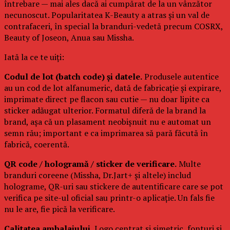
întrebare — mai ales dacă ai cumpărat de la un vânzător
necunoscut. Popularitatea K-Beauty a atras și un val de
contrafaceri, în special la branduri-vedetă precum COSRX,
Beauty of Joseon, Anua sau Missha.
Iată la ce te uiți:
Codul de lot (batch code) și datele.
Produsele autentice
au un cod de lot alfanumeric, dată de fabricație și expirare,
imprimate direct pe flacon sau cutie — nu doar lipite ca
sticker adăugat ulterior. Formatul diferă de la brand la
brand, așa că un plasament neobișnuit nu e automat un
semn rău; important e ca imprimarea să pară făcută în
fabrică, coerentă.
QR code / hologramă / sticker de verificare.
Multe
branduri coreene (Missha, Dr.Jart+ și altele) includ
holograme, QR-uri sau stickere de autentificare care se pot
verifica pe site-ul oficial sau printr-o aplicație. Un fals fie
nu le are, fie pică la verificare.
Calitatea ambalajului.
Logo centrat și simetric, fonturi și