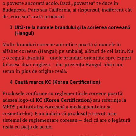
o poveste ancorată acolo. Dacă „povestea” te duce în
Budapesta, Paris sau California, ai răspunsul, indiferent cât
de „coreean” arată produsul.
Uită-te la numele brandului și la scrierea coreeană
(Hangul)
Multe branduri coreene autentice poartă și numele în
alfabet coreean (Hangul) pe ambalaj, alături de cel latin. Nu
e o regulă absolută — unele branduri orientate spre export
folosesc doar engleza — dar prezența Hangul-ului e un
semn în plus de origine reală.
Caută marca KC (Korea Certification)
Produsele conforme cu reglementările coreene poartă
adesea logo-ul
KC (Korea Certification)
sau referințe la
MFDS (autoritatea coreeană a medicamentelor și
cosmeticelor). E un indiciu că produsul a trecut prin
sistemul de reglementare coreean — deci că are o legătură
reală cu piața de acolo.