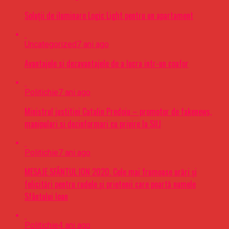
Soluții de iluminare Logic Light pentru un apartament
Uncategorized
7 ani ago
Avantajele si dezavantajele de a lucra intr-un coafor
Politichie
7 ani ago
Ministrul justitiei Catalin Predoiu – promotor de fakenews,
manipulari si dezinformari cu privire la SIIJ
Politichie
7 ani ago
MESAJE SFÂNTUL ION 2020. Cele mai frumoase urări şi
felicitări pentru rudele şi prietenii care poartă numele
Sfântului Ioan
Politichie
4 ani ago