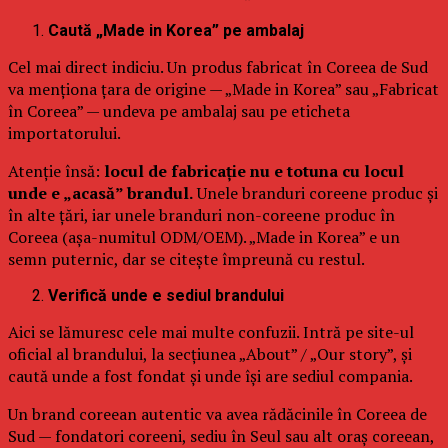
Caută „Made in Korea” pe ambalaj
Cel mai direct indiciu. Un produs fabricat în Coreea de Sud
va menționa țara de origine — „Made in Korea” sau „Fabricat
în Coreea” — undeva pe ambalaj sau pe eticheta
importatorului.
Atenție însă:
locul de fabricație nu e totuna cu locul
unde e „acasă” brandul.
Unele branduri coreene produc și
în alte țări, iar unele branduri non-coreene produc în
Coreea (așa-numitul ODM/OEM). „Made in Korea” e un
semn puternic, dar se citește împreună cu restul.
Verifică unde e sediul brandului
Aici se lămuresc cele mai multe confuzii. Intră pe site-ul
oficial al brandului, la secțiunea „About” / „Our story”, și
caută unde a fost fondat și unde își are sediul compania.
Un brand coreean autentic va avea rădăcinile în Coreea de
Sud — fondatori coreeni, sediu în Seul sau alt oraș coreean,