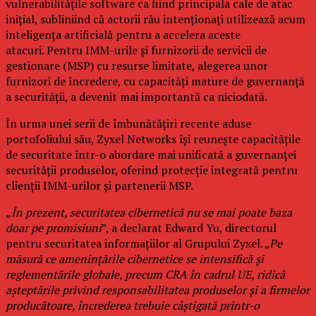
vulnerabilitățile software ca fiind principala cale de atac
inițial, subliniind că actorii rău intenționați utilizează acum
inteligența artificială pentru a accelera aceste
atacuri. Pentru IMM-urile și furnizorii de servicii de
gestionare (MSP) cu resurse limitate, alegerea unor
furnizori de încredere, cu capacități mature de guvernanță
a securității, a devenit mai importantă ca niciodată.
În urma unei serii de îmbunătățiri recente aduse
portofoliului său, Zyxel Networks își reunește capacitățile
de securitate într-o abordare mai unificată a guvernanței
securității produselor, oferind protecție integrată pentru
clienții IMM-urilor și partenerii MSP.
„În prezent, securitatea cibernetică nu se mai poate baza
doar pe promisiuni
”, a declarat Edward Yu, directorul
pentru securitatea informațiilor al Grupului Zyxel. „
Pe
măsură ce amenințările cibernetice se intensifică și
reglementările globale, precum CRA în cadrul UE, ridică
așteptările privind responsabilitatea produselor și a firmelor
producătoare, încrederea trebuie câștigată printr-o