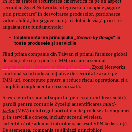
În loc să trateze securitatea cibernetică ca pe un aspect
secundar, Zyxel Networks integrează principiile „sigure
prin proiectare” în dezvoltarea produselor, gestionarea
vulnerabilităților și guvernanța ciclului de viață prin trei
angajamente fundamentale:
Implementarea principiului „
Secure by Design
” în
toate produsele și serviciile
Fiind prima companie din Taiwan și primul furnizor global
de soluții de rețea pentru IMM-uri care a semnat
angajamentul „Secure by Design” al CISA
, Zyxel Networks
continuă să introducă inițiative de securitate axate pe
IMM-uri, concepute pentru a reduce riscul operațional și a
simplifica implementarea securizată.
Aceste eforturi includ suportul pentru autentificarea fără
parolă pentru conturile Zyxel și autentificarea
multi-
factor
(MFA) în întregul portofoliu de produse al companiei
și în serviciile conexe, inclusiv accesul wireless,
autentificările administratorilor și accesul VPN la distanță.
De asemenea, compania se aliniază principiilor