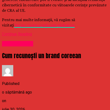
cibernetică în conformitate cu viitoarele cerințe prevăzute
de CRA al UE.
Pentru mai multe informații, vă rugăm să
vizitați
https://www.zyxel.com/global/en
Continue Reading
Uncategorized
Cum recunoști un brand coreean
Published
o săptămână ago
on
iulie 30, 2026