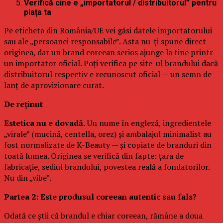
Verifică cine e „importatorul / distribuitorul” pentru
piața ta
Pe eticheta din România/UE vei găsi datele importatorului
sau ale „persoanei responsabile”. Asta nu-ți spune direct
originea, dar un brand coreean serios ajunge la tine printr-
un importator oficial. Poți verifica pe site-ul brandului dacă
distribuitorul respectiv e recunoscut oficial — un semn de
lanț de aprovizionare curat.
De reținut
Estetica nu e dovadă.
Un nume în engleză, ingredientele
„virale” (mucină, centella, orez) și ambalajul minimalist au
fost normalizate de K-Beauty — și copiate de branduri din
toată lumea. Originea se verifică din fapte: țara de
fabricație, sediul brandului, povestea reală a fondatorilor.
Nu din „vibe”.
Partea 2: Este produsul coreean autentic sau fals?
Odată ce știi că brandul e chiar coreean, rămâne a doua