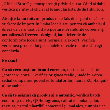
„Official Store” și transparență privind sursa. Când ai dubii,
verifică pe site-ul oficial al brandului lista de distribuitori.
Atenție la un mit:
un produs nu e fals doar pentru că are
stickere de import în limba locală sau pentru că ambalajul
diferă de ce ai văzut într-o postare. Brandurile coreene își
actualizează frecvent designul, iar stickerele de
conformitate locală sunt normale la export. Verifică
versiunea produsului pe canalele oficiale înainte să tragi
concluzia.
Pe scurt
Ca să recunoști un brand coreean
, nu te uita la cât de
„coreean” arată — verifică originea reală: „Made in Korea”,
sediul companiei, povestea fondatorilor, marca KC, Hangul-
ul pe ambalaj.
Ca să te asiguri că produsul e autentic
, verifică batch
code-ul și datele, QR/holograma, calitatea ambalajului,
textura, prețul plauzibil comercial și, mai ales, cumpără de