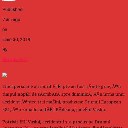
Published
7 ani ago
on
iunie 30, 2019
By
Raspandacul
Cinci persoane au murit Èi Èapte au fost rÄnite grav, Ã®n
timpul nopÈii de sÃ¢mbÄtÄ spre duminicÄ, Ã®n urma unui
accident Ã®ntre trei maÈini, produs pe Drumul European
581, Ã®n zona localitÄÈii BÄdeana, judeÈul Vaslui.
Potrivit ISU Vaslui, accidentul s-a produs pe Drumul
European 581, pe raza localitÄÈii BÄdeana, fiind implicate