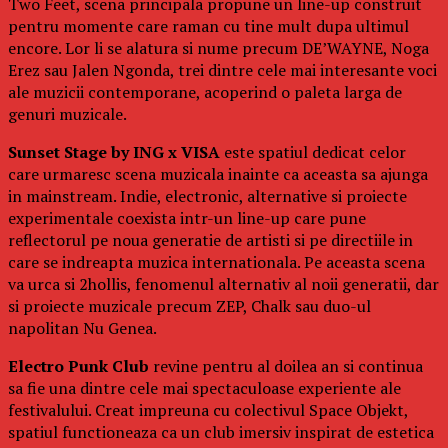
Two Feet, scena principala propune un line-up construit
pentru momente care raman cu tine mult dupa ultimul
encore. Lor li se alatura si nume precum DE’WAYNE, Noga
Erez sau Jalen Ngonda, trei dintre cele mai interesante voci
ale muzicii contemporane, acoperind o paleta larga de
genuri muzicale.
Sunset Stage by ING x VISA
este spatiul dedicat celor
care urmaresc scena muzicala inainte ca aceasta sa ajunga
in mainstream. Indie, electronic, alternative si proiecte
experimentale coexista intr-un line-up care pune
reflectorul pe noua generatie de artisti si pe directiile in
care se indreapta muzica internationala. Pe aceasta scena
va urca si 2hollis, fenomenul alternativ al noii generatii, dar
si proiecte muzicale precum ZEP, Chalk sau duo-ul
napolitan Nu Genea.
Electro Punk Club
revine pentru al doilea an si continua
sa fie una dintre cele mai spectaculoase experiente ale
festivalului. Creat impreuna cu colectivul Space Objekt,
spatiul functioneaza ca un club imersiv inspirat de estetica