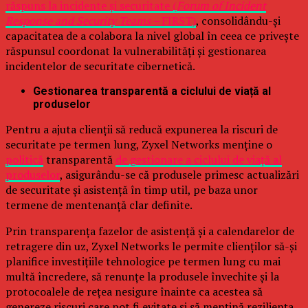
răspuns la incidente și securitate (
Forum of Incident
Response and Security Teams –
FIRST)
, consolidându-și
capacitatea de a colabora la nivel global în ceea ce privește
răspunsul coordonat la vulnerabilități și gestionarea
incidentelor de securitate cibernetică.
Gestionarea transparentă a ciclului de viață al
produselor
Pentru a ajuta clienții să reducă expunerea la riscuri de
securitate pe termen lung, Zyxel Networks menține o
politică
transparentă
de gestionare a ciclului de viață al
produselor
, asigurându-se că produsele primesc actualizări
de securitate și asistență în timp util, pe baza unor
termene de mentenanță clar definite.
Prin transparența fazelor de asistență și a calendarelor de
retragere din uz, Zyxel Networks le permite clienților să-și
planifice investițiile tehnologice pe termen lung cu mai
multă încredere, să renunțe la produsele învechite și la
protocoalele de rețea nesigure înainte ca acestea să
genereze riscuri care pot fi evitate și să mențină reziliența