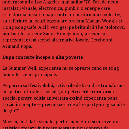
underground a Los Angeles-ului anilor ’70. Fatade neon,
instalatii vizuale, electronica, punk si o energie care
transforma fiecare noapte intr-un performance colectiv,
cu referinte la locuri legendare precum Madam Wong’s si
Hong Kong Cafe. Aici ii veti gasi pe britanicii The Molotovs,
punkistele coreene Sailor Honeymoon, precum si
reprezentanti ai scenei alternative locale, Getchoo si
Armand Popa.
Dupa concerte incepe o alta poveste
La Summer Well, experienta nu se opreste cand se sting
luminile scenei principale.
Pe parcursul festivalului, activarile de brand se transforma
in spatii culturale si sociale, iar petrecerile curatoriate
special pentru editia aniversara extind experienta pana
tarziu in noapte — precum seria de afterparty-uri gazduite
de glo™.
Muzica, instalatii vizuale, performance-uri si interventii
artistice creeaza in fiecare seara un nou context de