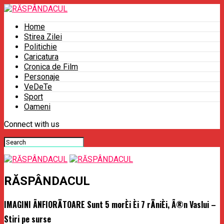
Home
Stirea Zilei
Politichie
Caricatura
Cronica de Film
Personaje
VeDeTe
Sport
Oameni
Connect with us
RĂSPÂNDACUL
IMAGINI ÃNFIORÄTOARE Sunt 5 morÈi Èi 7 rÄniÈi, Ã®n Vaslui –
Stiri pe surse