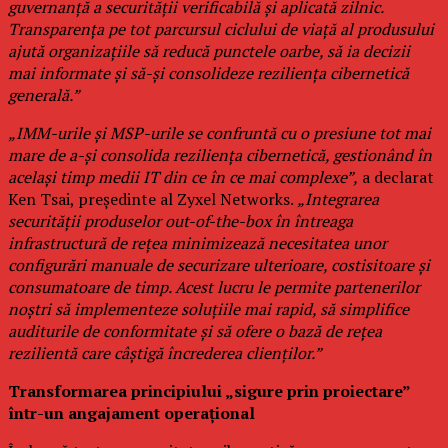
guvernanță a securității verificabilă și aplicată zilnic.
Transparența pe tot parcursul ciclului de viață al produsului
ajută organizațiile să reducă punctele oarbe, să ia decizii
mai informate și să-și consolideze reziliența cibernetică
generală.”
„IMM-urile și MSP-urile se confruntă cu o presiune tot mai
mare de a-și consolida reziliența cibernetică, gestionând în
același timp medii IT din ce în ce mai complexe”,
a declarat
Ken Tsai, președinte al Zyxel Networks.
„Integrarea
securității produselor out-of-the-box în întreaga
infrastructură de rețea minimizează necesitatea unor
configurări manuale de securizare ulterioare, costisitoare și
consumatoare de timp. Acest lucru le permite partenerilor
noștri să implementeze soluțiile mai rapid, să simplifice
auditurile de conformitate și să ofere o bază de rețea
rezilientă care câștigă încrederea clienților.”
Transformarea principiului „sigure prin proiectare”
într-un angajament operațional