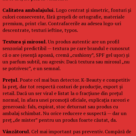
Calitatea ambalajului.
Logo centrat și simetric, fonturi și
culori consecvente, fără greșeli de ortografie, materiale
premium, print clar. Contrafacerile au adesea logo-uri
descentrate, texturi ieftine, typos.
Textura și mirosul.
Un produs autentic are un profil
senzorial predictibil — textura pe care brandul e cunoscut
că o are (esență apoasă, cremă „cushiony”, SPF gel ușor) și
un parfum subtil, nu agresiv. Dacă textura sau mirosul „nu
se potrivesc”, e un semnal.
Prețul.
Poate cel mai bun detector. K-Beauty e competitiv
la preț, dar tot respectă costuri de producție, export și
retail. Dacă un ser viral e listat la o fracțiune din prețul
normal, în afara unei promoții oficiale, explicația rareori e
generoasă: fals, expirat, stoc deturnat sau produs cu
ambalaj schimbat. Nu orice reducere e suspectă — dar un
preț „de mister” pentru un produs foarte căutat, da.
Vânzătorul.
Cel mai important pas preventiv. Cumpără de