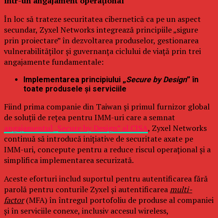
într-un angajament operațional
În loc să trateze securitatea cibernetică ca pe un aspect
secundar, Zyxel Networks integrează principiile „sigure
prin proiectare” în dezvoltarea produselor, gestionarea
vulnerabilităților și guvernanța ciclului de viață prin trei
angajamente fundamentale:
Implementarea principiului „
Secure by Design
” în
toate produsele și serviciile
Fiind prima companie din Taiwan și primul furnizor global
de soluții de rețea pentru IMM-uri care a semnat
angajamentul „Secure by Design” al CISA
, Zyxel Networks
continuă să introducă inițiative de securitate axate pe
IMM-uri, concepute pentru a reduce riscul operațional și a
simplifica implementarea securizată.
Aceste eforturi includ suportul pentru autentificarea fără
parolă pentru conturile Zyxel și autentificarea
multi-
factor
(MFA) în întregul portofoliu de produse al companiei
și în serviciile conexe, inclusiv accesul wireless,