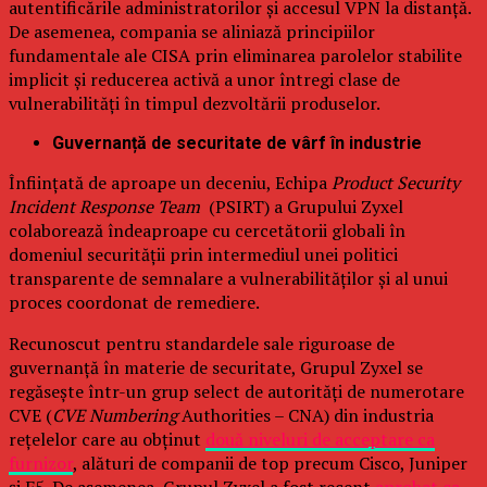
autentificările administratorilor și accesul VPN la distanță.
De asemenea, compania se aliniază principiilor
fundamentale ale CISA prin eliminarea parolelor stabilite
implicit și reducerea activă a unor întregi clase de
vulnerabilități în timpul dezvoltării produselor.
Guvernanță de securitate de vârf în industrie
Înființată de aproape un deceniu, Echipa
Product Security
Incident Response Team
(PSIRT) a Grupului Zyxel
colaborează îndeaproape cu cercetătorii globali în
domeniul securității prin intermediul unei politici
transparente de semnalare a vulnerabilităților și al unui
proces coordonat de remediere.
Recunoscut pentru standardele sale riguroase de
guvernanță în materie de securitate, Grupul Zyxel se
regăsește într-un grup select de autorități de numerotare
CVE (
CVE Numbering
Authorities – CNA) din industria
rețelelor care au obținut
două niveluri de acceptare ca
furnizor
, alături de companii de top precum Cisco, Juniper