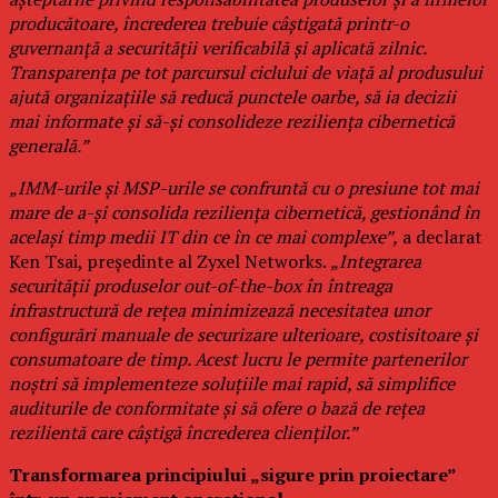
producătoare, încrederea trebuie câștigată printr-o
guvernanță a securității verificabilă și aplicată zilnic.
Transparența pe tot parcursul ciclului de viață al produsului
ajută organizațiile să reducă punctele oarbe, să ia decizii
mai informate și să-și consolideze reziliența cibernetică
generală.”
„IMM-urile și MSP-urile se confruntă cu o presiune tot mai
mare de a-și consolida reziliența cibernetică, gestionând în
același timp medii IT din ce în ce mai complexe”,
a declarat
Ken Tsai, președinte al Zyxel Networks.
„Integrarea
securității produselor out-of-the-box în întreaga
infrastructură de rețea minimizează necesitatea unor
configurări manuale de securizare ulterioare, costisitoare și
consumatoare de timp. Acest lucru le permite partenerilor
noștri să implementeze soluțiile mai rapid, să simplifice
auditurile de conformitate și să ofere o bază de rețea
rezilientă care câștigă încrederea clienților.”
Transformarea principiului „sigure prin proiectare”