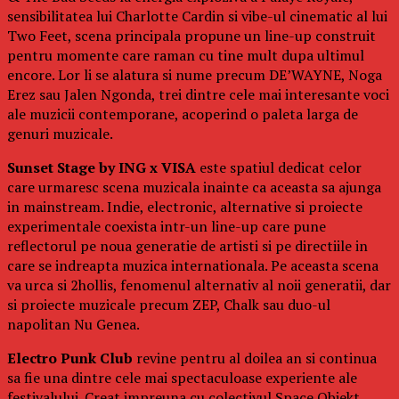
sensibilitatea lui Charlotte Cardin si vibe-ul cinematic al lui
Two Feet, scena principala propune un line-up construit
pentru momente care raman cu tine mult dupa ultimul
encore. Lor li se alatura si nume precum DE’WAYNE, Noga
Erez sau Jalen Ngonda, trei dintre cele mai interesante voci
ale muzicii contemporane, acoperind o paleta larga de
genuri muzicale.
Sunset Stage by ING x VISA
este spatiul dedicat celor
care urmaresc scena muzicala inainte ca aceasta sa ajunga
in mainstream. Indie, electronic, alternative si proiecte
experimentale coexista intr-un line-up care pune
reflectorul pe noua generatie de artisti si pe directiile in
care se indreapta muzica internationala. Pe aceasta scena
va urca si 2hollis, fenomenul alternativ al noii generatii, dar
si proiecte muzicale precum ZEP, Chalk sau duo-ul
napolitan Nu Genea.
Electro Punk Club
revine pentru al doilea an si continua
sa fie una dintre cele mai spectaculoase experiente ale
festivalului. Creat impreuna cu colectivul Space Objekt,