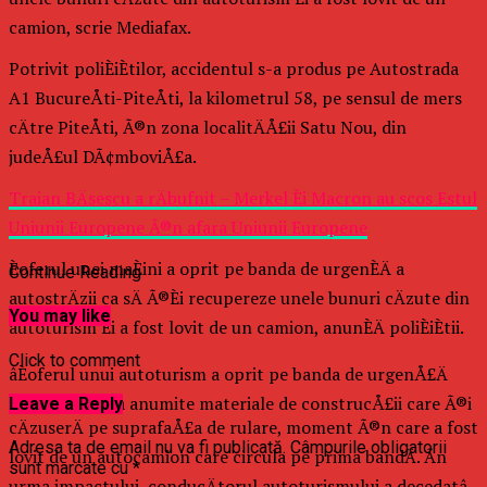
camion, scrie Mediafax.
Potrivit poliÈiÈtilor, accidentul s-a produs pe Autostrada
A1 BucureÅti-PiteÅti, la kilometrul 58, pe sensul de mers
cÄtre PiteÅti, Ã®n zona localitÄÅ£ii Satu Nou, din
judeÅ£ul DÃ¢mboviÅ£a.
Traian BÄsescu a rÄbufnit – Merkel Èi Macron au scos Estul
Uniunii Europene Ã®n afara Uniunii Europene
Èoferul unei maÈini a oprit pe banda de urgenÈÄ a
Continue Reading
autostrÄzii ca sÄ Ã®Èi recupereze unele bunuri cÄzute din
You may like
autoturism Èi a fost lovit de un camion, anunÈÄ poliÈiÈtii.
Click to comment
âÈoferul unui autoturism a oprit pe banda de urgenÅ£Ä
pentru a ridica anumite materiale de construcÅ£ii care Ã®i
Leave a Reply
cÄzuserÄ pe suprafaÅ£a de rulare, moment Ã®n care a fost
Adresa ta de email nu va fi publicată.
Câmpurile obligatorii
lovit de un autocamion care circula pe prima bandÄ. Ãn
sunt marcate cu
*
urma impactului, conducÄtorul autoturismului a decedatâ,