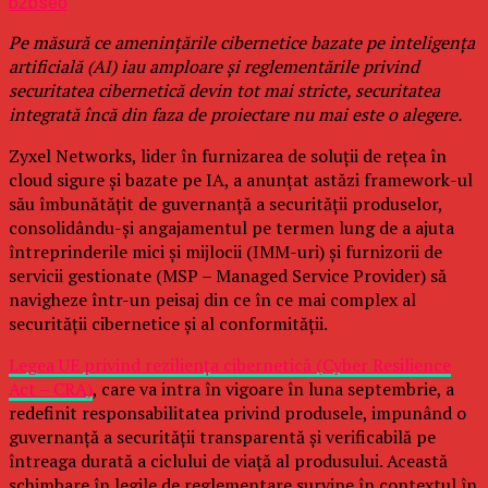
b2bseo
Pe măsură ce amenințările cibernetice bazate pe inteligența
artificială (AI) iau amploare și reglementările privind
securitatea cibernetică devin tot mai stricte, securitatea
integrată încă din faza de proiectare nu mai este o alegere.
Zyxel Networks, lider în furnizarea de soluții de rețea în
cloud sigure și bazate pe IA, a anunțat astăzi framework-ul
său îmbunătățit de guvernanță a securității produselor,
consolidându-și angajamentul pe termen lung de a ajuta
întreprinderile mici și mijlocii (IMM-uri) și furnizorii de
servicii gestionate (MSP – Managed Service Provider) să
navigheze într-un peisaj din ce în ce mai complex al
securității cibernetice și al conformității.
Legea UE privind reziliența cibernetică (Cyber Resilience
Act – CRA)
, care va intra în vigoare în luna septembrie, a
redefinit responsabilitatea privind produsele, impunând o
guvernanță a securității transparentă și verificabilă pe
întreaga durată a ciclului de viață al produsului. Această
schimbare în legile de reglementare survine în contextul în