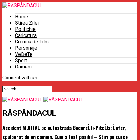
Home
Stirea Zilei
Politichie
Caricatura
Cronica de Film
Personaje
VeDeTe
Sport
Oameni
Connect with us
RĂSPÂNDACUL
Accident MORTAL pe autostrada BucureÈti-PiteÈti: Èofer,
spulberat de un camion. Cum a fost posibil – Stiri pe surse