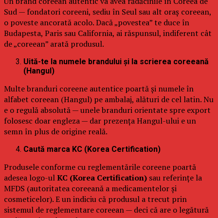
Un brand coreean autentic va avea rădăcinile în Coreea de
Sud — fondatori coreeni, sediu în Seul sau alt oraș coreean,
o poveste ancorată acolo. Dacă „povestea” te duce în
Budapesta, Paris sau California, ai răspunsul, indiferent cât
de „coreean” arată produsul.
Uită-te la numele brandului și la scrierea coreeană
(Hangul)
Multe branduri coreene autentice poartă și numele în
alfabet coreean (Hangul) pe ambalaj, alături de cel latin. Nu
e o regulă absolută — unele branduri orientate spre export
folosesc doar engleza — dar prezența Hangul-ului e un
semn în plus de origine reală.
Caută marca KC (Korea Certification)
Produsele conforme cu reglementările coreene poartă
adesea logo-ul
KC (Korea Certification)
sau referințe la
MFDS (autoritatea coreeană a medicamentelor și
cosmeticelor). E un indiciu că produsul a trecut prin
sistemul de reglementare coreean — deci că are o legătură