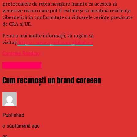
protocoalele de rețea nesigure înainte ca acestea să
genereze riscuri care pot fi evitate și să mențină reziliența
cibernetică în conformitate cu viitoarele cerințe prevăzute
de CRA al UE.
Pentru mai multe informații, vă rugăm să
vizitați
https://www.zyxel.com/global/en
Continue Reading
Uncategorized
Cum recunoști un brand coreean
Published
o săptămână ago
on