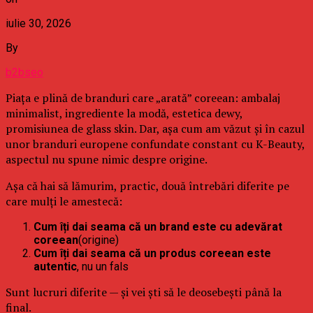
iulie 30, 2026
By
b2bseo
Piața e plină de branduri care „arată” coreean: ambalaj
minimalist, ingrediente la modă, estetica dewy,
promisiunea de glass skin. Dar, așa cum am văzut și în cazul
unor branduri europene confundate constant cu K-Beauty,
aspectul nu spune nimic despre origine.
Așa că hai să lămurim, practic, două întrebări diferite pe
care mulți le amestecă:
Cum îți dai seama că un brand este cu adevărat
coreean
(origine)
Cum îți dai seama că un produs coreean este
autentic
, nu un fals
Sunt lucruri diferite — și vei ști să le deosebești până la
final.