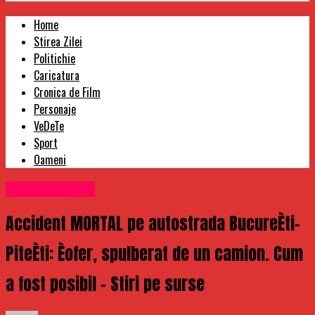
Home
Stirea Zilei
Politichie
Caricatura
Cronica de Film
Personaje
VeDeTe
Sport
Oameni
Uncategorized
Accident MORTAL pe autostrada BucureÈti-
PiteÈti: Èofer, spulberat de un camion. Cum
a fost posibil – Stiri pe surse