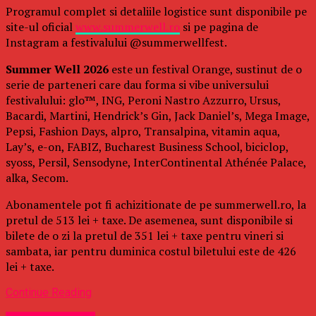
Programul complet si detaliile logistice sunt disponibile pe
site-ul oficial
www.summerwell.ro
si pe pagina de
Instagram a festivalului @summerwellfest.
Summer Well 2026
este un festival Orange, sustinut de o
serie de parteneri care dau forma si vibe universului
festivalului: glo™, ING, Peroni Nastro Azzurro, Ursus,
Bacardi, Martini, Hendrick’s Gin, Jack Daniel’s, Mega Image,
Pepsi, Fashion Days, alpro, Transalpina, vitamin aqua,
Lay’s, e-on, FABIZ, Bucharest Business School, biciclop,
syoss, Persil, Sensodyne, InterContinental Athénée Palace,
alka, Secom.
Abonamentele pot fi achizitionate de pe summerwell.ro, la
pretul de 513 lei + taxe. De asemenea, sunt disponibile si
bilete de o zi la pretul de 351 lei + taxe pentru vineri si
sambata, iar pentru duminica costul biletului este de 426
lei + taxe.
Continue Reading