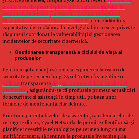
și F5. De asemenea, Grupul Zyxel a fost recent
aprobat ca
membru cu drepturi depline al Forumului echipelor de
răspuns la incidente și securitate (
Forum of Incident
Response and Security Teams –
FIRST)
, consolidându-și
capacitatea de a colabora la nivel global în ceea ce privește
răspunsul coordonat la vulnerabilități și gestionarea
incidentelor de securitate cibernetică.
Gestionarea transparentă a ciclului de viață al
produselor
Pentru a ajuta clienții să reducă expunerea la riscuri de
securitate pe termen lung, Zyxel Networks menține o
politică
transparentă
de gestionare a ciclului de viață al
produselor
, asigurându-se că produsele primesc actualizări
de securitate și asistență în timp util, pe baza unor
termene de mentenanță clar definite.
Prin transparența fazelor de asistență și a calendarelor de
retragere din uz, Zyxel Networks le permite clienților să-și
planifice investițiile tehnologice pe termen lung cu mai
multă încredere, să renunțe la produsele învechite și la