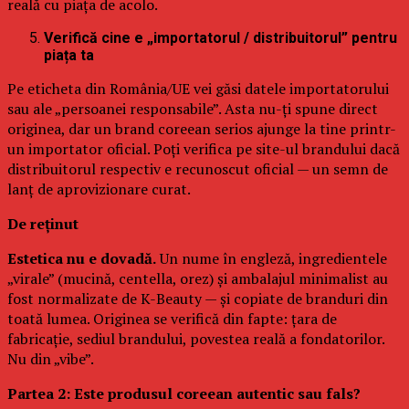
reală cu piața de acolo.
Verifică cine e „importatorul / distribuitorul” pentru
piața ta
Pe eticheta din România/UE vei găsi datele importatorului
sau ale „persoanei responsabile”. Asta nu-ți spune direct
originea, dar un brand coreean serios ajunge la tine printr-
un importator oficial. Poți verifica pe site-ul brandului dacă
distribuitorul respectiv e recunoscut oficial — un semn de
lanț de aprovizionare curat.
De reținut
Estetica nu e dovadă.
Un nume în engleză, ingredientele
„virale” (mucină, centella, orez) și ambalajul minimalist au
fost normalizate de K-Beauty — și copiate de branduri din
toată lumea. Originea se verifică din fapte: țara de
fabricație, sediul brandului, povestea reală a fondatorilor.
Nu din „vibe”.
Partea 2: Este produsul coreean autentic sau fals?