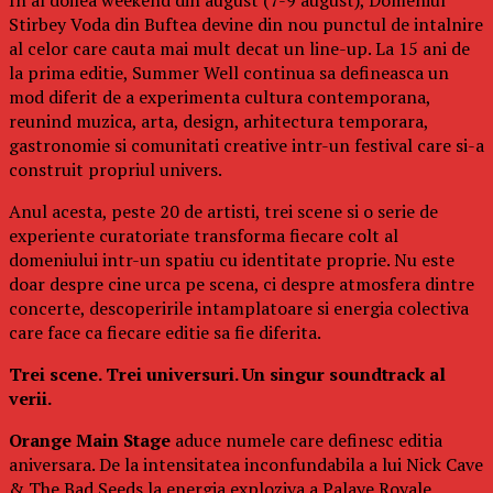
Stirbey Voda din Buftea devine din nou punctul de intalnire
al celor care cauta mai mult decat un line-up. La 15 ani de
la prima editie, Summer Well continua sa defineasca un
mod diferit de a experimenta cultura contemporana,
reunind muzica, arta, design, arhitectura temporara,
gastronomie si comunitati creative intr-un festival care si-a
construit propriul univers.
Anul acesta, peste 20 de artisti, trei scene si o serie de
experiente curatoriate transforma fiecare colt al
domeniului intr-un spatiu cu identitate proprie. Nu este
doar despre cine urca pe scena, ci despre atmosfera dintre
concerte, descoperirile intamplatoare si energia colectiva
care face ca fiecare editie sa fie diferita.
Trei scene. Trei universuri. Un singur soundtrack al
verii.
Orange Main Stage
aduce numele care definesc editia
aniversara. De la intensitatea inconfundabila a lui Nick Cave
& The Bad Seeds la energia exploziva a Palaye Royale,