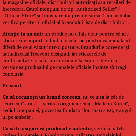
la magazine oficiale, distribuitori autorizați sau retaileri de
încredere. Caută mențiuni de tip „Authorized Seller” /
„Official Store” și transparență privind sursa. Când ai dubii,
verifică pe site-ul oficial al brandului lista de distribuitori.
Atenție la un mit:
un produs nu e fals doar pentru că are
stickere de import în limba locală sau pentru că ambalajul
diferă de ce ai văzut într-o postare. Brandurile coreene își
actualizează frecvent designul, iar stickerele de
conformitate locală sunt normale la export. Verifică
versiunea produsului pe canalele oficiale înainte să tragi
concluzia.
Pe scurt
Ca să recunoști un brand coreean
, nu te uita la cât de
„coreean” arată — verifică originea reală: „Made in Korea”,
sediul companiei, povestea fondatorilor, marca KC, Hangul-
ul pe ambalaj.
Ca să te asiguri că produsul e autentic
, verifică batch
code-ul și datele, QR/holograma, calitatea ambalajului,