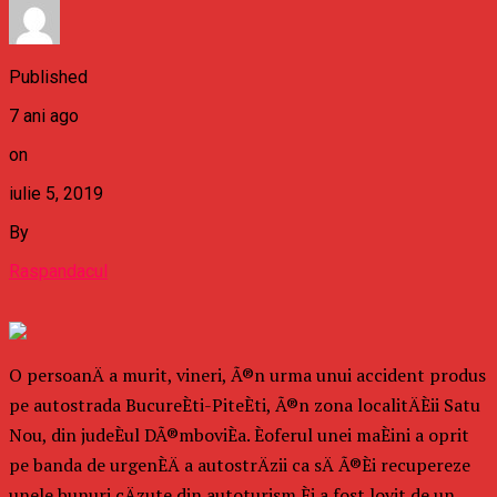
Published
7 ani ago
on
iulie 5, 2019
By
Raspandacul
O persoanÄ a murit, vineri, Ã®n urma unui accident produs
pe autostrada BucureÈti-PiteÈti, Ã®n zona localitÄÈii Satu
Nou, din judeÈul DÃ®mboviÈa. Èoferul unei maÈini a oprit
pe banda de urgenÈÄ a autostrÄzii ca sÄ Ã®Èi recupereze
unele bunuri cÄzute din autoturism Èi a fost lovit de un