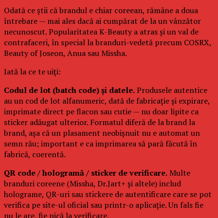
Odată ce știi că brandul e chiar coreean, rămâne a doua
întrebare — mai ales dacă ai cumpărat de la un vânzător
necunoscut. Popularitatea K-Beauty a atras și un val de
contrafaceri, în special la branduri-vedetă precum COSRX,
Beauty of Joseon, Anua sau Missha.
Iată la ce te uiți:
Codul de lot (batch code) și datele.
Produsele autentice
au un cod de lot alfanumeric, dată de fabricație și expirare,
imprimate direct pe flacon sau cutie — nu doar lipite ca
sticker adăugat ulterior. Formatul diferă de la brand la
brand, așa că un plasament neobișnuit nu e automat un
semn rău; important e ca imprimarea să pară făcută în
fabrică, coerentă.
QR code / hologramă / sticker de verificare.
Multe
branduri coreene (Missha, Dr.Jart+ și altele) includ
holograme, QR-uri sau stickere de autentificare care se pot
verifica pe site-ul oficial sau printr-o aplicație. Un fals fie
nu le are, fie pică la verificare.