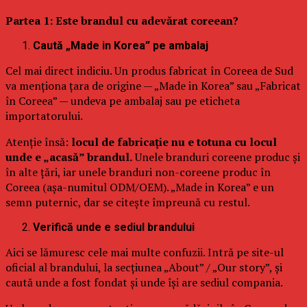
Partea 1: Este brandul cu adevărat coreean?
Caută „Made in Korea” pe ambalaj
Cel mai direct indiciu. Un produs fabricat în Coreea de Sud
va menționa țara de origine — „Made in Korea” sau „Fabricat
în Coreea” — undeva pe ambalaj sau pe eticheta
importatorului.
Atenție însă:
locul de fabricație nu e totuna cu locul
unde e „acasă” brandul.
Unele branduri coreene produc și
în alte țări, iar unele branduri non-coreene produc în
Coreea (așa-numitul ODM/OEM). „Made in Korea” e un
semn puternic, dar se citește împreună cu restul.
Verifică unde e sediul brandului
Aici se lămuresc cele mai multe confuzii. Intră pe site-ul
oficial al brandului, la secțiunea „About” / „Our story”, și
caută unde a fost fondat și unde își are sediul compania.