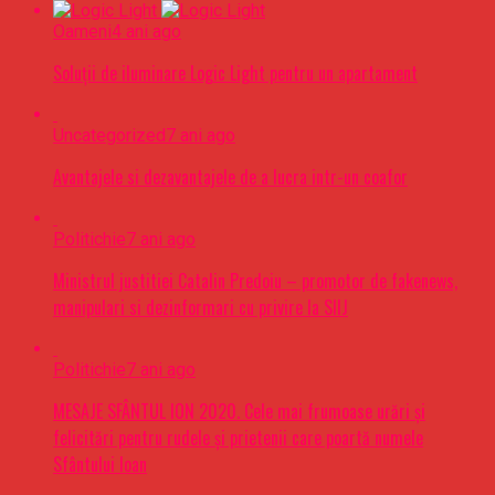
Oameni
4 ani ago
Soluții de iluminare Logic Light pentru un apartament
Uncategorized
7 ani ago
Avantajele si dezavantajele de a lucra intr-un coafor
Politichie
7 ani ago
Ministrul justitiei Catalin Predoiu – promotor de fakenews,
manipulari si dezinformari cu privire la SIIJ
Politichie
7 ani ago
MESAJE SFÂNTUL ION 2020. Cele mai frumoase urări şi
felicitări pentru rudele şi prietenii care poartă numele
Sfântului Ioan