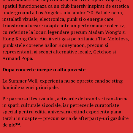
spatiul functioneaza ca un club imersiv inspirat de estetica
underground a Los Angeles-ului anilor ’70. Fatade neon,
instalatii vizuale, electronica, punk si o energie care
transforma fiecare noapte intr-un performance colectiv,
cu referinte la locuri legendare precum Madam Wong’s si
Hong Kong Cafe. Aici ii veti gasi pe britanicii The Molotovs,
punkistele coreene Sailor Honeymoon, precum si
reprezentanti ai scenei alternative locale, Getchoo si
Armand Popa.
Dupa concerte incepe o alta poveste
La Summer Well, experienta nu se opreste cand se sting
luminile scenei principale.
Pe parcursul festivalului, activarile de brand se transforma
in spatii culturale si sociale, iar petrecerile curatoriate
special pentru editia aniversara extind experienta pana
tarziu in noapte — precum seria de afterparty-uri gazduite
de glo™.