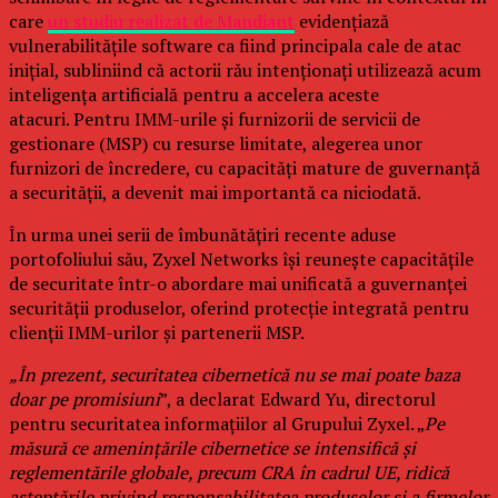
care
un studiu realizat de Mandiant
evidențiază
vulnerabilitățile software ca fiind principala cale de atac
inițial, subliniind că actorii rău intenționați utilizează acum
inteligența artificială pentru a accelera aceste
atacuri. Pentru IMM-urile și furnizorii de servicii de
gestionare (MSP) cu resurse limitate, alegerea unor
furnizori de încredere, cu capacități mature de guvernanță
a securității, a devenit mai importantă ca niciodată.
În urma unei serii de îmbunătățiri recente aduse
portofoliului său, Zyxel Networks își reunește capacitățile
de securitate într-o abordare mai unificată a guvernanței
securității produselor, oferind protecție integrată pentru
clienții IMM-urilor și partenerii MSP.
„În prezent, securitatea cibernetică nu se mai poate baza
doar pe promisiuni
”, a declarat Edward Yu, directorul
pentru securitatea informațiilor al Grupului Zyxel. „
Pe
măsură ce amenințările cibernetice se intensifică și
reglementările globale, precum CRA în cadrul UE, ridică
așteptările privind responsabilitatea produselor și a firmelor