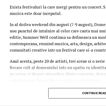
Exista festivaluri la care mergi pentru un concert. 
muzica este doar inceputul.
In al doilea weekend din august (7-9 august), Dome
nou punctul de intalnire al celor care cauta mai mul
editie, Summer Well continua sa defineasca un mod 
contemporana, reunind muzica, arta, design, arhit
comunitati creative intr-un festival care si-a constr
Anul acesta, peste 20 de artisti, trei scene si o ser
fiecare colt al domeniului intr-un spatiu cu identit
pe scena, ci despre atmosfera dintre concerte, desc
colectiva care face ca fiecare editie sa fie diferita.
Trei scene. Trei universuri. Un singur soundtrac
CONTINUE REA
Orange Main Stage
aduce numele care definesc ed