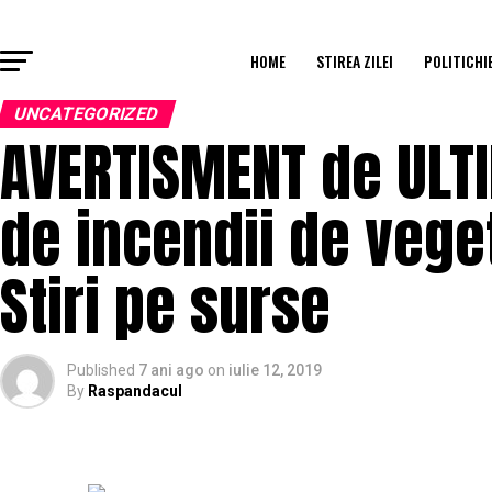
HOME
STIREA ZILEI
POLITICHI
UNCATEGORIZED
AVERTISMENT de ULTIM
de incendii de vege
Stiri pe surse
Published
7 ani ago
on
iulie 12, 2019
By
Raspandacul