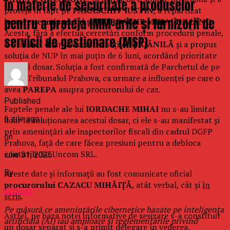
în materie de securitate a produselor
proteja în fapt pe
PARASCHIV IUSTIN
, a repartizat
pentru a proteja IMM-urile și furnizorii de
lucrarea
comisarului șef IORDACHE MIHAI IULIANO.
Acesta, fără a efectua cercetări conform procedurii penale,
servicii de gestionare (MSP)
s-a limitat doar la audierea soților
ȚIGĂNILĂ
și a propus
soluția de NUP în mai puțin de 6 luni, acordând prioritate
acestui dosar. Soluția a fost confirmată de Parchetul de pe
langa Tribunalul Prahova, ca urmare a influenței pe care o
avea
PAREPA
asupra procurorului de caz.
Published
Faptele penale ale lui
IORDACHE MIHAI
nu s-au limitat
6 zile ago
doar la soluționarea acestui dosar, ci ele s-au manifestat și
prin amenințări ale inspectorilor fiscali din cadrul DGFP
on
Prahova, față de care făcea presiuni pentru a debloca
conturile SC Uncom SRL.
iulie 31, 2026
Aceste date și informații au fost comunicate oficial
By
procurorului CAZACU MIHĂIȚĂ
, atât verbal, cât și
în
b2bseo
scris
.
Pe măsură ce amenințările cibernetice bazate pe inteligența
Astfel, pe baza notei informative de sesizare s-a constituit
artificială (AI) iau amploare și reglementările privind
un dosar separat și s-a primit delegare în vederea