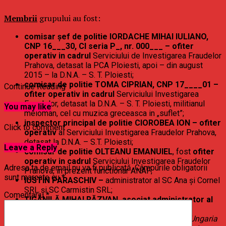
Membrii
grupului au fost:
comisar șef de politie IORDACHE MIHAI IULIANO,
CNP 16___30, CI seria P_, nr. 000___ – ofiter
operativ in cadrul
Serviciului de Investigarea Fraudelor
Prahova, detasat la PCA Ploiesti, apoi – din august
2015 – la D.N.A. – S. T. Ploiesti;
comisar de politie TOMA CIPRIAN, CNP 17____01 –
Continue Reading
ofiter operativ in cadrul
Serviciului Investigarea
Fraudelor, detasat la D.N.A. – S. T. Ploiesti, militianul
You may like
meloman, cel cu muzica greceasca in „suflet”;
inspector principal de politie CIOROBEA ION – ofiter
Click to comment
operativ
al Serviciului Investigarea Fraudelor Prahova,
detasat la D.N.A. – S.T. Ploiesti;
Leave a Reply
comisar de politie OLTEANU EMANUIEL
, fost
ofiter
operativ in cadrul
Serviciului Investigarea Fraudelor
Adresa ta de email nu va fi publicată.
Câmpurile obligatorii
Prahova, in prezent functionar ANAF;
sunt marcate cu
*
IUSTIN PARASCHIV –
administrator al SC Ana și Cornel
SRL și SC Carmistin SRL;
Comentariu
*
ȚIGĂNILĂ MIHAI RĂZVAN, asociat administrator al
SC Uncom SRL Baba Ana
;
entitati straine
, persoane fizice si juridice din
Ungaria