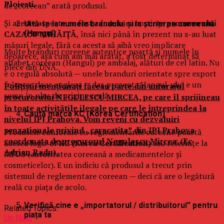
Ploiesti.
de „coreean” arată produsul.
Și aceste aspecte au fost aduse la cunoștința
procurorului
Uită-te la numele brandului și la scrierea coreeană
(Hangul)
CAZACU MIHĂIȚĂ
, însă nici până în prezent nu s-au luat
măsuri legale, fără ca acesta să aibă vreo implicare
Multe branduri coreene autentice poartă și numele în
deoarece, așa cum am mai arătat, a fost determinat să
alfabet coreean (Hangul) pe ambalaj, alături de cel latin. Nu
plece din DNA.
e o regulă absolută — unele branduri orientate spre export
folosesc doar engleza — dar prezența Hangul-ului e un
Polițiștii menționați făceau parte din anturajul
semn în plus de origine reală.
procurorului NEGULESCU MIRCEA, pe care îl sprijineau
în toate activitățile ilegale pe care le întreprindea la
Caută marca KC (Korea Certification)
nivelul IPJ Prahova. Vom reveni cu dezvaluiri
senzationale privind „caracatita” din IPJ Prahova
Produsele conforme cu reglementările coreene poartă
coordonata de procurorul Negulescu Mircea. (Ec
adesea logo-ul
KC (Korea Certification)
sau referințe la
Adrian Radu).
MFDS (autoritatea coreeană a medicamentelor și
cosmeticelor). E un indiciu că produsul a trecut prin
sistemul de reglementare coreean — deci că are o legătură
reală cu piața de acolo.
Verifică cine e „importatorul / distribuitorul” pentru
Related Topics:
piața ta
Up Next