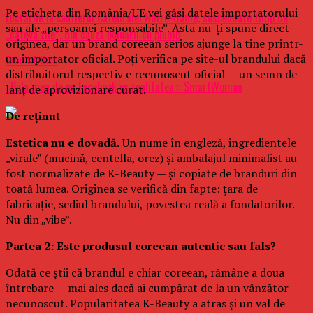
Pe eticheta din România/UE vei găsi datele importatorului
Lucrările la şantierul Catedralei Notre-Dame, suspendate timp de
sau ale „persoanei responsabile”. Asta nu-ți spune direct
„câteva zile”, din cauza poluării cu plumb
originea, dar un brand coreean serios ajunge la tine printr-
un importator oficial. Poți verifica pe site-ul brandului dacă
Don't Miss
distribuitorul respectiv e recunoscut oficial — un semn de
: Bula mea de pe Facebook vs realitatea :: SmartWoman
lanț de aprovizionare curat.
De reținut
Estetica nu e dovadă.
Un nume în engleză, ingredientele
„virale” (mucină, centella, orez) și ambalajul minimalist au
fost normalizate de K-Beauty — și copiate de branduri din
toată lumea. Originea se verifică din fapte: țara de
fabricație, sediul brandului, povestea reală a fondatorilor.
Nu din „vibe”.
Partea 2: Este produsul coreean autentic sau fals?
Odată ce știi că brandul e chiar coreean, rămâne a doua
întrebare — mai ales dacă ai cumpărat de la un vânzător
necunoscut. Popularitatea K-Beauty a atras și un val de