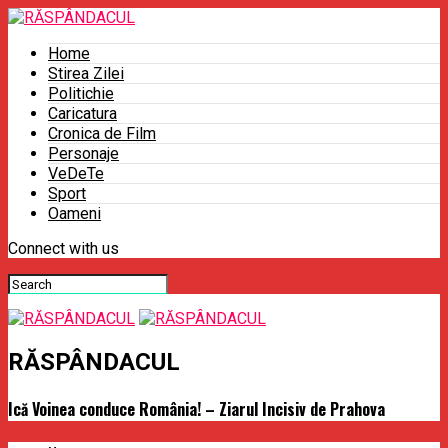
Home
Stirea Zilei
Politichie
Caricatura
Cronica de Film
Personaje
VeDeTe
Sport
Oameni
Connect with us
RĂSPÂNDACUL
Ică Voinea conduce România! – Ziarul Incisiv de Prahova