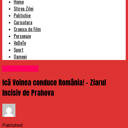
Home
Stirea Zilei
Politichie
Caricatura
Cronica de Film
Personaje
VeDeTe
Sport
Oameni
Uncategorized
Ică Voinea conduce România! – Ziarul
Incisiv de Prahova
Published