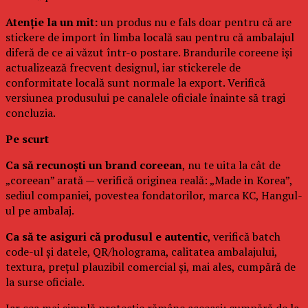
Atenție la un mit:
un produs nu e fals doar pentru că are
stickere de import în limba locală sau pentru că ambalajul
diferă de ce ai văzut într-o postare. Brandurile coreene își
actualizează frecvent designul, iar stickerele de
conformitate locală sunt normale la export. Verifică
versiunea produsului pe canalele oficiale înainte să tragi
concluzia.
Pe scurt
Ca să recunoști un brand coreean
, nu te uita la cât de
„coreean” arată — verifică originea reală: „Made in Korea”,
sediul companiei, povestea fondatorilor, marca KC, Hangul-
ul pe ambalaj.
Ca să te asiguri că produsul e autentic
, verifică batch
code-ul și datele, QR/holograma, calitatea ambalajului,
textura, prețul plauzibil comercial și, mai ales, cumpără de
la surse oficiale.
Iar cea mai simplă protecție rămâne aceeași: cumpără de la