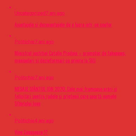
Uncategorized
7 ani ago
Avantajele si dezavantajele de a lucra intr-un coafor
Politichie
7 ani ago
Ministrul justitiei Catalin Predoiu – promotor de fakenews,
manipulari si dezinformari cu privire la SIIJ
Politichie
7 ani ago
MESAJE SFÂNTUL ION 2020. Cele mai frumoase urări şi
felicitări pentru rudele şi prietenii care poartă numele
Sfântului Ioan
Politichie
4 ani ago
Vine Ceaușescu !?