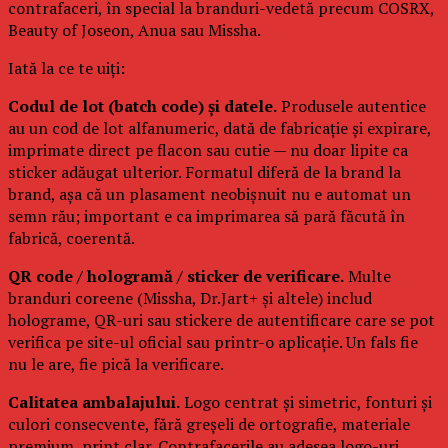
contrafaceri, în special la branduri-vedetă precum COSRX,
Beauty of Joseon, Anua sau Missha.
Iată la ce te uiți:
Codul de lot (batch code) și datele.
Produsele autentice
au un cod de lot alfanumeric, dată de fabricație și expirare,
imprimate direct pe flacon sau cutie — nu doar lipite ca
sticker adăugat ulterior. Formatul diferă de la brand la
brand, așa că un plasament neobișnuit nu e automat un
semn rău; important e ca imprimarea să pară făcută în
fabrică, coerentă.
QR code / hologramă / sticker de verificare.
Multe
branduri coreene (Missha, Dr.Jart+ și altele) includ
holograme, QR-uri sau stickere de autentificare care se pot
verifica pe site-ul oficial sau printr-o aplicație. Un fals fie
nu le are, fie pică la verificare.
Calitatea ambalajului.
Logo centrat și simetric, fonturi și
culori consecvente, fără greșeli de ortografie, materiale
premium, print clar. Contrafacerile au adesea logo-uri