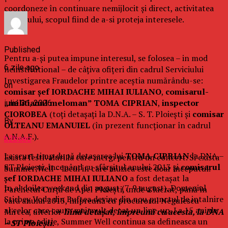
coordoneze în continuare nemijlocit și direct, activitatea
serviciului, scopul fiind de a-si proteja interesele.
Published
Pentru a-și putea impune interesul, se folosea – in mod
6 zile ago
neinstitutional – de câțiva ofițeri din cadrul Serviciului
Investigarea Fraudelor printre aceștia numărându-se:
on
comisar șef IORDACHE MIHAI
IULIANO
,
comisarul-
„militianul meloman” TOMA CIPRIAN
,
inspector
iulie 31, 2026
CIOROBEA
(toți detașați la D.N.A. – S. T. Ploiești și
comisar
By
OLTEANU
EMANUIEL
(în prezent funcționar în cadrul
A.N.A.F.).
b2bseo
La scurt timp după detașarea lui
TOMA CIPRIAN
la DNA –
Exista festivaluri la care mergi pentru un concert. Si exista
ST Ploiești, începând cu sfârșitul anului 2013 și
comisarul
Summer Well – locul in care muzica este doar inceputul.
șef IORDACHE MIHAI
IULIANO
a fost detașat la
In al doilea weekend din august (7-9 august), Domeniul
Parchetul Curții de Apel Ploiești, unde a lucrat, până în
Stirbey Voda din Buftea devine din nou punctul de intalnire
vara anului 2015, împreună cu procurorul Negulescu
al celor care cauta mai mult decat un line-up. La 15 ani de
Mircea, ulterior
fiind detașat, împreună cu acesta, la DNA
la prima editie, Summer Well continua sa defineasca un
– ST Ploiești.