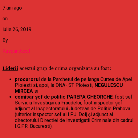
7 ani ago
on
iulie 26, 2019
By
Raspandacul
Liderii
acestui grup de crima organizata au fost:
procurorul
de la Parchetul de pe langa Curtea de Apel
Ploiesti si, apoi, la DNA- ST Ploiesti,
NEGULESCU
MIRCEA
si
comisar șef de politie PAREPA GHEORGHE
, fost sef
Serviciu Investigarea Fraudelor, fost inspector șef
adjunct al Inspectoratului Judetean de Poliție Prahova
(ulterior inspector sef al I.P.J. Dolj și adjunct al
directorului Directiei de Investigatii Criminale din cadrul
I.G.P.R. Bucuresti).