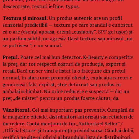
descentrate, texturi ieftine, typos.
Textura și mirosul.
Un produs autentic are un profil
senzorial predictibil — textura pe care brandul e cunoscut
că o are (esență apoasă, cremă „cushiony”, SPF gel ușor) și
un parfum subtil, nu agresiv. Dacă textura sau mirosul „nu
se potrivesc”, e un semnal.
Prețul.
Poate cel mai bun detector. K-Beauty e competitiv
la preț, dar tot respectă costuri de producție, export și
retail. Dacă un ser viral e listat la o fracțiune din prețul
normal, în afara unei promoții oficiale, explicația rareori e
generoasă: fals, expirat, stoc deturnat sau produs cu
ambalaj schimbat. Nu orice reducere e suspectă — dar un
preț „de mister” pentru un produs foarte căutat, da.
Vânzătorul.
Cel mai important pas preventiv. Cumpără de
la magazine oficiale, distribuitori autorizați sau retaileri de
încredere. Caută mențiuni de tip „Authorized Seller” /
„Official Store” și transparență privind sursa. Când ai dubii,
verifică pe site-ul oficial al brandului lista de distribuitori.