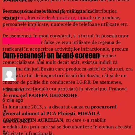
Se cunoșteau: autovehiculele utilizate în distribuțiea
Pentru mai multe informații, vă rugăm să
mărfurilor, locurile de depozitare, tipurile de produse,
vizitați
https://www.zyxel.com/global/en
persoanele implicate, numerele de telefoane utilizate etc.
Continue Reading
De asemenea, în mod conspirat, s-a intrat în posesia unor
Uncategorized
copii ale facturilor false ce erau utilizate de rețeaua de
traficanți în acoperirea activităților infracționale, precum
Cum recunoști un brand coreean
și a unor eșantioane din tipurile de băuturi alcoolice
comercializate. Mai mult decât atât, existau indicii că
persoana din jud. Buzău care producea astfel de băuturi, era
protejată atât de inspectori fiscali din Buzău, cât și de un
chestor de poliție din conducerea I.G.P.R. De asemenea,
rețeaua infracțională era protejată la nivelul jud. Prahova
Published
de
cms. șef PAREPA GHEORGHE
.
6 zile ago
În luna iunie 2013, s-a discutat cauza cu
procurorul
on
general adjunct al PCA Ploiești
,
MIHĂILĂ
CONSTANTIN AURELIAN
, cu care s-a stabilit
iulie 30, 2026
modalitatea prin care să se documenteze în comun această
By
activitate infracțională.