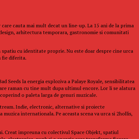
 care cauta mai mult decat un line-up. La 15 ani de la prima
design, arhitectura temporara, gastronomie si comunitati
n spatiu cu identitate proprie. Nu este doar despre cine urca
fie diferita.
ad Seeds la energia exploziva a Palaye Royale, sensibilitatea
re raman cu tine mult dupa ultimul encore. Lor li se alatura
operind o paleta larga de genuri muzicale.
ream. Indie, electronic, alternative si proiecte
a muzica internationala. Pe aceasta scena va urca si 2hollis,
ui. Creat impreuna cu colectivul Space Objekt, spatiul
ale, electronica, punk si o energie care transforma fiecare