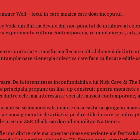
 Summer Well – locul in care muzica este doar inceputul.
y Voda din Buftea devine din nou punctul de intalnire al celor
e a experimenta cultura contemporana, reunind muzica, arta, 
eriente curatoriate transforma fiecare colt al domeniului intr-u
tamplatoare si energia colectiva care face ca fiecare editie sa 
sara. De la intensitatea inconfundabila a lui Nick Cave & The B
cena principala propune un line-up construit pentru momente ca
dintre cele mai interesante voci ale muzicii contemporane, ac
 urmaresc scena muzicala inainte ca aceasta sa ajunga in mainst
e noua generatie de artisti si pe directiile in care se indreapt
cale precum ZEP, Chalk sau duo-ul napolitan Nu Genea.
fie una dintre cele mai spectaculoase experiente ale festivalul
und a Los Angeles-ului anilor ’70. Fatade neon, instalatii vizu