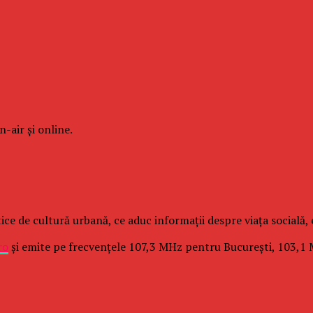
-air şi online.
ice de cultură urbană, ce aduc informaţii despre viaţa socială, e
ro
şi emite pe frecvenţele 107,3 MHz pentru Bucureşti, 103,1