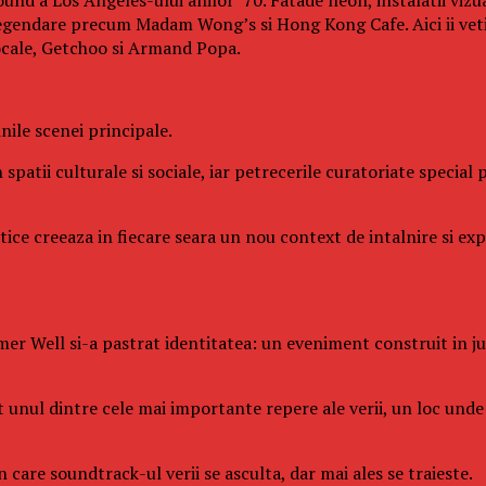
legendare precum Madam Wong’s si Hong Kong Cafe. Aici ii veti 
ocale, Getchoo si Armand Popa.
ile scenei principale.
 spatii culturale si sociale, iar petrecerile curatoriate specia
istice creeaza in fiecare seara un nou context de intalnire si e
er Well si-a pastrat identitatea: un eveniment construit in juru
it unul dintre cele mai importante repere ale verii, un loc un
care soundtrack-ul verii se asculta, dar mai ales se traieste.