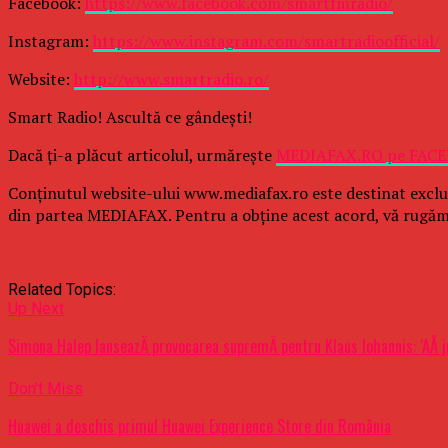
Facebook:
https://www.facebook.com/smartfmradio/
Instagram:
https://www.instagram.com/smartradioofficial/
Website:
http://www.smartradio.ro/
Smart Radio! Ascultă ce gândeşti!
Dacă ţi-a plăcut articolul, urmăreşte
MEDIAFAX.RO pe FAC
Conținutul website-ului www.mediafax.ro este destinat exclu
din partea MEDIAFAX. Pentru a obține acest acord, vă rugăm
Related Topics:
Up Next
Simona Halep lanseazÄ provocarea supremÄ pentru Klaus Iohannis: ‘AÅ j
Don't Miss
Huawei a deschis primul Huawei Experience Store din România