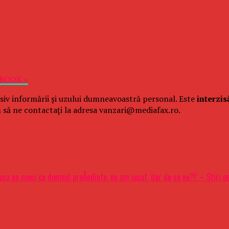
EBOOK »
siv informării și uzului dumneavoastră personal. Este
interzis
 să ne contactați la adresa vanzari@mediafax.ro.
uca un meci cu domnul preÅedinte, nu am jucat, dar de ce nu?!’ – Stiri p