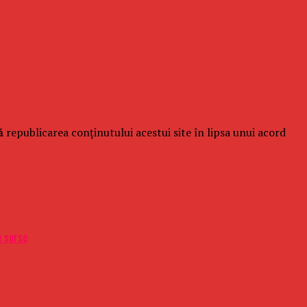
ă
republicarea conținutului acestui site în lipsa unui acord
e surse