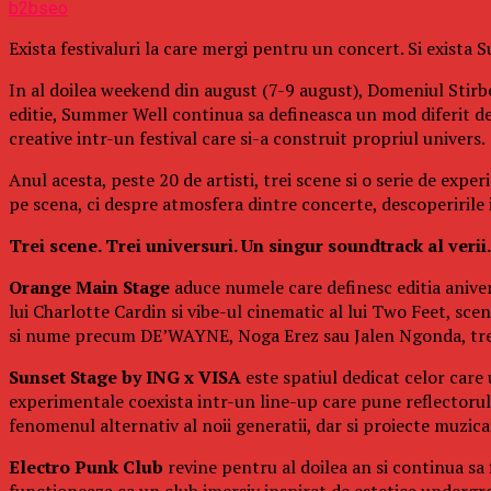
b2bseo
Exista festivaluri la care mergi pentru un concert. Si exista
In al doilea weekend din august (7-9 august), Domeniul Stirbe
editie, Summer Well continua sa defineasca un mod diferit d
creative intr-un festival care si-a construit propriul univers.
Anul acesta, peste 20 de artisti, trei scene si o serie de exp
pe scena, ci despre atmosfera dintre concerte, descoperirile in
Trei scene. Trei universuri. Un singur soundtrack al verii.
Orange Main Stage
aduce numele care definesc editia aniver
lui Charlotte Cardin si vibe-ul cinematic al lui Two Feet, s
si nume precum DE’WAYNE, Noga Erez sau Jalen Ngonda, trei 
Sunset Stage by ING x VISA
este spatiul dedicat celor care
experimentale coexista intr-un line-up care pune reflectorul p
fenomenul alternativ al noii generatii, dar si proiecte muzi
Electro Punk Club
revine pentru al doilea an si continua sa 
functioneaza ca un club imersiv inspirat de estetica undergro