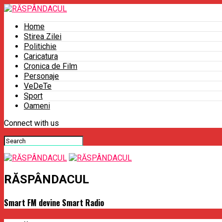
Home
Stirea Zilei
Politichie
Caricatura
Cronica de Film
Personaje
VeDeTe
Sport
Oameni
Connect with us
RĂSPÂNDACUL
Smart FM devine Smart Radio