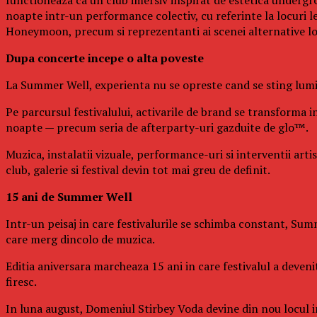
noapte intr-un performance colectiv, cu referinte la locuri 
Honeymoon, precum si reprezentanti ai scenei alternative l
Dupa concerte incepe o alta poveste
La Summer Well, experienta nu se opreste cand se sting lumin
Pe parcursul festivalului, activarile de brand se transforma in
noapte — precum seria de afterparty-uri gazduite de glo™.
Muzica, instalatii vizuale, performance-uri si interventii art
club, galerie si festival devin tot mai greu de definit.
15 ani de Summer Well
Intr-un peisaj in care festivalurile se schimba constant, Summ
care merg dincolo de muzica.
Editia aniversara marcheaza 15 ani in care festivalul a deven
firesc.
In luna august, Domeniul Stirbey Voda devine din nou locul in 