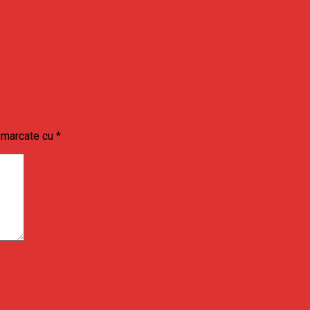
t marcate cu
*