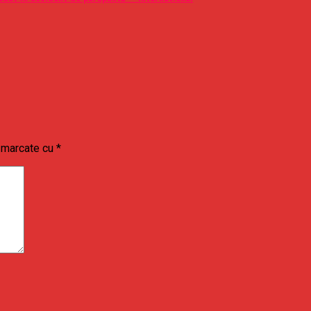
t marcate cu
*