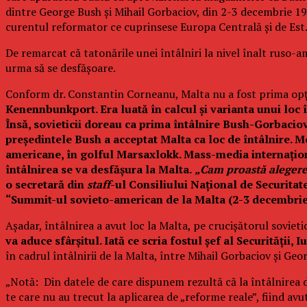
dintre George Bush şi Mihail Gorbaciov, din 2-3 decembrie 198
curentul reformator ce cuprinsese Europa Centrală şi de Est
De remarcat că tatonările unei întâlniri la nivel înalt ruso-a
urma să se desfăşoare.
Conform dr. Constantin Corneanu, Malta nu a fost prima opţ
Kenennbunkport. Era luată în calcul şi varianta unui loc
Însă, sovieticii doreau ca prima întâlnire Bush-Gorbaciov 
preşedintele Bush a acceptat Malta ca loc de întâlnire. Mo
americane, în golful Marsaxlokk. Mass-media internaţional
întâlnirea se va desfăşura la Malta.
„Cam proastă alegere,
o secretară din
staff
-ul Consiliului Naţional de Securita
“Summit-ul sovieto-american de la Malta (2-3 decembrie 
Aşadar, întâlnirea a avut loc la Malta, pe crucişătorul sovi
va aduce sfârşitul. Iată ce scria fostul şef al Securităţii, 
în cadrul întâlnirii de la Malta, între Mihail Gor­baciov şi Geo
„Notă: Din datele de care dispunem re­zul­tă că la întâlnirea di
te care nu au trecut la aplicarea de „re­forme reale”, fiind a