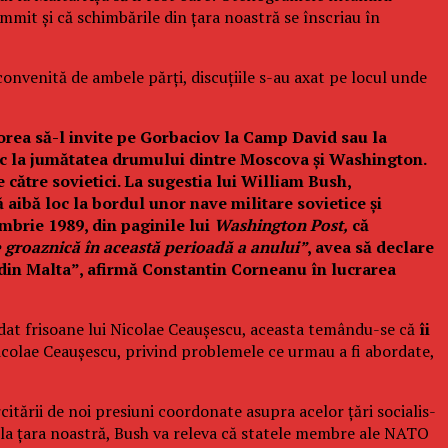
mit şi că schimbările din ţara noastră se înscriau în
convenită de ambele părţi, discuţiile s-au axat pe locul unde
orea să-l invite pe Gorbaciov la Camp David sau la
 loc la jumătatea drumului dintre Moscova şi Washington.
 către sovietici. La sugestia lui William Bush,
 aibă loc la bordul unor nave militare sovietice şi
mbrie 1989, din paginile lui
Washington Post,
că
e groaznică în această perioadă a anului”
, avea să declare
 din Malta”, afirmă Constantin Corneanu în lucrarea
a dat frisoane lui Nicolae Ceauşescu, aceasta temându-se că
îi
i­colae Ceauşescu, privind pro­blemele ce urmau a fi abordate,
itării de noi presiuni coor­donate asupra acelor ţări socia­lis­
re la ţara noastră, Bush va releva că statele membre ale NATO