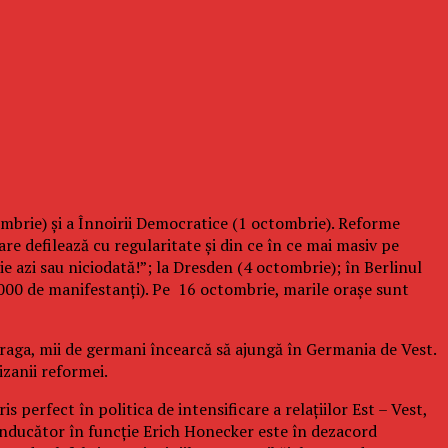
brie) şi a Înnoirii Democratice (1 octombrie). Reforme
are defilează cu regularitate şi din ce în ce mai masiv pe
 azi sau niciodată!”; la Dresden (4 octombrie); în Berlinul
0.000 de manifestanţi). Pe 16 octombrie, marile oraşe sunt
Praga, mii de germani încearcă să ajungă în Germania de Vest.
izanii reformei.
s perfect în politica de intensificare a relaţiilor Est – Vest,
conducător în funcţie Erich Honecker este în dezacord