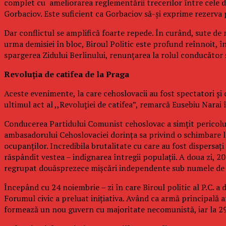
complet cu ameliorarea reglementării trecerilor între cele două
Gorbaciov. Este suficient ca Gorbaciov să-şi exprime rezerva p
Dar conflictul se amplifică foarte repede. În curând, sute de 
urma demisiei în bloc, Biroul Politic este profund reînnoit
spargerea Zidului Berlinului, renunţarea la rolul conducător ş
Revoluţia de catifea de la Praga
Aceste evenimente, la care cehoslovacii au fost spectatori şi 
ultimul act al ,,Revoluţiei de catifea”, remarcă Eusebiu Narai
Conducerea Partidului Comunist cehoslovac a simţit pericolul
ambasadorului Cehoslovaciei dorinţa sa privind o schimbare 
ocupanţilor. Incredibila brutalitate cu care au fost dispersaţ
răspândit vestea – indignarea întregii populaţii. A doua zi, 20
regrupat douăsprezece mişcări independente sub numele de Foru
Începând cu 24 noiembrie – zi în care Biroul politic al P.C. 
Forumul civic a preluat iniţiativa. Având ca armă principală 
formează un nou guvern cu majoritate necomunistă, iar la 29 