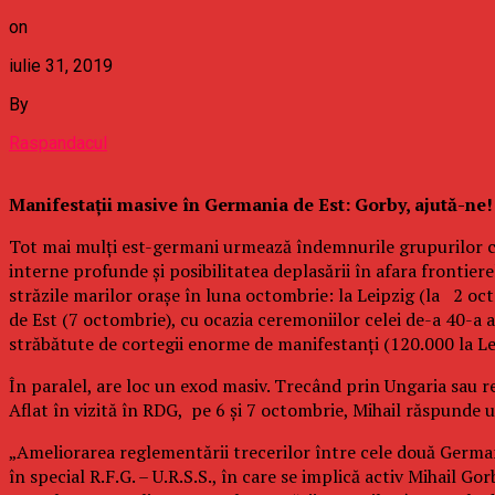
on
iulie 31, 2019
By
Raspandacul
Manifestaţii masive în Germania de Est: Gorby, ajută-ne!
Tot mai mulţi est-germani urmează îndemnurile grupurilor co
interne profunde şi posibilitatea deplasării în afara frontiere
străzile marilor oraşe în luna octombrie: la Leipzig (la 2 oc
de Est (7 octombrie), cu ocazia ceremoniilor celei de-a 40-a 
străbătute de cortegii enorme de manifestanţi (120.000 la L
În paralel, are loc un exod masiv. Trecând prin Ungaria sau r
Aflat în vizită în RDG, pe 6 şi 7 octombrie, Mihail răspunde 
„Ameliorarea reglementării trecerilor între cele două Germanii, 
în special R.F.G. – U.R.S.S., în care se implică activ Mihail