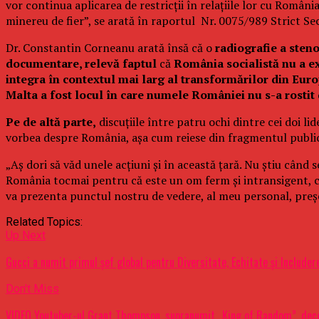
vor continua aplicarea de restricţii în relaţiile lor cu România
minereu de fier”, se arată în raportul Nr. 0075/989 Strict Se
Dr. Constantin Corneanu arată însă că o
radiografie a steno
documentare, relevă faptul
că
România socialistă nu a ex
integra în contextul mai larg al transformărilor din Euro
Malta a fost locul în care numele României nu s-a rostit d
Pe de altă parte,
discuţiile între patru ochi dintre cei doi lid
vorbea despre România, aşa cum reiese din fragmentul publica
„Aş dori să văd unele acţiuni şi în această ţară. Nu ştiu cân
România tocmai pentru că este un om ferm şi intransigent, ce
va prezenta punctul nostru de vedere, al meu personal, preşed
Related Topics:
Up Next
Gucci a numit primul şef global pentru Diversitate, Echitate şi Includer
Don't Miss
VIDEO Youtuber-ul Grant Thompson, supranumit „King of Random”, deced