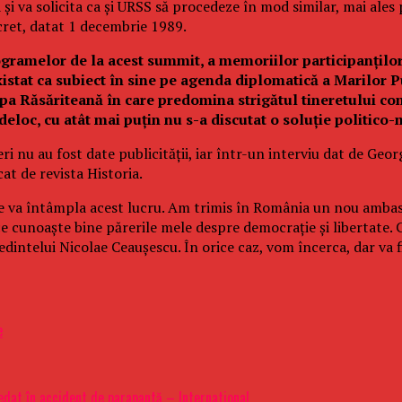
 şi va solicita ca şi URSS să procedeze în mod similar, mai ales 
cret, datat 1 decembrie 1989.
gramelor de la acest summit, a memoriilor par­ti­ci­panţil
istat ca subiect în sine pe agenda diplomatică a Marilor Pu
pa Răsă­ri­teană în care predomina strigătul tineretului c
eloc, cu atât mai puţin nu s-a discutat o soluţie politico-m
eri nu au fost date publicităţii, iar într-un interviu dat de Geo
t de revista Historia.
d se va întâmpla acest lucru. Am trimis în România un nou ambas
 cunoaşte bine părerile mele despre democraţie şi libertate. 
intelui Nicolae Ceauşescu. În orice caz, vom încerca, dar va f
e
at în accident de parapantă – International