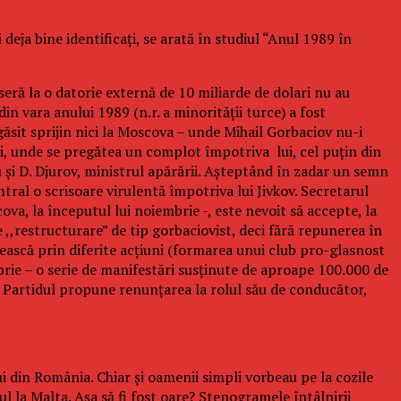
deja bine identificaţi, se arată în studiul “Anul 1989 în
eseră la o datorie externă de 10 miliarde de dolari nu au
in vara anului 1989 (n.r. a minorităţii turce) a fost
ăsit sprijin nici la Moscova – unde Mihail Gorbaciov nu-i
ului, unde se pregătea un complot împotriva lui, cel puţin din
şi D. Djurov, ministrul apărării. Aşteptând în zadar un semn
ral o scrisoare virulentă împotriva lui Jivkov. Secretarul
ova, la începutul lui noiembrie -, este nevoit să accepte, la
 ,,restructurare” de tip gorbaciovist, deci fără repunerea în
ezească prin diferite acţiuni (formarea unui club pro-glasnost
brie – o serie de manifestări susţinute de aproape 100.000 de
, Partidul propune renunţarea la rolul său de conducător,
i din România. Chiar şi oamenii simpli vorbeau pe la cozile
la Malta. Aşa să fi fost oare? Stenogramele întâlnirii