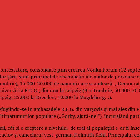
ntestatare, consolidate prin crearea Noului Forum (12 septem
lor ţării, sunt principalele revendicări ale miilor de persoane c
tombrie), 15.000-20.000 de oameni care scandează: ,,Democraţie
aniversări a R.D.G.; din nou la Leipzig (9 octombrie, 50.000-7
eipzig; 25.000 la Dresden; 10.000 la Magdeburg…).
efugiindu-se în ambasadele R.F.G. din Varşovia şi mai ales din 
ultimatumurilor populare („Gorby, ajută-ne!”), încurajând part
cât şi o creştere a nivelului de trai al populaţiei s-ar fi înscri
 Gorbaciov şi cancelarul vest-german Helmuth Kohl. Principalul 