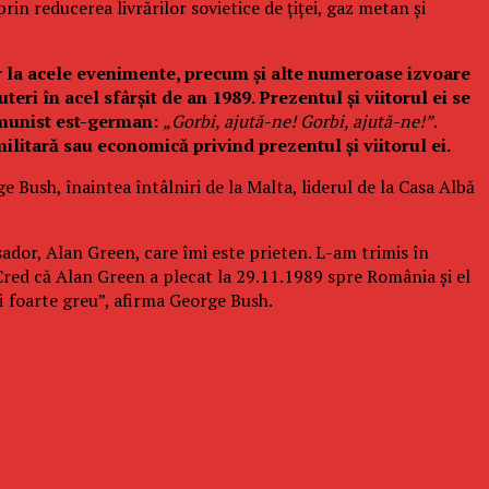
prin reducerea livrărilor sovietice de ţiţei, gaz metan şi
or la acele evenimente, precum şi alte numeroase iz­voare
teri în acel sfârşit de an 1989
.
Prezentul şi vii­torul ei se
omunist est-german:
„Gorbi, ajută-ne! Gorbi, ajută-ne!”
.
ilitară sau economică privind pre­zentul şi viitorul ei.
rge Bush, înaintea întâlniri de la Malta, liderul de la Casa Albă
ador, Alan Green, care îmi este prieten. L-am trimis în
Cred că Alan Green a plecat la 29.11.1989 spre România şi el
i foarte greu”, afirma George Bush.