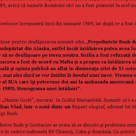
9, arată că numele României nici nu a fost pomenit la acel sum
.
mericane începuseră încă din ianuarie 1989, iar după ce a fost 
iune pentru desfăşurarea summit-ului. „
P
reşedintele Bush d
 îndepărtat din Alaska, astfel încât întâlnirea putea avea
să se desfăşoare pe teren neutru. Sicilia a fost refuzată de
scova a fost de acord cu Malta şi a propus ca întâlnirea să
ă şi opinia publică au aflat în dimineaţa zilei de 31 octo
 mai ales dacă se vor întâlni la bordul unei nave. Vremea 
te al SUA care îşi petrecuse doi ani la ambasada americană
1989). Stenograma unei întâlniri”.
etic „Maxim Gorki“, ancorat în Golful Marsaxlokk. Summit-ul i-
Iulian Vlad, într-o notă dintr-un
Raport olograf, adre­sat lui N
rge Bush.
ntre Bush şi Gor­­baciov ar urma să se discute şi pro­­blema exerc
vute în vedere în­deo­sebi RP Chineză, Cuba şi România. Cu privi