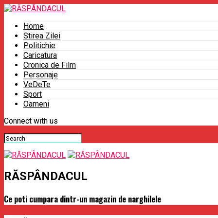
Home
Stirea Zilei
Politichie
Caricatura
Cronica de Film
Personaje
VeDeTe
Sport
Oameni
Connect with us
RĂSPÂNDACUL
Ce poti cumpara dintr-un magazin de narghilele