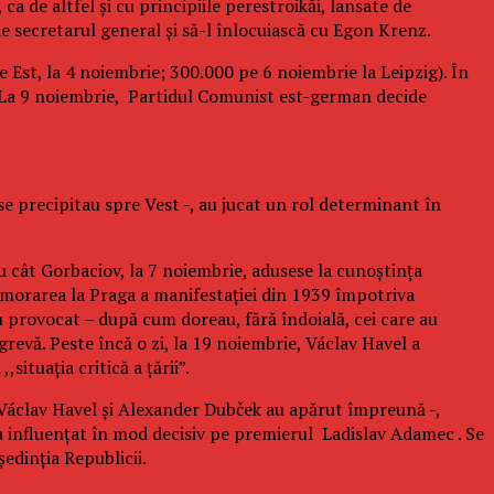
a de altfel şi cu principiile perestroikăi, lansate de
de secretarul general şi să-l înlocuiască cu Egon Krenz.
e Est, la 4 noiembrie; 300.000 pe 6 noiembrie la Leipzig). În
. La 9 noiembrie, Partidul Comunist est-german decide
se precipitau spre Vest -, au jucat un rol determinant în
u cât Gorbaciov, la 7 noiembrie, adusese la cunoştinţa
emorarea la Praga a manifestaţiei din 1939 împotriva
au provocat – după cum doreau, fără îndoială, cei care au
grevă. Peste încă o zi, la 19 noiembrie, Václav Havel a
ituaţia critică a ţării”.
i, Václav Havel şi Alexander Dubček au apărut împreună -,
-a influenţat în mod decisiv pe premierul Ladislav Adamec . Se
edinţia Republicii.