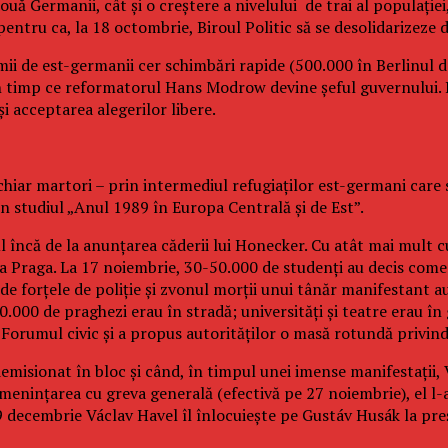
 Germanii, cât şi o creştere a nivelului de trai al populaţiei, c
entru ca, la 18 octombrie, Biroul Politic să se desolidarizeze 
mii de est-germanii cer schimbări rapide (500.000 în Berlinul d
, în timp ce reformatorul Hans Modrow devine şeful guvernului
i acceptarea alegerilor libere.
chiar martori – prin intermediul refugiaţilor est-germani care 
 în studiul „Anul 1989 în Europa Centrală şi de Est”.
 încă de la anunţarea căderii lui Honecker. Cu atât mai mult c
la Praga. La 17 noiembrie, 30-50.000 de studenţi au decis com
i de forţele de poliţie şi zvonul morţii unui tânăr manifestant 
0.000 de praghezi erau în stradă; universităţi şi teatre erau în 
mul civic şi a propus autorităţilor o masă rotundă privind ,,s
a demisionat în bloc şi când, în timpul unei imense manifestaţi
ameninţarea cu greva generală (efectivă pe 27 noiembrie), el l
decembrie Václav Havel îl înlocuieşte pe Gustáv Husák la preş