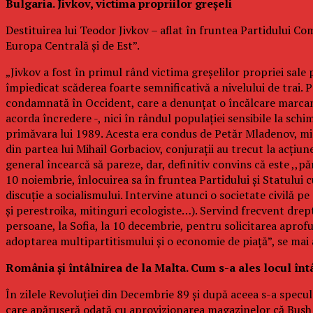
Bulgaria. Jivkov, victima propriilor greşeli
Destituirea lui Teodor Jivkov – aflat în fruntea Partidului Co
Europa Centrală şi de Est”.
„Jivkov a fost în primul rând victima greşelilor propriei sale 
împiedicat scăderea foarte semnificativă a nivelului de trai. P
condamnată în Occident, care a denunţat o încălcare marcantă
acorda încredere -, nici în rândul populaţiei sensibile la schi
primăvara lui 1989. Acesta era condus de Petăr Mladenov, min
din partea lui Mihail Gorbaciov, conjuraţii au trecut la acţi
general încearcă să pareze, dar, definitiv convins că este ,,pă
10 noiembrie, înlocuirea sa în fruntea Partidului şi Statului 
discuţie a socialismului. Intervine atunci o societate civilă p
şi perestroika, mitinguri ecologiste…). Servind frecvent dre
persoane, la Sofia, la 10 decembrie, pentru solicitarea aprof
adoptarea multipartitismului şi o economie de piaţă”, se mai a
România şi întâlnirea de la Malta. Cum s-a ales locul în
În zilele Revoluţiei din Decembrie 89 şi după aceea s-a specul
care apăruseră odată cu aprovizionarea magazinelor că Bush ş