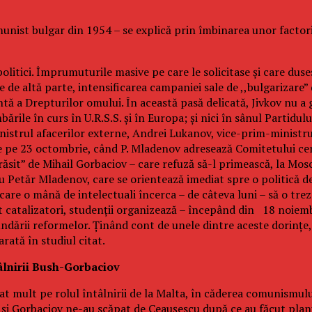
munist bulgar din 1954 – se explică prin îmbinarea unor factori 
politici. Împrumuturile masive pe care le solicitase şi care dus
e de altă parte, intensificarea campaniei sale de ,,bulgarizare” d
 a Drepturilor omului. În această pasă delicată, Jivkov nu a g
mbările în curs în U.R.S.S. şi în Europa; şi nici în sânul Partid
istrul afacerilor externe, Andrei Lukanov, vice-prim-ministru 
une pe 23 octombrie, când P. Mladenov adresează Comitetului cent
răsit” de Mihail Gorbaciov – care refuză să-l primească, la Mosc
cu Petăr Mladenov, care se orientează imediat spre o politică de
e care o mână de intelectuali încerca – de câteva luni – să o tr
pt catalizatori, studenţii organizează – începând din 18 noiem
undării reformelor. Ţinând cont de unele dintre aceste dorinţe
rată în studiul citat.
tâlnirii Bush-Gorbaciov
at mult pe rolul întâlnirii de la Malta, în căderea comunismulu
i Gorbaciov ne-au scăpat de Ceauşescu după ce au făcut planul 