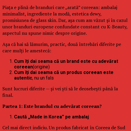
Piața e plină de branduri care „arată” coreean: ambalaj
minimalist, ingrediente la modă, estetica dewy,
promisiunea de glass skin. Dar, așa cum am văzut și în cazul
unor branduri europene confundate constant cu K-Beauty,
aspectul nu spune nimic despre origine.
Așa că hai să lămurim, practic, două întrebări diferite pe
care mulți le amestecă:
Cum îți dai seama că un brand este cu adevărat
coreean
(origine)
Cum îți dai seama că un produs coreean este
autentic
, nu un fals
Sunt lucruri diferite — și vei ști să le deosebești până la
final.
Partea 1: Este brandul cu adevărat coreean?
Caută „Made in Korea” pe ambalaj
Cel mai direct indiciu. Un produs fabricat în Coreea de Sud