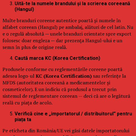
Uită-te la numele brandului și la scrierea coreeană
(Hangul)
Multe branduri coreene autentice poartă și numele în
alfabet coreean (Hangul) pe ambalaj, alături de cel latin. Nu
e o regulă absolută — unele branduri orientate spre export
folosesc doar engleza — dar prezența Hangul-ului e un
semn în plus de origine reală.
Caută marca KC (Korea Certification)
Produsele conforme cu reglementările coreene poartă
adesea logo-ul
KC (Korea Certification)
sau referințe la
MFDS (autoritatea coreeană a medicamentelor și
cosmeticelor). E un indiciu că produsul a trecut prin
sistemul de reglementare coreean — deci că are o legătură
reală cu piața de acolo.
Verifică cine e „importatorul / distribuitorul” pentru
piața ta
Pe eticheta din România/UE vei găsi datele importatorului