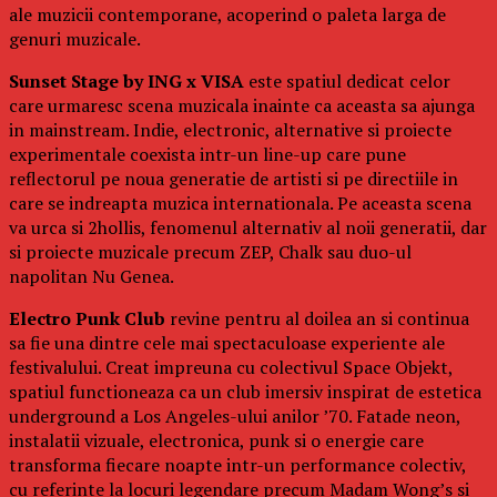
ale muzicii contemporane, acoperind o paleta larga de
genuri muzicale.
Sunset Stage by ING x VISA
este spatiul dedicat celor
care urmaresc scena muzicala inainte ca aceasta sa ajunga
in mainstream. Indie, electronic, alternative si proiecte
experimentale coexista intr-un line-up care pune
reflectorul pe noua generatie de artisti si pe directiile in
care se indreapta muzica internationala. Pe aceasta scena
va urca si 2hollis, fenomenul alternativ al noii generatii, dar
si proiecte muzicale precum ZEP, Chalk sau duo-ul
napolitan Nu Genea.
Electro Punk Club
revine pentru al doilea an si continua
sa fie una dintre cele mai spectaculoase experiente ale
festivalului. Creat impreuna cu colectivul Space Objekt,
spatiul functioneaza ca un club imersiv inspirat de estetica
underground a Los Angeles-ului anilor ’70. Fatade neon,
instalatii vizuale, electronica, punk si o energie care
transforma fiecare noapte intr-un performance colectiv,
cu referinte la locuri legendare precum Madam Wong’s si