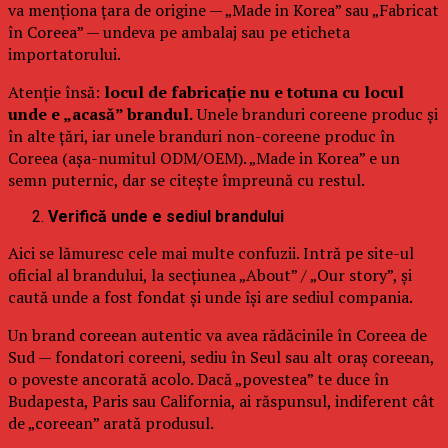
va menționa țara de origine — „Made in Korea” sau „Fabricat
în Coreea” — undeva pe ambalaj sau pe eticheta
importatorului.
Atenție însă:
locul de fabricație nu e totuna cu locul
unde e „acasă” brandul.
Unele branduri coreene produc și
în alte țări, iar unele branduri non-coreene produc în
Coreea (așa-numitul ODM/OEM). „Made in Korea” e un
semn puternic, dar se citește împreună cu restul.
Verifică unde e sediul brandului
Aici se lămuresc cele mai multe confuzii. Intră pe site-ul
oficial al brandului, la secțiunea „About” / „Our story”, și
caută unde a fost fondat și unde își are sediul compania.
Un brand coreean autentic va avea rădăcinile în Coreea de
Sud — fondatori coreeni, sediu în Seul sau alt oraș coreean,
o poveste ancorată acolo. Dacă „povestea” te duce în
Budapesta, Paris sau California, ai răspunsul, indiferent cât
de „coreean” arată produsul.