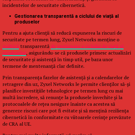
incidentelor de securitate cibernetică.
Gestionarea transparentă a ciclului de viață al
produselor
Pentru a ajuta clienții să reducă expunerea la riscuri de
securitate pe termen lung, Zyxel Networks menține o
politică
transparentă
de gestionare a ciclului de viață al
produselor
, asigurându-se că produsele primesc actualizări
de securitate și asistență în timp util, pe baza unor
termene de mentenanță clar definite.
Prin transparența fazelor de asistență și a calendarelor de
retragere din uz, Zyxel Networks le permite clienților să-și
planifice investițiile tehnologice pe termen lung cu mai
multă încredere, să renunțe la produsele învechite și la
protocoalele de rețea nesigure înainte ca acestea să
genereze riscuri care pot fi evitate și să mențină reziliența
cibernetică în conformitate cu viitoarele cerințe prevăzute
de CRA al UE.