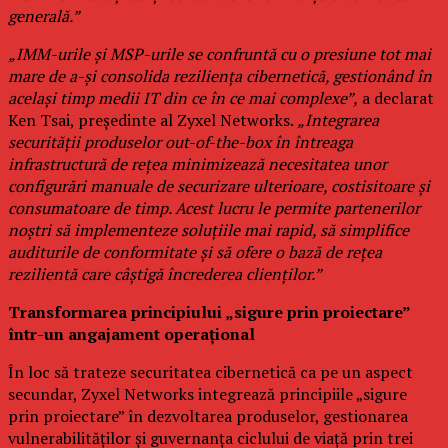
generală.”
„IMM-urile și MSP-urile se confruntă cu o presiune tot mai
mare de a-și consolida reziliența cibernetică, gestionând în
același timp medii IT din ce în ce mai complexe”,
a declarat
Ken Tsai, președinte al Zyxel Networks.
„Integrarea
securității produselor out-of-the-box în întreaga
infrastructură de rețea minimizează necesitatea unor
configurări manuale de securizare ulterioare, costisitoare și
consumatoare de timp. Acest lucru le permite partenerilor
noștri să implementeze soluțiile mai rapid, să simplifice
auditurile de conformitate și să ofere o bază de rețea
rezilientă care câștigă încrederea clienților.”
Transformarea principiului „sigure prin proiectare”
într-un angajament operațional
În loc să trateze securitatea cibernetică ca pe un aspect
secundar, Zyxel Networks integrează principiile „sigure
prin proiectare” în dezvoltarea produselor, gestionarea
vulnerabilităților și guvernanța ciclului de viață prin trei