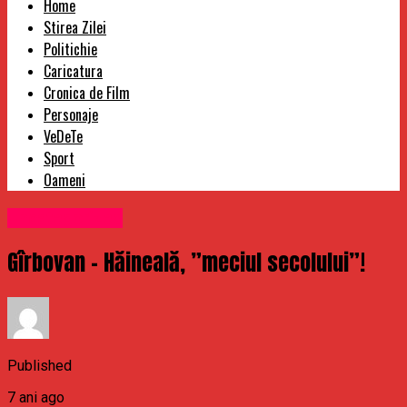
Home
Stirea Zilei
Politichie
Caricatura
Cronica de Film
Personaje
VeDeTe
Sport
Oameni
Uncategorized
Gîrbovan – Hăineală, ”meciul secolului”!
Published
7 ani ago