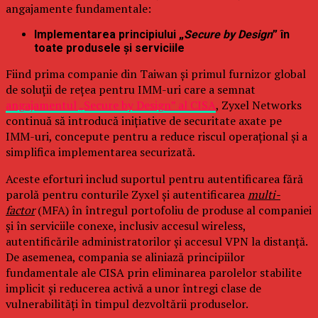
angajamente fundamentale:
Implementarea principiului „
Secure by Design
” în
toate produsele și serviciile
Fiind prima companie din Taiwan și primul furnizor global
de soluții de rețea pentru IMM-uri care a semnat
angajamentul „Secure by Design” al CISA
, Zyxel Networks
continuă să introducă inițiative de securitate axate pe
IMM-uri, concepute pentru a reduce riscul operațional și a
simplifica implementarea securizată.
Aceste eforturi includ suportul pentru autentificarea fără
parolă pentru conturile Zyxel și autentificarea
multi-
factor
(MFA) în întregul portofoliu de produse al companiei
și în serviciile conexe, inclusiv accesul wireless,
autentificările administratorilor și accesul VPN la distanță.
De asemenea, compania se aliniază principiilor
fundamentale ale CISA prin eliminarea parolelor stabilite
implicit și reducerea activă a unor întregi clase de
vulnerabilități în timpul dezvoltării produselor.