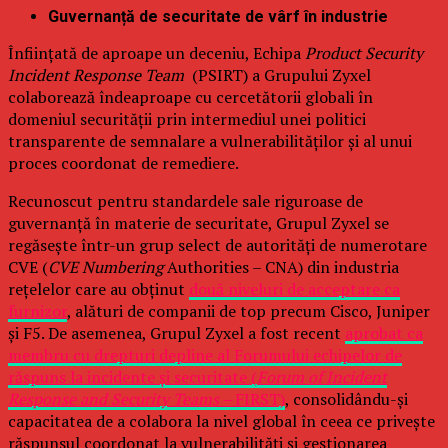
Guvernanță de securitate de vârf în industrie
Înființată de aproape un deceniu, Echipa
Product Security
Incident Response Team
(PSIRT) a Grupului Zyxel
colaborează îndeaproape cu cercetătorii globali în
domeniul securității prin intermediul unei politici
transparente de semnalare a vulnerabilităților și al unui
proces coordonat de remediere.
Recunoscut pentru standardele sale riguroase de
guvernanță în materie de securitate, Grupul Zyxel se
regăsește într-un grup select de autorități de numerotare
CVE (
CVE Numbering
Authorities – CNA) din industria
rețelelor care au obținut
două niveluri de acceptare ca
furnizor
, alături de companii de top precum Cisco, Juniper
și F5. De asemenea, Grupul Zyxel a fost recent
aprobat ca
membru cu drepturi depline al Forumului echipelor de
răspuns la incidente și securitate (
Forum of Incident
Response and Security Teams –
FIRST)
, consolidându-și
capacitatea de a colabora la nivel global în ceea ce privește
răspunsul coordonat la vulnerabilități și gestionarea