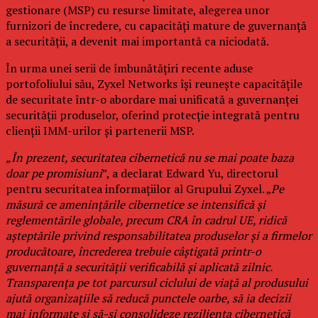
gestionare (MSP) cu resurse limitate, alegerea unor
furnizori de încredere, cu capacități mature de guvernanță
a securității, a devenit mai importantă ca niciodată.
În urma unei serii de îmbunătățiri recente aduse
portofoliului său, Zyxel Networks își reunește capacitățile
de securitate într-o abordare mai unificată a guvernanței
securității produselor, oferind protecție integrată pentru
clienții IMM-urilor și partenerii MSP.
„În prezent, securitatea cibernetică nu se mai poate baza
doar pe promisiuni
”, a declarat Edward Yu, directorul
pentru securitatea informațiilor al Grupului Zyxel. „
Pe
măsură ce amenințările cibernetice se intensifică și
reglementările globale, precum CRA în cadrul UE, ridică
așteptările privind responsabilitatea produselor și a firmelor
producătoare, încrederea trebuie câștigată printr-o
guvernanță a securității verificabilă și aplicată zilnic.
Transparența pe tot parcursul ciclului de viață al produsului
ajută organizațiile să reducă punctele oarbe, să ia decizii
mai informate și să-și consolideze reziliența cibernetică