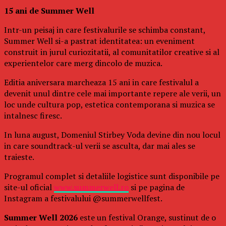
15 ani de Summer Well
Intr-un peisaj in care festivalurile se schimba constant,
Summer Well si-a pastrat identitatea: un eveniment
construit in jurul curiozitatii, al comunitatilor creative si al
experientelor care merg dincolo de muzica.
Editia aniversara marcheaza 15 ani in care festivalul a
devenit unul dintre cele mai importante repere ale verii, un
loc unde cultura pop, estetica contemporana si muzica se
intalnesc firesc.
In luna august, Domeniul Stirbey Voda devine din nou locul
in care soundtrack-ul verii se asculta, dar mai ales se
traieste.
Programul complet si detaliile logistice sunt disponibile pe
site-ul oficial
www.summerwell.ro
si pe pagina de
Instagram a festivalului @summerwellfest.
Summer Well 2026
este un festival Orange, sustinut de o