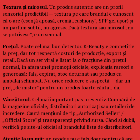
Textura și mirosul.
Un produs autentic are un profil
senzorial predictibil — textura pe care brandul e cunoscut
că o are (esență apoasă, cremă „cushiony”, SPF gel ușor) și
un parfum subtil, nu agresiv. Dacă textura sau mirosul „nu
se potrivesc”, e un semnal.
Prețul.
Poate cel mai bun detector. K-Beauty e competitiv
la preț, dar tot respectă costuri de producție, export și
retail. Dacă un ser viral e listat la o fracțiune din prețul
normal, în afara unei promoții oficiale, explicația rareori e
generoasă: fals, expirat, stoc deturnat sau produs cu
ambalaj schimbat. Nu orice reducere e suspectă — dar un
preț „de mister” pentru un produs foarte căutat, da.
Vânzătorul.
Cel mai important pas preventiv. Cumpără de
la magazine oficiale, distribuitori autorizați sau retaileri de
încredere. Caută mențiuni de tip „Authorized Seller” /
„Official Store” și transparență privind sursa. Când ai dubii,
verifică pe site-ul oficial al brandului lista de distribuitori.
Atenție la un mit:
un produs nu e fals doar pentru că are