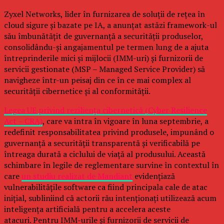
Zyxel Networks, lider în furnizarea de soluții de rețea în
cloud sigure și bazate pe IA, a anunțat astăzi framework-ul
său îmbunătățit de guvernanță a securității produselor,
consolidându-și angajamentul pe termen lung de a ajuta
întreprinderile mici și mijlocii (IMM-uri) și furnizorii de
servicii gestionate (MSP – Managed Service Provider) să
navigheze într-un peisaj din ce în ce mai complex al
securității cibernetice și al conformității.
Legea UE privind reziliența cibernetică (Cyber Resilience
Act – CRA)
, care va intra în vigoare în luna septembrie, a
redefinit responsabilitatea privind produsele, impunând o
guvernanță a securității transparentă și verificabilă pe
întreaga durată a ciclului de viață al produsului. Această
schimbare în legile de reglementare survine în contextul în
care
un studiu realizat de Mandiant
evidențiază
vulnerabilitățile software ca fiind principala cale de atac
inițial, subliniind că actorii rău intenționați utilizează acum
inteligența artificială pentru a accelera aceste
atacuri. Pentru IMM-urile și furnizorii de servicii de