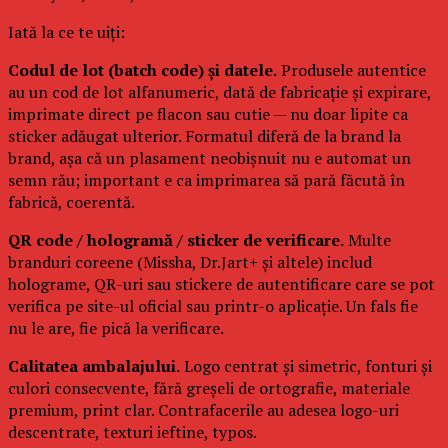
Iată la ce te uiți:
Codul de lot (batch code) și datele.
Produsele autentice
au un cod de lot alfanumeric, dată de fabricație și expirare,
imprimate direct pe flacon sau cutie — nu doar lipite ca
sticker adăugat ulterior. Formatul diferă de la brand la
brand, așa că un plasament neobișnuit nu e automat un
semn rău; important e ca imprimarea să pară făcută în
fabrică, coerentă.
QR code / hologramă / sticker de verificare.
Multe
branduri coreene (Missha, Dr.Jart+ și altele) includ
holograme, QR-uri sau stickere de autentificare care se pot
verifica pe site-ul oficial sau printr-o aplicație. Un fals fie
nu le are, fie pică la verificare.
Calitatea ambalajului.
Logo centrat și simetric, fonturi și
culori consecvente, fără greșeli de ortografie, materiale
premium, print clar. Contrafacerile au adesea logo-uri
descentrate, texturi ieftine, typos.