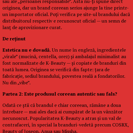
sau ale „persoanei responsabile”. Asta nu-ți spune direct
originea, dar un brand coreean serios ajunge la tine printr-
un importator oficial. Poți verifica pe site-ul brandului dacă
distribuitorul respectiv e recunoscut oficial — un semn de
lanț de aprovizionare curat.
De reținut
Estetica nu e dovadă.
Un nume în engleză, ingredientele
„virale” (mucină, centella, orez) și ambalajul minimalist au
fost normalizate de K-Beauty — și copiate de branduri din
toată lumea. Originea se verifică din fapte: țara de
fabricație, sediul brandului, povestea reală a fondatorilor.
Nu din „vibe”.
Partea 2: Este produsul coreean autentic sau fals?
Odată ce știi că brandul e chiar coreean, rămâne a doua
întrebare — mai ales dacă ai cumpărat de la un vânzător
necunoscut. Popularitatea K-Beauty a atras și un val de
contrafaceri, în special la branduri-vedetă precum COSRX,
Beauty of Joseon, Anua sau Missha.