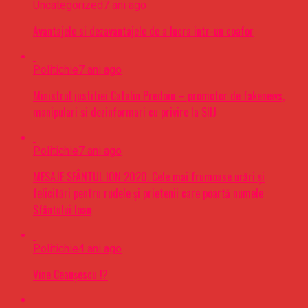
Uncategorized
7 ani ago
Avantajele si dezavantajele de a lucra intr-un coafor
Politichie
7 ani ago
Ministrul justitiei Catalin Predoiu – promotor de fakenews,
manipulari si dezinformari cu privire la SIIJ
Politichie
7 ani ago
MESAJE SFÂNTUL ION 2020. Cele mai frumoase urări şi
felicitări pentru rudele şi prietenii care poartă numele
Sfântului Ioan
Politichie
4 ani ago
Vine Ceaușescu !?