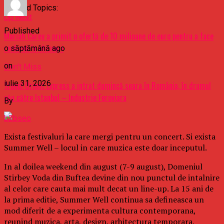
Related Topics:
Up Next
Published
Mariah Carey a primit o ofertă de 10 milioane de euro pentru a face
reclamă la chipsuri
o săptămână ago
on
Don't Miss
iulie 31, 2026
Trenul Orient Express a intrat dumincă seara în România, în drumul
său către Istanbul – Industrie Feroviara
By
b2bseo
Exista festivaluri la care mergi pentru un concert. Si exista
Summer Well – locul in care muzica este doar inceputul.
In al doilea weekend din august (7-9 august), Domeniul
Stirbey Voda din Buftea devine din nou punctul de intalnire
al celor care cauta mai mult decat un line-up. La 15 ani de
la prima editie, Summer Well continua sa defineasca un
mod diferit de a experimenta cultura contemporana,
reunind muzica, arta, design, arhitectura temporara,