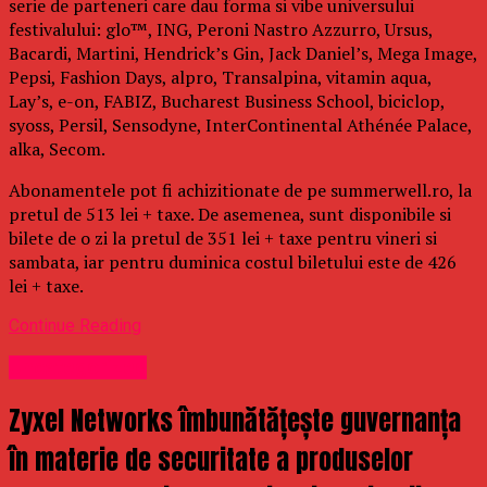
serie de parteneri care dau forma si vibe universului
festivalului: glo™, ING, Peroni Nastro Azzurro, Ursus,
Bacardi, Martini, Hendrick’s Gin, Jack Daniel’s, Mega Image,
Pepsi, Fashion Days, alpro, Transalpina, vitamin aqua,
Lay’s, e-on, FABIZ, Bucharest Business School, biciclop,
syoss, Persil, Sensodyne, InterContinental Athénée Palace,
alka, Secom.
Abonamentele pot fi achizitionate de pe summerwell.ro, la
pretul de 513 lei + taxe. De asemenea, sunt disponibile si
bilete de o zi la pretul de 351 lei + taxe pentru vineri si
sambata, iar pentru duminica costul biletului este de 426
lei + taxe.
Continue Reading
Uncategorized
Zyxel Networks îmbunătățește guvernanța
în materie de securitate a produselor