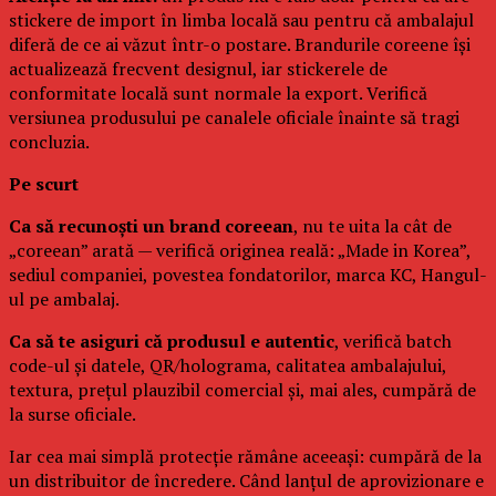
stickere de import în limba locală sau pentru că ambalajul
diferă de ce ai văzut într-o postare. Brandurile coreene își
actualizează frecvent designul, iar stickerele de
conformitate locală sunt normale la export. Verifică
versiunea produsului pe canalele oficiale înainte să tragi
concluzia.
Pe scurt
Ca să recunoști un brand coreean
, nu te uita la cât de
„coreean” arată — verifică originea reală: „Made in Korea”,
sediul companiei, povestea fondatorilor, marca KC, Hangul-
ul pe ambalaj.
Ca să te asiguri că produsul e autentic
, verifică batch
code-ul și datele, QR/holograma, calitatea ambalajului,
textura, prețul plauzibil comercial și, mai ales, cumpără de
la surse oficiale.
Iar cea mai simplă protecție rămâne aceeași: cumpără de la
un distribuitor de încredere. Când lanțul de aprovizionare e