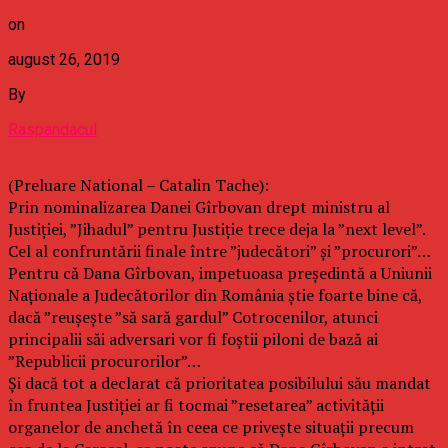
on
august 26, 2019
By
Raspandacul
(Preluare National – Catalin Tache):
Prin nominalizarea Danei Gîrbovan drept ministru al
Justiției, ”Jihadul” pentru Justiție trece deja la ”next level”.
Cel al confruntării finale între ”judecători” și ”procurori”…
Pentru că Dana Gîrbovan, impetuoasa președintă a Uniunii
Naționale a Judecătorilor din România știe foarte bine că,
dacă ”reușește ”să sară gardul” Cotrocenilor, atunci
principalii săi adversari vor fi foștii piloni de bază ai
”Republicii procurorilor”…
Și dacă tot a declarat că prioritatea posibilului său mandat
în fruntea Justiției ar fi tocmai ”resetarea” activității
organelor de anchetă în ceea ce privește situații precum