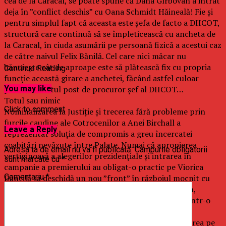
cea de la Caracal, se poate spune că Dana Gîrbovan a intrat
deja în ”conflict deschis” cu Oana Schmidt Hăineală! Fie și
pentru simplul fapt că aceasta este șefa de facto a DIICOT,
structură care continuă să se împleticească cu ancheta de
la Caracal, în ciuda asumării pe persoană fizică a acestui caz
de către naivul Felix Bănilă. Cel care nici măcar nu
bănuiește cât de aproape este să plătească fix cu propria
Continue Reading
funcție această girare a anchetei, făcând astfel culoar
pentru râvnitul post de procuror șef al DIICOT…
You may like
Totul sau nimic
Click to comment
Nominalizarea la Justiție și trecerea fără probleme prin
furcile caudine ale Cotrocenilor a Anei Birchall a
Leave a Reply
reprezentat soluția de compromis a greu încercatei
coabitări nevăzute între Palate. Numai că apropierea
Adresa ta de email nu va fi publicată.
Câmpurile obligatorii
vertiginoasă a alegerilor prezidențiale și intrarea în
sunt marcate cu
*
campanie a premierului au obligat-o practic pe Viorica
Comentariu
*
Dăncilă să deschidă un nou ”front” în războiul mocnit cu
Klaus Iohannis. Iar prin propunerea Danei Gîrbovan,
Dăncilă nu a încercat decât să împuște doi iepuri dintr-o
lovitură.
Odată cu ejectarea Anei Birchall a încetat și coabitarea pe