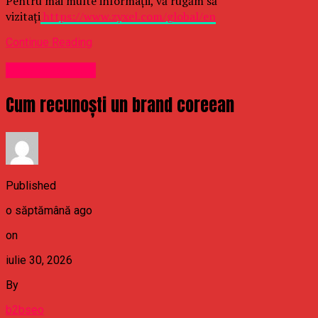
Pentru mai multe informații, vă rugăm să
vizitați
https://www.zyxel.com/global/en
Continue Reading
Uncategorized
Cum recunoști un brand coreean
Published
o săptămână ago
on
iulie 30, 2026
By
b2bseo