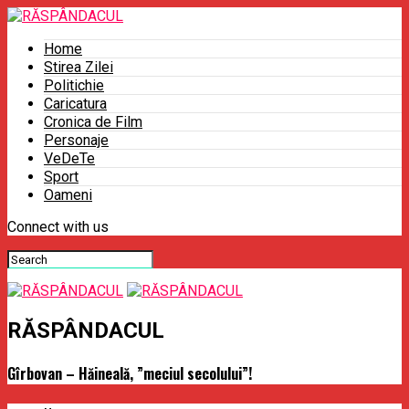
Home
Stirea Zilei
Politichie
Caricatura
Cronica de Film
Personaje
VeDeTe
Sport
Oameni
Connect with us
RĂSPÂNDACUL
Gîrbovan – Hăineală, ”meciul secolului”!