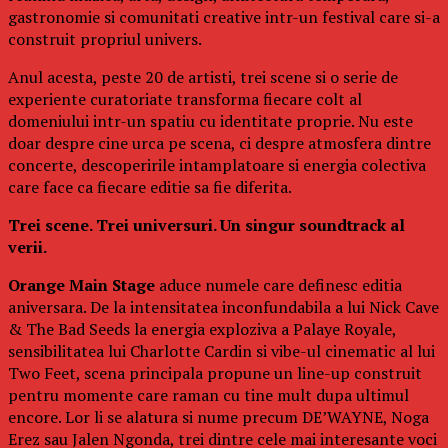
gastronomie si comunitati creative intr-un festival care si-a
construit propriul univers.
Anul acesta, peste 20 de artisti, trei scene si o serie de
experiente curatoriate transforma fiecare colt al
domeniului intr-un spatiu cu identitate proprie. Nu este
doar despre cine urca pe scena, ci despre atmosfera dintre
concerte, descoperirile intamplatoare si energia colectiva
care face ca fiecare editie sa fie diferita.
Trei scene. Trei universuri. Un singur soundtrack al
verii.
Orange Main Stage
aduce numele care definesc editia
aniversara. De la intensitatea inconfundabila a lui Nick Cave
& The Bad Seeds la energia exploziva a Palaye Royale,
sensibilitatea lui Charlotte Cardin si vibe-ul cinematic al lui
Two Feet, scena principala propune un line-up construit
pentru momente care raman cu tine mult dupa ultimul
encore. Lor li se alatura si nume precum DE’WAYNE, Noga
Erez sau Jalen Ngonda, trei dintre cele mai interesante voci