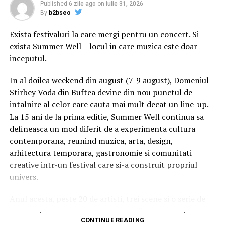
Published
6 zile ago
on
iulie 31, 2026
fost prima abdicare a unui împărat în ultimii 200 de ani
By
b2bseo
ai istoriei Japoniei.
Exista festivaluri la care mergi pentru un concert. Si
Prima femeie fără titluri nobiliare care s-a căsătorit cu
exista Summer Well – locul in care muzica este doar
un moştenitor al tronului Japoniei, Michiko s-a născut
inceputul.
în 1934, în Tokyo şi a studiat literatura engleză la
universitate.
In al doilea weekend din august (7-9 august), Domeniul
Stirbey Voda din Buftea devine din nou punctul de
În 1960, l-a născut pe actualul împărat Naruhito, iar cel
intalnire al celor care cauta mai mult decat un line-up.
de-al doilea ei fiu, Akishino, s-a născut în 1965.
La 15 ani de la prima editie, Summer Well continua sa
defineasca un mod diferit de a experimenta cultura
Împăratul emerit Akihito şi Michiko au modernizat
contemporana, reunind muzica, arta, design,
profund monarhia japoneză atât de legată de tradiţii, au
arhitectura temporara, gastronomie si comunitati
adus-o mai aproape de popor şi au contribuit la
creative intr-un festival care si-a construit propriul
popularizarea acesteia.
univers.
Dacă ţi-a plăcut articolul, urmăreşte
MEDIAFAX.RO pe
Anul acesta, peste 20 de artisti, trei scene si o serie de
FACEBOOK »
experiente curatoriate transforma fiecare colt al
CONTINUE READING
domeniului intr-un spatiu cu identitate proprie. Nu este