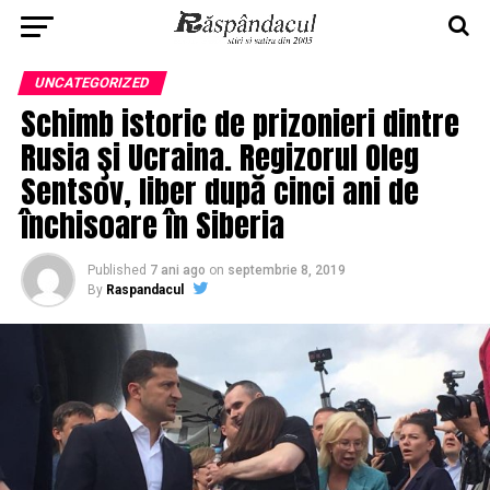
UNCATEGORIZED
Schimb istoric de prizonieri dintre
Rusia şi Ucraina. Regizorul Oleg
Sentsov, liber după cinci ani de
închisoare în Siberia
Published
7 ani ago
on
septembrie 8, 2019
By
Raspandacul