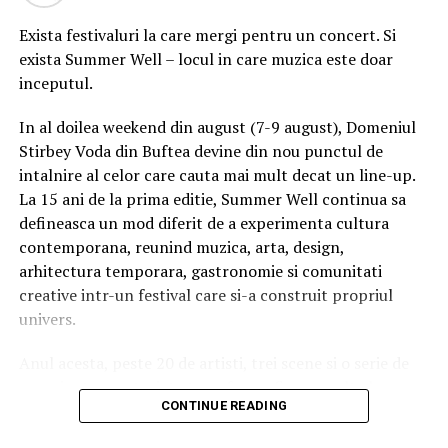
You see him here with his
Exista festivaluri la care mergi pentru un concert. Si
daughter. She has not
exista Summer Well – locul in care muzica este doar
seen her father for five
inceputul.
years. Such a great
In al doilea weekend din august (7-9 august), Domeniul
moment.
pic.twitter.com/NrBp
Stirbey Voda din Buftea devine din nou punctul de
intalnire al celor care cauta mai mult decat un line-up.
La 15 ani de la prima editie, Summer Well continua sa
defineasca un mod diferit de a experimenta cultura
— Oxana Evdokimova
contemporana, reunind muzica, arta, design,
(@evdoxana)
September
arhitectura temporara, gastronomie si comunitati
creative intr-un festival care si-a construit propriul
7, 2019
univers.
Anul acesta, peste 20 de artisti, trei scene si o serie de
experiente curatoriate transforma fiecare colt al
CONTINUE READING
domeniului intr-un spatiu cu identitate proprie. Nu este
doar despre cine urca pe scena, ci despre atmosfera