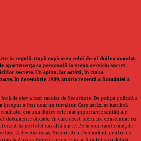
acte în regulă. După expirarea celui de-al doilea mandat,
de apartenența sa personală la vreun serviciu secret
iilor secrete. Un spion. Iar astăzi, în cursa
o parte. În decembrie 1989, istoria recentă a României a
ncă de elev a fost racolat de Securitate. De poliția politică a
a început a fost doar un turnător. Care astăzi se justifică
în realitate, era una dintre cele mai importante unități ale
emnat documente oficiale, în care acest lucru era consemnat cu
u aterizat în portofel din altă parte. De la contrainformațiile
rității. A devenit însăși Securitatea. Dobândind, pentru că
vrom la Anvers. Funcție pe care nu ar fi putut să o dețină