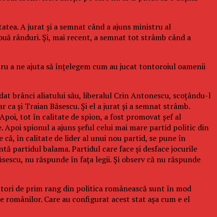
tatea. A jurat și a semnat când a ajuns ministru al
ouă rânduri. Și, mai recent, a semnat tot strâmb când a
tru a ne ajuta să înțelegem cum au jucat tontoroiul oamenii
at brânci aliatului său, liberalul Crin Antonescu, scoțându-l
ar ca și Traian Băsescu. Și el a jurat și a semnat strâmb.
poi, tot în calitate de spion, a fost promovat șef al
 Apoi spionul a ajuns șeful celui mai mare partid politic din
ă, în calitate de lider al unui nou partid, se pune în
tă partidul balama. Partidul care face și desface jocurile
Băsescu, nu răspunde în fața legii. Și observ că nu răspunde
cători de prim rang din politica românească sunt în mod
le românilor. Care au configurat acest stat așa cum e el