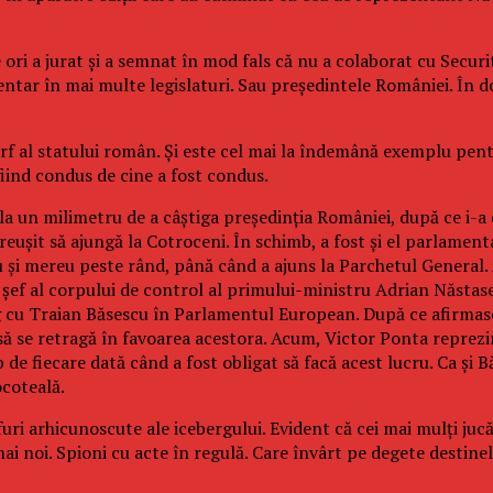
 ori a jurat și a semnat în mod fals că nu a colaborat cu Securi
ntar în mai multe legislaturi. Sau președintele României. În d
ârf al statului român. Și este cel mai la îndemână exemplu pen
 fiind condus de cine a fost condus.
a un milimetru de a câștiga președinția României, după ce i-a d
 reușit să ajungă la Cotroceni. În schimb, a fost și el parlament
 și mereu peste rând, până când a ajuns la Parchetul General. A
șef al corpului de control al primului-ministru Adrian Năstase.
 cu Traian Băsescu în Parlamentul European. După ce afirmase c
 să se retragă în favoarea acestora. Acum, Victor Ponta reprezin
 de fiecare dată când a fost obligat să facă acest lucru. Ca și 
ocoteală.
ri arhicunoscute ale icebergului. Evident că cei mai mulți ju
mai noi. Spioni cu acte în regulă. Care învârt pe degete destine