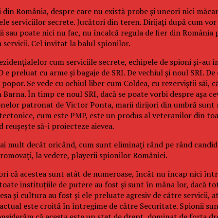
icii din România, despre care nu există probe și uneori nici măca
e serviciilor secrete. Jucători din teren. Dirijați după cum vor
cii sau poate nici nu fac, nu încalcă regula de fier din Români
ervicii. Cel invitat la balul spionilor.
idențialelor cum serviciile secrete, echipele de spioni și-au împă
 e preluat cu arme și bagaje de SRI. De vechiul și noul SRI. De
popor. Se vede cu ochiul liber cum Coldea, cu rezerviștii săi, c
Barna. În timp ce noul SRI, dacă se poate vorbi despre așa ceva
nelor patronat de Victor Ponta, marii dirijori din umbră sunt re
tectonice, cum este PMP, este un produs al veteranilor din toate
d reușește să-i proiecteze aievea.
i mult decât oricând, cum sunt eliminați rând pe rând candidații
romovați, la vedere, playerii spionilor României.
tori că acestea sunt atât de numeroase, încât nu încap nici într
ate instituțiile de putere au fost și sunt în mâna lor, dacă tot
sa și cultura au fost și ele preluate agresiv de către servicii, 
actual este croită în întregime de către Securitate. Spionii sunt
onsiderăm că acesta este un stat de drept, dominat de forța dr