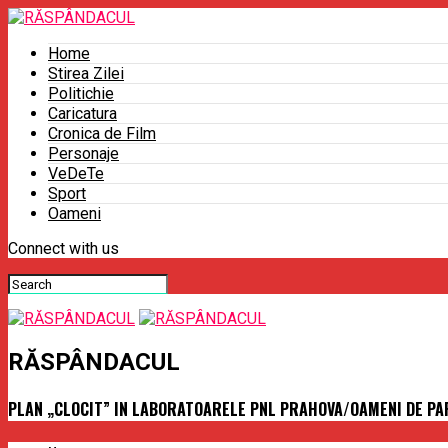
Home
Stirea Zilei
Politichie
Caricatura
Cronica de Film
Personaje
VeDeTe
Sport
Oameni
Connect with us
RĂSPÂNDACUL
PLAN „CLOCIT” IN LABORATOARELE PNL PRAHOVA/OAMENI DE PAR