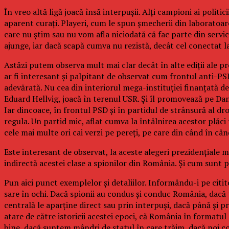
În vreo altă ligă joacă însă interpușii. Alți campioni ai polit
aparent curați. Playeri, cum le spun șmecherii din laboratoarel
care nu știm sau nu vom afla niciodată că fac parte din servi
ajunge, iar dacă scapă cumva nu rezistă, decât cel conectat la s
Astăzi putem observa mult mai clar decât în alte ediții ale prez
ar fi interesant și palpitant de observat cum frontul anti-PSD
adevărată. Nu cea din interiorul mega-instituției finanțată de 
Eduard Hellvig, joacă în terenul USR. Și îl promovează pe Dan 
Iar dincoace, în frontul PSD și în partidul de strânsură al dro
regula. Un partid mic, aflat cumva la întâlnirea acestor plăci 
cele mai multe ori cai verzi pe pereți, pe care din când în cân
Este interesant de observat, la aceste alegeri prezidențiale ma
indirectă acestei clase a spionilor din România. Și cum sunt p
Pun aici punct exemplelor și detaliilor. Informându-i pe citi
sare în ochi. Dacă spionii au condus și conduc România, dacă to
centrală le aparține direct sau prin interpuși, dacă până și pre
atare de către istoricii acestei epoci, că România în formatul 
bine, dacă suntem mândri de statul în care trăim, dacă noi c