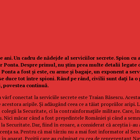
ani. Un cadru de nădejde al serviciilor secrete. Spion cu 
r Ponta. Despre primul, nu știm prea multe detalii legate 
Ponta a fost și este, cu arme și bagaje, un exponent a servic
e duce tot între spioni. Rând pe rând, civilii sunt dați la 
i, povestea continuă.
ârf conectat la serviciile secrete este Traian Băsescu. Acesta î
 acestora aripile. Și adăugând ceea ce a tăiat propriilor aripi. L
 colegii la Securitate, ci la contrainformațiile militare. Care, 
ârziu. Nici măcar când a fost președintele României și când a s
e la Securitate. Dar, fiind în eroare, a considerat că aceștia i-a
cența sa. Pentru că mai târziu nu a mai fost informator al Secu
ie în aparat. Poziții care au culminat cu cea de reprezentant Na