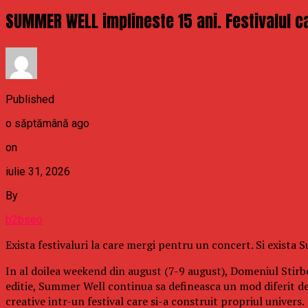
SUMMER WELL implineste 15 ani. Festivalul ca
Published
o săptămână ago
on
iulie 31, 2026
By
b2bseo
Exista festivaluri la care mergi pentru un concert. Si exista
In al doilea weekend din august (7-9 august), Domeniul Stirbe
editie, Summer Well continua sa defineasca un mod diferit d
creative intr-un festival care si-a construit propriul univers.