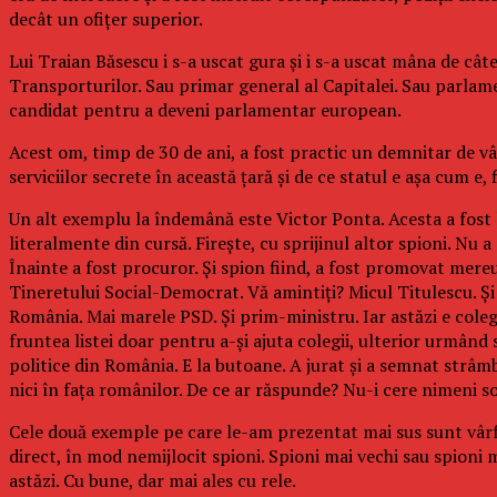
decât un ofițer superior.
Lui Traian Băsescu i s-a uscat gura și i s-a uscat mâna de câte
Transporturilor. Sau primar general al Capitalei. Sau parlame
candidat pentru a deveni parlamentar european.
Acest om, timp de 30 de ani, a fost practic un demnitar de v
serviciilor secrete în această țară și de ce statul e așa cum e,
Un alt exemplu la îndemână este Victor Ponta. Acesta a fost l
literalmente din cursă. Firește, cu sprijinul altor spioni. Nu a
Înainte a fost procuror. Și spion fiind, a fost promovat mereu
Tineretului Social-Democrat. Vă amintiți? Micul Titulescu. Și 
România. Mai marele PSD. Și prim-ministru. Iar astăzi e coleg
fruntea listei doar pentru a-și ajuta colegii, ulterior urmând
politice din România. E la butoane. A jurat și a semnat strâmb
nici în fața românilor. De ce ar răspunde? Nu-i cere nimeni s
Cele două exemple pe care le-am prezentat mai sus sunt vârfu
direct, în mod nemijlocit spioni. Spioni mai vechi sau spioni 
astăzi. Cu bune, dar mai ales cu rele.