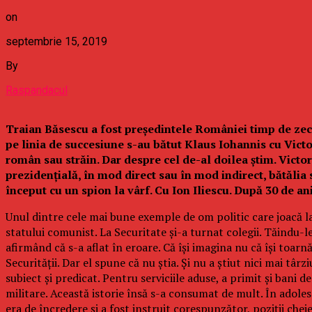
on
septembrie 15, 2019
By
Raspandacul
Traian Băsescu a fost președintele României timp de zece 
pe linia de succesiune s-au bătut Klaus Iohannis cu Victo
român sau străin. Dar despre cel de-al doilea știm. Victor 
prezidențială, în mod direct sau în mod indirect, bătălia s
început cu un spion la vârf. Cu Ion Iliescu. După 30 de an
Unul dintre cele mai bune exemple de om politic care joacă la v
statului comunist. La Securitate și-a turnat colegii. Tăindu-le
afirmând că s-a aflat în eroare. Că își imagina nu că își toarnă
Securității. Dar el spune că nu știa. Și nu a știut nici mai t
subiect și predicat. Pentru serviciile aduse, a primit și bani d
militare. Această istorie însă s-a consumat de mult. În adoles
era de încredere și a fost instruit corespunzător, poziții che