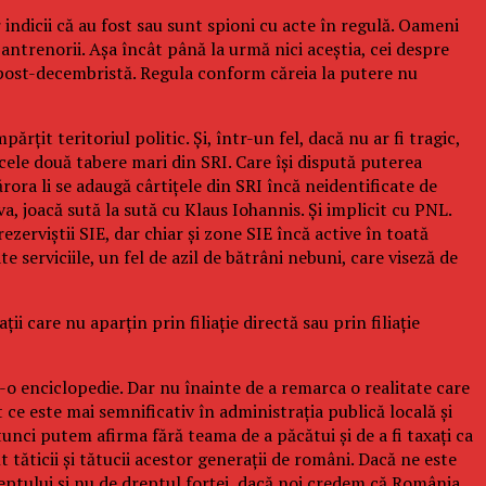
r indicii că au fost sau sunt spioni cu acte în regulă. Oameni
 antrenorii. Așa încât până la urmă nici aceștia, cei despre
a post-decembristă. Regula conform căreia la putere nu
rțit teritoriul politic. Și, într-un fel, dacă nu ar fi tragic,
 cele două tabere mari din SRI. Care își dispută puterea
ărora li se adaugă cârtițele din SRI încă neidentificate de
, joacă sută la sută cu Klaus Iohannis. Și implicit cu PNL.
zerviștii SIE, dar chiar și zone SIE încă active în toată
 serviciile, un fel de azil de bătrâni nebuni, care viseză de
 care nu aparțin prin filiație directă sau prin filiație
-o enciclopedie. Dar nu înainte de a remarca o realitate care
 ce este mai semnificativ în administrația publică locală și
atunci putem afirma fără teama de a păcătui și de a fi taxați ca
 tăticii și tătucii acestor generații de români. Dacă ne este
eptului și nu de dreptul forței, dacă noi credem că România