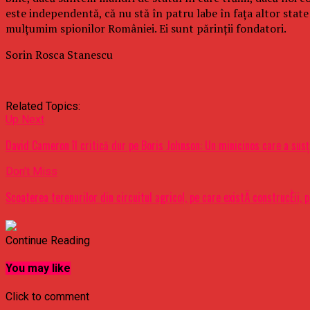
este independentă, că nu stă în patru labe în fața altor state 
mulțumim spionilor României. Ei sunt părinții fondatori.
Sorin Rosca Stanescu
Related Topics:
Up Next
David Cameron îl critică dur pe Boris Johnson: Un minicinos care a susţi
Don't Miss
Scoaterea terenurilor din circuitul agricol, pe care existÄ construcÈii, p
Continue Reading
You may like
Click to comment