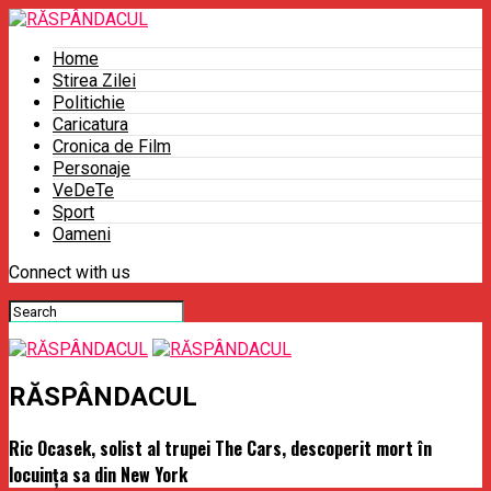
Home
Stirea Zilei
Politichie
Caricatura
Cronica de Film
Personaje
VeDeTe
Sport
Oameni
Connect with us
RĂSPÂNDACUL
Ric Ocasek, solist al trupei The Cars, descoperit mort în
locuinţa sa din New York