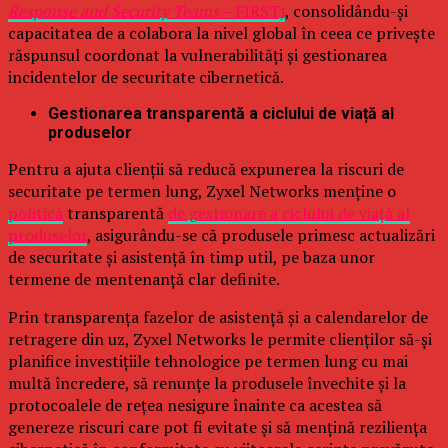
Response and Security Teams –
FIRST)
, consolidându-și
capacitatea de a colabora la nivel global în ceea ce privește
răspunsul coordonat la vulnerabilități și gestionarea
incidentelor de securitate cibernetică.
Gestionarea transparentă a ciclului de viață al
produselor
Pentru a ajuta clienții să reducă expunerea la riscuri de
securitate pe termen lung, Zyxel Networks menține o
politică
transparentă
de gestionare a ciclului de viață al
produselor
, asigurându-se că produsele primesc actualizări
de securitate și asistență în timp util, pe baza unor
termene de mentenanță clar definite.
Prin transparența fazelor de asistență și a calendarelor de
retragere din uz, Zyxel Networks le permite clienților să-și
planifice investițiile tehnologice pe termen lung cu mai
multă încredere, să renunțe la produsele învechite și la
protocoalele de rețea nesigure înainte ca acestea să
genereze riscuri care pot fi evitate și să mențină reziliența