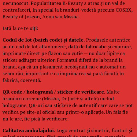
necunoscut. Popularitatea K-Beauty a atras și un val de
contrafaceri, în special la branduri-vedetă precum COSRX,
Beauty of Joseon, Anua sau Missha.
Iată la ce te uiți:
Codul de lot (batch code) și datele.
Produsele autentice
au un cod de lot alfanumeric, dată de fabricație și expirare,
imprimate direct pe flacon sau cutie — nu doar lipite ca
sticker adăugat ulterior. Formatul diferă de la brand la
brand, așa că un plasament neobișnuit nu e automat un
semn rău; important e ca imprimarea să pară făcută în
fabrică, coerentă.
QR code / hologramă / sticker de verificare.
Multe
branduri coreene (Missha, Dr.Jart+ și altele) includ
holograme, QR-uri sau stickere de autentificare care se pot
verifica pe site-ul oficial sau printr-o aplicație. Un fals fie
nu le are, fie pică la verificare.
Calitatea ambalajului.
Logo centrat și simetric, fonturi și
culori consecvente, fără greșeli de ortografie, materiale