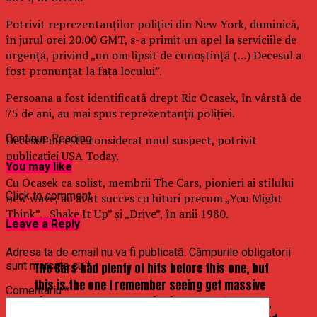
Potrivit reprezentanţilor poliţiei din New York, duminică,
în jurul orei 20.00 GMT, s-a primit un apel la serviciile de
urgenţă, privind „un om lipsit de cunoştinţă (…) Decesul a
fost pronunţat la faţa locului”.
Persoana a fost identificată drept Ric Ocasek, în vârstă de
75 de ani, au mai spus reprezentanţii poliţiei.
Continue Reading
Decesul nu este considerat unul suspect, potrivit
publicaţiei USA Today.
You may like
Cu Ocasek ca solist, membrii The Cars, pionieri ai stilului
Click to comment
new wave, au avut succes cu hituri precum „You Might
Think”, „Shake It Up” şi „Drive”, în anii 1980.
Leave a Reply
Adresa ta de email nu va fi publicată.
Câmpurile obligatorii
sunt marcate cu
*
The Cars had plenty of hits before this one, but
this is the one I remember seeing get massive
Comentariu
*
airplay on MTV. Loved this video.
#RIPRicOcasek
,