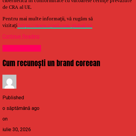
cibernetică în conformitate cu viitoarele cerințe prevăzute
de CRA al UE.
Pentru mai multe informații, vă rugăm să
vizitați
https://www.zyxel.com/global/en
Continue Reading
Uncategorized
Cum recunoști un brand coreean
Published
o săptămână ago
on
iulie 30, 2026