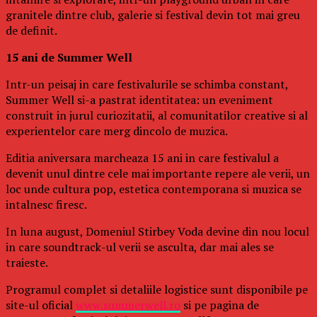
granitele dintre club, galerie si festival devin tot mai greu
de definit.
15 ani de Summer Well
Intr-un peisaj in care festivalurile se schimba constant,
Summer Well si-a pastrat identitatea: un eveniment
construit in jurul curiozitatii, al comunitatilor creative si al
experientelor care merg dincolo de muzica.
Editia aniversara marcheaza 15 ani in care festivalul a
devenit unul dintre cele mai importante repere ale verii, un
loc unde cultura pop, estetica contemporana si muzica se
intalnesc firesc.
In luna august, Domeniul Stirbey Voda devine din nou locul
in care soundtrack-ul verii se asculta, dar mai ales se
traieste.
Programul complet si detaliile logistice sunt disponibile pe
site-ul oficial
www.summerwell.ro
si pe pagina de