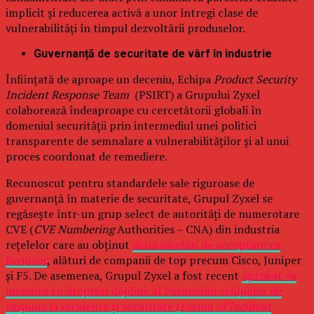
implicit și reducerea activă a unor întregi clase de
vulnerabilități în timpul dezvoltării produselor.
Guvernanță de securitate de vârf în industrie
Înființată de aproape un deceniu, Echipa
Product Security
Incident Response Team
(PSIRT) a Grupului Zyxel
colaborează îndeaproape cu cercetătorii globali în
domeniul securității prin intermediul unei politici
transparente de semnalare a vulnerabilităților și al unui
proces coordonat de remediere.
Recunoscut pentru standardele sale riguroase de
guvernanță în materie de securitate, Grupul Zyxel se
regăsește într-un grup select de autorități de numerotare
CVE (
CVE Numbering
Authorities – CNA) din industria
rețelelor care au obținut
două niveluri de acceptare ca
furnizor
, alături de companii de top precum Cisco, Juniper
și F5. De asemenea, Grupul Zyxel a fost recent
aprobat ca
membru cu drepturi depline al Forumului echipelor de
răspuns la incidente și securitate (
Forum of Incident