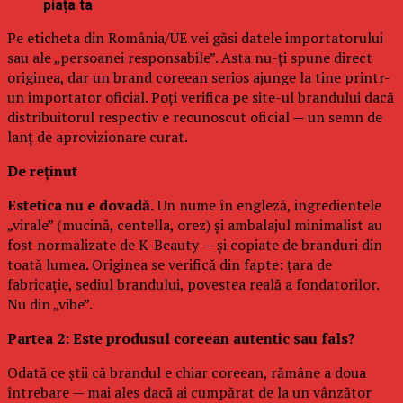
piața ta
Pe eticheta din România/UE vei găsi datele importatorului
sau ale „persoanei responsabile”. Asta nu-ți spune direct
originea, dar un brand coreean serios ajunge la tine printr-
un importator oficial. Poți verifica pe site-ul brandului dacă
distribuitorul respectiv e recunoscut oficial — un semn de
lanț de aprovizionare curat.
De reținut
Estetica nu e dovadă.
Un nume în engleză, ingredientele
„virale” (mucină, centella, orez) și ambalajul minimalist au
fost normalizate de K-Beauty — și copiate de branduri din
toată lumea. Originea se verifică din fapte: țara de
fabricație, sediul brandului, povestea reală a fondatorilor.
Nu din „vibe”.
Partea 2: Este produsul coreean autentic sau fals?
Odată ce știi că brandul e chiar coreean, rămâne a doua
întrebare — mai ales dacă ai cumpărat de la un vânzător