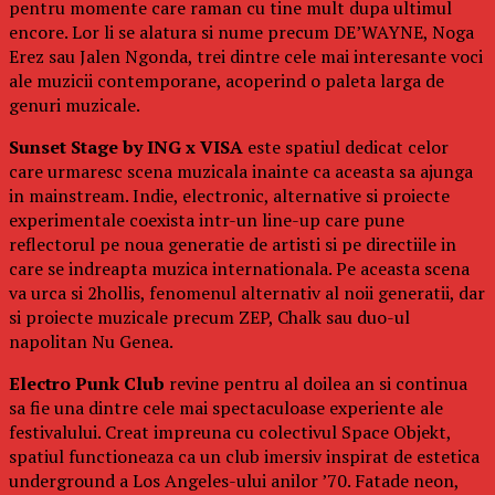
pentru momente care raman cu tine mult dupa ultimul
encore. Lor li se alatura si nume precum DE’WAYNE, Noga
Erez sau Jalen Ngonda, trei dintre cele mai interesante voci
ale muzicii contemporane, acoperind o paleta larga de
genuri muzicale.
Sunset Stage by ING x VISA
este spatiul dedicat celor
care urmaresc scena muzicala inainte ca aceasta sa ajunga
in mainstream. Indie, electronic, alternative si proiecte
experimentale coexista intr-un line-up care pune
reflectorul pe noua generatie de artisti si pe directiile in
care se indreapta muzica internationala. Pe aceasta scena
va urca si 2hollis, fenomenul alternativ al noii generatii, dar
si proiecte muzicale precum ZEP, Chalk sau duo-ul
napolitan Nu Genea.
Electro Punk Club
revine pentru al doilea an si continua
sa fie una dintre cele mai spectaculoase experiente ale
festivalului. Creat impreuna cu colectivul Space Objekt,
spatiul functioneaza ca un club imersiv inspirat de estetica
underground a Los Angeles-ului anilor ’70. Fatade neon,