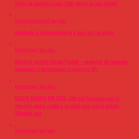
Soluții de iluminare Logic Light pentru un apartament
Uncategorized
7 ani ago
Avantajele si dezavantajele de a lucra intr-un coafor
Politichie
7 ani ago
Ministrul justitiei Catalin Predoiu – promotor de fakenews,
manipulari si dezinformari cu privire la SIIJ
Politichie
7 ani ago
MESAJE SFÂNTUL ION 2020. Cele mai frumoase urări şi
felicitări pentru rudele şi prietenii care poartă numele
Sfântului Ioan
Politichie
4 ani ago