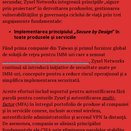
secundar, Zyxel Networks integrează principiile „sigure
prin proiectare” în dezvoltarea produselor, gestionarea
vulnerabilităților și guvernanța ciclului de viață prin trei
angajamente fundamentale:
Implementarea principiului „
Secure by Design
” în
toate produsele și serviciile
Fiind prima companie din Taiwan și primul furnizor global
de soluții de rețea pentru IMM-uri care a semnat
angajamentul „Secure by Design” al CISA
, Zyxel Networks
continuă să introducă inițiative de securitate axate pe
IMM-uri, concepute pentru a reduce riscul operațional și a
simplifica implementarea securizată.
Aceste eforturi includ suportul pentru autentificarea fără
parolă pentru conturile Zyxel și autentificarea
multi-
factor
(MFA) în întregul portofoliu de produse al companiei
și în serviciile conexe, inclusiv accesul wireless,
autentificările administratorilor și accesul VPN la distanță.
De asemenea, compania se aliniază principiilor
fundamentale ale CISA prin eliminarea parolelor stabilite