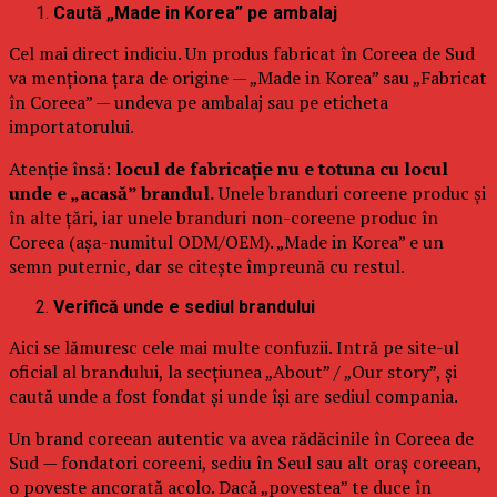
Caută „Made in Korea” pe ambalaj
Cel mai direct indiciu. Un produs fabricat în Coreea de Sud
va menționa țara de origine — „Made in Korea” sau „Fabricat
în Coreea” — undeva pe ambalaj sau pe eticheta
importatorului.
Atenție însă:
locul de fabricație nu e totuna cu locul
unde e „acasă” brandul.
Unele branduri coreene produc și
în alte țări, iar unele branduri non-coreene produc în
Coreea (așa-numitul ODM/OEM). „Made in Korea” e un
semn puternic, dar se citește împreună cu restul.
Verifică unde e sediul brandului
Aici se lămuresc cele mai multe confuzii. Intră pe site-ul
oficial al brandului, la secțiunea „About” / „Our story”, și
caută unde a fost fondat și unde își are sediul compania.
Un brand coreean autentic va avea rădăcinile în Coreea de
Sud — fondatori coreeni, sediu în Seul sau alt oraș coreean,
o poveste ancorată acolo. Dacă „povestea” te duce în