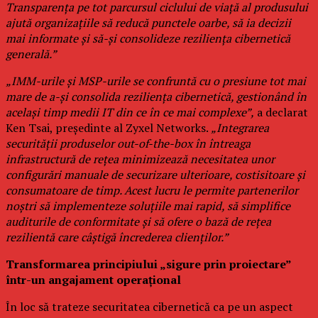
Transparența pe tot parcursul ciclului de viață al produsului
ajută organizațiile să reducă punctele oarbe, să ia decizii
mai informate și să-și consolideze reziliența cibernetică
generală.”
„IMM-urile și MSP-urile se confruntă cu o presiune tot mai
mare de a-și consolida reziliența cibernetică, gestionând în
același timp medii IT din ce în ce mai complexe”,
a declarat
Ken Tsai, președinte al Zyxel Networks.
„Integrarea
securității produselor out-of-the-box în întreaga
infrastructură de rețea minimizează necesitatea unor
configurări manuale de securizare ulterioare, costisitoare și
consumatoare de timp. Acest lucru le permite partenerilor
noștri să implementeze soluțiile mai rapid, să simplifice
auditurile de conformitate și să ofere o bază de rețea
rezilientă care câștigă încrederea clienților.”
Transformarea principiului „sigure prin proiectare”
într-un angajament operațional
În loc să trateze securitatea cibernetică ca pe un aspect