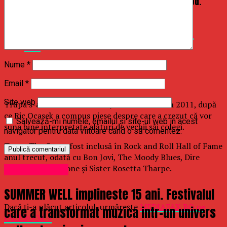
you and the Cars were a big part of my childhood.
?
https://t.co/5tx1UWgSLJ
— Sympin’ Ain’t Easy (@Flerken19)
September 16,
2019
Nume
*
Email
*
Site web
Trupa s-a destrămat în 1988, dar s-a reunit în 2011, după
ce Ric Ocasek a compus piese despre care a crezut că vor
Salvează-mi numele, emailul și site-ul web în acest
suna bine interpretate alături de vechii săi colegi.
navigator pentru data viitoare când o să comentez.
Trupa The Cars a fost inclusă în Rock and Roll Hall of Fame
anul trecut, odată cu Bon Jovi, The Moody Blues, Dire
Straits, Nina Simone şi Sister Rosetta Tharpe.
Uncategorized
SUMMER WELL implineste 15 ani. Festivalul
Dacă ţi-a plăcut articolul, urmăreşte
MEDIAFAX.RO pe
care a transformat muzica intr-un univers
FACEBOOK »