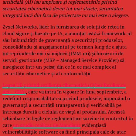
artificială (AI) iau amploare și reglementările privind
securitatea cibernetică devin tot mai stricte, securitatea
integrată încă din faza de proiectare nu mai este o alegere.
Zyxel Networks, lider în furnizarea de soluții de rețea în
cloud sigure și bazate pe IA, a anunțat astăzi framework-ul
său îmbunătățit de guvernanță a securității produselor,
consolidându-și angajamentul pe termen lung de a ajuta
întreprinderile mici și mijlocii (IMM-uri) și furnizorii de
servicii gestionate (MSP – Managed Service Provider) să
navigheze într-un peisaj din ce în ce mai complex al
securității cibernetice și al conformității.
Legea UE privind reziliența cibernetică (Cyber Resilience
Act – CRA)
, care va intra în vigoare în luna septembrie, a
redefinit responsabilitatea privind produsele, impunând o
guvernanță a securității transparentă și verificabilă pe
întreaga durată a ciclului de viață al produsului. Această
schimbare în legile de reglementare survine în contextul în
care
un studiu realizat de Mandiant
evidențiază
vulnerabilitățile software ca fiind principala cale de atac