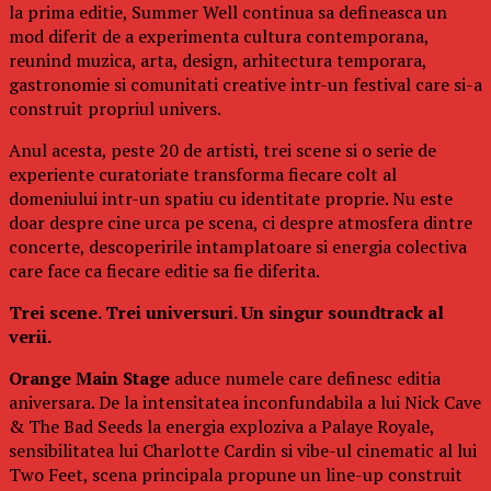
la prima editie, Summer Well continua sa defineasca un
mod diferit de a experimenta cultura contemporana,
reunind muzica, arta, design, arhitectura temporara,
gastronomie si comunitati creative intr-un festival care si-a
construit propriul univers.
Anul acesta, peste 20 de artisti, trei scene si o serie de
experiente curatoriate transforma fiecare colt al
domeniului intr-un spatiu cu identitate proprie. Nu este
doar despre cine urca pe scena, ci despre atmosfera dintre
concerte, descoperirile intamplatoare si energia colectiva
care face ca fiecare editie sa fie diferita.
Trei scene. Trei universuri. Un singur soundtrack al
verii.
Orange Main Stage
aduce numele care definesc editia
aniversara. De la intensitatea inconfundabila a lui Nick Cave
& The Bad Seeds la energia exploziva a Palaye Royale,
sensibilitatea lui Charlotte Cardin si vibe-ul cinematic al lui
Two Feet, scena principala propune un line-up construit