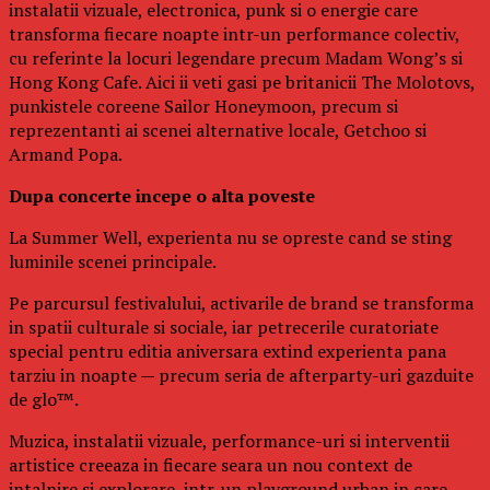
instalatii vizuale, electronica, punk si o energie care
transforma fiecare noapte intr-un performance colectiv,
cu referinte la locuri legendare precum Madam Wong’s si
Hong Kong Cafe. Aici ii veti gasi pe britanicii The Molotovs,
punkistele coreene Sailor Honeymoon, precum si
reprezentanti ai scenei alternative locale, Getchoo si
Armand Popa.
Dupa concerte incepe o alta poveste
La Summer Well, experienta nu se opreste cand se sting
luminile scenei principale.
Pe parcursul festivalului, activarile de brand se transforma
in spatii culturale si sociale, iar petrecerile curatoriate
special pentru editia aniversara extind experienta pana
tarziu in noapte — precum seria de afterparty-uri gazduite
de glo™.
Muzica, instalatii vizuale, performance-uri si interventii
artistice creeaza in fiecare seara un nou context de
intalnire si explorare, intr-un playground urban in care