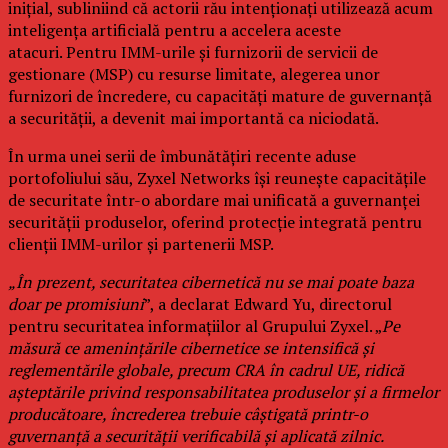
inițial, subliniind că actorii rău intenționați utilizează acum
inteligența artificială pentru a accelera aceste
atacuri. Pentru IMM-urile și furnizorii de servicii de
gestionare (MSP) cu resurse limitate, alegerea unor
furnizori de încredere, cu capacități mature de guvernanță
a securității, a devenit mai importantă ca niciodată.
În urma unei serii de îmbunătățiri recente aduse
portofoliului său, Zyxel Networks își reunește capacitățile
de securitate într-o abordare mai unificată a guvernanței
securității produselor, oferind protecție integrată pentru
clienții IMM-urilor și partenerii MSP.
„În prezent, securitatea cibernetică nu se mai poate baza
doar pe promisiuni
”, a declarat Edward Yu, directorul
pentru securitatea informațiilor al Grupului Zyxel. „
Pe
măsură ce amenințările cibernetice se intensifică și
reglementările globale, precum CRA în cadrul UE, ridică
așteptările privind responsabilitatea produselor și a firmelor
producătoare, încrederea trebuie câștigată printr-o
guvernanță a securității verificabilă și aplicată zilnic.