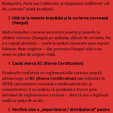
Budapesta, Paris sau California, ai răspunsul, indiferent cât
de „coreean” arată produsul.
Uită-te la numele brandului și la scrierea coreeană
(Hangul)
Multe branduri coreene autentice poartă și numele în
alfabet coreean (Hangul) pe ambalaj, alături de cel latin. Nu
e o regulă absolută — unele branduri orientate spre export
folosesc doar engleza — dar prezența Hangul-ului e un
semn în plus de origine reală.
Caută marca KC (Korea Certification)
Produsele conforme cu reglementările coreene poartă
adesea logo-ul
KC (Korea Certification)
sau referințe la
MFDS (autoritatea coreeană a medicamentelor și
cosmeticelor). E un indiciu că produsul a trecut prin
sistemul de reglementare coreean — deci că are o legătură
reală cu piața de acolo.
Verifică cine e „importatorul / distribuitorul” pentru