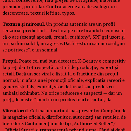
premium, print clar. Contrafacerile au adesea logo-uri
descentrate, texturi ieftine, typos.
Textura și mirosul.
Un produs autentic are un profil
senzorial predictibil — textura pe care brandul e cunoscut
că o are (esență apoasă, cremă „cushiony”, SPF gel ușor) și
un parfum subtil, nu agresiv. Dacă textura sau mirosul „nu
se potrivesc”, e un semnal.
Prețul.
Poate cel mai bun detector. K-Beauty e competitiv
la preț, dar tot respectă costuri de producție, export și
retail. Dacă un ser viral e listat la o fracțiune din prețul
normal, în afara unei promoții oficiale, explicația rareori e
generoasă: fals, expirat, stoc deturnat sau produs cu
ambalaj schimbat. Nu orice reducere e suspectă — dar un
preț „de mister” pentru un produs foarte căutat, da.
Vânzătorul.
Cel mai important pas preventiv. Cumpără de
la magazine oficiale, distribuitori autorizați sau retaileri de
încredere. Caută mențiuni de tip „Authorized Seller” /
„Official Store” și transparență privind sursa. Când ai dubii,