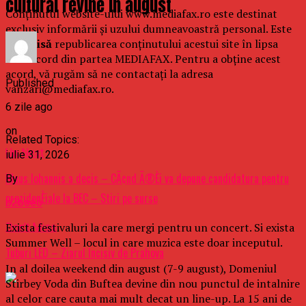
cultural revine in august
Conținutul website-ului www.mediafax.ro este destinat
exclusiv informării și uzului dumneavoastră personal. Este
interzisă
republicarea conținutului acestui site în lipsa
unui acord din partea MEDIAFAX. Pentru a obține acest
acord, vă rugăm să ne contactați la adresa
Published
vanzari@mediafax.ro.
6 zile ago
on
Related Topics:
Up Next
iulie 31, 2026
Klaus Iohannis a decis – CÃ¢nd Ã®Èi va depune candidatura pentru
By
prezidenÈiale la BEC – Stiri pe surse
b2bseo
Exista festivaluri la care mergi pentru un concert. Si exista
Don't Miss
Summer Well – locul in care muzica este doar inceputul.
Tuburi LED – Ziarul Incisiv de Prahova
In al doilea weekend din august (7-9 august), Domeniul
Stirbey Voda din Buftea devine din nou punctul de intalnire
al celor care cauta mai mult decat un line-up. La 15 ani de