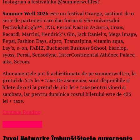
Instagram a festivalului @summerwellfest.
Summer Well 2026
este un festival Orange, sustinut de o
serie de parteneri care dau forma si vibe universului
festivalului: glo™, ING, Peroni Nastro Azzurro, Ursus,
Bacardi, Martini, Hendrick’s Gin, Jack Daniel’s, Mega Image,
Pepsi, Fashion Days, alpro, Transalpina, vitamin aqua,
Lay’s, e-on, FABIZ, Bucharest Business School, biciclop,
syoss, Persil, Sensodyne, InterContinental Athénée Palace,
alka, Secom.
Abonamentele pot fi achizitionate de pe summerwell.ro, la
pretul de 513 lei + taxe. De asemenea, sunt disponibile si
bilete de o zi la pretul de 351 lei + taxe pentru vineri si
sambata, iar pentru duminica costul biletului este de 426
lei + taxe.
Continue Reading
Uncategorized
Zyxel Networks îmbunătățește guvernanța