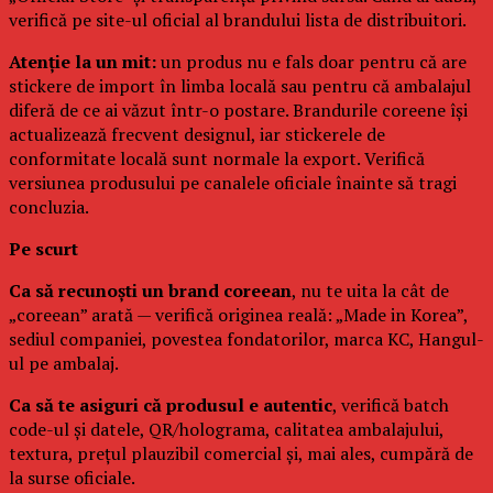
verifică pe site-ul oficial al brandului lista de distribuitori.
Atenție la un mit:
un produs nu e fals doar pentru că are
stickere de import în limba locală sau pentru că ambalajul
diferă de ce ai văzut într-o postare. Brandurile coreene își
actualizează frecvent designul, iar stickerele de
conformitate locală sunt normale la export. Verifică
versiunea produsului pe canalele oficiale înainte să tragi
concluzia.
Pe scurt
Ca să recunoști un brand coreean
, nu te uita la cât de
„coreean” arată — verifică originea reală: „Made in Korea”,
sediul companiei, povestea fondatorilor, marca KC, Hangul-
ul pe ambalaj.
Ca să te asiguri că produsul e autentic
, verifică batch
code-ul și datele, QR/holograma, calitatea ambalajului,
textura, prețul plauzibil comercial și, mai ales, cumpără de
la surse oficiale.