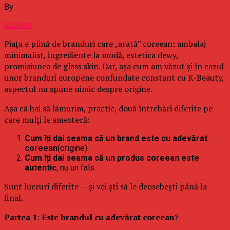
By
b2bseo
Piața e plină de branduri care „arată” coreean: ambalaj
minimalist, ingrediente la modă, estetica dewy,
promisiunea de glass skin. Dar, așa cum am văzut și în cazul
unor branduri europene confundate constant cu K-Beauty,
aspectul nu spune nimic despre origine.
Așa că hai să lămurim, practic, două întrebări diferite pe
care mulți le amestecă:
Cum îți dai seama că un brand este cu adevărat
coreean
(origine)
Cum îți dai seama că un produs coreean este
autentic
, nu un fals
Sunt lucruri diferite — și vei ști să le deosebești până la
final.
Partea 1: Este brandul cu adevărat coreean?