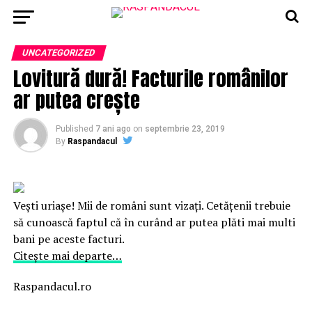
UNCATEGORIZED
Lovitură dură! Facturile românilor
ar putea crește
Published
7 ani ago
on
septembrie 23, 2019
By
Raspandacul
Vești uriașe! Mii de români sunt vizați. Cetățenii trebuie
să cunoască faptul că în curând ar putea plăti mai multi
bani pe aceste facturi.
Citește mai departe…
Raspandacul.ro