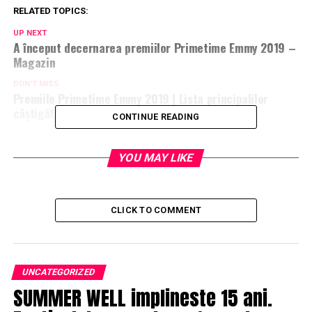
RELATED TOPICS:
UP NEXT
A început decernarea premiilor Primetime Emmy 2019 –
Magazin
DON'T MISS
Premiile Primetime Emmy 2019 | Lista principalilor
câştigători
CONTINUE READING
YOU MAY LIKE
CLICK TO COMMENT
UNCATEGORIZED
SUMMER WELL implineste 15 ani.