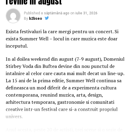
revine in august
GeneralÄ a NaÅ£iunilor Unite Ã®n aceastÄ
sÄptÄmÃ¢nÄ.
Published
o săptămână ago
on
iulie 31, 2026
By
b2bseo
„Este important de notat cÄ aceste mÄsuri stau
Exista festivaluri la care mergi pentru un concert. Si
mÄrturie angajamentului nostru faÅ£Ä de partenerii
exista Summer Well – locul in care muzica este doar
regionali, precum Åi de securitatea Åi stabilitatea
inceputul.
Orientului Mijlociu”, a adÄugat reprezentantul
Pentagonului.
In al doilea weekend din august (7-9 august), Domeniul
Stirbey Voda din Buftea devine din nou punctul de
Va fi prima desfÄÅurare de acest tip dupÄ retragerea
intalnire al celor care cauta mai mult decat un line-up.
trupelor americane Ã®n 2003, trimise pe teritoriul
La 15 ani de la prima editie, Summer Well continua sa
saudit vreme de 12 ani Åi douÄ rÄzboaie contra Irakului.
defineasca un mod diferit de a experimenta cultura
contemporana, reunind muzica, arta, design,
Vineri, Statele Unite au anunÅ£at trimiterea de trupe
arhitectura temporara, gastronomie si comunitati
suplimentare Ã®n Golf, dupÄ atacurile contra regatului
creative intr-un festival care si-a construit propriul
petrolier, o decizie salutatÄ de autoritÄÅ£ile saudite,
univers.
mai scrie AFP.
Anul acesta, peste 20 de artisti, trei scene si o serie de
Raspandacul.ro