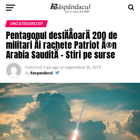
UNCATEGORIZED
Pentagonul desfÄÅoarÄ 200 de
militari Åi rachete Patriot Ã®n
Arabia SauditÄ – Stiri pe surse
Published
7 ani ago
on
septembrie 26, 2019
By
Raspandacul