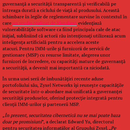
guvernanță a securității transparentă și verificabilă pe
întreaga durată a ciclului de viață al produsului. Această
schimbare în legile de reglementare survine în contextul în
care
un studiu realizat de Mandiant
evidențiază
vulnerabilitățile software ca fiind principala cale de atac
inițial, subliniind că actorii rău intenționați utilizează acum
inteligența artificială pentru a accelera aceste
atacuri. Pentru IMM-urile și furnizorii de servicii de
gestionare (MSP) cu resurse limitate, alegerea unor
furnizori de încredere, cu capacități mature de guvernanță
a securității, a devenit mai importantă ca niciodată.
În urma unei serii de îmbunătățiri recente aduse
portofoliului său, Zyxel Networks își reunește capacitățile
de securitate într-o abordare mai unificată a guvernanței
securității produselor, oferind protecție integrată pentru
clienții IMM-urilor și partenerii MSP.
„În prezent, securitatea cibernetică nu se mai poate baza
doar pe promisiuni
”, a declarat Edward Yu, directorul
pentru securitatea informațiilor al Grupului Zyxel. „
Pe