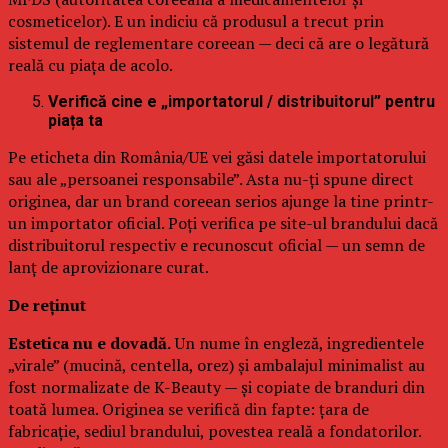
cosmeticelor). E un indiciu că produsul a trecut prin
sistemul de reglementare coreean — deci că are o legătură
reală cu piața de acolo.
Verifică cine e „importatorul / distribuitorul” pentru
piața ta
Pe eticheta din România/UE vei găsi datele importatorului
sau ale „persoanei responsabile”. Asta nu-ți spune direct
originea, dar un brand coreean serios ajunge la tine printr-
un importator oficial. Poți verifica pe site-ul brandului dacă
distribuitorul respectiv e recunoscut oficial — un semn de
lanț de aprovizionare curat.
De reținut
Estetica nu e dovadă.
Un nume în engleză, ingredientele
„virale” (mucină, centella, orez) și ambalajul minimalist au
fost normalizate de K-Beauty — și copiate de branduri din
toată lumea. Originea se verifică din fapte: țara de
fabricație, sediul brandului, povestea reală a fondatorilor.