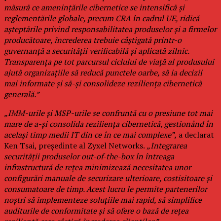
măsură ce amenințările cibernetice se intensifică și
reglementările globale, precum CRA în cadrul UE, ridică
așteptările privind responsabilitatea produselor și a firmelor
producătoare, încrederea trebuie câștigată printr-o
guvernanță a securității verificabilă și aplicată zilnic.
Transparența pe tot parcursul ciclului de viață al produsului
ajută organizațiile să reducă punctele oarbe, să ia decizii
mai informate și să-și consolideze reziliența cibernetică
generală.”
„IMM-urile și MSP-urile se confruntă cu o presiune tot mai
mare de a-și consolida reziliența cibernetică, gestionând în
același timp medii IT din ce în ce mai complexe”,
a declarat
Ken Tsai, președinte al Zyxel Networks.
„Integrarea
securității produselor out-of-the-box în întreaga
infrastructură de rețea minimizează necesitatea unor
configurări manuale de securizare ulterioare, costisitoare și
consumatoare de timp. Acest lucru le permite partenerilor
noștri să implementeze soluțiile mai rapid, să simplifice
auditurile de conformitate și să ofere o bază de rețea