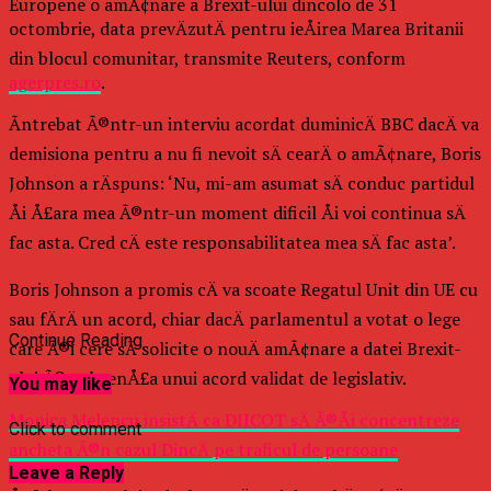
Europene o amÃ¢nare a Brexit-ului dincolo de 31
octombrie, data prevÄzutÄ pentru ieÅirea Marea Britanii
din blocul comunitar, transmite Reuters, conform
agerpres.ro
.
Ãntrebat Ã®ntr-un interviu acordat duminicÄ BBC dacÄ va
demisiona pentru a nu fi nevoit sÄ cearÄ o amÃ¢nare, Boris
Johnson a rÄspuns: ‘Nu, mi-am asumat sÄ conduc partidul
Åi Å£ara mea Ã®ntr-un moment dificil Åi voi continua sÄ
fac asta. Cred cÄ este responsabilitatea mea sÄ fac asta’.
Boris Johnson a promis cÄ va scoate Regatul Unit din UE cu
sau fÄrÄ un acord, chiar dacÄ parlamentul a votat o lege
Continue Reading
care Ã®i cere sÄ solicite o nouÄ amÃ¢nare a datei Brexit-
ului Ã®n absenÅ£a unui acord validat de legislativ.
You may like
Monica Melencu insistÄ ca DIICOT sÄ Ã®Åi concentreze
Click to comment
ancheta Ã®n cazul DincÄ pe traficul de persoane
Leave a Reply