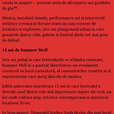
tarziu in noapte — precum seria de afterparty-uri gazduite
de glo™.
Muzica, instalatii vizuale, performance-uri si interventii
artistice creeaza in fiecare seara un nou context de
intalnire si explorare, intr-un playground urban in care
granitele dintre club, galerie si festival devin tot mai greu
de definit.
15 ani de Summer Well
Intr-un peisaj in care festivalurile se schimba constant,
Summer Well si-a pastrat identitatea: un eveniment
construit in jurul curiozitatii, al comunitatilor creative si al
experientelor care merg dincolo de muzica.
Editia aniversara marcheaza 15 ani in care festivalul a
devenit unul dintre cele mai importante repere ale verii, un
loc unde cultura pop, estetica contemporana si muzica se
intalnesc firesc.
In luna august, Domeniul Stirbey Voda devine din nou locul