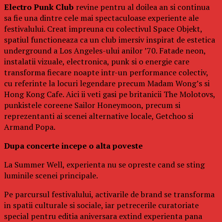
Electro Punk Club
revine pentru al doilea an si continua
sa fie una dintre cele mai spectaculoase experiente ale
festivalului. Creat impreuna cu colectivul Space Objekt,
spatiul functioneaza ca un club imersiv inspirat de estetica
underground a Los Angeles-ului anilor ’70. Fatade neon,
instalatii vizuale, electronica, punk si o energie care
transforma fiecare noapte intr-un performance colectiv,
cu referinte la locuri legendare precum Madam Wong’s si
Hong Kong Cafe. Aici ii veti gasi pe britanicii The Molotovs,
punkistele coreene Sailor Honeymoon, precum si
reprezentanti ai scenei alternative locale, Getchoo si
Armand Popa.
Dupa concerte incepe o alta poveste
La Summer Well, experienta nu se opreste cand se sting
luminile scenei principale.
Pe parcursul festivalului, activarile de brand se transforma
in spatii culturale si sociale, iar petrecerile curatoriate
special pentru editia aniversara extind experienta pana