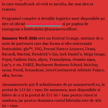
in care soundtrack-ul verii se asculta, dar mai ales se
traieste.
Programul complet si detaliile logistice sunt disponibile pe
site-ul oficial
www.summerwell.ro
si pe pagina de
Instagram a festivalului @summerwellfest.
Summer Well 2026
este un festival Orange, sustinut de o
serie de parteneri care dau forma si vibe universului
festivalului: glo™, ING, Peroni Nastro Azzurro, Ursus,
Bacardi, Martini, Hendrick’s Gin, Jack Daniel’s, Mega Image,
Pepsi, Fashion Days, alpro, Transalpina, vitamin aqua,
Lay’s, e-on, FABIZ, Bucharest Business School, biciclop,
syoss, Persil, Sensodyne, InterContinental Athénée Palace,
alka, Secom.
Abonamentele pot fi achizitionate de pe summerwell.ro, la
pretul de 513 lei + taxe. De asemenea, sunt disponibile si
bilete de o zi la pretul de 351 lei + taxe pentru vineri si
sambata, iar pentru duminica costul biletului este de 426
lei + taxe.