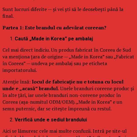
Sunt lucruri diferite — și vei ști să le deosebești până la
final.
Partea 1: Este brandul cu adevărat coreean?
Caută „Made in Korea” pe ambalaj
Cel mai direct indiciu. Un produs fabricat în Coreea de Sud
va menționa țara de origine — „Made in Korea” sau „Fabricat
în Coreea” — undeva pe ambalaj sau pe eticheta
importatorului.
Atenție însă:
locul de fabricație nu e totuna cu locul
unde e „acasă” brandul.
Unele branduri coreene produc și
în alte țări, iar unele branduri non-coreene produc în
Coreea (așa-numitul ODM/OEM). „Made in Korea” e un
semn puternic, dar se citește împreună cu restul.
Verifică unde e sediul brandului
Aici se lămuresc cele mai multe confuzii. Intră pe site-ul