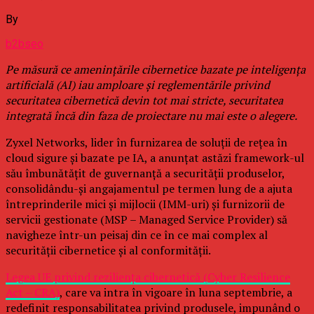
By
b2bseo
Pe măsură ce amenințările cibernetice bazate pe inteligența
artificială (AI) iau amploare și reglementările privind
securitatea cibernetică devin tot mai stricte, securitatea
integrată încă din faza de proiectare nu mai este o alegere.
Zyxel Networks, lider în furnizarea de soluții de rețea în
cloud sigure și bazate pe IA, a anunțat astăzi framework-ul
său îmbunătățit de guvernanță a securității produselor,
consolidându-și angajamentul pe termen lung de a ajuta
întreprinderile mici și mijlocii (IMM-uri) și furnizorii de
servicii gestionate (MSP – Managed Service Provider) să
navigheze într-un peisaj din ce în ce mai complex al
securității cibernetice și al conformității.
Legea UE privind reziliența cibernetică (Cyber Resilience
Act – CRA)
, care va intra în vigoare în luna septembrie, a
redefinit responsabilitatea privind produsele, impunând o