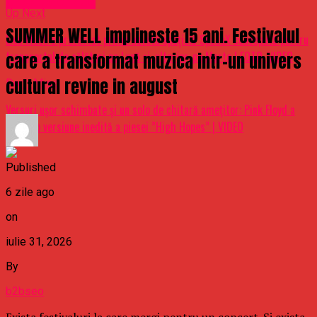
Uncategorized
Up Next
SUMMER WELL implineste 15 ani. Festivalul
Elon Musk a prezentat prima navetă spaţială SpaceX concepută pentru
transportul de călători pe Lună şi, ulterior, pe Marte | FOTO, VIDEO
care a transformat muzica intr-un univers
cultural revine in august
Don't Miss
Versuri uşor schimbate şi un solo de chitară ameţitor: Pink Floyd a
lansat o versiune inedită a piesei ”High Hopes” | VIDEO
Published
6 zile ago
on
iulie 31, 2026
By
b2bseo
Exista festivaluri la care mergi pentru un concert. Si exista