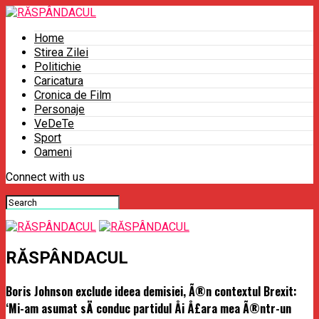
Home
Stirea Zilei
Politichie
Caricatura
Cronica de Film
Personaje
VeDeTe
Sport
Oameni
Connect with us
RĂSPÂNDACUL
Boris Johnson exclude ideea demisiei, Ã®n contextul Brexit:
‘Mi-am asumat sÄ conduc partidul Åi Å£ara mea Ã®ntr-un