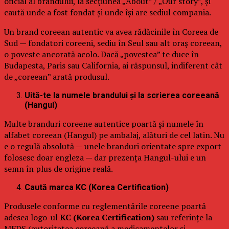
oficial al brandului, la secțiunea „About” / „Our story”, și
caută unde a fost fondat și unde își are sediul compania.
Un brand coreean autentic va avea rădăcinile în Coreea de
Sud — fondatori coreeni, sediu în Seul sau alt oraș coreean,
o poveste ancorată acolo. Dacă „povestea” te duce în
Budapesta, Paris sau California, ai răspunsul, indiferent cât
de „coreean” arată produsul.
Uită-te la numele brandului și la scrierea coreeană
(Hangul)
Multe branduri coreene autentice poartă și numele în
alfabet coreean (Hangul) pe ambalaj, alături de cel latin. Nu
e o regulă absolută — unele branduri orientate spre export
folosesc doar engleza — dar prezența Hangul-ului e un
semn în plus de origine reală.
Caută marca KC (Korea Certification)
Produsele conforme cu reglementările coreene poartă
adesea logo-ul
KC (Korea Certification)
sau referințe la
MFDS (autoritatea coreeană a medicamentelor și