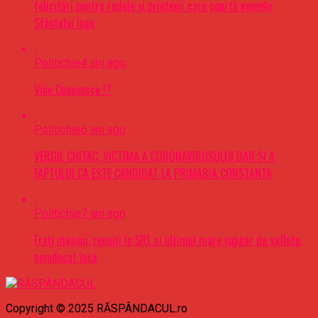
felicitări pentru rudele şi prietenii care poartă numele
Sfântului Ioan
Politichie
4 ani ago
Vine Ceaușescu !?
Politichie
6 ani ago
VERGIL CHITAC, VICTIMA A CORONAVIRUSULUI DAR SI A
FAPTULUI CA ESTE CANDIDAT LA PRIMARIA CONSTANTA
Politichie
7 ani ago
Frați masoni, reuniți în SRL si ultimul mare șpăgar de suflete,
nejudecat încă
Copyright © 2025 RĂSPÂNDACUL.ro