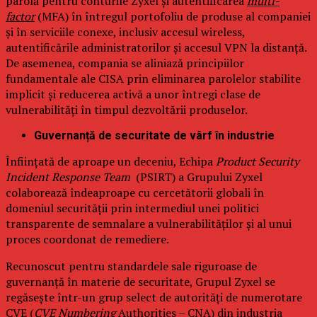
parolă pentru conturile Zyxel și autentificarea
multi-
factor
(MFA) în întregul portofoliu de produse al companiei
și în serviciile conexe, inclusiv accesul wireless,
autentificările administratorilor și accesul VPN la distanță.
De asemenea, compania se aliniază principiilor
fundamentale ale CISA prin eliminarea parolelor stabilite
implicit și reducerea activă a unor întregi clase de
vulnerabilități în timpul dezvoltării produselor.
Guvernanță de securitate de vârf în industrie
Înființată de aproape un deceniu, Echipa
Product Security
Incident Response Team
(PSIRT) a Grupului Zyxel
colaborează îndeaproape cu cercetătorii globali în
domeniul securității prin intermediul unei politici
transparente de semnalare a vulnerabilităților și al unui
proces coordonat de remediere.
Recunoscut pentru standardele sale riguroase de
guvernanță în materie de securitate, Grupul Zyxel se
regăsește într-un grup select de autorități de numerotare
CVE (
CVE Numbering
Authorities – CNA) din industria