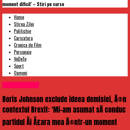
moment dificil’ – Stiri pe surse
Home
Stirea Zilei
Politichie
Caricatura
Cronica de Film
Personaje
VeDeTe
Sport
Oameni
Uncategorized
Boris Johnson exclude ideea demisiei, Ã®n
contextul Brexit: ‘Mi-am asumat sÄ conduc
partidul Åi Å£ara mea Ã®ntr-un moment