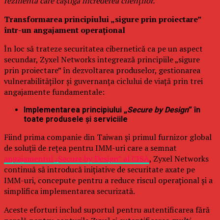
rezilientă care câștigă încrederea clienților.”
Transformarea principiului „sigure prin proiectare”
într-un angajament operațional
În loc să trateze securitatea cibernetică ca pe un aspect
secundar, Zyxel Networks integrează principiile „sigure
prin proiectare” în dezvoltarea produselor, gestionarea
vulnerabilităților și guvernanța ciclului de viață prin trei
angajamente fundamentale:
Implementarea principiului „
Secure by Design
” în
toate produsele și serviciile
Fiind prima companie din Taiwan și primul furnizor global
de soluții de rețea pentru IMM-uri care a semnat
angajamentul „Secure by Design” al CISA
, Zyxel Networks
continuă să introducă inițiative de securitate axate pe
IMM-uri, concepute pentru a reduce riscul operațional și a
simplifica implementarea securizată.
Aceste eforturi includ suportul pentru autentificarea fără