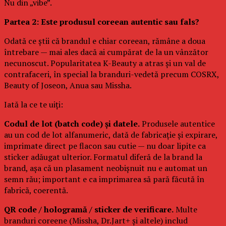
Nu din „vibe”.
Partea 2: Este produsul coreean autentic sau fals?
Odată ce știi că brandul e chiar coreean, rămâne a doua
întrebare — mai ales dacă ai cumpărat de la un vânzător
necunoscut. Popularitatea K-Beauty a atras și un val de
contrafaceri, în special la branduri-vedetă precum COSRX,
Beauty of Joseon, Anua sau Missha.
Iată la ce te uiți:
Codul de lot (batch code) și datele.
Produsele autentice
au un cod de lot alfanumeric, dată de fabricație și expirare,
imprimate direct pe flacon sau cutie — nu doar lipite ca
sticker adăugat ulterior. Formatul diferă de la brand la
brand, așa că un plasament neobișnuit nu e automat un
semn rău; important e ca imprimarea să pară făcută în
fabrică, coerentă.
QR code / hologramă / sticker de verificare.
Multe
branduri coreene (Missha, Dr.Jart+ și altele) includ