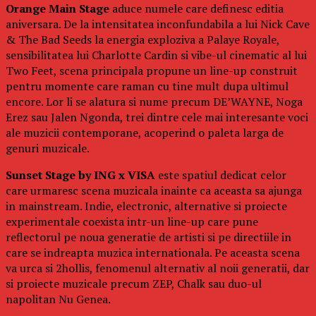
Orange Main Stage
aduce numele care definesc editia
aniversara. De la intensitatea inconfundabila a lui Nick Cave
& The Bad Seeds la energia exploziva a Palaye Royale,
sensibilitatea lui Charlotte Cardin si vibe-ul cinematic al lui
Two Feet, scena principala propune un line-up construit
pentru momente care raman cu tine mult dupa ultimul
encore. Lor li se alatura si nume precum DE’WAYNE, Noga
Erez sau Jalen Ngonda, trei dintre cele mai interesante voci
ale muzicii contemporane, acoperind o paleta larga de
genuri muzicale.
Sunset Stage by ING x VISA
este spatiul dedicat celor
care urmaresc scena muzicala inainte ca aceasta sa ajunga
in mainstream. Indie, electronic, alternative si proiecte
experimentale coexista intr-un line-up care pune
reflectorul pe noua generatie de artisti si pe directiile in
care se indreapta muzica internationala. Pe aceasta scena
va urca si 2hollis, fenomenul alternativ al noii generatii, dar
si proiecte muzicale precum ZEP, Chalk sau duo-ul
napolitan Nu Genea.