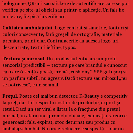
holograme, QR-uri sau stickere de autentificare care se pot
verifica pe site-ul oficial sau printr-o aplicație. Un fals fie
nu le are, fie pică la verificare.
Calitatea ambalajului.
Logo centrat și simetric, fonturi și
culori consecvente, fără greșeli de ortografie, materiale
premium, print clar. Contrafacerile au adesea logo-uri
descentrate, texturi ieftine, typos.
Textura și mirosul.
Un produs autentic are un profil
senzorial predictibil — textura pe care brandul e cunoscut
că o are (esență apoasă, cremă „cushiony”, SPF gel ușor) și
un parfum subtil, nu agresiv. Dacă textura sau mirosul „nu
se potrivesc”, e un semnal.
Prețul.
Poate cel mai bun detector. K-Beauty e competitiv
la preț, dar tot respectă costuri de producție, export și
retail. Dacă un ser viral e listat la o fracțiune din prețul
normal, în afara unei promoții oficiale, explicația rareori e
generoasă: fals, expirat, stoc deturnat sau produs cu
ambalaj schimbat. Nu orice reducere e suspectă — dar un