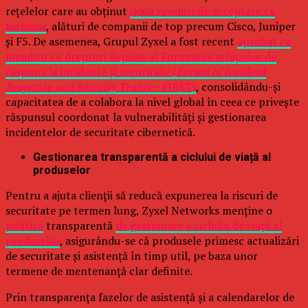
rețelelor care au obținut
două niveluri de acceptare ca
furnizor
, alături de companii de top precum Cisco, Juniper
și F5. De asemenea, Grupul Zyxel a fost recent
aprobat ca
membru cu drepturi depline al Forumului echipelor de
răspuns la incidente și securitate (
Forum of Incident
Response and Security Teams –
FIRST)
, consolidându-și
capacitatea de a colabora la nivel global în ceea ce privește
răspunsul coordonat la vulnerabilități și gestionarea
incidentelor de securitate cibernetică.
Gestionarea transparentă a ciclului de viață al
produselor
Pentru a ajuta clienții să reducă expunerea la riscuri de
securitate pe termen lung, Zyxel Networks menține o
politică
transparentă
de gestionare a ciclului de viață al
produselor
, asigurându-se că produsele primesc actualizări
de securitate și asistență în timp util, pe baza unor
termene de mentenanță clar definite.
Prin transparența fazelor de asistență și a calendarelor de