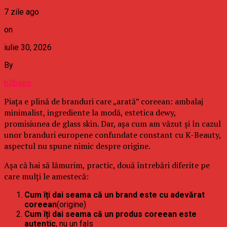
7 zile ago
on
iulie 30, 2026
By
b2bseo
Piața e plină de branduri care „arată” coreean: ambalaj
minimalist, ingrediente la modă, estetica dewy,
promisiunea de glass skin. Dar, așa cum am văzut și în cazul
unor branduri europene confundate constant cu K-Beauty,
aspectul nu spune nimic despre origine.
Așa că hai să lămurim, practic, două întrebări diferite pe
care mulți le amestecă:
Cum îți dai seama că un brand este cu adevărat
coreean
(origine)
Cum îți dai seama că un produs coreean este
autentic
, nu un fals