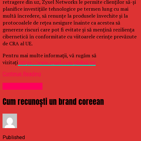
retragere din uz, Zyxel Networks le permite clienților să-și
planifice investițiile tehnologice pe termen lung cu mai
multă încredere, să renunțe la produsele învechite și la
protocoalele de rețea nesigure înainte ca acestea să
genereze riscuri care pot fi evitate și să mențină reziliența
cibernetică în conformitate cu viitoarele cerințe prevăzute
de CRA al UE.
Pentru mai multe informații, vă rugăm să
vizitați
https://www.zyxel.com/global/en
Continue Reading
Uncategorized
Cum recunoști un brand coreean
Published