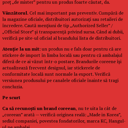
preț „de mister” pentru un produs foarte căutat, da.
Vânzătorul.
Cel mai important pas preventiv. Cumpără de
la magazine oficiale, distribuitori autorizați sau retaileri de
încredere. Caută mențiuni de tip „Authorized Seller” /
„Official Store” și transparență privind sursa. Când ai dubii,
verifică pe site-ul oficial al brandului lista de distribuitori.
Atenție la un mit:
un produs nu e fals doar pentru că are
stickere de import în limba locală sau pentru că ambalajul
diferă de ce ai văzut într-o postare. Brandurile coreene își
actualizează frecvent designul, iar stickerele de
conformitate locală sunt normale la export. Verifică
versiunea produsului pe canalele oficiale înainte să tragi
concluzia.
Pe scurt
Ca să recunoști un brand coreean
, nu te uita la cât de
„coreean” arată — verifică originea reală: „Made in Korea”,
sediul companiei, povestea fondatorilor, marca KC, Hangul-
ul pe ambalaj.