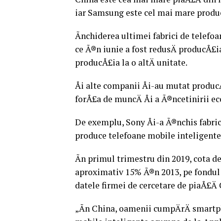
iar Samsung este cel mai mare produc
Ãnchiderea ultimei fabrici de telef
ce Ã®n iunie a fost redusÄ producÅ£ia
producÅ£ia la o altÄ unitate.
Åi alte companii Åi-au mutat produc
forÅ£a de muncÄ Åi a Ã®ncetinirii e
De exemplu, Sony Åi-a Ã®nchis fabri
produce telefoane mobile inteligente
Ãn primul trimestru din 2019, cota d
aproximativ 15% Ã®n 2013, pe fondul c
datele firmei de cercetare de piaÅ£Ä
„Ãn China, oamenii cumpÄrÄ smartph