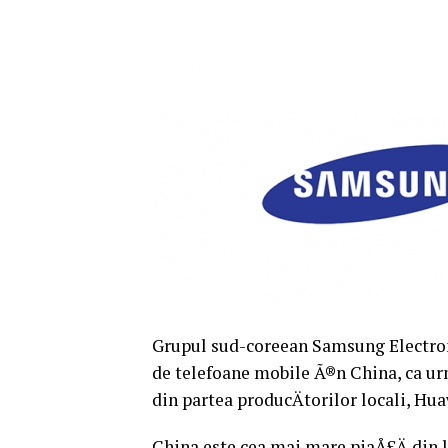
Grupul sud-coreean Samsung Electron
de telefoane mobile Ã®n China, ca urm
din partea producÄtorilor locali, Hu
China este cea mai mare piaÅ£Ä din 