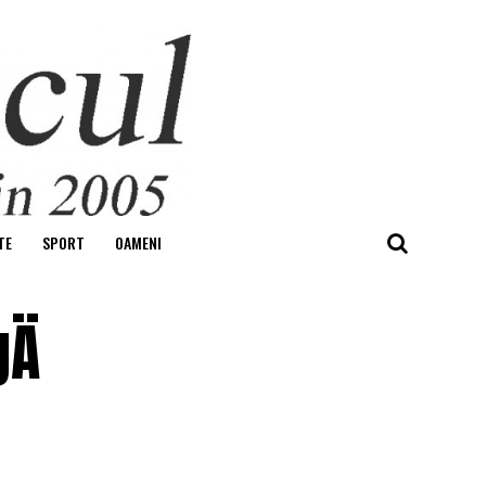
TE
SPORT
OAMENI
Ä