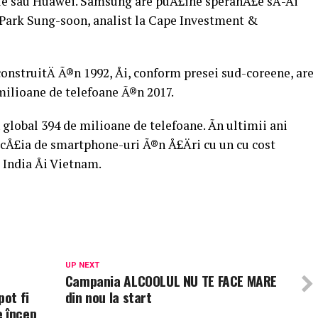
le sau Huawei. Samsung are puÅ£ine speranÅ£e sÄ-Åi
t Park Sung-soon, analist la Cape Investment &
nstruitÄ Ã®n 1992, Åi, conform presei sud-coreene, are
 milioane de telefoane Ã®n 2017.
global 394 de milioane de telefoane. Ãn ultimii ani
ucÅ£ia de smartphone-uri Ã®n Å£Äri cu un cu cost
 India Åi Vietnam.
UP NEXT
Campania ALCOOLUL NU TE FACE MARE
pot fi
din nou la start
e încep