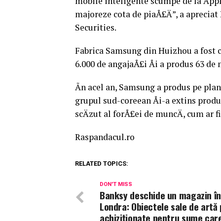
mobile inteligente scumpe de la App
majoreze cota de piaÅ£Ä”, a aprecia
Securities.
Fabrica Samsung din Huizhou a fost co
6.000 de angajaÅ£i Åi a produs 63 de
Ãn acel an, Samsung a produs pe plan 
grupul sud-coreean Åi-a extins prod
scÄzut al forÅ£ei de muncÄ, cum ar fi
Raspandacul.ro
RELATED TOPICS:
DON'T MISS
Banksy deschide un magazin în
Londra: Obiectele sale de artă 
achiziţionate pentru sume car