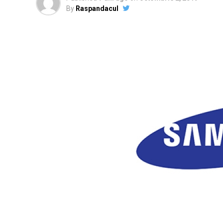
By
Raspandacul