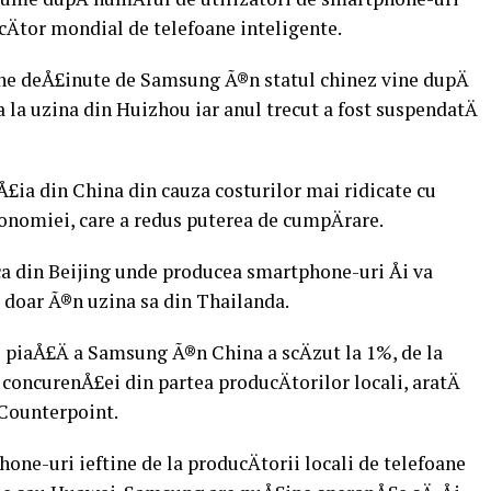
Ätor mondial de telefoane inteligente.
oane deÅ£inute de Samsung Ã®n statul chinez vine dupÄ
 la uzina din Huizhou iar anul trecut a fost suspendatÄ
Å£ia din China din cauza costurilor mai ridicate cu
conomiei, care a redus puterea de cumpÄrare.
ca din Beijing unde producea smartphone-uri Åi va
 doar Ã®n uzina sa din Thailanda.
e piaÅ£Ä a Samsung Ã®n China a scÄzut la 1%, de la
oncurenÅ£ei din partea producÄtorilor locali, aratÄ
 Counterpoint.
one-uri ieftine de la producÄtorii locali de telefoane