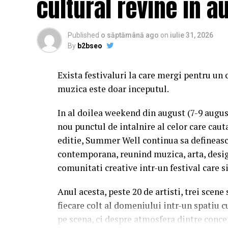
cultural revine in a
Published
o săptămână ago
on
iulie 31, 2026
By
b2bseo
Exista festivaluri la care mergi pentru un 
muzica este doar inceputul.
In al doilea weekend din august (7-9 augu
nou punctul de intalnire al celor care caut
editie, Summer Well continua sa defineasc
contemporana, reunind muzica, arta, desig
comunitati creative intr-un festival care s
Anul acesta, peste 20 de artisti, trei scene
fiecare colt al domeniului intr-un spatiu c
pe scena, ci despre atmosfera dintre conce