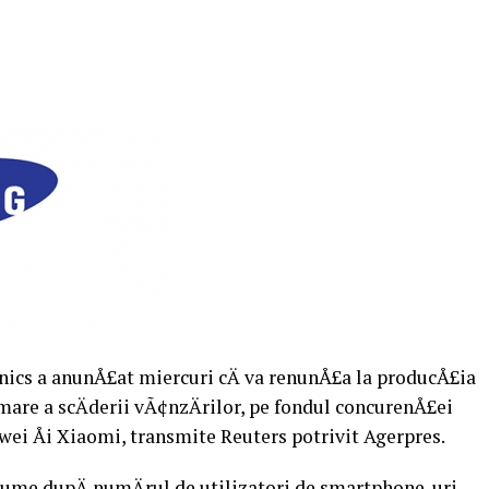
ics a anunÅ£at miercuri cÄ va renunÅ£a la producÅ£ia
are a scÄderii vÃ¢nzÄrilor, pe fondul concurenÅ£ei
awei Åi Xiaomi, transmite Reuters potrivit Agerpres.
lume dupÄ numÄrul de utilizatori de smartphone-uri