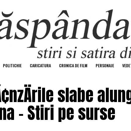
POLITICHIE
CARICATURA
CRONICA DE FILM
PERSONAJE
VEDE
Ã¢nzÄrile slabe alung
a – Stiri pe surse