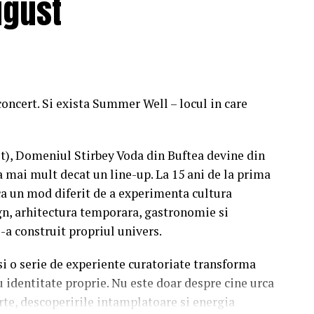
ugust
concert. Si exista Summer Well – locul in care
st), Domeniul Stirbey Voda din Buftea devine din
a mai mult decat un line-up. La 15 ani de la prima
a un mod diferit de a experimenta cultura
n, arhitectura temporara, gastronomie si
i-a construit propriul univers.
 si o serie de experiente curatoriate transforma
u identitate proprie. Nu este doar despre cine urca
rte, descoperirile intamplatoare si energia