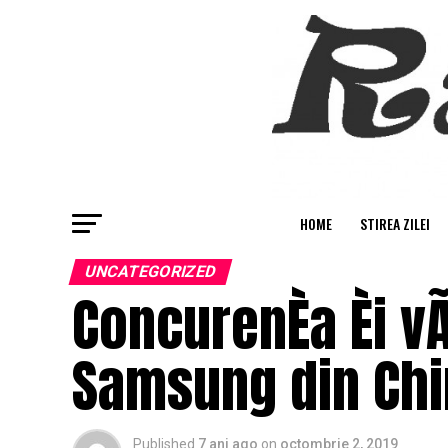
HOME
STIREA ZILEI
UNCATEGORIZED
ConcurenÈa Èi v
Samsung din Chin
Published
7 ani ago
on
octombrie 2, 2019