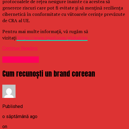
protocoalele de rețea nesigure înainte ca acestea să
genereze riscuri care pot fi evitate și să mențină reziliența
cibernetică în conformitate cu viitoarele cerințe prevăzute
de CRA al UE.
Pentru mai multe informații, vă rugăm să
vizitați
https://www.zyxel.com/global/en
Continue Reading
Uncategorized
Cum recunoști un brand coreean
Published
o săptămână ago
on