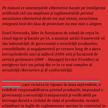
Pe măsură ce amenințările cibernetice bazate pe inteligența
artificială (AI) iau amploare și reglementările privind
securitatea cibernetică devin tot mai stricte, securitatea
integrată încă din faza de proiectare nu mai este o alegere.
Zyxel Networks, lider în furnizarea de soluții de rețea în
cloud sigure și bazate pe IA, a anunțat astăzi framework-ul
său îmbunătățit de guvernanță a securității produselor,
consolidându-și angajamentul pe termen lung de a ajuta
întreprinderile mici și mijlocii (IMM-uri) și furnizorii de
servicii gestionate (MSP – Managed Service Provider) să
navigheze într-un peisaj din ce în ce mai complex al
securității cibernetice și al conformității.
Legea UE privind reziliența cibernetică (Cyber Resilience
Act – CRA)
, care va intra în vigoare în luna septembrie, a
redefinit responsabilitatea privind produsele, impunând o
guvernanță a securității transparentă și verificabilă pe
întreaga durată a ciclului de viață al produsului. Această
schimbare în legile de reglementare survine în contextul în