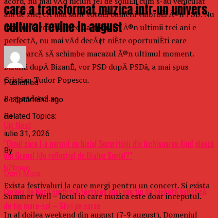
acord, nu mai vÄd niciun fel de soluÈii cum s-au vehiculat
care a transformat muzica intr-un univers
ani de zile, cÄ mai sunt totuÈi oameni valoroÈi Ã®n PSD. Nu
cultural revine in august
mai sunt, contraselecÈia operatÄ Ã®n ultimii trei ani e
perfectÄ, nu mai vÄd decÃ¢t niÈte oportuniÈti care
Ã®ncearcÄ sÄ schimbe macazul Ã®n ultimul moment.
BizanÈ dupÄ BizanÈ, vor PSD dupÄ PSDâ, a mai spus
Cristian Tudor Popescu.
Published
Raspandacul.ro
o săptămână ago
Related Topics:
on
Up Next
iulie 31, 2026
“Omul care l-a permit pe biciul Securității din închisoarea Aiud pleacă
By
din Grupul (de reflecție) de Dialog Social?”
b2bseo
Don't Miss
Exista festivaluri la care mergi pentru un concert. Si exista
Coreea de Nord confirmÄ testarea unui nou tip de rachetÄ balisticÄ
Summer Well – locul in care muzica este doar inceputul.
de tip mare-sol – Stiri pe surse
In al doilea weekend din august (7-9 august), Domeniul