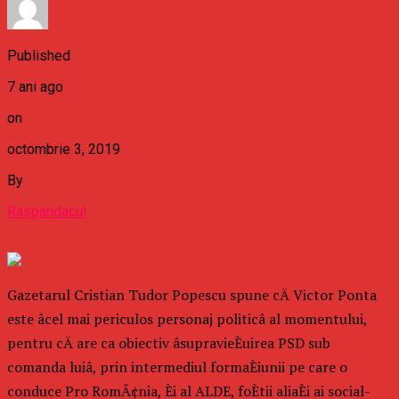
Published
7 ani ago
on
octombrie 3, 2019
By
Raspandacul
Gazetarul Cristian Tudor Popescu spune cÄ Victor Ponta
este âcel mai periculos personaj politicâ al momentului,
pentru cÄ are ca obiectiv âsupravieÈuirea PSD sub
comanda luiâ, prin intermediul formaÈiunii pe care o
conduce Pro RomÃ¢nia, Èi al ALDE, foÈtii aliaÈi ai social-