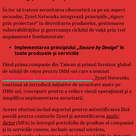
În loc să trateze securitatea cibernetică ca pe un aspect
secundar, Zyxel Networks integrează principiile „sigure
prin proiectare” în dezvoltarea produselor, gestionarea
vulnerabilităților și guvernanța ciclului de viață prin trei
angajamente fundamentale:
Implementarea principiului „
Secure by Design
” în
toate produsele și serviciile
Fiind prima companie din Taiwan și primul furnizor global
de soluții de rețea pentru IMM-uri care a semnat
angajamentul „Secure by Design” al CISA
, Zyxel Networks
continuă să introducă inițiative de securitate axate pe
IMM-uri, concepute pentru a reduce riscul operațional și a
simplifica implementarea securizată.
Aceste eforturi includ suportul pentru autentificarea fără
parolă pentru conturile Zyxel și autentificarea
multi-
factor
(MFA) în întregul portofoliu de produse al companiei
și în serviciile conexe, inclusiv accesul wireless,