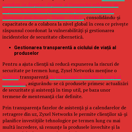
membru cu drepturi depline al Forumului echipelor de
răspuns la incidente și securitate (
Forum of Incident
Response and Security Teams –
FIRST)
, consolidându-și
capacitatea de a colabora la nivel global în ceea ce privește
răspunsul coordonat la vulnerabilități și gestionarea
incidentelor de securitate cibernetică.
Gestionarea transparentă a ciclului de viață al
produselor
Pentru a ajuta clienții să reducă expunerea la riscuri de
securitate pe termen lung, Zyxel Networks menține o
politică
transparentă
de gestionare a ciclului de viață al
produselor
, asigurându-se că produsele primesc actualizări
de securitate și asistență în timp util, pe baza unor
termene de mentenanță clar definite.
Prin transparența fazelor de asistență și a calendarelor de
retragere din uz, Zyxel Networks le permite clienților să-și
planifice investițiile tehnologice pe termen lung cu mai
multă încredere, să renunțe la produsele învechite și la