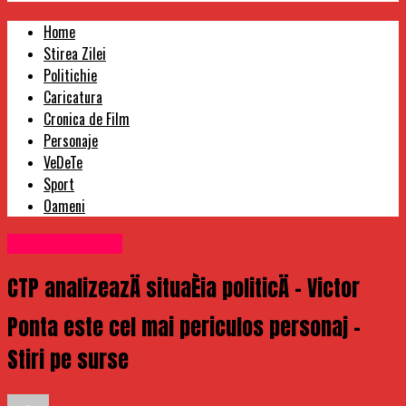
Home
Stirea Zilei
Politichie
Caricatura
Cronica de Film
Personaje
VeDeTe
Sport
Oameni
Uncategorized
CTP analizeazÄ situaÈia politicÄ – Victor
Ponta este cel mai periculos personaj –
Stiri pe surse