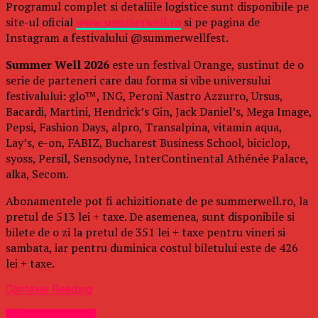
Programul complet si detaliile logistice sunt disponibile pe
site-ul oficial
www.summerwell.ro
si pe pagina de
Instagram a festivalului @summerwellfest.
Summer Well 2026
este un festival Orange, sustinut de o
serie de parteneri care dau forma si vibe universului
festivalului: glo™, ING, Peroni Nastro Azzurro, Ursus,
Bacardi, Martini, Hendrick’s Gin, Jack Daniel’s, Mega Image,
Pepsi, Fashion Days, alpro, Transalpina, vitamin aqua,
Lay’s, e-on, FABIZ, Bucharest Business School, biciclop,
syoss, Persil, Sensodyne, InterContinental Athénée Palace,
alka, Secom.
Abonamentele pot fi achizitionate de pe summerwell.ro, la
pretul de 513 lei + taxe. De asemenea, sunt disponibile si
bilete de o zi la pretul de 351 lei + taxe pentru vineri si
sambata, iar pentru duminica costul biletului este de 426
lei + taxe.
Continue Reading
Uncategorized