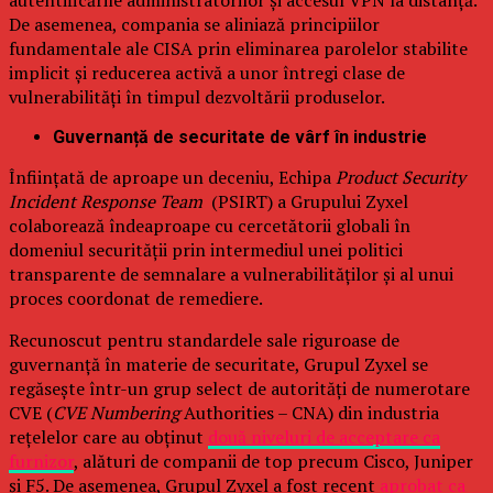
autentificările administratorilor și accesul VPN la distanță.
De asemenea, compania se aliniază principiilor
fundamentale ale CISA prin eliminarea parolelor stabilite
implicit și reducerea activă a unor întregi clase de
vulnerabilități în timpul dezvoltării produselor.
Guvernanță de securitate de vârf în industrie
Înființată de aproape un deceniu, Echipa
Product Security
Incident Response Team
(PSIRT) a Grupului Zyxel
colaborează îndeaproape cu cercetătorii globali în
domeniul securității prin intermediul unei politici
transparente de semnalare a vulnerabilităților și al unui
proces coordonat de remediere.
Recunoscut pentru standardele sale riguroase de
guvernanță în materie de securitate, Grupul Zyxel se
regăsește într-un grup select de autorități de numerotare
CVE (
CVE Numbering
Authorities – CNA) din industria
rețelelor care au obținut
două niveluri de acceptare ca
furnizor
, alături de companii de top precum Cisco, Juniper
și F5. De asemenea, Grupul Zyxel a fost recent
aprobat ca