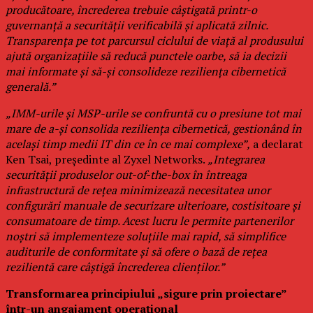
producătoare, încrederea trebuie câștigată printr-o
guvernanță a securității verificabilă și aplicată zilnic.
Transparența pe tot parcursul ciclului de viață al produsului
ajută organizațiile să reducă punctele oarbe, să ia decizii
mai informate și să-și consolideze reziliența cibernetică
generală.”
„IMM-urile și MSP-urile se confruntă cu o presiune tot mai
mare de a-și consolida reziliența cibernetică, gestionând în
același timp medii IT din ce în ce mai complexe”,
a declarat
Ken Tsai, președinte al Zyxel Networks.
„Integrarea
securității produselor out-of-the-box în întreaga
infrastructură de rețea minimizează necesitatea unor
configurări manuale de securizare ulterioare, costisitoare și
consumatoare de timp. Acest lucru le permite partenerilor
noștri să implementeze soluțiile mai rapid, să simplifice
auditurile de conformitate și să ofere o bază de rețea
rezilientă care câștigă încrederea clienților.”
Transformarea principiului „sigure prin proiectare”
într-un angajament operațional