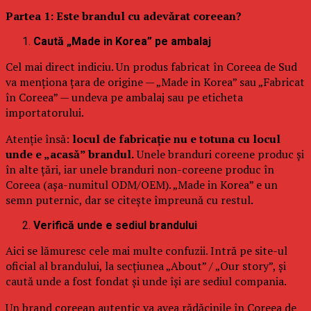
Partea 1: Este brandul cu adevărat coreean?
Caută „Made in Korea” pe ambalaj
Cel mai direct indiciu. Un produs fabricat în Coreea de Sud
va menționa țara de origine — „Made in Korea” sau „Fabricat
în Coreea” — undeva pe ambalaj sau pe eticheta
importatorului.
Atenție însă:
locul de fabricație nu e totuna cu locul
unde e „acasă” brandul.
Unele branduri coreene produc și
în alte țări, iar unele branduri non-coreene produc în
Coreea (așa-numitul ODM/OEM). „Made in Korea” e un
semn puternic, dar se citește împreună cu restul.
Verifică unde e sediul brandului
Aici se lămuresc cele mai multe confuzii. Intră pe site-ul
oficial al brandului, la secțiunea „About” / „Our story”, și
caută unde a fost fondat și unde își are sediul compania.
Un brand coreean autentic va avea rădăcinile în Coreea de