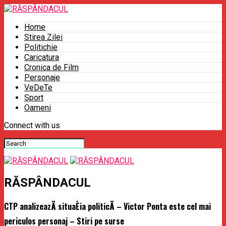
Home
Stirea Zilei
Politichie
Caricatura
Cronica de Film
Personaje
VeDeTe
Sport
Oameni
Connect with us
RĂSPÂNDACUL
CTP analizeazÄ situaÈia politicÄ – Victor Ponta este cel mai
periculos personaj – Stiri pe surse