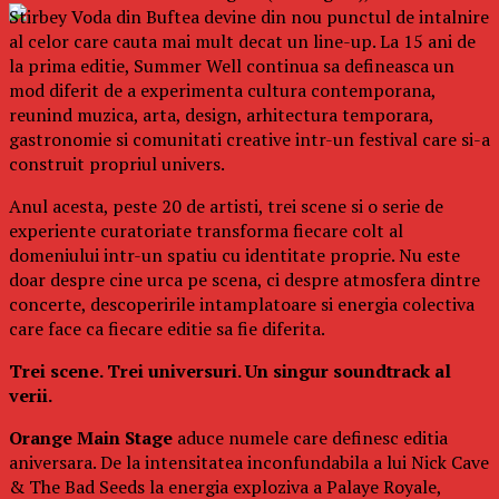
Stirbey Voda din Buftea devine din nou punctul de intalnire
al celor care cauta mai mult decat un line-up. La 15 ani de
la prima editie, Summer Well continua sa defineasca un
mod diferit de a experimenta cultura contemporana,
reunind muzica, arta, design, arhitectura temporara,
gastronomie si comunitati creative intr-un festival care si-a
construit propriul univers.
Anul acesta, peste 20 de artisti, trei scene si o serie de
experiente curatoriate transforma fiecare colt al
domeniului intr-un spatiu cu identitate proprie. Nu este
doar despre cine urca pe scena, ci despre atmosfera dintre
concerte, descoperirile intamplatoare si energia colectiva
care face ca fiecare editie sa fie diferita.
Trei scene. Trei universuri. Un singur soundtrack al
verii.
Orange Main Stage
aduce numele care definesc editia
aniversara. De la intensitatea inconfundabila a lui Nick Cave
& The Bad Seeds la energia exploziva a Palaye Royale,