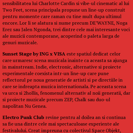
sensibilitatea lui Charlotte Cardin si vibe-ul cinematic al lui
Two Feet, scena principala propune un line-up construit
pentru momente care raman cu tine mult dupa ultimul
encore. Lor li se alatura si nume precum DE’WAYNE, Noga
Erez sau Jalen Ngonda, trei dintre cele mai interesante voci
ale muzicii contemporane, acoperind o paleta larga de
genuri muzicale.
Sunset Stage by ING x VISA
este spatiul dedicat celor
care urmaresc scena muzicala inainte ca aceasta sa ajunga
in mainstream. Indie, electronic, alternative si proiecte
experimentale coexista intr-un line-up care pune
reflectorul pe noua generatie de artisti si pe directiile in
care se indreapta muzica internationala. Pe aceasta scena
va urca si 2hollis, fenomenul alternativ al noii generatii, dar
si proiecte muzicale precum ZEP, Chalk sau duo-ul
napolitan Nu Genea.
Electro Punk Club
revine pentru al doilea an si continua
sa fie una dintre cele mai spectaculoase experiente ale
festivalului. Creat impreuna cu colectivul Space Objekt,