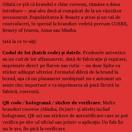
Odată ce știi că brandul e chiar coreean, rămâne a doua
întrebare — mai ales dacă ai cumpărat de la un vânzător
necunoscut. Popularitatea K-Beauty a atras și un val de
contrafaceri, în special la branduri-vedetă precum COSRX,
Beauty of Joseon, Anua sau Missha.
Iată la ce te uiți:
Codul de lot (batch code) și datele.
Produsele autentice
au un cod de lot alfanumeric, dată de fabricație și expirare,
imprimate direct pe flacon sau cutie — nu doar lipite ca
sticker adăugat ulterior. Formatul diferă de la brand la
brand, așa că un plasament neobișnuit nu e automat un
semn rău; important e ca imprimarea să pară făcută în
fabrică, coerentă.
QR code / hologramă / sticker de verificare.
Multe
branduri coreene (Missha, Dr.Jart+ și altele) includ
holograme, QR-uri sau stickere de autentificare care se pot
verifica pe site-ul oficial sau printr-o aplicație. Un fals fie
nu le are, fie pică la verificare.