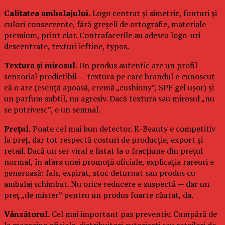
Calitatea ambalajului.
Logo centrat și simetric, fonturi și
culori consecvente, fără greșeli de ortografie, materiale
premium, print clar. Contrafacerile au adesea logo-uri
descentrate, texturi ieftine, typos.
Textura și mirosul.
Un produs autentic are un profil
senzorial predictibil — textura pe care brandul e cunoscut
că o are (esență apoasă, cremă „cushiony”, SPF gel ușor) și
un parfum subtil, nu agresiv. Dacă textura sau mirosul „nu
se potrivesc”, e un semnal.
Prețul.
Poate cel mai bun detector. K-Beauty e competitiv
la preț, dar tot respectă costuri de producție, export și
retail. Dacă un ser viral e listat la o fracțiune din prețul
normal, în afara unei promoții oficiale, explicația rareori e
generoasă: fals, expirat, stoc deturnat sau produs cu
ambalaj schimbat. Nu orice reducere e suspectă — dar un
preț „de mister” pentru un produs foarte căutat, da.
Vânzătorul.
Cel mai important pas preventiv. Cumpără de
la magazine oficiale, distribuitori autorizați sau retaileri de