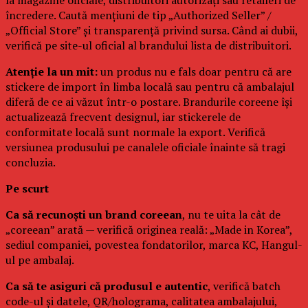
încredere. Caută mențiuni de tip „Authorized Seller” /
„Official Store” și transparență privind sursa. Când ai dubii,
verifică pe site-ul oficial al brandului lista de distribuitori.
Atenție la un mit:
un produs nu e fals doar pentru că are
stickere de import în limba locală sau pentru că ambalajul
diferă de ce ai văzut într-o postare. Brandurile coreene își
actualizează frecvent designul, iar stickerele de
conformitate locală sunt normale la export. Verifică
versiunea produsului pe canalele oficiale înainte să tragi
concluzia.
Pe scurt
Ca să recunoști un brand coreean
, nu te uita la cât de
„coreean” arată — verifică originea reală: „Made in Korea”,
sediul companiei, povestea fondatorilor, marca KC, Hangul-
ul pe ambalaj.
Ca să te asiguri că produsul e autentic
, verifică batch
code-ul și datele, QR/holograma, calitatea ambalajului,