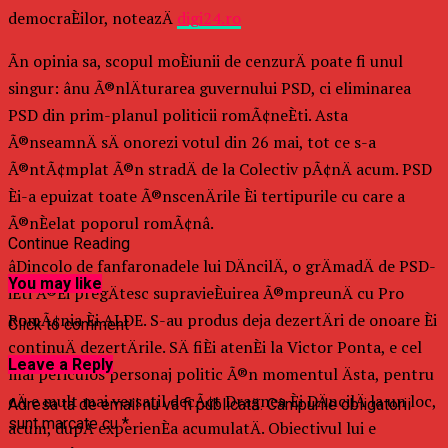
democraÈilor, noteazÄ
digi24.ro
Ãn opinia sa, scopul moÈiunii de cenzurÄ poate fi unul
singur: ânu Ã®nlÄturarea guvernului PSD, ci eliminarea
PSD din prim-planul politicii romÃ¢neÈti. Asta
Ã®nseamnÄ sÄ onorezi votul din 26 mai, tot ce s-a
Ã®ntÃ¢mplat Ã®n stradÄ de la Colectiv pÃ¢nÄ acum. PSD
Èi-a epuizat toate Ã®nscenÄrile Èi tertipurile cu care a
Ã®nÈelat poporul romÃ¢nâ.
Continue Reading
âDincolo de fanfaronadele lui DÄncilÄ, o grÄmadÄ de PSD-
You may like
iÈti Ã®Èi pregÄtesc supravieÈuirea Ã®mpreunÄ cu Pro
RomÃ¢nia Èi ALDE. S-au produs deja dezertÄri de onoare Èi
Click to comment
continuÄ dezertÄrile. SÄ fiÈi atenÈi la Victor Ponta, e cel
Leave a Reply
mai periculos personaj politic Ã®n momentul Ästa, pentru
cÄ e mult mai versatil decÃ¢t Dragnea Èi DÄncilÄ la un loc,
Adresa ta de email nu va fi publicată.
Câmpurile obligatorii
sunt marcate cu
*
acum, dupÄ experienÈa acumulatÄ. Obiectivul lui e