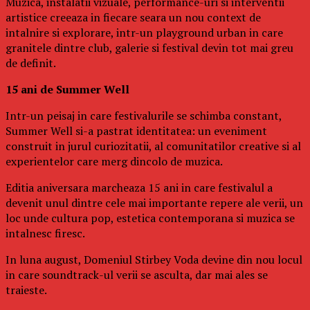
Muzica, instalatii vizuale, performance-uri si interventii
artistice creeaza in fiecare seara un nou context de
intalnire si explorare, intr-un playground urban in care
granitele dintre club, galerie si festival devin tot mai greu
de definit.
15 ani de Summer Well
Intr-un peisaj in care festivalurile se schimba constant,
Summer Well si-a pastrat identitatea: un eveniment
construit in jurul curiozitatii, al comunitatilor creative si al
experientelor care merg dincolo de muzica.
Editia aniversara marcheaza 15 ani in care festivalul a
devenit unul dintre cele mai importante repere ale verii, un
loc unde cultura pop, estetica contemporana si muzica se
intalnesc firesc.
In luna august, Domeniul Stirbey Voda devine din nou locul
in care soundtrack-ul verii se asculta, dar mai ales se
traieste.