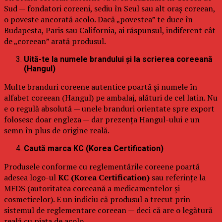
Sud — fondatori coreeni, sediu în Seul sau alt oraș coreean,
o poveste ancorată acolo. Dacă „povestea” te duce în
Budapesta, Paris sau California, ai răspunsul, indiferent cât
de „coreean” arată produsul.
Uită-te la numele brandului și la scrierea coreeană
(Hangul)
Multe branduri coreene autentice poartă și numele în
alfabet coreean (Hangul) pe ambalaj, alături de cel latin. Nu
e o regulă absolută — unele branduri orientate spre export
folosesc doar engleza — dar prezența Hangul-ului e un
semn în plus de origine reală.
Caută marca KC (Korea Certification)
Produsele conforme cu reglementările coreene poartă
adesea logo-ul
KC (Korea Certification)
sau referințe la
MFDS (autoritatea coreeană a medicamentelor și
cosmeticelor). E un indiciu că produsul a trecut prin
sistemul de reglementare coreean — deci că are o legătură
reală cu piața de acolo.