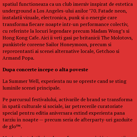
spatiul functioneaza ca un club imersiv inspirat de estetica
underground a Los Angeles-ului anilor ’70. Fatade neon,
instalatii vizuale, electronica, punk si o energie care
transforma fiecare noapte intr-un performance colectiv,
cu referinte la locuri legendare precum Madam Wong’s si
Hong Kong Cafe. Aici ii veti gasi pe britanicii The Molotovs,
punkistele coreene Sailor Honeymoon, precum si
reprezentanti ai scenei alternative locale, Getchoo si
Armand Popa.
Dupa concerte incepe o alta poveste
La Summer Well, experienta nu se opreste cand se sting
luminile scenei principale.
Pe parcursul festivalului, activarile de brand se transforma
in spatii culturale si sociale, iar petrecerile curatoriate
special pentru editia aniversara extind experienta pana
tarziu in noapte — precum seria de afterparty-uri gazduite
de glo™.