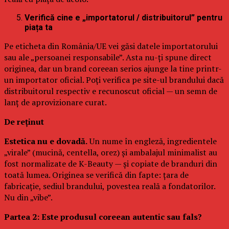
Verifică cine e „importatorul / distribuitorul” pentru
piața ta
Pe eticheta din România/UE vei găsi datele importatorului
sau ale „persoanei responsabile”. Asta nu-ți spune direct
originea, dar un brand coreean serios ajunge la tine printr-
un importator oficial. Poți verifica pe site-ul brandului dacă
distribuitorul respectiv e recunoscut oficial — un semn de
lanț de aprovizionare curat.
De reținut
Estetica nu e dovadă.
Un nume în engleză, ingredientele
„virale” (mucină, centella, orez) și ambalajul minimalist au
fost normalizate de K-Beauty — și copiate de branduri din
toată lumea. Originea se verifică din fapte: țara de
fabricație, sediul brandului, povestea reală a fondatorilor.
Nu din „vibe”.
Partea 2: Este produsul coreean autentic sau fals?