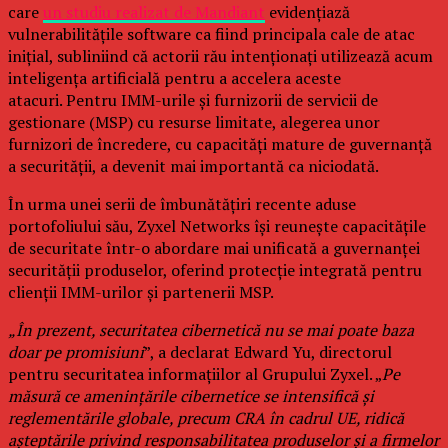
care
un studiu realizat de Mandiant
evidențiază
vulnerabilitățile software ca fiind principala cale de atac
inițial, subliniind că actorii rău intenționați utilizează acum
inteligența artificială pentru a accelera aceste
atacuri. Pentru IMM-urile și furnizorii de servicii de
gestionare (MSP) cu resurse limitate, alegerea unor
furnizori de încredere, cu capacități mature de guvernanță
a securității, a devenit mai importantă ca niciodată.
În urma unei serii de îmbunătățiri recente aduse
portofoliului său, Zyxel Networks își reunește capacitățile
de securitate într-o abordare mai unificată a guvernanței
securității produselor, oferind protecție integrată pentru
clienții IMM-urilor și partenerii MSP.
„În prezent, securitatea cibernetică nu se mai poate baza
doar pe promisiuni
”, a declarat Edward Yu, directorul
pentru securitatea informațiilor al Grupului Zyxel. „
Pe
măsură ce amenințările cibernetice se intensifică și
reglementările globale, precum CRA în cadrul UE, ridică
așteptările privind responsabilitatea produselor și a firmelor