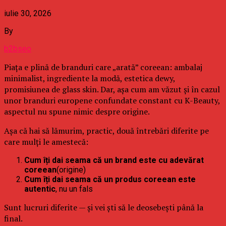
iulie 30, 2026
By
b2bseo
Piața e plină de branduri care „arată” coreean: ambalaj
minimalist, ingrediente la modă, estetica dewy,
promisiunea de glass skin. Dar, așa cum am văzut și în cazul
unor branduri europene confundate constant cu K-Beauty,
aspectul nu spune nimic despre origine.
Așa că hai să lămurim, practic, două întrebări diferite pe
care mulți le amestecă:
Cum îți dai seama că un brand este cu adevărat
coreean
(origine)
Cum îți dai seama că un produs coreean este
autentic
, nu un fals
Sunt lucruri diferite — și vei ști să le deosebești până la
final.