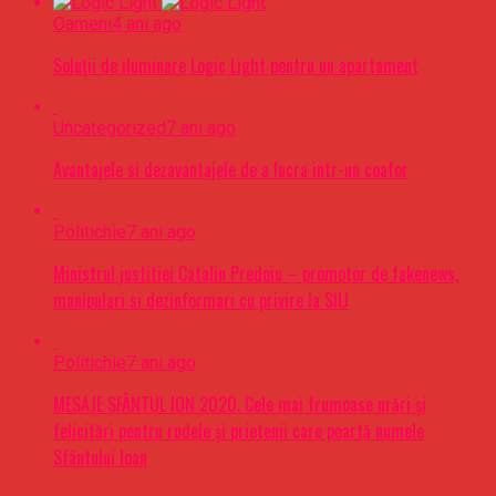
Oameni
4 ani ago
Soluții de iluminare Logic Light pentru un apartament
Uncategorized
7 ani ago
Avantajele si dezavantajele de a lucra intr-un coafor
Politichie
7 ani ago
Ministrul justitiei Catalin Predoiu – promotor de fakenews,
manipulari si dezinformari cu privire la SIIJ
Politichie
7 ani ago
MESAJE SFÂNTUL ION 2020. Cele mai frumoase urări şi
felicitări pentru rudele şi prietenii care poartă numele
Sfântului Ioan