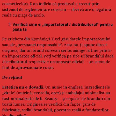
cosmeticelor). E un indiciu că produsul a trecut prin
sistemul de reglementare coreean — deci că are o legătură
reală cu piața de acolo.
Verifică cine e „importatorul / distribuitorul” pentru
piața ta
Pe eticheta din România/UE vei găsi datele importatorului
sau ale „persoanei responsabile”. Asta nu-ți spune direct
originea, dar un brand coreean serios ajunge la tine printr-
un importator oficial. Poți verifica pe site-ul brandului dacă
distribuitorul respectiv e recunoscut oficial — un semn de
lanț de aprovizionare curat.
De reținut
Estetica nu e dovadă.
Un nume în engleză, ingredientele
„virale” (mucină, centella, orez) și ambalajul minimalist au
fost normalizate de K-Beauty — și copiate de branduri din
toată lumea. Originea se verifică din fapte: țara de
fabricație, sediul brandului, povestea reală a fondatorilor.
Nu din „vibe”.