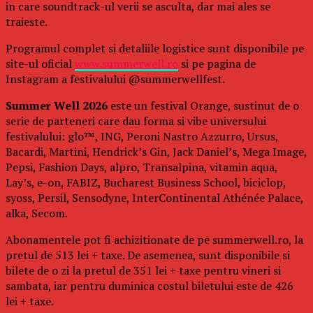
in care soundtrack-ul verii se asculta, dar mai ales se
traieste.
Programul complet si detaliile logistice sunt disponibile pe
site-ul oficial
www.summerwell.ro
si pe pagina de
Instagram a festivalului @summerwellfest.
Summer Well 2026
este un festival Orange, sustinut de o
serie de parteneri care dau forma si vibe universului
festivalului: glo™, ING, Peroni Nastro Azzurro, Ursus,
Bacardi, Martini, Hendrick’s Gin, Jack Daniel’s, Mega Image,
Pepsi, Fashion Days, alpro, Transalpina, vitamin aqua,
Lay’s, e-on, FABIZ, Bucharest Business School, biciclop,
syoss, Persil, Sensodyne, InterContinental Athénée Palace,
alka, Secom.
Abonamentele pot fi achizitionate de pe summerwell.ro, la
pretul de 513 lei + taxe. De asemenea, sunt disponibile si
bilete de o zi la pretul de 351 lei + taxe pentru vineri si
sambata, iar pentru duminica costul biletului este de 426
lei + taxe.