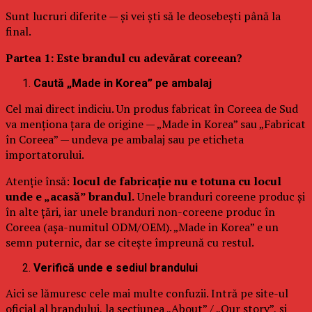
Sunt lucruri diferite — și vei ști să le deosebești până la
final.
Partea 1: Este brandul cu adevărat coreean?
Caută „Made in Korea” pe ambalaj
Cel mai direct indiciu. Un produs fabricat în Coreea de Sud
va menționa țara de origine — „Made in Korea” sau „Fabricat
în Coreea” — undeva pe ambalaj sau pe eticheta
importatorului.
Atenție însă:
locul de fabricație nu e totuna cu locul
unde e „acasă” brandul.
Unele branduri coreene produc și
în alte țări, iar unele branduri non-coreene produc în
Coreea (așa-numitul ODM/OEM). „Made in Korea” e un
semn puternic, dar se citește împreună cu restul.
Verifică unde e sediul brandului
Aici se lămuresc cele mai multe confuzii. Intră pe site-ul
oficial al brandului, la secțiunea „About” / „Our story”, și