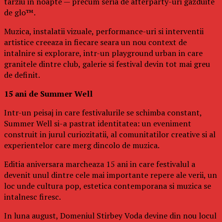
tarziu in noapte — precum seria de afterparty-uri gazduite
de glo™.
Muzica, instalatii vizuale, performance-uri si interventii
artistice creeaza in fiecare seara un nou context de
intalnire si explorare, intr-un playground urban in care
granitele dintre club, galerie si festival devin tot mai greu
de definit.
15 ani de Summer Well
Intr-un peisaj in care festivalurile se schimba constant,
Summer Well si-a pastrat identitatea: un eveniment
construit in jurul curiozitatii, al comunitatilor creative si al
experientelor care merg dincolo de muzica.
Editia aniversara marcheaza 15 ani in care festivalul a
devenit unul dintre cele mai importante repere ale verii, un
loc unde cultura pop, estetica contemporana si muzica se
intalnesc firesc.
In luna august, Domeniul Stirbey Voda devine din nou locul