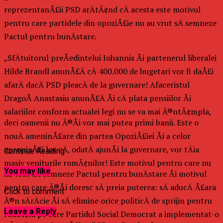
reprezentanÅ£ii PSD arÄtÃ¢nd cÄ acesta este motivul
pentru care partidele din opoziÅ£ie nu au vrut sÄ semneze
Pactul pentru bunÄstare.
„SfÄtuitorul preÅedintelui Iohannis Åi partenerul liberalei
Hilde Brandl anunÅ£Ä cÄ 400.000 de bugetari vor fi daÅ£i
afarÄ dacÄ PSD pleacÄ de la guvernare! Afaceristul
DragoÅ Anastasiu anunÅ£Ä Åi cÄ plata pensiilor Åi
salariilor conform actualei legi nu se va mai Ã®ntÃ¢mpla,
deci oamenii nu Ã®Åi vor mai putea primi banii. Este o
nouÄ ameninÅ£are din partea OpoziÅ£iei Åi a celor
apropiaÅ£i lor cÄ, odatÄ ajunÅi la guvernare, vor tÄia
Continue Reading
masiv veniturile romÃ¢nilor! Este motivul pentru care nu
You may like
au vrut sÄ semneze Pactul pentru bunÄstare Åi motivul
pentru care Ã®Åi doresc sÄ preia puterea: sÄ aducÄ Å£ara
Click to comment
Ã®n sÄrÄcie Åi sÄ elimine orice politicÄ de sprijin pentru
Leave a Reply
romÃ¢ni pe care Partidul Social Democrat a implementat-o