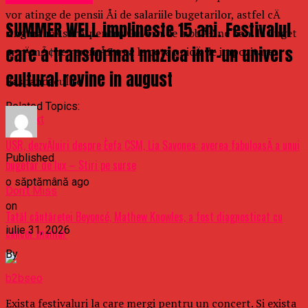
vor atinge de pensii Åi de salariile bugetarilor, astfel cÄ
SUMMER WELL implineste 15 ani. Festivalul
singura mÄsurÄ pentru Guvern de a obÅ£ine bani la buget
care a transformat muzica intr-un univers
ar rÄmÃ¢ne renunÅ£area la cota unicÄ de impozitare.
cultural revine in august
Raspandacul.ro
Related Topics:
Up Next
USR, dezvÄluiri despre Èefa CSM, Lia Savonea: averea fabuloasÄ a unui
Published
bugetar de lux – Stiri pe surse
o săptămână ago
Don't Miss
on
Tatăl cântăreţei Beyoncé, Mathew Knowles, a fost diagnosticat cu
iulie 31, 2026
cancer mamar
By
b2bseo
Exista festivaluri la care mergi pentru un concert. Si exista