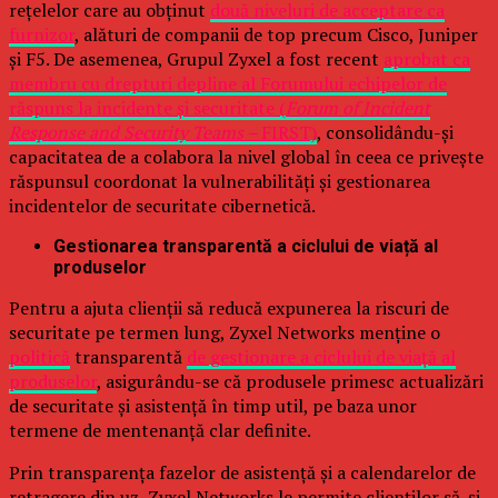
rețelelor care au obținut
două niveluri de acceptare ca
furnizor
, alături de companii de top precum Cisco, Juniper
și F5. De asemenea, Grupul Zyxel a fost recent
aprobat ca
membru cu drepturi depline al Forumului echipelor de
răspuns la incidente și securitate (
Forum of Incident
Response and Security Teams –
FIRST)
, consolidându-și
capacitatea de a colabora la nivel global în ceea ce privește
răspunsul coordonat la vulnerabilități și gestionarea
incidentelor de securitate cibernetică.
Gestionarea transparentă a ciclului de viață al
produselor
Pentru a ajuta clienții să reducă expunerea la riscuri de
securitate pe termen lung, Zyxel Networks menține o
politică
transparentă
de gestionare a ciclului de viață al
produselor
, asigurându-se că produsele primesc actualizări
de securitate și asistență în timp util, pe baza unor
termene de mentenanță clar definite.
Prin transparența fazelor de asistență și a calendarelor de
retragere din uz, Zyxel Networks le permite clienților să-și