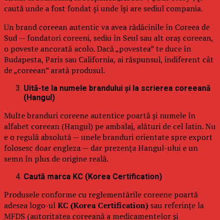
caută unde a fost fondat și unde își are sediul compania.
Un brand coreean autentic va avea rădăcinile în Coreea de
Sud — fondatori coreeni, sediu în Seul sau alt oraș coreean,
o poveste ancorată acolo. Dacă „povestea” te duce în
Budapesta, Paris sau California, ai răspunsul, indiferent cât
de „coreean” arată produsul.
Uită-te la numele brandului și la scrierea coreeană
(Hangul)
Multe branduri coreene autentice poartă și numele în
alfabet coreean (Hangul) pe ambalaj, alături de cel latin. Nu
e o regulă absolută — unele branduri orientate spre export
folosesc doar engleza — dar prezența Hangul-ului e un
semn în plus de origine reală.
Caută marca KC (Korea Certification)
Produsele conforme cu reglementările coreene poartă
adesea logo-ul
KC (Korea Certification)
sau referințe la
MFDS (autoritatea coreeană a medicamentelor și