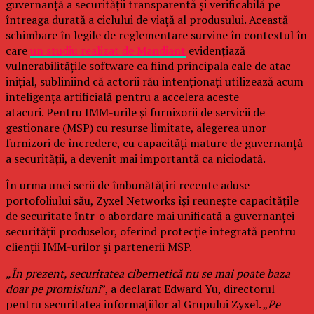
guvernanță a securității transparentă și verificabilă pe
întreaga durată a ciclului de viață al produsului. Această
schimbare în legile de reglementare survine în contextul în
care
un studiu realizat de Mandiant
evidențiază
vulnerabilitățile software ca fiind principala cale de atac
inițial, subliniind că actorii rău intenționați utilizează acum
inteligența artificială pentru a accelera aceste
atacuri. Pentru IMM-urile și furnizorii de servicii de
gestionare (MSP) cu resurse limitate, alegerea unor
furnizori de încredere, cu capacități mature de guvernanță
a securității, a devenit mai importantă ca niciodată.
În urma unei serii de îmbunătățiri recente aduse
portofoliului său, Zyxel Networks își reunește capacitățile
de securitate într-o abordare mai unificată a guvernanței
securității produselor, oferind protecție integrată pentru
clienții IMM-urilor și partenerii MSP.
„În prezent, securitatea cibernetică nu se mai poate baza
doar pe promisiuni
”, a declarat Edward Yu, directorul
pentru securitatea informațiilor al Grupului Zyxel. „
Pe