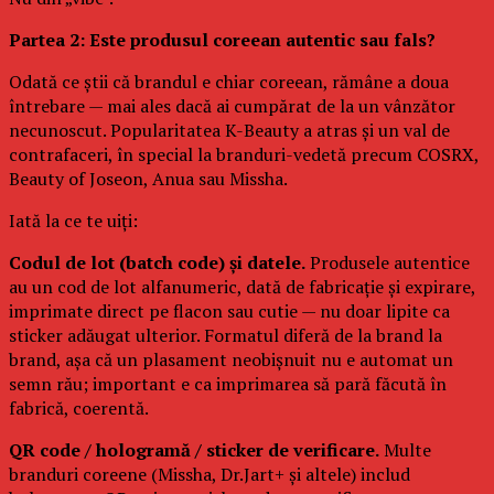
Partea 2: Este produsul coreean autentic sau fals?
Odată ce știi că brandul e chiar coreean, rămâne a doua
întrebare — mai ales dacă ai cumpărat de la un vânzător
necunoscut. Popularitatea K-Beauty a atras și un val de
contrafaceri, în special la branduri-vedetă precum COSRX,
Beauty of Joseon, Anua sau Missha.
Iată la ce te uiți:
Codul de lot (batch code) și datele.
Produsele autentice
au un cod de lot alfanumeric, dată de fabricație și expirare,
imprimate direct pe flacon sau cutie — nu doar lipite ca
sticker adăugat ulterior. Formatul diferă de la brand la
brand, așa că un plasament neobișnuit nu e automat un
semn rău; important e ca imprimarea să pară făcută în
fabrică, coerentă.
QR code / hologramă / sticker de verificare.
Multe
branduri coreene (Missha, Dr.Jart+ și altele) includ