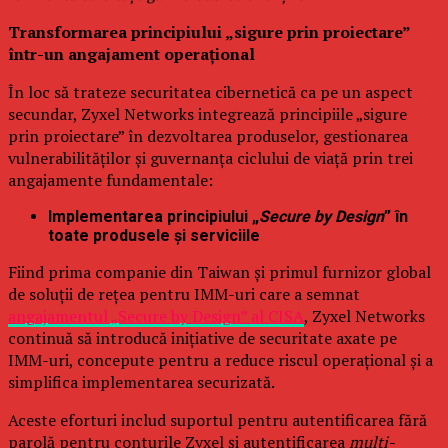
Transformarea principiului „sigure prin proiectare”
într-un angajament operațional
În loc să trateze securitatea cibernetică ca pe un aspect
secundar, Zyxel Networks integrează principiile „sigure
prin proiectare” în dezvoltarea produselor, gestionarea
vulnerabilităților și guvernanța ciclului de viață prin trei
angajamente fundamentale:
Implementarea principiului „
Secure by Design
” în
toate produsele și serviciile
Fiind prima companie din Taiwan și primul furnizor global
de soluții de rețea pentru IMM-uri care a semnat
angajamentul „Secure by Design” al CISA
, Zyxel Networks
continuă să introducă inițiative de securitate axate pe
IMM-uri, concepute pentru a reduce riscul operațional și a
simplifica implementarea securizată.
Aceste eforturi includ suportul pentru autentificarea fără
parolă pentru conturile Zyxel și autentificarea
multi-