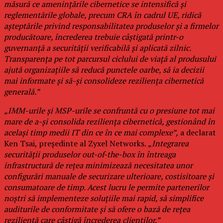
măsură ce amenințările cibernetice se intensifică și
reglementările globale, precum CRA în cadrul UE, ridică
așteptările privind responsabilitatea produselor și a firmelor
producătoare, încrederea trebuie câștigată printr-o
guvernanță a securității verificabilă și aplicată zilnic.
Transparența pe tot parcursul ciclului de viață al produsului
ajută organizațiile să reducă punctele oarbe, să ia decizii
mai informate și să-și consolideze reziliența cibernetică
generală.”
„IMM-urile și MSP-urile se confruntă cu o presiune tot mai
mare de a-și consolida reziliența cibernetică, gestionând în
același timp medii IT din ce în ce mai complexe”,
a declarat
Ken Tsai, președinte al Zyxel Networks.
„Integrarea
securității produselor out-of-the-box în întreaga
infrastructură de rețea minimizează necesitatea unor
configurări manuale de securizare ulterioare, costisitoare și
consumatoare de timp. Acest lucru le permite partenerilor
noștri să implementeze soluțiile mai rapid, să simplifice
auditurile de conformitate și să ofere o bază de rețea
rezilientă care câștigă încrederea clienților.”