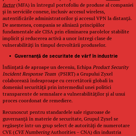
factor
(MFA) în întregul portofoliu de produse al companiei
și în serviciile conexe, inclusiv accesul wireless,
autentificările administratorilor și accesul VPN la distanță.
De asemenea, compania se aliniază principiilor
fundamentale ale CISA prin eliminarea parolelor stabilite
implicit și reducerea activă a unor întregi clase de
vulnerabilități în timpul dezvoltării produselor.
Guvernanță de securitate de vârf în industrie
Înființată de aproape un deceniu, Echipa
Product Security
Incident Response Team
(PSIRT) a Grupului Zyxel
colaborează îndeaproape cu cercetătorii globali în
domeniul securității prin intermediul unei politici
transparente de semnalare a vulnerabilităților și al unui
proces coordonat de remediere.
Recunoscut pentru standardele sale riguroase de
guvernanță în materie de securitate, Grupul Zyxel se
regăsește într-un grup select de autorități de numerotare
CVE (
CVE Numbering
Authorities – CNA) din industria