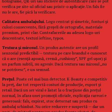
holograme, QR-uri sau stickere de autentificare care se pot
verifica pe site-ul oficial sau printr-o aplicație. Un fals fie
nu le are, fie pică la verificare.
Calitatea ambalajului.
Logo centrat și simetric, fonturi și
culori consecvente, fără greșeli de ortografie, materiale
premium, print clar. Contrafacerile au adesea logo-uri
descentrate, texturi ieftine, typos.
Textura și mirosul.
Un produs autentic are un profil
senzorial predictibil — textura pe care brandul e cunoscut
că o are (esență apoasă, cremă „cushiony”, SPF gel ușor) și
un parfum subtil, nu agresiv. Dacă textura sau mirosul „nu
se potrivesc”, e un semnal.
Prețul.
Poate cel mai bun detector. K-Beauty e competitiv
la preț, dar tot respectă costuri de producție, export și
retail. Dacă un ser viral e listat la o fracțiune din prețul
normal, în afara unei promoții oficiale, explicația rareori e
generoasă: fals, expirat, stoc deturnat sau produs cu
ambalaj schimbat. Nu orice reducere e suspectă — dar un
preț „de mister” pentru un produs foarte căutat, da.