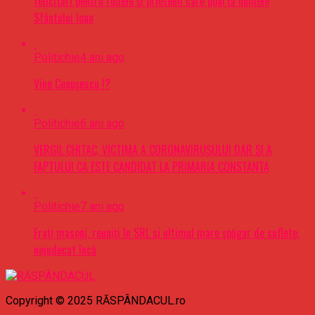
felicitări pentru rudele şi prietenii care poartă numele
Sfântului Ioan
Politichie
4 ani ago
Vine Ceaușescu !?
Politichie
6 ani ago
VERGIL CHITAC, VICTIMA A CORONAVIRUSULUI DAR SI A
FAPTULUI CA ESTE CANDIDAT LA PRIMARIA CONSTANTA
Politichie
7 ani ago
Frați masoni, reuniți în SRL si ultimul mare șpăgar de suflete,
nejudecat încă
Copyright © 2025 RĂSPÂNDACUL.ro