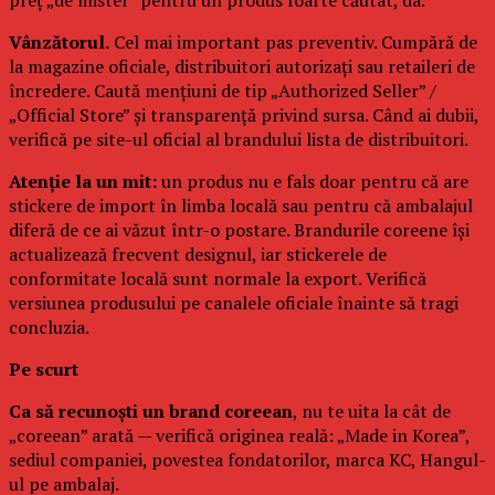
Vânzătorul.
Cel mai important pas preventiv. Cumpără de
la magazine oficiale, distribuitori autorizați sau retaileri de
încredere. Caută mențiuni de tip „Authorized Seller” /
„Official Store” și transparență privind sursa. Când ai dubii,
verifică pe site-ul oficial al brandului lista de distribuitori.
Atenție la un mit:
un produs nu e fals doar pentru că are
stickere de import în limba locală sau pentru că ambalajul
diferă de ce ai văzut într-o postare. Brandurile coreene își
actualizează frecvent designul, iar stickerele de
conformitate locală sunt normale la export. Verifică
versiunea produsului pe canalele oficiale înainte să tragi
concluzia.
Pe scurt
Ca să recunoști un brand coreean
, nu te uita la cât de
„coreean” arată — verifică originea reală: „Made in Korea”,
sediul companiei, povestea fondatorilor, marca KC, Hangul-
ul pe ambalaj.