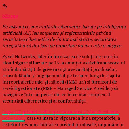
By
b2bseo
Pe măsură ce amenințările cibernetice bazate pe inteligența
artificială (AI) iau amploare și reglementările privind
securitatea cibernetică devin tot mai stricte, securitatea
integrată încă din faza de proiectare nu mai este o alegere.
Zyxel Networks, lider în furnizarea de soluții de rețea în
cloud sigure și bazate pe IA, a anunțat astăzi framework-ul
său îmbunătățit de guvernanță a securității produselor,
consolidându-și angajamentul pe termen lung de a ajuta
întreprinderile mici și mijlocii (IMM-uri) și furnizorii de
servicii gestionate (MSP – Managed Service Provider) să
navigheze într-un peisaj din ce în ce mai complex al
securității cibernetice și al conformității.
Legea UE privind reziliența cibernetică (Cyber Resilience
Act – CRA)
, care va intra în vigoare în luna septembrie, a
redefinit responsabilitatea privind produsele, impunând o