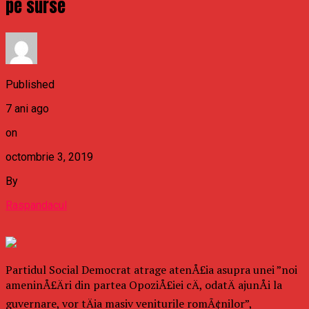
pe surse
Published
7 ani ago
on
octombrie 3, 2019
By
Raspandacul
Partidul Social Democrat atrage atenÅ£ia asupra unei ”noi
ameninÅ£Äri din partea OpoziÅ£iei cÄ, odatÄ ajunÅi la
guvernare, vor tÄia masiv veniturile romÃ¢nilor”,