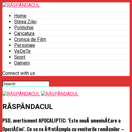
Home
Stirea Zilei
Politichie
Caricatura
Cronica de Film
Personaje
VeDeTe
Sport
Oameni
Connect with us
RĂSPÂNDACUL
PSD, avertisment APOCALIPTIC: ‘Este nouÄ ameninÅ£are a
OpoziÅ£iei’. Ce se va Ã®ntÃ¢mpla cu veniturile romÃ¢nilor –