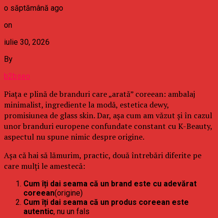
o săptămână ago
on
iulie 30, 2026
By
b2bseo
Piața e plină de branduri care „arată” coreean: ambalaj
minimalist, ingrediente la modă, estetica dewy,
promisiunea de glass skin. Dar, așa cum am văzut și în cazul
unor branduri europene confundate constant cu K-Beauty,
aspectul nu spune nimic despre origine.
Așa că hai să lămurim, practic, două întrebări diferite pe
care mulți le amestecă:
Cum îți dai seama că un brand este cu adevărat
coreean
(origine)
Cum îți dai seama că un produs coreean este
autentic
, nu un fals