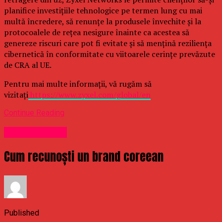
planifice investițiile tehnologice pe termen lung cu mai
multă încredere, să renunțe la produsele învechite și la
protocoalele de rețea nesigure înainte ca acestea să
genereze riscuri care pot fi evitate și să mențină reziliența
cibernetică în conformitate cu viitoarele cerințe prevăzute
de CRA al UE.
Pentru mai multe informații, vă rugăm să
vizitați
https://www.zyxel.com/global/en
Continue Reading
Uncategorized
Cum recunoști un brand coreean
Published