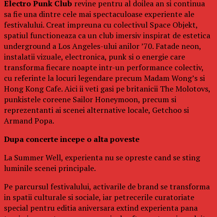
Electro Punk Club
revine pentru al doilea an si continua
sa fie una dintre cele mai spectaculoase experiente ale
festivalului. Creat impreuna cu colectivul Space Objekt,
spatiul functioneaza ca un club imersiv inspirat de estetica
underground a Los Angeles-ului anilor ’70. Fatade neon,
instalatii vizuale, electronica, punk si o energie care
transforma fiecare noapte intr-un performance colectiv,
cu referinte la locuri legendare precum Madam Wong’s si
Hong Kong Cafe. Aici ii veti gasi pe britanicii The Molotovs,
punkistele coreene Sailor Honeymoon, precum si
reprezentanti ai scenei alternative locale, Getchoo si
Armand Popa.
Dupa concerte incepe o alta poveste
La Summer Well, experienta nu se opreste cand se sting
luminile scenei principale.
Pe parcursul festivalului, activarile de brand se transforma
in spatii culturale si sociale, iar petrecerile curatoriate
special pentru editia aniversara extind experienta pana