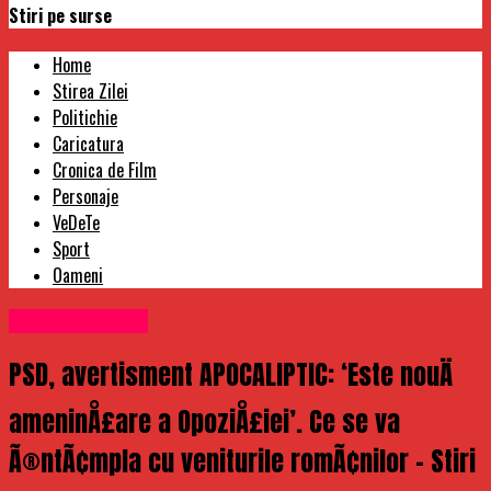
Stiri pe surse
Home
Stirea Zilei
Politichie
Caricatura
Cronica de Film
Personaje
VeDeTe
Sport
Oameni
Uncategorized
PSD, avertisment APOCALIPTIC: ‘Este nouÄ
ameninÅ£are a OpoziÅ£iei’. Ce se va
Ã®ntÃ¢mpla cu veniturile romÃ¢nilor – Stiri