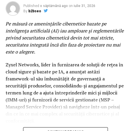
cinematic al lui Two Feet, scena principala propune un
RELATED TOPICS:
Published
o săptămână ago
on
iulie 31, 2026
line-up construit pentru momente care raman cu tine
By
b2bseo
UP NEXT
mult dupa ultimul encore. Lor li se alatura si nume
VIDEO Ministru PSD Ã®Èi testeazÄ o carierÄ muzicalÄ
Pe măsură ce amenințările cibernetice bazate pe
Ã®nainte de moÈiunea de cenzurÄ – Stiri pe surse
precum DE’WAYNE, Noga Erez sau Jalen Ngonda, trei
inteligența artificială (AI) iau amploare și reglementările
dintre cele mai interesante voci ale muzicii
DON'T MISS
privind securitatea cibernetică devin tot mai stricte,
contemporane, acoperind o paleta larga de genuri
Cum poti repara cuticulele in 60 de secunde
securitatea integrată încă din faza de proiectare nu mai
muzicale.
este o alegere.
Sunset Stage by ING x VISA
este spatiul dedicat celor
Zyxel Networks, lider în furnizarea de soluții de rețea în
care urmaresc scena muzicala inainte ca aceasta sa
cloud sigure și bazate pe IA, a anunțat astăzi
ajunga in mainstream. Indie, electronic, alternative si
framework-ul său îmbunătățit de guvernanță a
proiecte experimentale coexista intr-un line-up care
securității produselor, consolidându-și angajamentul pe
pune reflectorul pe noua generatie de artisti si pe
termen lung de a ajuta întreprinderile mici și mijlocii
directiile in care se indreapta muzica internationala. Pe
(IMM-uri) și furnizorii de servicii gestionate (MSP –
aceasta scena va urca si 2hollis, fenomenul alternativ al
Managed Service Provider) să navigheze într-un peisaj
noii generatii, dar si proiecte muzicale precum ZEP,
din ce în ce mai complex al securității cibernetice și al
Chalk sau duo-ul napolitan Nu Genea.
conformității.
Electro Punk Club
revine pentru al doilea an si