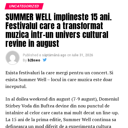
Ţîbuleac (România), Laura Fredenthaler (Austria), Piia
UNCATEGORIZED
Leino (Finlanda), Sophie Daull (Franţa), Réka Mán-
SUMMER WELL implineste 15 ani.
Várhegyi (Ungaria), Beqa Adamashvili (Georgia), Nikos
Festivalul care a transformat
Chryssos (Grecia), Jan Carson (Irlanda), Giovanni Dozzini
muzica intr-un univers cultural
(Italia), Daina Opolskaite (Lituania), Marta Dzido
(Polonia), Ivana Dobrakovová (Slovacia), Halya Kerosina
revine in august
Shyyan (Ucraina) şi Melissa Harrisson (Regatul Unit al
Marii Britanii şi Irlandei de Nord).
Published
o săptămână ago
on
iulie 31, 2026
By
b2bseo
Ceremonia de acordare a premiilor, de miercuri, a fost
precedată de momente de lectură susţinute de fiecare
Exista festivaluri la care mergi pentru un concert. Si
autor, prin care laureaţii au sărbătorit valoarea
exista Summer Well – locul in care muzica este doar
inestimabilă a creaţiei lor, dar şi diversitatea vocilor
inceputul.
europene.
In al doilea weekend din august (7-9 august), Domeniul
Premiul Uniunii Europene pentru Literatură recunoaşte
Stirbey Voda din Buftea devine din nou punctul de
tinere şi emergente talente literare din Europa şi
intalnire al celor care cauta mai mult decat un line-up.
evidenţiază bogăţia literaturii europene contemporane,
La 15 ani de la prima editie, Summer Well continua sa
atrăgând, totodată, atenţia asupra unicităţii
defineasca un mod diferit de a experimenta cultura