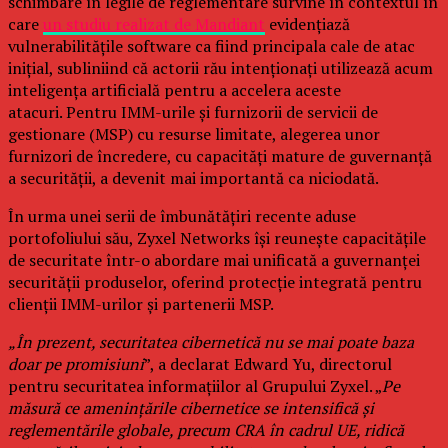
schimbare în legile de reglementare survine în contextul în
care
un studiu realizat de Mandiant
evidențiază
vulnerabilitățile software ca fiind principala cale de atac
inițial, subliniind că actorii rău intenționați utilizează acum
inteligența artificială pentru a accelera aceste
atacuri. Pentru IMM-urile și furnizorii de servicii de
gestionare (MSP) cu resurse limitate, alegerea unor
furnizori de încredere, cu capacități mature de guvernanță
a securității, a devenit mai importantă ca niciodată.
În urma unei serii de îmbunătățiri recente aduse
portofoliului său, Zyxel Networks își reunește capacitățile
de securitate într-o abordare mai unificată a guvernanței
securității produselor, oferind protecție integrată pentru
clienții IMM-urilor și partenerii MSP.
„În prezent, securitatea cibernetică nu se mai poate baza
doar pe promisiuni
”, a declarat Edward Yu, directorul
pentru securitatea informațiilor al Grupului Zyxel. „
Pe
măsură ce amenințările cibernetice se intensifică și
reglementările globale, precum CRA în cadrul UE, ridică