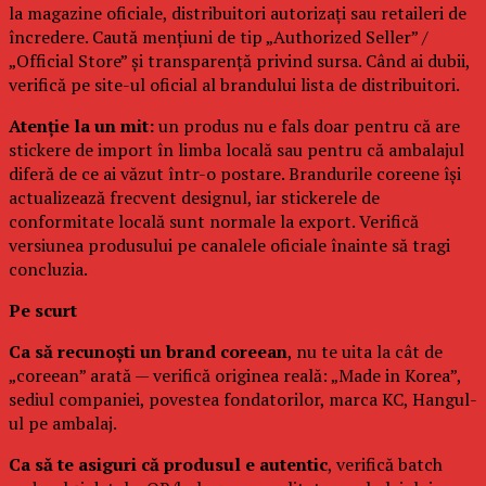
la magazine oficiale, distribuitori autorizați sau retaileri de
încredere. Caută mențiuni de tip „Authorized Seller” /
„Official Store” și transparență privind sursa. Când ai dubii,
verifică pe site-ul oficial al brandului lista de distribuitori.
Atenție la un mit:
un produs nu e fals doar pentru că are
stickere de import în limba locală sau pentru că ambalajul
diferă de ce ai văzut într-o postare. Brandurile coreene își
actualizează frecvent designul, iar stickerele de
conformitate locală sunt normale la export. Verifică
versiunea produsului pe canalele oficiale înainte să tragi
concluzia.
Pe scurt
Ca să recunoști un brand coreean
, nu te uita la cât de
„coreean” arată — verifică originea reală: „Made in Korea”,
sediul companiei, povestea fondatorilor, marca KC, Hangul-
ul pe ambalaj.
Ca să te asiguri că produsul e autentic
, verifică batch