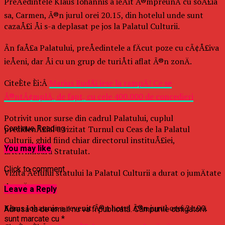
PreÅedintele Klaus Iohannis a ieÅit Ã®mpreunÄ cu soÅ£ia
sa, Carmen, Ã®n jurul orei 20.15, din hotelul unde sunt
cazaÅ£i Åi s-a deplasat pe jos la Palatul Culturii.
Ãn faÅ£a Palatului, preÅedintele a fÄcut poze cu cÃ¢Å£iva
ieÅeni, dar Åi cu un grup de turiÅti aflat Ã®n zonÄ.
CiteÈte Èi:Â
Marius BudÄi iese la rampÄ! Ce se
Ã®ntÃ¢mplÄ, de fapt, cu cele 400.000 de concedieri
Potrivit unor surse din cadrul Palatului, cuplul
prezidenÅ£ial a vizitat Turnul cu Ceas de la Palatul
Continue Reading
Culturii, ghid fiind chiar directorul instituÅ£iei,
You may like
LÄcrÄmioara Stratulat.
Click to comment
Vizita Åefului statului la Palatul Culturii a durat o jumÄtate
de orÄ.
Leave a Reply
Klaus Iohannis a revenit Ã®n hotel Ã®n jurul orei 21.00.
Adresa ta de email nu va fi publicată.
Câmpurile obligatorii
sunt marcate cu
*