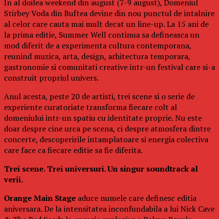
In al doilea weekend din august (7-9 august), Domeniul
Stirbey Voda din Buftea devine din nou punctul de intalnire
al celor care cauta mai mult decat un line-up. La 15 ani de
la prima editie, Summer Well continua sa defineasca un
mod diferit de a experimenta cultura contemporana,
reunind muzica, arta, design, arhitectura temporara,
gastronomie si comunitati creative intr-un festival care si-a
construit propriul univers.
Anul acesta, peste 20 de artisti, trei scene si o serie de
experiente curatoriate transforma fiecare colt al
domeniului intr-un spatiu cu identitate proprie. Nu este
doar despre cine urca pe scena, ci despre atmosfera dintre
concerte, descoperirile intamplatoare si energia colectiva
care face ca fiecare editie sa fie diferita.
Trei scene. Trei universuri. Un singur soundtrack al
verii.
Orange Main Stage
aduce numele care definesc editia
aniversara. De la intensitatea inconfundabila a lui Nick Cave