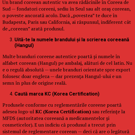
Un brand coreean autentic va avea rădăcinile în Coreea de
Sud — fondatori coreeni, sediu în Seul sau alt oraș coreean,
o poveste ancorată acolo. Dacă „povestea” te duce în
Budapesta, Paris sau California, ai răspunsul, indiferent cât
de „coreean” arată produsul.
Uită-te la numele brandului și la scrierea coreeană
(Hangul)
Multe branduri coreene autentice poartă și numele în
alfabet coreean (Hangul) pe ambalaj, alături de cel latin. Nu
e o regulă absolută — unele branduri orientate spre export
folosesc doar engleza — dar prezența Hangul-ului e un
semn în plus de origine reală.
Caută marca KC (Korea Certification)
Produsele conforme cu reglementările coreene poartă
adesea logo-ul
KC (Korea Certification)
sau referințe la
MFDS (autoritatea coreeană a medicamentelor și
cosmeticelor). E un indiciu că produsul a trecut prin
sistemul de reglementare coreean — deci că are o legătură