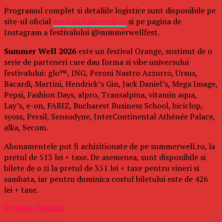
Programul complet si detaliile logistice sunt disponibile pe
site-ul oficial
www.summerwell.ro
si pe pagina de
Instagram a festivalului @summerwellfest.
Summer Well 2026
este un festival Orange, sustinut de o
serie de parteneri care dau forma si vibe universului
festivalului: glo™, ING, Peroni Nastro Azzurro, Ursus,
Bacardi, Martini, Hendrick’s Gin, Jack Daniel’s, Mega Image,
Pepsi, Fashion Days, alpro, Transalpina, vitamin aqua,
Lay’s, e-on, FABIZ, Bucharest Business School, biciclop,
syoss, Persil, Sensodyne, InterContinental Athénée Palace,
alka, Secom.
Abonamentele pot fi achizitionate de pe summerwell.ro, la
pretul de 513 lei + taxe. De asemenea, sunt disponibile si
bilete de o zi la pretul de 351 lei + taxe pentru vineri si
sambata, iar pentru duminica costul biletului este de 426
lei + taxe.
Continue Reading