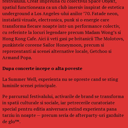
festivalului. Creat impreuna cu colectivul Space Objekt,
spatiul functioneaza ca un club imersiv inspirat de estetica
underground a Los Angeles-ului anilor ’70. Fatade neon,
instalatii vizuale, electronica, punk si o energie care
transforma fiecare noapte intr-un performance colectiv,
cu referinte la locuri legendare precum Madam Wong’s si
Hong Kong Cafe. Aici ii veti gasi pe britanicii The Molotovs,
punkistele coreene Sailor Honeymoon, precum si
reprezentanti ai scenei alternative locale, Getchoo si
Armand Popa.
Dupa concerte incepe o alta poveste
La Summer Well, experienta nu se opreste cand se sting
luminile scenei principale.
Pe parcursul festivalului, activarile de brand se transforma
in spatii culturale si sociale, iar petrecerile curatoriate
special pentru editia aniversara extind experienta pana
tarziu in noapte — precum seria de afterparty-uri gazduite
de glo™.