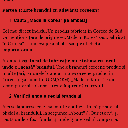
Partea 1: Este brandul cu adevărat coreean?
Caută „Made in Korea” pe ambalaj
Cel mai direct indiciu. Un produs fabricat în Coreea de Sud
va menționa țara de origine — „Made in Korea” sau „Fabricat
în Coreea” — undeva pe ambalaj sau pe eticheta
importatorului.
Atenție însă:
locul de fabricație nu e totuna cu locul
unde e „acasă” brandul.
Unele branduri coreene produc și
în alte țări, iar unele branduri non-coreene produc în
Coreea (așa-numitul ODM/OEM). „Made in Korea” e un
semn puternic, dar se citește împreună cu restul.
Verifică unde e sediul brandului
Aici se lămuresc cele mai multe confuzii. Intră pe site-ul
oficial al brandului, la secțiunea „About” / „Our story”, și
caută unde a fost fondat și unde își are sediul compania.