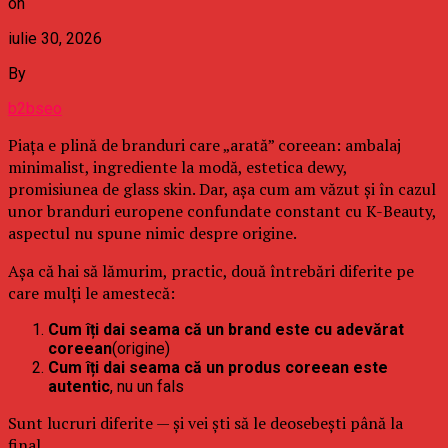
on
iulie 30, 2026
By
b2bseo
Piața e plină de branduri care „arată” coreean: ambalaj
minimalist, ingrediente la modă, estetica dewy,
promisiunea de glass skin. Dar, așa cum am văzut și în cazul
unor branduri europene confundate constant cu K-Beauty,
aspectul nu spune nimic despre origine.
Așa că hai să lămurim, practic, două întrebări diferite pe
care mulți le amestecă:
Cum îți dai seama că un brand este cu adevărat
coreean
(origine)
Cum îți dai seama că un produs coreean este
autentic
, nu un fals
Sunt lucruri diferite — și vei ști să le deosebești până la
final.