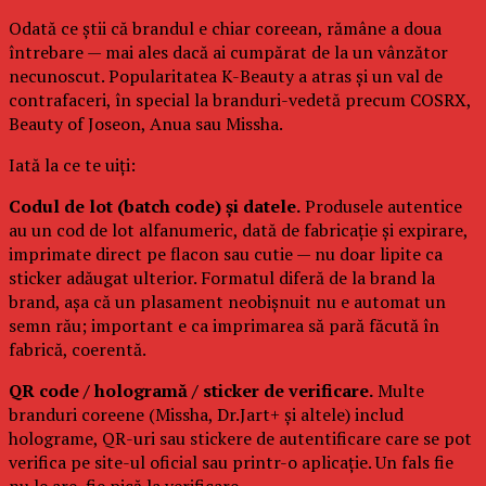
Odată ce știi că brandul e chiar coreean, rămâne a doua
întrebare — mai ales dacă ai cumpărat de la un vânzător
necunoscut. Popularitatea K-Beauty a atras și un val de
contrafaceri, în special la branduri-vedetă precum COSRX,
Beauty of Joseon, Anua sau Missha.
Iată la ce te uiți:
Codul de lot (batch code) și datele.
Produsele autentice
au un cod de lot alfanumeric, dată de fabricație și expirare,
imprimate direct pe flacon sau cutie — nu doar lipite ca
sticker adăugat ulterior. Formatul diferă de la brand la
brand, așa că un plasament neobișnuit nu e automat un
semn rău; important e ca imprimarea să pară făcută în
fabrică, coerentă.
QR code / hologramă / sticker de verificare.
Multe
branduri coreene (Missha, Dr.Jart+ și altele) includ
holograme, QR-uri sau stickere de autentificare care se pot
verifica pe site-ul oficial sau printr-o aplicație. Un fals fie
nu le are, fie pică la verificare.