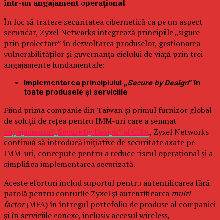
într-un angajament operațional
În loc să trateze securitatea cibernetică ca pe un aspect
secundar, Zyxel Networks integrează principiile „sigure
prin proiectare” în dezvoltarea produselor, gestionarea
vulnerabilităților și guvernanța ciclului de viață prin trei
angajamente fundamentale:
Implementarea principiului „
Secure by Design
” în
toate produsele și serviciile
Fiind prima companie din Taiwan și primul furnizor global
de soluții de rețea pentru IMM-uri care a semnat
angajamentul „Secure by Design” al CISA
, Zyxel Networks
continuă să introducă inițiative de securitate axate pe
IMM-uri, concepute pentru a reduce riscul operațional și a
simplifica implementarea securizată.
Aceste eforturi includ suportul pentru autentificarea fără
parolă pentru conturile Zyxel și autentificarea
multi-
factor
(MFA) în întregul portofoliu de produse al companiei
și în serviciile conexe, inclusiv accesul wireless,