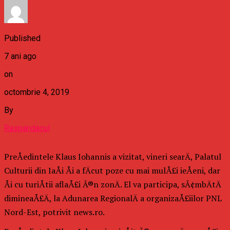
Published
7 ani ago
on
octombrie 4, 2019
By
Raspandacul
PreÅedintele Klaus Iohannis a vizitat, vineri searÄ, Palatul
Culturii din IaÅi Åi a fÄcut poze cu mai mulÅ£i ieÅeni, dar
Åi cu turiÅtii aflaÅ£i Ã®n zonÄ. El va participa, sÃ¢mbÄtÄ
dimineaÅ£Ä, la Adunarea RegionalÄ a organizaÅ£iilor PNL
Nord-Est, potrivit news.ro.