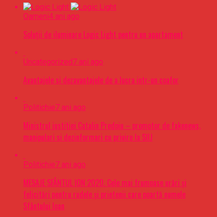
Oameni
4 ani ago
Soluții de iluminare Logic Light pentru un apartament
Uncategorized
7 ani ago
Avantajele si dezavantajele de a lucra intr-un coafor
Politichie
7 ani ago
Ministrul justitiei Catalin Predoiu – promotor de fakenews,
manipulari si dezinformari cu privire la SIIJ
Politichie
7 ani ago
MESAJE SFÂNTUL ION 2020. Cele mai frumoase urări şi
felicitări pentru rudele şi prietenii care poartă numele
Sfântului Ioan