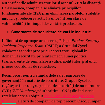
autentificările administratorilor și accesul VPN la distanță.
De asemenea, compania se aliniază principiilor
fundamentale ale CISA prin eliminarea parolelor stabilite
implicit și reducerea activă a unor întregi clase de
vulnerabilități în timpul dezvoltării produselor.
Guvernanță de securitate de vârf în industrie
Înființată de aproape un deceniu, Echipa
Product Security
Incident Response Team
(PSIRT) a Grupului Zyxel
colaborează îndeaproape cu cercetătorii globali în
domeniul securității prin intermediul unei politici
transparente de semnalare a vulnerabilităților și al unui
proces coordonat de remediere.
Recunoscut pentru standardele sale riguroase de
guvernanță în materie de securitate, Grupul Zyxel se
regăsește într-un grup select de autorități de numerotare
CVE (
CVE Numbering
Authorities – CNA) din industria
rețelelor care au obținut
două niveluri de acceptare ca
furnizor
, alături de companii de top precum Cisco, Juniper