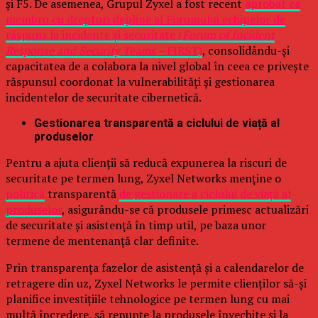
și F5. De asemenea, Grupul Zyxel a fost recent
aprobat ca
membru cu drepturi depline al Forumului echipelor de
răspuns la incidente și securitate (
Forum of Incident
Response and Security Teams –
FIRST)
, consolidându-și
capacitatea de a colabora la nivel global în ceea ce privește
răspunsul coordonat la vulnerabilități și gestionarea
incidentelor de securitate cibernetică.
Gestionarea transparentă a ciclului de viață al
produselor
Pentru a ajuta clienții să reducă expunerea la riscuri de
securitate pe termen lung, Zyxel Networks menține o
politică
transparentă
de gestionare a ciclului de viață al
produselor
, asigurându-se că produsele primesc actualizări
de securitate și asistență în timp util, pe baza unor
termene de mentenanță clar definite.
Prin transparența fazelor de asistență și a calendarelor de
retragere din uz, Zyxel Networks le permite clienților să-și
planifice investițiile tehnologice pe termen lung cu mai
multă încredere, să renunțe la produsele învechite și la