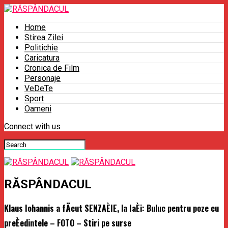
Home
Stirea Zilei
Politichie
Caricatura
Cronica de Film
Personaje
VeDeTe
Sport
Oameni
Connect with us
RĂSPÂNDACUL
Klaus Iohannis a fÄcut SENZAÈIE, la IaÈi: Buluc pentru poze cu
preÈedintele – FOTO – Stiri pe surse