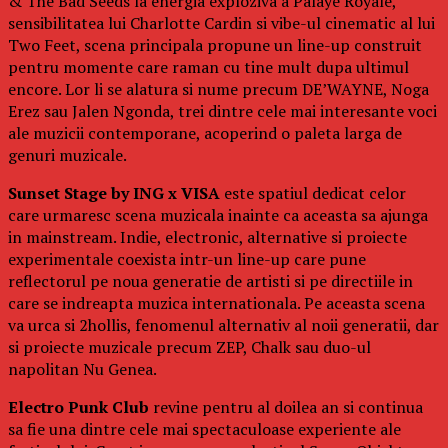
& The Bad Seeds la energia exploziva a Palaye Royale,
sensibilitatea lui Charlotte Cardin si vibe-ul cinematic al lui
Two Feet, scena principala propune un line-up construit
pentru momente care raman cu tine mult dupa ultimul
encore. Lor li se alatura si nume precum DE’WAYNE, Noga
Erez sau Jalen Ngonda, trei dintre cele mai interesante voci
ale muzicii contemporane, acoperind o paleta larga de
genuri muzicale.
Sunset Stage by ING x VISA
este spatiul dedicat celor
care urmaresc scena muzicala inainte ca aceasta sa ajunga
in mainstream. Indie, electronic, alternative si proiecte
experimentale coexista intr-un line-up care pune
reflectorul pe noua generatie de artisti si pe directiile in
care se indreapta muzica internationala. Pe aceasta scena
va urca si 2hollis, fenomenul alternativ al noii generatii, dar
si proiecte muzicale precum ZEP, Chalk sau duo-ul
napolitan Nu Genea.
Electro Punk Club
revine pentru al doilea an si continua
sa fie una dintre cele mai spectaculoase experiente ale