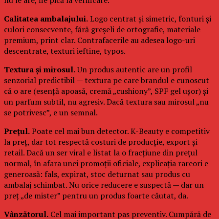
Calitatea ambalajului.
Logo centrat și simetric, fonturi și
culori consecvente, fără greșeli de ortografie, materiale
premium, print clar. Contrafacerile au adesea logo-uri
descentrate, texturi ieftine, typos.
Textura și mirosul.
Un produs autentic are un profil
senzorial predictibil — textura pe care brandul e cunoscut
că o are (esență apoasă, cremă „cushiony”, SPF gel ușor) și
un parfum subtil, nu agresiv. Dacă textura sau mirosul „nu
se potrivesc”, e un semnal.
Prețul.
Poate cel mai bun detector. K-Beauty e competitiv
la preț, dar tot respectă costuri de producție, export și
retail. Dacă un ser viral e listat la o fracțiune din prețul
normal, în afara unei promoții oficiale, explicația rareori e
generoasă: fals, expirat, stoc deturnat sau produs cu
ambalaj schimbat. Nu orice reducere e suspectă — dar un
preț „de mister” pentru un produs foarte căutat, da.
Vânzătorul.
Cel mai important pas preventiv. Cumpără de