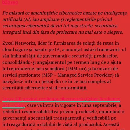
b2bseo
Pe măsură ce amenințările cibernetice bazate pe inteligența
artificială (AI) iau amploare și reglementările privind
securitatea cibernetică devin tot mai stricte, securitatea
integrată încă din faza de proiectare nu mai este o alegere.
Zyxel Networks, lider în furnizarea de soluții de rețea în
cloud sigure și bazate pe IA, a anunțat astăzi framework-ul
său îmbunătățit de guvernanță a securității produselor,
consolidându-și angajamentul pe termen lung de a ajuta
întreprinderile mici și mijlocii (IMM-uri) și furnizorii de
servicii gestionate (MSP – Managed Service Provider) să
navigheze într-un peisaj din ce în ce mai complex al
securității cibernetice și al conformității.
Legea UE privind reziliența cibernetică (Cyber Resilience
Act – CRA)
, care va intra în vigoare în luna septembrie, a
redefinit responsabilitatea privind produsele, impunând o
guvernanță a securității transparentă și verificabilă pe
întreaga durată a ciclului de viață al produsului. Această