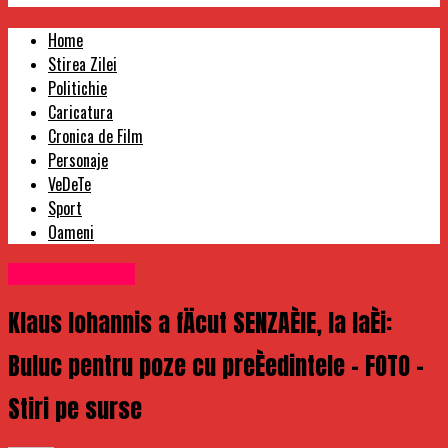
Home
Stirea Zilei
Politichie
Caricatura
Cronica de Film
Personaje
VeDeTe
Sport
Oameni
Uncategorized
Klaus Iohannis a fÄcut SENZAÈIE, la IaÈi:
Buluc pentru poze cu preÈedintele – FOTO –
Stiri pe surse