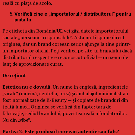
reală cu piața de acolo.
Verifică cine e „importatorul / distribuitorul” pentru
piața ta
Pe eticheta din România/UE vei găsi datele importatorului
sau ale „persoanei responsabile”. Asta nu-ți spune direct
originea, dar un brand coreean serios ajunge la tine printr-
un importator oficial. Poți verifica pe site-ul brandului dacă
distribuitorul respectiv e recunoscut oficial — un semn de
lanț de aprovizionare curat.
De reținut
Estetica nu e dovadă.
Un nume în engleză, ingredientele
„virale” (mucină, centella, orez) și ambalajul minimalist au
fost normalizate de K-Beauty — și copiate de branduri din
toată lumea. Originea se verifică din fapte: țara de
fabricație, sediul brandului, povestea reală a fondatorilor.
Nu din „vibe”.
Partea 2: Este produsul coreean autentic sau fals?