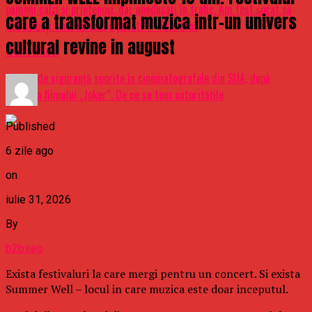
oameni calzi și prietenoși, dar needucați în trafic. Am fost șocat să
care a transformat muzica intr-un univers
văd că beți vinul cu apă, e păcat!” – Prin oras
cultural revine in august
Don't Miss
Măsuri de siguranţă sporite în cinematografele din SUA, după
lansarea filmului „Joker”. De ce se tem autorităţile
Published
6 zile ago
on
iulie 31, 2026
By
b2bseo
Exista festivaluri la care mergi pentru un concert. Si exista
Summer Well – locul in care muzica este doar inceputul.