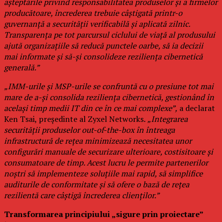
așteptările privind responsabilitatea produselor și a firmelor
producătoare, încrederea trebuie câștigată printr-o
guvernanță a securității verificabilă și aplicată zilnic.
Transparența pe tot parcursul ciclului de viață al produsului
ajută organizațiile să reducă punctele oarbe, să ia decizii
mai informate și să-și consolideze reziliența cibernetică
generală.”
„IMM-urile și MSP-urile se confruntă cu o presiune tot mai
mare de a-și consolida reziliența cibernetică, gestionând în
același timp medii IT din ce în ce mai complexe”,
a declarat
Ken Tsai, președinte al Zyxel Networks.
„Integrarea
securității produselor out-of-the-box în întreaga
infrastructură de rețea minimizează necesitatea unor
configurări manuale de securizare ulterioare, costisitoare și
consumatoare de timp. Acest lucru le permite partenerilor
noștri să implementeze soluțiile mai rapid, să simplifice
auditurile de conformitate și să ofere o bază de rețea
rezilientă care câștigă încrederea clienților.”
Transformarea principiului „sigure prin proiectare”