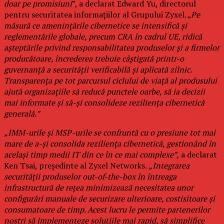
doar pe promisiuni
”, a declarat Edward Yu, directorul
pentru securitatea informațiilor al Grupului Zyxel. „
Pe
măsură ce amenințările cibernetice se intensifică și
reglementările globale, precum CRA în cadrul UE, ridică
așteptările privind responsabilitatea produselor și a firmelor
producătoare, încrederea trebuie câștigată printr-o
guvernanță a securității verificabilă și aplicată zilnic.
Transparența pe tot parcursul ciclului de viață al produsului
ajută organizațiile să reducă punctele oarbe, să ia decizii
mai informate și să-și consolideze reziliența cibernetică
generală.”
„IMM-urile și MSP-urile se confruntă cu o presiune tot mai
mare de a-și consolida reziliența cibernetică, gestionând în
același timp medii IT din ce în ce mai complexe”,
a declarat
Ken Tsai, președinte al Zyxel Networks.
„Integrarea
securității produselor out-of-the-box în întreaga
infrastructură de rețea minimizează necesitatea unor
configurări manuale de securizare ulterioare, costisitoare și
consumatoare de timp. Acest lucru le permite partenerilor
noștri să implementeze soluțiile mai rapid, să simplifice