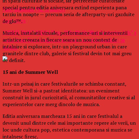
in spatii culturale si sociale, iar petrecerile curatoriate
special pentru editia aniversara extind experienta pana
Punct psihologic PNL. La încălziri
tarziu in noapte — precum seria de afterparty-uri gazduite
de glo™.
Don't Miss
ASCULTĂ SMART RADIO | Piesa „Wake Me Up When September Ends” a
Muzica, instalatii vizuale, performance-uri si interventii
artistice creeaza in fiecare seara un nou context de
trupei Green Day a înregistrat un număr record de vizualizări pe
intalnire si explorare, intr-un playground urban in care
YouTube
granitele dintre club, galerie si festival devin tot mai greu
de definit.
15 ani de Summer Well
Intr-un peisaj in care festivalurile se schimba constant,
Summer Well si-a pastrat identitatea: un eveniment
construit in jurul curiozitatii, al comunitatilor creative si al
experientelor care merg dincolo de muzica.
Editia aniversara marcheaza 15 ani in care festivalul a
devenit unul dintre cele mai importante repere ale verii, un
loc unde cultura pop, estetica contemporana si muzica se
intalnesc firesc.