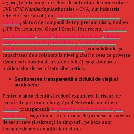
regăsește într-un grup select de autorități de numerotare
CVE (
CVE Numbering
Authorities – CNA) din industria
rețelelor care au obținut
două niveluri de acceptare ca
furnizor
, alături de companii de top precum Cisco, Juniper
și F5. De asemenea, Grupul Zyxel a fost recent
aprobat ca
membru cu drepturi depline al Forumului echipelor de
răspuns la incidente și securitate (
Forum of Incident
Response and Security Teams –
FIRST)
, consolidându-și
capacitatea de a colabora la nivel global în ceea ce privește
răspunsul coordonat la vulnerabilități și gestionarea
incidentelor de securitate cibernetică.
Gestionarea transparentă a ciclului de viață al
produselor
Pentru a ajuta clienții să reducă expunerea la riscuri de
securitate pe termen lung, Zyxel Networks menține o
politică
transparentă
de gestionare a ciclului de viață al
produselor
, asigurându-se că produsele primesc actualizări
de securitate și asistență în timp util, pe baza unor
termene de mentenanță clar definite.