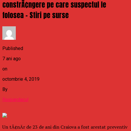
constrÃ¢ngere pe care suspectul le
folosea – Stiri pe surse
Published
7 ani ago
on
octombrie 4, 2019
By
Raspandacul
Un tÃ¢nÄr de 23 de ani din Craiova a fost arestat preventiv