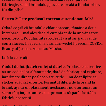
fabricație, sediul brandului, povestea reală a fondatorilor.
Nu din „vibe”.
Partea 2: Este produsul coreean autentic sau fals?
Odată ce știi că brandul e chiar coreean, rămâne a doua
întrebare — mai ales dacă ai cumpărat de la un vânzător
necunoscut. Popularitatea K-Beauty a atras și un val de
contrafaceri, în special la branduri-vedetă precum COSRX,
Beauty of Joseon, Anua sau Missha.
Iată la ce te uiți:
Codul de lot (batch code) și datele.
Produsele autentice
au un cod de lot alfanumeric, dată de fabricație și expirare,
imprimate direct pe flacon sau cutie — nu doar lipite ca
sticker adăugat ulterior. Formatul diferă de la brand la
brand, așa că un plasament neobișnuit nu e automat un
semn rău; important e ca imprimarea să pară făcută în
fabrică, coerentă.