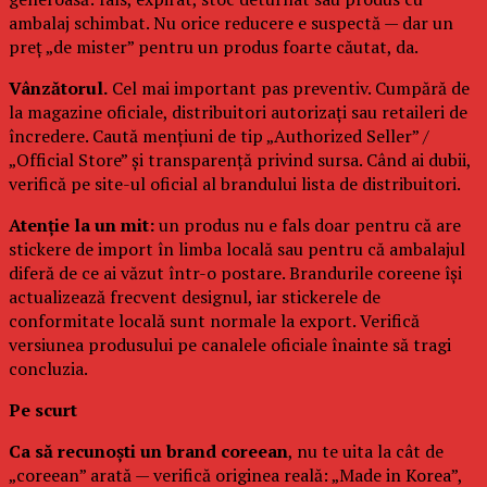
ambalaj schimbat. Nu orice reducere e suspectă — dar un
preț „de mister” pentru un produs foarte căutat, da.
Vânzătorul.
Cel mai important pas preventiv. Cumpără de
la magazine oficiale, distribuitori autorizați sau retaileri de
încredere. Caută mențiuni de tip „Authorized Seller” /
„Official Store” și transparență privind sursa. Când ai dubii,
verifică pe site-ul oficial al brandului lista de distribuitori.
Atenție la un mit:
un produs nu e fals doar pentru că are
stickere de import în limba locală sau pentru că ambalajul
diferă de ce ai văzut într-o postare. Brandurile coreene își
actualizează frecvent designul, iar stickerele de
conformitate locală sunt normale la export. Verifică
versiunea produsului pe canalele oficiale înainte să tragi
concluzia.
Pe scurt
Ca să recunoști un brand coreean
, nu te uita la cât de
„coreean” arată — verifică originea reală: „Made in Korea”,