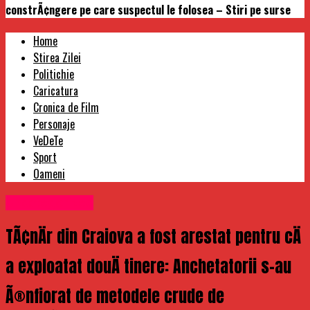
constrÃ¢ngere pe care suspectul le folosea – Stiri pe surse
Home
Stirea Zilei
Politichie
Caricatura
Cronica de Film
Personaje
VeDeTe
Sport
Oameni
Uncategorized
TÃ¢nÄr din Craiova a fost arestat pentru cÄ
a exploatat douÄ tinere: Anchetatorii s-au
Ã®nfiorat de metodele crude de