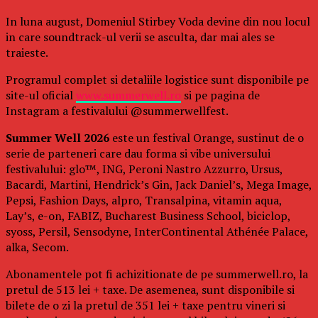
In luna august, Domeniul Stirbey Voda devine din nou locul
in care soundtrack-ul verii se asculta, dar mai ales se
traieste.
Programul complet si detaliile logistice sunt disponibile pe
site-ul oficial
www.summerwell.ro
si pe pagina de
Instagram a festivalului @summerwellfest.
Summer Well 2026
este un festival Orange, sustinut de o
serie de parteneri care dau forma si vibe universului
festivalului: glo™, ING, Peroni Nastro Azzurro, Ursus,
Bacardi, Martini, Hendrick’s Gin, Jack Daniel’s, Mega Image,
Pepsi, Fashion Days, alpro, Transalpina, vitamin aqua,
Lay’s, e-on, FABIZ, Bucharest Business School, biciclop,
syoss, Persil, Sensodyne, InterContinental Athénée Palace,
alka, Secom.
Abonamentele pot fi achizitionate de pe summerwell.ro, la
pretul de 513 lei + taxe. De asemenea, sunt disponibile si
bilete de o zi la pretul de 351 lei + taxe pentru vineri si