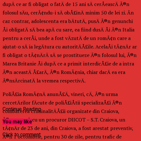
dupÄ ce ar fi obligat o fatÄ de 15 ani sÄ cerÅeascÄ Ã®n
folosul sÄu, cerÃ¢ndu-i sÄ obÅ£inÄ minim 50 de lei zi. Ãn
caz contrar, adolescenta era bÄtutÄ, pusÄ Ã®n genunchi
Åi obligatÄ sÄ bea apÄ cu sare, ea fiind dusÄ Åi Ã®n Italia
pentru a cerÅi, unde a fost vÄzutÄ de un romÃ¢n care a
ajutat-o sÄ ia legÄtura cu autoritÄÅ£ile. AcelaÅi tÃ¢nÄr ar
fi obligat o tÃ¢nÄrÄ sÄ se prostitueze Ã®n folosul lui, Ã®n
Marea Britanie Åi dupÄ ce a primit interdicÅ£ie de a intra
Ã®n aceastÄ Å£arÄ, Ã®n RomÃ¢nia, chiar dacÄ ea era
Ã®nsÄrcinatÄ la vremea respectivÄ.
PoliÅ£ia RomÃ¢nÄ anunÅ£Ä, vineri, cÄ, Ã®n urma
cercetÄrilor fÄcute de poliÅ£iÅtii specializaÅ£i Ã®n
Continue Reading
combaterea criminalitÄÅ£ii organizate din Craiova,
Ã®mpreunÄ cu un procuror DIICOT – S.T. Craiova, un
You may like
tÃ¢nÄr de 23 de ani, din Craiova, a fost arestat preventiv,
Click to comment
Ã®n 1 octombrie, pentru 30 de zile, pentru trafic de