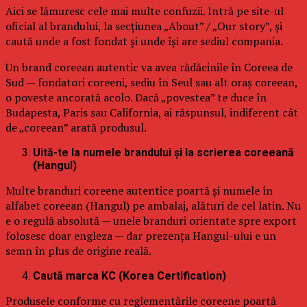
Aici se lămuresc cele mai multe confuzii. Intră pe site-ul
oficial al brandului, la secțiunea „About” / „Our story”, și
caută unde a fost fondat și unde își are sediul compania.
Un brand coreean autentic va avea rădăcinile în Coreea de
Sud — fondatori coreeni, sediu în Seul sau alt oraș coreean,
o poveste ancorată acolo. Dacă „povestea” te duce în
Budapesta, Paris sau California, ai răspunsul, indiferent cât
de „coreean” arată produsul.
Uită-te la numele brandului și la scrierea coreeană
(Hangul)
Multe branduri coreene autentice poartă și numele în
alfabet coreean (Hangul) pe ambalaj, alături de cel latin. Nu
e o regulă absolută — unele branduri orientate spre export
folosesc doar engleza — dar prezența Hangul-ului e un
semn în plus de origine reală.
Caută marca KC (Korea Certification)
Produsele conforme cu reglementările coreene poartă