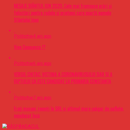
MESAJE SFÂNTUL ION 2020. Cele mai frumoase urări şi
felicitări pentru rudele şi prietenii care poartă numele
Sfântului Ioan
Politichie
4 ani ago
Vine Ceaușescu !?
Politichie
6 ani ago
VERGIL CHITAC, VICTIMA A CORONAVIRUSULUI DAR SI A
FAPTULUI CA ESTE CANDIDAT LA PRIMARIA CONSTANTA
Politichie
7 ani ago
Frați masoni, reuniți în SRL si ultimul mare șpăgar de suflete,
nejudecat încă