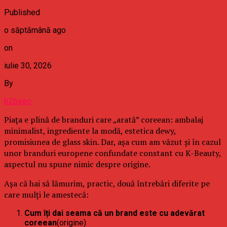
Published
o săptămână ago
on
iulie 30, 2026
By
b2bseo
Piața e plină de branduri care „arată” coreean: ambalaj
minimalist, ingrediente la modă, estetica dewy,
promisiunea de glass skin. Dar, așa cum am văzut și în cazul
unor branduri europene confundate constant cu K-Beauty,
aspectul nu spune nimic despre origine.
Așa că hai să lămurim, practic, două întrebări diferite pe
care mulți le amestecă:
Cum îți dai seama că un brand este cu adevărat
coreean
(origine)