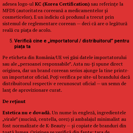
adesea logo-ul
KC (Korea Certification)
sau referințe la
MFDS (autoritatea coreeană a medicamentelor și
cosmeticelor). E un indiciu că produsul a trecut prin
sistemul de reglementare coreean — deci că are o legătură
reală cu piața de acolo.
Verifică cine e „importatorul / distribuitorul” pentru
piața ta
Pe eticheta din România/UE vei găsi datele importatorului
sau ale „persoanei responsabile”. Asta nu-ți spune direct
originea, dar un brand coreean serios ajunge la tine printr-
un importator oficial. Poți verifica pe site-ul brandului dacă
distribuitorul respectiv e recunoscut oficial — un semn de
lanț de aprovizionare curat.
De reținut
Estetica nu e dovadă.
Un nume în engleză, ingredientele
„virale” (mucină, centella, orez) și ambalajul minimalist au
fost normalizate de K-Beauty — și copiate de branduri din
toată lumea. Originea se verifică din fapte: țara de