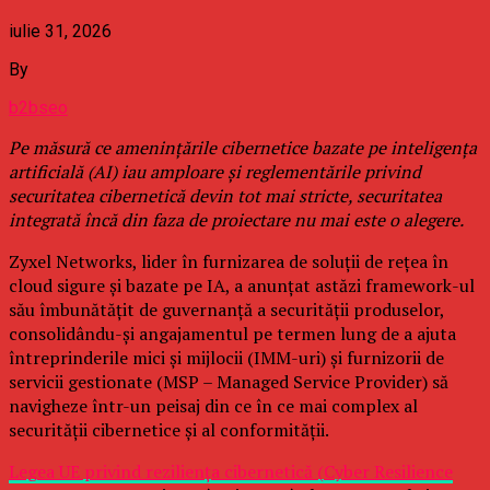
iulie 31, 2026
By
b2bseo
Pe măsură ce amenințările cibernetice bazate pe inteligența
artificială (AI) iau amploare și reglementările privind
securitatea cibernetică devin tot mai stricte, securitatea
integrată încă din faza de proiectare nu mai este o alegere.
Zyxel Networks, lider în furnizarea de soluții de rețea în
cloud sigure și bazate pe IA, a anunțat astăzi framework-ul
său îmbunătățit de guvernanță a securității produselor,
consolidându-și angajamentul pe termen lung de a ajuta
întreprinderile mici și mijlocii (IMM-uri) și furnizorii de
servicii gestionate (MSP – Managed Service Provider) să
navigheze într-un peisaj din ce în ce mai complex al
securității cibernetice și al conformității.
Legea UE privind reziliența cibernetică (Cyber Resilience