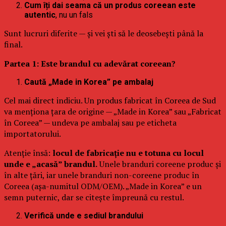
Cum îți dai seama că un produs coreean este
autentic
, nu un fals
Sunt lucruri diferite — și vei ști să le deosebești până la
final.
Partea 1: Este brandul cu adevărat coreean?
Caută „Made in Korea” pe ambalaj
Cel mai direct indiciu. Un produs fabricat în Coreea de Sud
va menționa țara de origine — „Made in Korea” sau „Fabricat
în Coreea” — undeva pe ambalaj sau pe eticheta
importatorului.
Atenție însă:
locul de fabricație nu e totuna cu locul
unde e „acasă” brandul.
Unele branduri coreene produc și
în alte țări, iar unele branduri non-coreene produc în
Coreea (așa-numitul ODM/OEM). „Made in Korea” e un
semn puternic, dar se citește împreună cu restul.
Verifică unde e sediul brandului