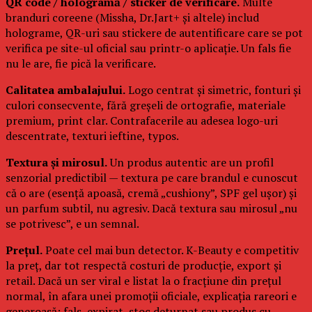
QR code / hologramă / sticker de verificare.
Multe
branduri coreene (Missha, Dr.Jart+ și altele) includ
holograme, QR-uri sau stickere de autentificare care se pot
verifica pe site-ul oficial sau printr-o aplicație. Un fals fie
nu le are, fie pică la verificare.
Calitatea ambalajului.
Logo centrat și simetric, fonturi și
culori consecvente, fără greșeli de ortografie, materiale
premium, print clar. Contrafacerile au adesea logo-uri
descentrate, texturi ieftine, typos.
Textura și mirosul.
Un produs autentic are un profil
senzorial predictibil — textura pe care brandul e cunoscut
că o are (esență apoasă, cremă „cushiony”, SPF gel ușor) și
un parfum subtil, nu agresiv. Dacă textura sau mirosul „nu
se potrivesc”, e un semnal.
Prețul.
Poate cel mai bun detector. K-Beauty e competitiv
la preț, dar tot respectă costuri de producție, export și
retail. Dacă un ser viral e listat la o fracțiune din prețul
normal, în afara unei promoții oficiale, explicația rareori e
generoasă: fals, expirat, stoc deturnat sau produs cu