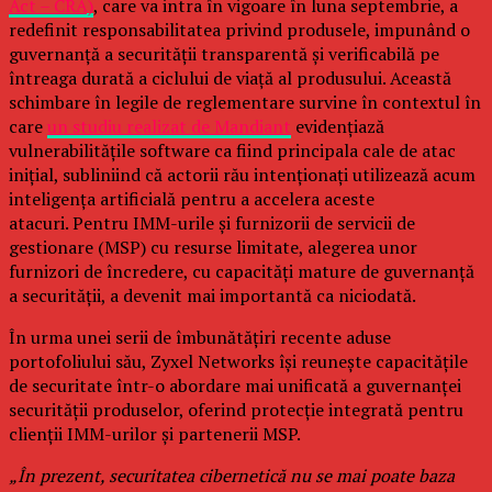
Act – CRA)
, care va intra în vigoare în luna septembrie, a
redefinit responsabilitatea privind produsele, impunând o
guvernanță a securității transparentă și verificabilă pe
întreaga durată a ciclului de viață al produsului. Această
schimbare în legile de reglementare survine în contextul în
care
un studiu realizat de Mandiant
evidențiază
vulnerabilitățile software ca fiind principala cale de atac
inițial, subliniind că actorii rău intenționați utilizează acum
inteligența artificială pentru a accelera aceste
atacuri. Pentru IMM-urile și furnizorii de servicii de
gestionare (MSP) cu resurse limitate, alegerea unor
furnizori de încredere, cu capacități mature de guvernanță
a securității, a devenit mai importantă ca niciodată.
În urma unei serii de îmbunătățiri recente aduse
portofoliului său, Zyxel Networks își reunește capacitățile
de securitate într-o abordare mai unificată a guvernanței
securității produselor, oferind protecție integrată pentru
clienții IMM-urilor și partenerii MSP.
„În prezent, securitatea cibernetică nu se mai poate baza