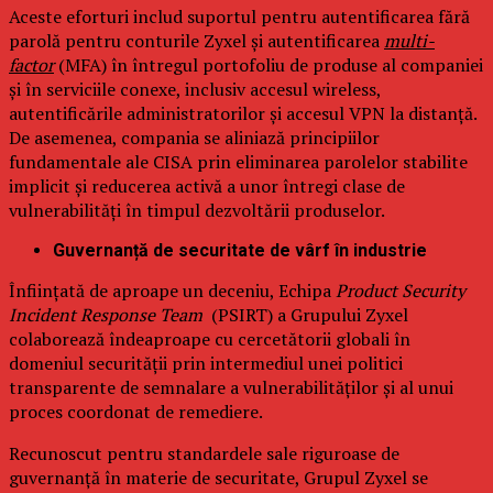
Aceste eforturi includ suportul pentru autentificarea fără
parolă pentru conturile Zyxel și autentificarea
multi-
factor
(MFA) în întregul portofoliu de produse al companiei
și în serviciile conexe, inclusiv accesul wireless,
autentificările administratorilor și accesul VPN la distanță.
De asemenea, compania se aliniază principiilor
fundamentale ale CISA prin eliminarea parolelor stabilite
implicit și reducerea activă a unor întregi clase de
vulnerabilități în timpul dezvoltării produselor.
Guvernanță de securitate de vârf în industrie
Înființată de aproape un deceniu, Echipa
Product Security
Incident Response Team
(PSIRT) a Grupului Zyxel
colaborează îndeaproape cu cercetătorii globali în
domeniul securității prin intermediul unei politici
transparente de semnalare a vulnerabilităților și al unui
proces coordonat de remediere.
Recunoscut pentru standardele sale riguroase de
guvernanță în materie de securitate, Grupul Zyxel se