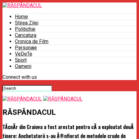
Home
Stirea Zilei
Politichie
Caricatura
Cronica de Film
Personaje
VeDeTe
Sport
Oameni
Connect with us
RĂSPÂNDACUL
TÃ¢nÄr din Craiova a fost arestat pentru cÄ a exploatat douÄ
tinere: Anchetatorii s-au Ã®nfiorat de metodele crude de