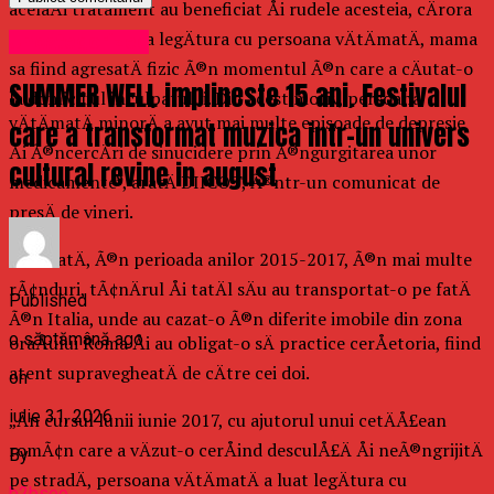
acelaÅi tratament au beneficiat Åi rudele acesteia, cÄrora
li s-a interzis sÄ ia legÄtura cu persoana vÄtÄmatÄ, mama
Uncategorized
sa fiind agresatÄ fizic Ã®n momentul Ã®n care a cÄutat-o
SUMMER WELL implineste 15 ani. Festivalul
la domiciliul inculpatului. Din acest motiv, persoana
vÄtÄmatÄ minorÄ a avut mai multe episoade de depresie
care a transformat muzica intr-un univers
Åi Ã®ncercÄri de sinucidere prin Ã®ngurgitarea unor
cultural revine in august
medicamente”, aratÄ DIICOT, Ã®ntr-un comunicat de
presÄ de vineri.
TotodatÄ, Ã®n perioada anilor 2015-2017, Ã®n mai multe
rÃ¢nduri, tÃ¢nÄrul Åi tatÄl sÄu au transportat-o pe fatÄ
Published
Ã®n Italia, unde au cazat-o Ã®n diferite imobile din zona
o săptămână ago
oraÅului Roma Åi au obligat-o sÄ practice cerÅetoria, fiind
atent supravegheatÄ de cÄtre cei doi.
on
iulie 31, 2026
„Ãn cursul lunii iunie 2017, cu ajutorul unui cetÄÅ£ean
romÃ¢n care a vÄzut-o cerÅind desculÅ£Ä Åi neÃ®ngrijitÄ
By
pe stradÄ, persoana vÄtÄmatÄ a luat legÄtura cu
b2bseo