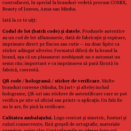
contrafaceri, în special la branduri-vedetă precum COSRX,
Beauty of Joseon, Anua sau Missha.
Iată la ce te uiți:
Codul de lot (batch code) și datele.
Produsele autentice
au un cod de lot alfanumeric, dată de fabricație și expirare,
imprimate direct pe flacon sau cutie — nu doar lipite ca
sticker adăugat ulterior. Formatul diferă de la brand la
brand, așa că un plasament neobișnuit nu e automat un
semn rău; important e ca imprimarea să pară făcută în
fabrică, coerentă.
QR code / hologramă / sticker de verificare.
Multe
branduri coreene (Missha, Dr.Jart+ și altele) includ
holograme, QR-uri sau stickere de autentificare care se pot
verifica pe site-ul oficial sau printr-o aplicație. Un fals fie
nu le are, fie pică la verificare.
Calitatea ambalajului.
Logo centrat și simetric, fonturi și
culori consecvente, fără greșeli de ortografie, materiale
premium, print clar. Contrafacerile au adesea logo-uri