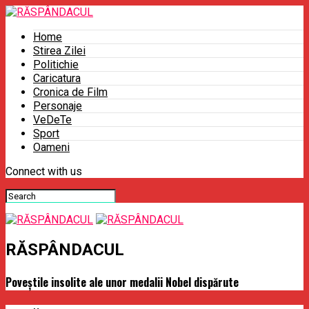
Home
Stirea Zilei
Politichie
Caricatura
Cronica de Film
Personaje
VeDeTe
Sport
Oameni
Connect with us
RĂSPÂNDACUL
Poveştile insolite ale unor medalii Nobel dispărute