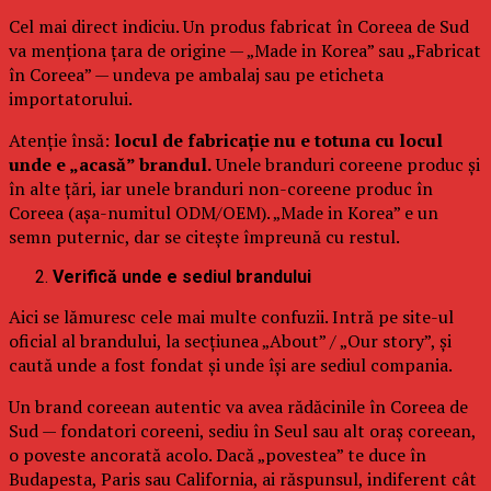
Cel mai direct indiciu. Un produs fabricat în Coreea de Sud
va menționa țara de origine — „Made in Korea” sau „Fabricat
în Coreea” — undeva pe ambalaj sau pe eticheta
importatorului.
Atenție însă:
locul de fabricație nu e totuna cu locul
unde e „acasă” brandul.
Unele branduri coreene produc și
în alte țări, iar unele branduri non-coreene produc în
Coreea (așa-numitul ODM/OEM). „Made in Korea” e un
semn puternic, dar se citește împreună cu restul.
Verifică unde e sediul brandului
Aici se lămuresc cele mai multe confuzii. Intră pe site-ul
oficial al brandului, la secțiunea „About” / „Our story”, și
caută unde a fost fondat și unde își are sediul compania.
Un brand coreean autentic va avea rădăcinile în Coreea de
Sud — fondatori coreeni, sediu în Seul sau alt oraș coreean,
o poveste ancorată acolo. Dacă „povestea” te duce în
Budapesta, Paris sau California, ai răspunsul, indiferent cât