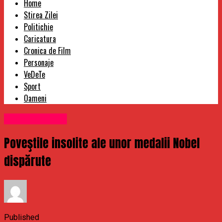
Home
Stirea Zilei
Politichie
Caricatura
Cronica de Film
Personaje
VeDeTe
Sport
Oameni
Uncategorized
Poveştile insolite ale unor medalii Nobel
dispărute
Published