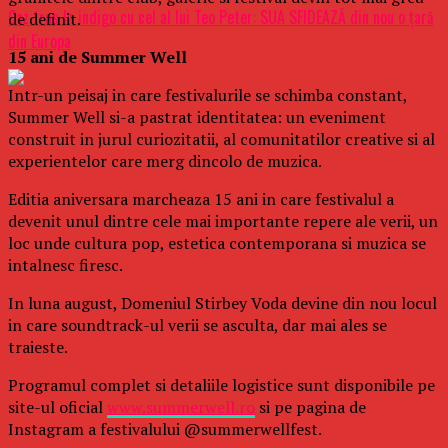
Caz tras la indigo cu cel al lui Teo Peter: SUA SFIDEAZĂ din nou o țară
de definit.
din Europa
15 ani de Summer Well
Intr-un peisaj in care festivalurile se schimba constant,
Summer Well si-a pastrat identitatea: un eveniment
construit in jurul curiozitatii, al comunitatilor creative si al
experientelor care merg dincolo de muzica.
Editia aniversara marcheaza 15 ani in care festivalul a
devenit unul dintre cele mai importante repere ale verii, un
loc unde cultura pop, estetica contemporana si muzica se
intalnesc firesc.
In luna august, Domeniul Stirbey Voda devine din nou locul
in care soundtrack-ul verii se asculta, dar mai ales se
traieste.
Programul complet si detaliile logistice sunt disponibile pe
site-ul oficial
www.summerwell.ro
si pe pagina de
Instagram a festivalului @summerwellfest.