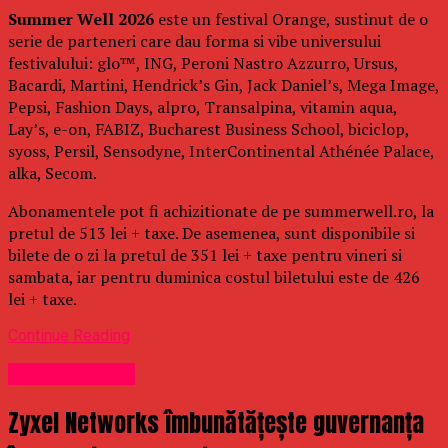
Summer Well 2026
este un festival Orange, sustinut de o
serie de parteneri care dau forma si vibe universului
festivalului: glo™, ING, Peroni Nastro Azzurro, Ursus,
Bacardi, Martini, Hendrick’s Gin, Jack Daniel’s, Mega Image,
Pepsi, Fashion Days, alpro, Transalpina, vitamin aqua,
Lay’s, e-on, FABIZ, Bucharest Business School, biciclop,
syoss, Persil, Sensodyne, InterContinental Athénée Palace,
alka, Secom.
Abonamentele pot fi achizitionate de pe summerwell.ro, la
pretul de 513 lei + taxe. De asemenea, sunt disponibile si
bilete de o zi la pretul de 351 lei + taxe pentru vineri si
sambata, iar pentru duminica costul biletului este de 426
lei + taxe.
Continue Reading
Uncategorized
Zyxel Networks îmbunătățește guvernanța