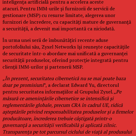
inteligența artificială pentru a accelera aceste
atacuri. Pentru IMM-urile și furnizorii de servicii de
gestionare (MSP) cu resurse limitate, alegerea unor
furnizori de încredere, cu capacități mature de guvernanță
a securității, a devenit mai importantă ca niciodată.
În urma unei serii de îmbunătățiri recente aduse
portofoliului său, Zyxel Networks își reunește capacitățile
de securitate într-o abordare mai unificată a guvernanței
securității produselor, oferind protecție integrată pentru
clienții IMM-urilor și partenerii MSP.
„În prezent, securitatea cibernetică nu se mai poate baza
doar pe promisiuni
”, a declarat Edward Yu, directorul
pentru securitatea informațiilor al Grupului Zyxel. „
Pe
măsură ce amenințările cibernetice se intensifică și
reglementările globale, precum CRA în cadrul UE, ridică
așteptările privind responsabilitatea produselor și a firmelor
producătoare, încrederea trebuie câștigată printr-o
guvernanță a securității verificabilă și aplicată zilnic.
Transparența pe tot parcursul ciclului de viață al produsului