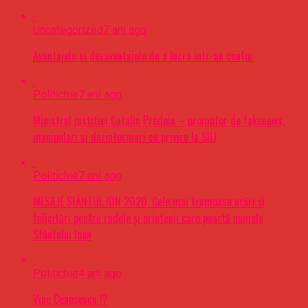
Uncategorized
7 ani ago
Avantajele si dezavantajele de a lucra intr-un coafor
Politichie
7 ani ago
Ministrul justitiei Catalin Predoiu – promotor de fakenews,
manipulari si dezinformari cu privire la SIIJ
Politichie
7 ani ago
MESAJE SFÂNTUL ION 2020. Cele mai frumoase urări şi
felicitări pentru rudele şi prietenii care poartă numele
Sfântului Ioan
Politichie
4 ani ago
Vine Ceaușescu !?