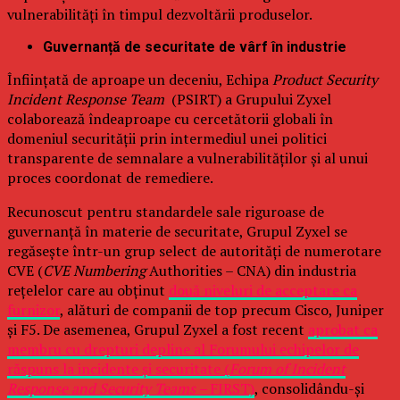
vulnerabilități în timpul dezvoltării produselor.
Guvernanță de securitate de vârf în industrie
Înființată de aproape un deceniu, Echipa
Product Security
Incident Response Team
(PSIRT) a Grupului Zyxel
colaborează îndeaproape cu cercetătorii globali în
domeniul securității prin intermediul unei politici
transparente de semnalare a vulnerabilităților și al unui
proces coordonat de remediere.
Recunoscut pentru standardele sale riguroase de
guvernanță în materie de securitate, Grupul Zyxel se
regăsește într-un grup select de autorități de numerotare
CVE (
CVE Numbering
Authorities – CNA) din industria
rețelelor care au obținut
două niveluri de acceptare ca
furnizor
, alături de companii de top precum Cisco, Juniper
și F5. De asemenea, Grupul Zyxel a fost recent
aprobat ca
membru cu drepturi depline al Forumului echipelor de
răspuns la incidente și securitate (
Forum of Incident
Response and Security Teams –
FIRST)
, consolidându-și