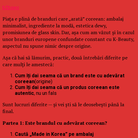
b2bseo
Piața e plină de branduri care „arată” coreean: ambalaj
minimalist, ingrediente la modă, estetica dewy,
promisiunea de glass skin. Dar, așa cum am văzut și în cazul
unor branduri europene confundate constant cu K-Beauty,
aspectul nu spune nimic despre origine.
Așa că hai să lămurim, practic, două întrebări diferite pe
care mulți le amestecă:
Cum îți dai seama că un brand este cu adevărat
coreean
(origine)
Cum îți dai seama că un produs coreean este
autentic
, nu un fals
Sunt lucruri diferite — și vei ști să le deosebești până la
final.
Partea 1: Este brandul cu adevărat coreean?
Caută „Made in Korea” pe ambalaj