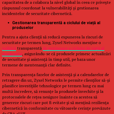
capacitatea de a colabora la nivel global în ceea ce privește
răspunsul coordonat la vulnerabilități și gestionarea
incidentelor de securitate cibernetică.
Gestionarea transparentă a ciclului de viață al
produselor
Pentru a ajuta clienții să reducă expunerea la riscuri de
securitate pe termen lung, Zyxel Networks menține o
politică
transparentă
de gestionare a ciclului de viață al
produselor
, asigurându-se că produsele primesc actualizări
de securitate și asistență în timp util, pe baza unor
termene de mentenanță clar definite.
Prin transparența fazelor de asistență și a calendarelor de
retragere din uz, Zyxel Networks le permite clienților să-și
planifice investițiile tehnologice pe termen lung cu mai
multă încredere, să renunțe la produsele învechite și la
protocoalele de rețea nesigure înainte ca acestea să
genereze riscuri care pot fi evitate și să mențină reziliența
cibernetică în conformitate cu viitoarele cerințe prevăzute
de CRA al UE.