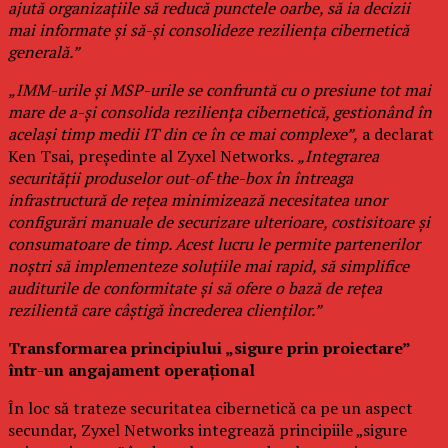
ajută organizațiile să reducă punctele oarbe, să ia decizii
mai informate și să-și consolideze reziliența cibernetică
generală.”
„IMM-urile și MSP-urile se confruntă cu o presiune tot mai
mare de a-și consolida reziliența cibernetică, gestionând în
același timp medii IT din ce în ce mai complexe”,
a declarat
Ken Tsai, președinte al Zyxel Networks.
„Integrarea
securității produselor out-of-the-box în întreaga
infrastructură de rețea minimizează necesitatea unor
configurări manuale de securizare ulterioare, costisitoare și
consumatoare de timp. Acest lucru le permite partenerilor
noștri să implementeze soluțiile mai rapid, să simplifice
auditurile de conformitate și să ofere o bază de rețea
rezilientă care câștigă încrederea clienților.”
Transformarea principiului „sigure prin proiectare”
într-un angajament operațional
În loc să trateze securitatea cibernetică ca pe un aspect
secundar, Zyxel Networks integrează principiile „sigure