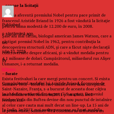
– scoase la licitaţii
Medalia aferentă premiului Nobel pentru pace primit de
francezul Aristide Briand în 1926 a fost vândută la licitaţie
Published
pentru suma modestă de 12.200 de euro, în 2008.
o săptămână ago
Şase ani mai târziu, biologul american James Watson, care a
câştigat premiul Nobel în 1962, pentru contribuţia la
on
descoperirea structurii ADN, şi care a făcut nişte declaraţii
iulie 31, 2026
controversate despre africani, şi-a vândut medalia pentru
4,1 milioane de dolari. Cumpărătorul, miliardarul rus Alişer
By
Usmanov, i-a returnat medalia.
b2bseo
– furate
Exista festivaluri la care mergi pentru un concert. Si exista
Cumpărătorul medaliei lui Aristide Briand, Écomusée de
Summer Well – locul in care muzica este doar inceputul.
Saint-Nazaire, Franţa, s-a bucurat de aceasta doar câţiva
In al doilea weekend din august (7-9 august), Domeniul
ani. Medalia a fost furată în 2015 şi nu a fost încă
Stirbey Voda din Buftea devine din nou punctul de intalnire
recuperată.
al celor care cauta mai mult decat un line-up. La 15 ani de
În India, în 2017, mai multe persoane au furat medalia
la prima editie, Summer Well continua sa defineasca un