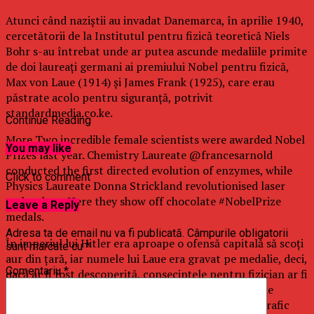
Atunci când naziştii au invadat Danemarca, în aprilie 1940,
cercetătorii de la Institutul pentru fizică teoretică Niels
Bohr s-au întrebat unde ar putea ascunde medaliile primite
de doi laureaţi germani ai premiului Nobel pentru fizică,
Max von Laue (1914) şi James Frank (1925), care erau
păstrate acolo pentru siguranţă, potrivit
standardmedia.co.ke.
Continue Reading
More Two incredible female scientists were awarded Nobel
You may like
Prizes last year. Chemistry Laureate @francesarnold
conducted the first directed evolution of enzymes, while
Click to comment
Physics Laureate Donna Strickland revolutionised laser
technology. Here they show off chocolate #NobelPrize
Leave a Reply
medals.
Adresa ta de email nu va fi publicată.
Câmpurile obligatorii
În imperiul lui Hitler era aproape o ofensă capitală să scoţi
sunt marcate cu
*
aur din ţară, iar numele lui Laue era gravat pe medalie, deci,
Comentariu
*
dacă ar fi fost descoperită, consecinţele pentru fizician ar fi
fost drastice, a povestit chimistul maghiar George de
Hevesy, care lucra la institut, într-un eseu autobiografic