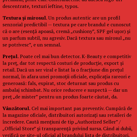
descentrate, texturi ieftine, typos.
Textura și mirosul.
Un produs autentic are un profil
senzorial predictibil — textura pe care brandul e cunoscut
că o are (esență apoasă, cremă „cushiony”, SPF gel ușor) și
un parfum subtil, nu agresiv. Dacă textura sau mirosul „nu
se potrivesc”, e un semnal.
Prețul.
Poate cel mai bun detector. K-Beauty e competitiv
la preț, dar tot respectă costuri de producție, export și
retail. Dacă un ser viral e listat la o fracțiune din prețul
normal, în afara unei promoții oficiale, explicația rareori e
generoasă: fals, expirat, stoc deturnat sau produs cu
ambalaj schimbat. Nu orice reducere e suspectă — dar un
preț „de mister” pentru un produs foarte căutat, da.
Vânzătorul.
Cel mai important pas preventiv. Cumpără de
la magazine oficiale, distribuitori autorizați sau retaileri de
încredere. Caută mențiuni de tip „Authorized Seller” /
„Official Store” și transparență privind sursa. Când ai dubii,
verifică pe site-ul oficial al brandului lista de distribuitori.