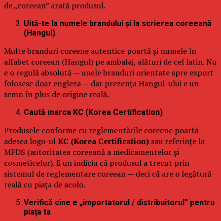
de „coreean” arată produsul.
Uită-te la numele brandului și la scrierea coreeană
(Hangul)
Multe branduri coreene autentice poartă și numele în
alfabet coreean (Hangul) pe ambalaj, alături de cel latin. Nu
e o regulă absolută — unele branduri orientate spre export
folosesc doar engleza — dar prezența Hangul-ului e un
semn în plus de origine reală.
Caută marca KC (Korea Certification)
Produsele conforme cu reglementările coreene poartă
adesea logo-ul
KC (Korea Certification)
sau referințe la
MFDS (autoritatea coreeană a medicamentelor și
cosmeticelor). E un indiciu că produsul a trecut prin
sistemul de reglementare coreean — deci că are o legătură
reală cu piața de acolo.
Verifică cine e „importatorul / distribuitorul” pentru
piața ta