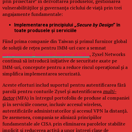
prin proiectare” în dezvoltarea produselor, gestionarea
vulnerabilităților și guvernanța ciclului de viață prin trei
angajamente fundamentale:
Implementarea principiului „
Secure by Design
” în
toate produsele și serviciile
Fiind prima companie din Taiwan și primul furnizor global
de soluții de rețea pentru IMM-uri care a semnat
angajamentul „Secure by Design” al CISA
, Zyxel Networks
continuă să introducă inițiative de securitate axate pe
IMM-uri, concepute pentru a reduce riscul operațional și a
simplifica implementarea securizată.
Aceste eforturi includ suportul pentru autentificarea fără
parolă pentru conturile Zyxel și autentificarea
multi-
factor
(MFA) în întregul portofoliu de produse al companiei
și în serviciile conexe, inclusiv accesul wireless,
autentificările administratorilor și accesul VPN la distanță.
De asemenea, compania se aliniază principiilor
fundamentale ale CISA prin eliminarea parolelor stabilite
implicit și reducerea activă a unor întregi clase de