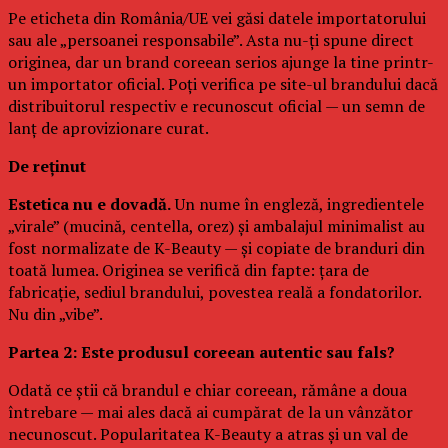
Pe eticheta din România/UE vei găsi datele importatorului
sau ale „persoanei responsabile”. Asta nu-ți spune direct
originea, dar un brand coreean serios ajunge la tine printr-
un importator oficial. Poți verifica pe site-ul brandului dacă
distribuitorul respectiv e recunoscut oficial — un semn de
lanț de aprovizionare curat.
De reținut
Estetica nu e dovadă.
Un nume în engleză, ingredientele
„virale” (mucină, centella, orez) și ambalajul minimalist au
fost normalizate de K-Beauty — și copiate de branduri din
toată lumea. Originea se verifică din fapte: țara de
fabricație, sediul brandului, povestea reală a fondatorilor.
Nu din „vibe”.
Partea 2: Este produsul coreean autentic sau fals?
Odată ce știi că brandul e chiar coreean, rămâne a doua
întrebare — mai ales dacă ai cumpărat de la un vânzător
necunoscut. Popularitatea K-Beauty a atras și un val de