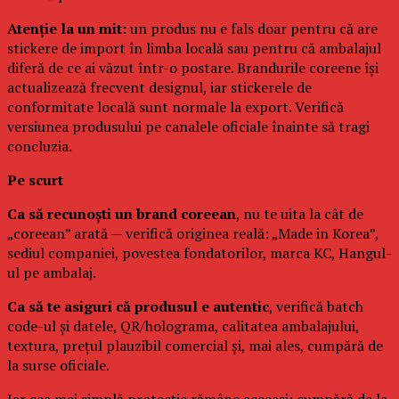
Atenție la un mit:
un produs nu e fals doar pentru că are
stickere de import în limba locală sau pentru că ambalajul
diferă de ce ai văzut într-o postare. Brandurile coreene își
actualizează frecvent designul, iar stickerele de
conformitate locală sunt normale la export. Verifică
versiunea produsului pe canalele oficiale înainte să tragi
concluzia.
Pe scurt
Ca să recunoști un brand coreean
, nu te uita la cât de
„coreean” arată — verifică originea reală: „Made in Korea”,
sediul companiei, povestea fondatorilor, marca KC, Hangul-
ul pe ambalaj.
Ca să te asiguri că produsul e autentic
, verifică batch
code-ul și datele, QR/holograma, calitatea ambalajului,
textura, prețul plauzibil comercial și, mai ales, cumpără de
la surse oficiale.
Iar cea mai simplă protecție rămâne aceeași: cumpără de la