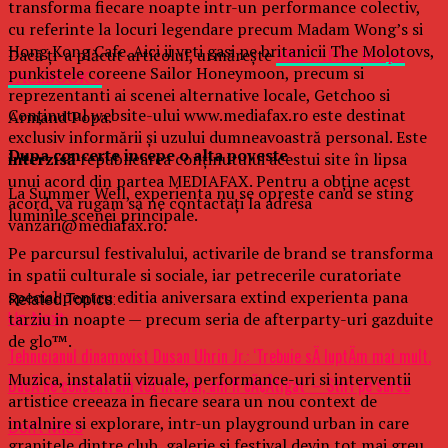
transforma fiecare noapte intr-un performance colectiv,
cu referinte la locuri legendare precum Madam Wong’s si
Hong Kong Cafe. Aici ii veti gasi pe britanicii The Molotovs,
Dacă ţi-a plăcut articolul, urmăreşte
MEDIAFAX.RO pe
punkistele coreene Sailor Honeymoon, precum si
FACEBOOK »
reprezentanti ai scenei alternative locale, Getchoo si
Conținutul website-ului www.mediafax.ro este destinat
Armand Popa.
exclusiv informării și uzului dumneavoastră personal. Este
Dupa concerte incepe o alta poveste
interzisă
republicarea conținutului acestui site în lipsa
unui acord din partea MEDIAFAX. Pentru a obține acest
La Summer Well, experienta nu se opreste cand se sting
acord, vă rugăm să ne contactați la adresa
luminile scenei principale.
vanzari@mediafax.ro.
Pe parcursul festivalului, activarile de brand se transforma
in spatii culturale si sociale, iar petrecerile curatoriate
special pentru editia aniversara extind experienta pana
Related Topics:
tarziu in noapte — precum seria de afterparty-uri gazduite
Up Next
de glo™.
Tehnicianul dinamovist Dusan Uhrin Jr.: ‘Trebuie sÄ luptÄm mai mult.
Muzica, instalatii vizuale, performance-uri si interventii
DacÄ ne concentram tot meciul, am fi cÃ¢Åtigat’ – Stiri pe surse
artistice creeaza in fiecare seara un nou context de
intalnire si explorare, intr-un playground urban in care
Don't Miss
granitele dintre club, galerie si festival devin tot mai greu