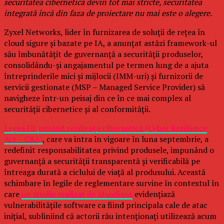
securitatea cibernetică devin tot mai stricte, securitatea
integrată încă din faza de proiectare nu mai este o alegere.
Zyxel Networks, lider în furnizarea de soluții de rețea în
cloud sigure și bazate pe IA, a anunțat astăzi framework-ul
său îmbunătățit de guvernanță a securității produselor,
consolidându-și angajamentul pe termen lung de a ajuta
întreprinderile mici și mijlocii (IMM-uri) și furnizorii de
servicii gestionate (MSP – Managed Service Provider) să
navigheze într-un peisaj din ce în ce mai complex al
securității cibernetice și al conformității.
Legea UE privind reziliența cibernetică (Cyber Resilience
Act – CRA)
, care va intra în vigoare în luna septembrie, a
redefinit responsabilitatea privind produsele, impunând o
guvernanță a securității transparentă și verificabilă pe
întreaga durată a ciclului de viață al produsului. Această
schimbare în legile de reglementare survine în contextul în
care
un studiu realizat de Mandiant
evidențiază
vulnerabilitățile software ca fiind principala cale de atac
inițial, subliniind că actorii rău intenționați utilizează acum