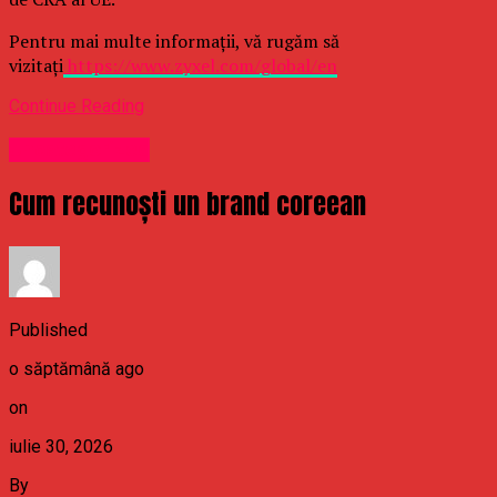
Pentru mai multe informații, vă rugăm să
vizitați
https://www.zyxel.com/global/en
Continue Reading
Uncategorized
Cum recunoști un brand coreean
Published
o săptămână ago
on
iulie 30, 2026
By