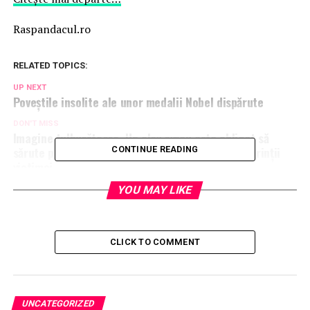
Raspandacul.ro
RELATED TOPICS:
UP NEXT
Poveştile insolite ale unor medalii Nobel dispărute
DON'T MISS
Imagine tulburătoare. Un elev evreu este obligat să
sărute pantofii unui coleg musulman. Ce spun părinţii
CONTINUE READING
victimei
YOU MAY LIKE
CLICK TO COMMENT
UNCATEGORIZED