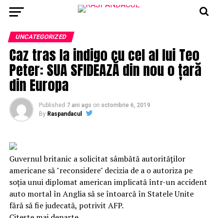
UNCATEGORIZED
Caz tras la indigo cu cel al lui Teo
Peter: SUA SFIDEAZĂ din nou o țară
din Europa
Published
7 ani ago
on
octombrie 6, 2019
By
Raspandacul
Guvernul britanic a solicitat sâmbătă autorităţilor
americane să "reconsidere" decizia de a o autoriza pe
soţia unui diplomat american implicată într-un accident
auto mortal în Anglia să se întoarcă în Statele Unite
fără să fie judecată, potrivit AFP.
Citește mai departe…