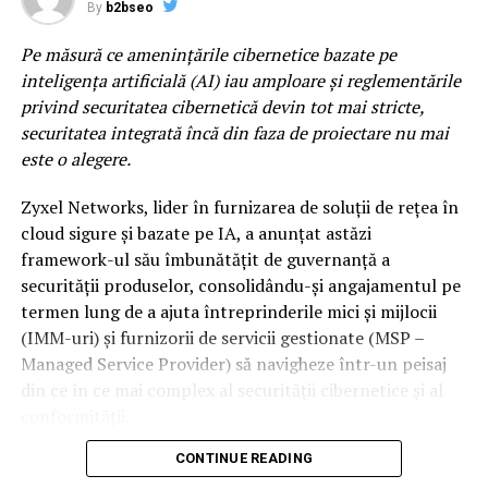
line-up construit pentru momente care raman cu tine
By
b2bseo
mult dupa ultimul encore. Lor li se alatura si nume
Pe măsură ce amenințările cibernetice bazate pe
precum DE’WAYNE, Noga Erez sau Jalen Ngonda, trei
inteligența artificială (AI) iau amploare și reglementările
dintre cele mai interesante voci ale muzicii
privind securitatea cibernetică devin tot mai stricte,
contemporane, acoperind o paleta larga de genuri
securitatea integrată încă din faza de proiectare nu mai
muzicale.
este o alegere.
Sunset Stage by ING x VISA
este spatiul dedicat celor
Zyxel Networks, lider în furnizarea de soluții de rețea în
care urmaresc scena muzicala inainte ca aceasta sa
cloud sigure și bazate pe IA, a anunțat astăzi
ajunga in mainstream. Indie, electronic, alternative si
framework-ul său îmbunătățit de guvernanță a
proiecte experimentale coexista intr-un line-up care
securității produselor, consolidându-și angajamentul pe
pune reflectorul pe noua generatie de artisti si pe
termen lung de a ajuta întreprinderile mici și mijlocii
directiile in care se indreapta muzica internationala. Pe
(IMM-uri) și furnizorii de servicii gestionate (MSP –
aceasta scena va urca si 2hollis, fenomenul alternativ al
Managed Service Provider) să navigheze într-un peisaj
noii generatii, dar si proiecte muzicale precum ZEP,
din ce în ce mai complex al securității cibernetice și al
Chalk sau duo-ul napolitan Nu Genea.
conformității.
Electro Punk Club
revine pentru al doilea an si
CONTINUE READING
Legea UE privind reziliența cibernetică (Cyber Resilience
continua sa fie una dintre cele mai spectaculoase