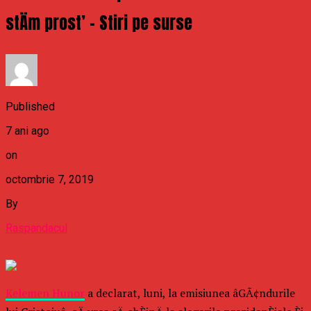
stÄm prost’ – Stiri pe surse
Published
7 ani ago
on
octombrie 7, 2019
By
Raspandacul
Kelemen Hunor
a declarat, luni, la emisiunea âGÃ¢ndurile