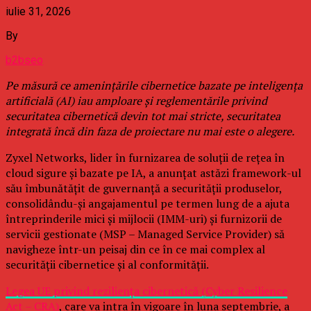
iulie 31, 2026
By
b2bseo
Pe măsură ce amenințările cibernetice bazate pe inteligența
artificială (AI) iau amploare și reglementările privind
securitatea cibernetică devin tot mai stricte, securitatea
integrată încă din faza de proiectare nu mai este o alegere.
Zyxel Networks, lider în furnizarea de soluții de rețea în
cloud sigure și bazate pe IA, a anunțat astăzi framework-ul
său îmbunătățit de guvernanță a securității produselor,
consolidându-și angajamentul pe termen lung de a ajuta
întreprinderile mici și mijlocii (IMM-uri) și furnizorii de
servicii gestionate (MSP – Managed Service Provider) să
navigheze într-un peisaj din ce în ce mai complex al
securității cibernetice și al conformității.
Legea UE privind reziliența cibernetică (Cyber Resilience
Act – CRA)
, care va intra în vigoare în luna septembrie, a