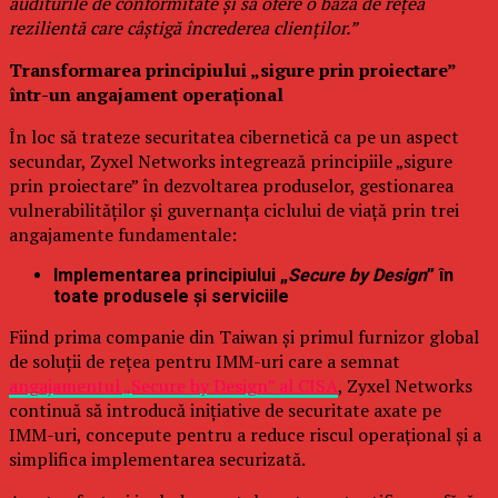
auditurile de conformitate și să ofere o bază de rețea
rezilientă care câștigă încrederea clienților.”
Transformarea principiului „sigure prin proiectare”
într-un angajament operațional
În loc să trateze securitatea cibernetică ca pe un aspect
secundar, Zyxel Networks integrează principiile „sigure
prin proiectare” în dezvoltarea produselor, gestionarea
vulnerabilităților și guvernanța ciclului de viață prin trei
angajamente fundamentale:
Implementarea principiului „
Secure by Design
” în
toate produsele și serviciile
Fiind prima companie din Taiwan și primul furnizor global
de soluții de rețea pentru IMM-uri care a semnat
angajamentul „Secure by Design” al CISA
, Zyxel Networks
continuă să introducă inițiative de securitate axate pe
IMM-uri, concepute pentru a reduce riscul operațional și a
simplifica implementarea securizată.