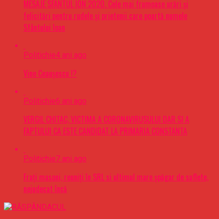
MESAJE SFÂNTUL ION 2020. Cele mai frumoase urări şi
felicitări pentru rudele şi prietenii care poartă numele
Sfântului Ioan
Politichie
4 ani ago
Vine Ceaușescu !?
Politichie
6 ani ago
VERGIL CHITAC, VICTIMA A CORONAVIRUSULUI DAR SI A
FAPTULUI CA ESTE CANDIDAT LA PRIMARIA CONSTANTA
Politichie
7 ani ago
Frați masoni, reuniți în SRL si ultimul mare șpăgar de suflete,
nejudecat încă