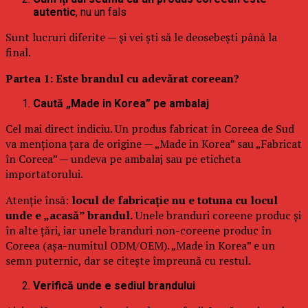
autentic
, nu un fals
Sunt lucruri diferite — și vei ști să le deosebești până la
final.
Partea 1: Este brandul cu adevărat coreean?
Caută „Made in Korea” pe ambalaj
Cel mai direct indiciu. Un produs fabricat în Coreea de Sud
va menționa țara de origine — „Made in Korea” sau „Fabricat
în Coreea” — undeva pe ambalaj sau pe eticheta
importatorului.
Atenție însă:
locul de fabricație nu e totuna cu locul
unde e „acasă” brandul.
Unele branduri coreene produc și
în alte țări, iar unele branduri non-coreene produc în
Coreea (așa-numitul ODM/OEM). „Made in Korea” e un
semn puternic, dar se citește împreună cu restul.
Verifică unde e sediul brandului