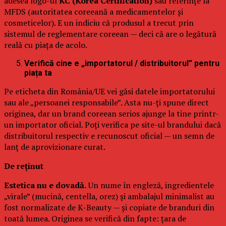
adesea logo-ul
KC (Korea Certification)
sau referințe la
MFDS (autoritatea coreeană a medicamentelor și
cosmeticelor). E un indiciu că produsul a trecut prin
sistemul de reglementare coreean — deci că are o legătură
reală cu piața de acolo.
Verifică cine e „importatorul / distribuitorul” pentru
piața ta
Pe eticheta din România/UE vei găsi datele importatorului
sau ale „persoanei responsabile”. Asta nu-ți spune direct
originea, dar un brand coreean serios ajunge la tine printr-
un importator oficial. Poți verifica pe site-ul brandului dacă
distribuitorul respectiv e recunoscut oficial — un semn de
lanț de aprovizionare curat.
De reținut
Estetica nu e dovadă.
Un nume în engleză, ingredientele
„virale” (mucină, centella, orez) și ambalajul minimalist au
fost normalizate de K-Beauty — și copiate de branduri din
toată lumea. Originea se verifică din fapte: țara de