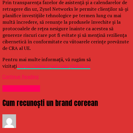
Prin transparența fazelor de asistență și a calendarelor de
retragere din uz, Zyxel Networks le permite clienților să-și
planifice investițiile tehnologice pe termen lung cu mai
multă încredere, să renunțe la produsele învechite și la
protocoalele de rețea nesigure înainte ca acestea să
genereze riscuri care pot fi evitate și să mențină reziliența
cibernetică în conformitate cu viitoarele cerințe prevăzute
de CRA al UE.
Pentru mai multe informații, vă rugăm să
vizitați
https://www.zyxel.com/global/en
Continue Reading
Uncategorized
Cum recunoști un brand coreean