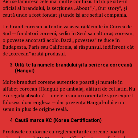
Aici se lămuresc cele mai multe confuzii. Intră pe site-ul
oficial al brandului, la secțiunea „About” / „Our story”, și
caută unde a fost fondat și unde își are sediul compania.
Un brand coreean autentic va avea rădăcinile în Coreea de
Sud — fondatori coreeni, sediu în Seul sau alt oraș coreean,
o poveste ancorată acolo. Dacă „povestea” te duce în
Budapesta, Paris sau California, ai răspunsul, indiferent cât
de „coreean” arată produsul.
Uită-te la numele brandului și la scrierea coreeană
(Hangul)
Multe branduri coreene autentice poartă și numele în
alfabet coreean (Hangul) pe ambalaj, alături de cel latin. Nu
e o regulă absolută — unele branduri orientate spre export
folosesc doar engleza — dar prezența Hangul-ului e un
semn în plus de origine reală.
Caută marca KC (Korea Certification)
Produsele conforme cu reglementările coreene poartă