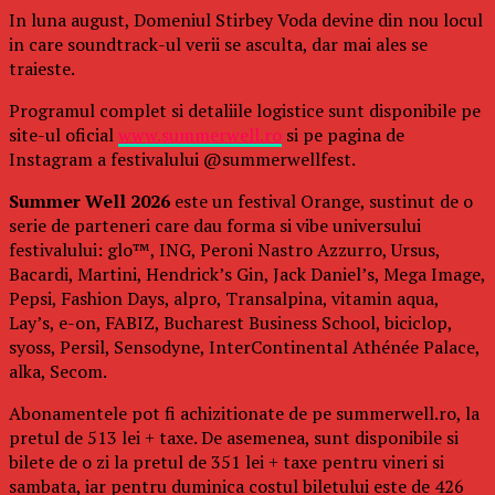
In luna august, Domeniul Stirbey Voda devine din nou locul
in care soundtrack-ul verii se asculta, dar mai ales se
traieste.
Programul complet si detaliile logistice sunt disponibile pe
site-ul oficial
www.summerwell.ro
si pe pagina de
Instagram a festivalului @summerwellfest.
Summer Well 2026
este un festival Orange, sustinut de o
serie de parteneri care dau forma si vibe universului
festivalului: glo™, ING, Peroni Nastro Azzurro, Ursus,
Bacardi, Martini, Hendrick’s Gin, Jack Daniel’s, Mega Image,
Pepsi, Fashion Days, alpro, Transalpina, vitamin aqua,
Lay’s, e-on, FABIZ, Bucharest Business School, biciclop,
syoss, Persil, Sensodyne, InterContinental Athénée Palace,
alka, Secom.
Abonamentele pot fi achizitionate de pe summerwell.ro, la
pretul de 513 lei + taxe. De asemenea, sunt disponibile si
bilete de o zi la pretul de 351 lei + taxe pentru vineri si
sambata, iar pentru duminica costul biletului este de 426