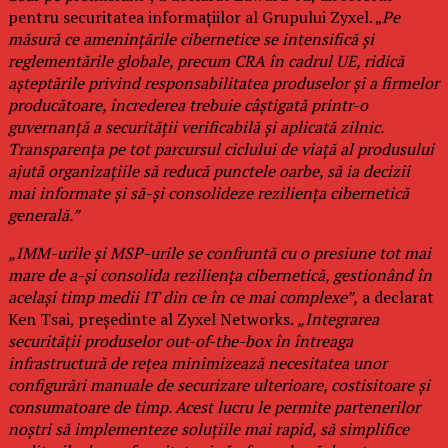
pentru securitatea informațiilor al Grupului Zyxel. „
Pe
măsură ce amenințările cibernetice se intensifică și
reglementările globale, precum CRA în cadrul UE, ridică
așteptările privind responsabilitatea produselor și a firmelor
producătoare, încrederea trebuie câștigată printr-o
guvernanță a securității verificabilă și aplicată zilnic.
Transparența pe tot parcursul ciclului de viață al produsului
ajută organizațiile să reducă punctele oarbe, să ia decizii
mai informate și să-și consolideze reziliența cibernetică
generală.”
„IMM-urile și MSP-urile se confruntă cu o presiune tot mai
mare de a-și consolida reziliența cibernetică, gestionând în
același timp medii IT din ce în ce mai complexe”,
a declarat
Ken Tsai, președinte al Zyxel Networks.
„Integrarea
securității produselor out-of-the-box în întreaga
infrastructură de rețea minimizează necesitatea unor
configurări manuale de securizare ulterioare, costisitoare și
consumatoare de timp. Acest lucru le permite partenerilor
noștri să implementeze soluțiile mai rapid, să simplifice