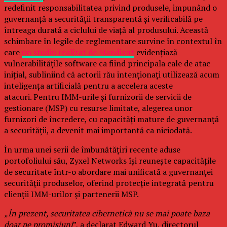
redefinit responsabilitatea privind produsele, impunând o
guvernanță a securității transparentă și verificabilă pe
întreaga durată a ciclului de viață al produsului. Această
schimbare în legile de reglementare survine în contextul în
care
un studiu realizat de Mandiant
evidențiază
vulnerabilitățile software ca fiind principala cale de atac
inițial, subliniind că actorii rău intenționați utilizează acum
inteligența artificială pentru a accelera aceste
atacuri. Pentru IMM-urile și furnizorii de servicii de
gestionare (MSP) cu resurse limitate, alegerea unor
furnizori de încredere, cu capacități mature de guvernanță
a securității, a devenit mai importantă ca niciodată.
În urma unei serii de îmbunătățiri recente aduse
portofoliului său, Zyxel Networks își reunește capacitățile
de securitate într-o abordare mai unificată a guvernanței
securității produselor, oferind protecție integrată pentru
clienții IMM-urilor și partenerii MSP.
„În prezent, securitatea cibernetică nu se mai poate baza
doar pe promisiuni
”, a declarat Edward Yu, directorul