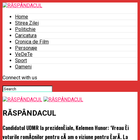
Home
Stirea Zilei
Politichie
Caricatura
Cronica de Film
Personaje
VeDeTe
Sport
Oameni
Connect with us
RĂSPÂNDACUL
Candidatul UDMR la prezidenÈiale, Kelemen Hunor: ‘Vreau Èi
voturile romÃ¢nilor pentru cÄ am o viziune pentru ÈarÄ. La