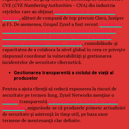
CVE (
CVE Numbering
Authorities – CNA) din industria
rețelelor care au obținut
două niveluri de acceptare ca
furnizor
, alături de companii de top precum Cisco, Juniper
și F5. De asemenea, Grupul Zyxel a fost recent
aprobat ca
membru cu drepturi depline al Forumului echipelor de
răspuns la incidente și securitate (
Forum of Incident
Response and Security Teams –
FIRST)
, consolidându-și
capacitatea de a colabora la nivel global în ceea ce privește
răspunsul coordonat la vulnerabilități și gestionarea
incidentelor de securitate cibernetică.
Gestionarea transparentă a ciclului de viață al
produselor
Pentru a ajuta clienții să reducă expunerea la riscuri de
securitate pe termen lung, Zyxel Networks menține o
politică
transparentă
de gestionare a ciclului de viață al
produselor
, asigurându-se că produsele primesc actualizări
de securitate și asistență în timp util, pe baza unor
termene de mentenanță clar definite.