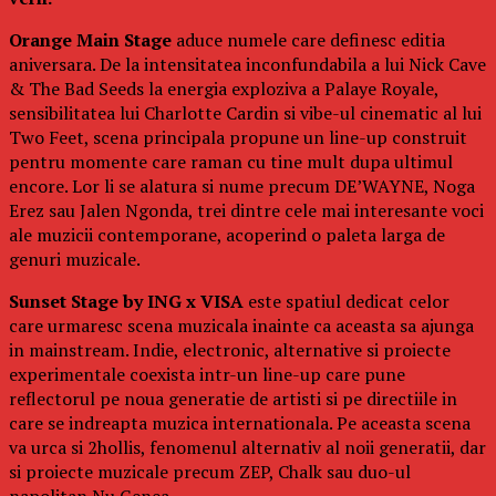
Orange Main Stage
aduce numele care definesc editia
aniversara. De la intensitatea inconfundabila a lui Nick Cave
& The Bad Seeds la energia exploziva a Palaye Royale,
sensibilitatea lui Charlotte Cardin si vibe-ul cinematic al lui
Two Feet, scena principala propune un line-up construit
pentru momente care raman cu tine mult dupa ultimul
encore. Lor li se alatura si nume precum DE’WAYNE, Noga
Erez sau Jalen Ngonda, trei dintre cele mai interesante voci
ale muzicii contemporane, acoperind o paleta larga de
genuri muzicale.
Sunset Stage by ING x VISA
este spatiul dedicat celor
care urmaresc scena muzicala inainte ca aceasta sa ajunga
in mainstream. Indie, electronic, alternative si proiecte
experimentale coexista intr-un line-up care pune
reflectorul pe noua generatie de artisti si pe directiile in
care se indreapta muzica internationala. Pe aceasta scena
va urca si 2hollis, fenomenul alternativ al noii generatii, dar
si proiecte muzicale precum ZEP, Chalk sau duo-ul
napolitan Nu Genea.