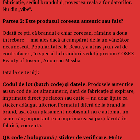
fabricație, sediul brandului, povestea reală a fondatorilor.
Nu din „vibe”.
Partea 2: Este produsul coreean autentic sau fals?
Odată ce știi că brandul e chiar coreean, rămâne a doua
întrebare — mai ales dacă ai cumpărat de la un vânzător
necunoscut. Popularitatea K-Beauty a atras și un val de
contrafaceri, în special la branduri-vedetă precum COSRX,
Beauty of Joseon, Anua sau Missha.
Iată la ce te uiți:
Codul de lot (batch code) și datele.
Produsele autentice
au un cod de lot alfanumeric, dată de fabricație și expirare,
imprimate direct pe flacon sau cutie — nu doar lipite ca
sticker adăugat ulterior. Formatul diferă de la brand la
brand, așa că un plasament neobișnuit nu e automat un
semn rău; important e ca imprimarea să pară făcută în
fabrică, coerentă.
QR code / hologramă / sticker de verificare.
Multe