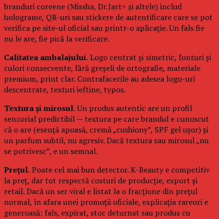
branduri coreene (Missha, Dr.Jart+ și altele) includ
holograme, QR-uri sau stickere de autentificare care se pot
verifica pe site-ul oficial sau printr-o aplicație. Un fals fie
nu le are, fie pică la verificare.
Calitatea ambalajului.
Logo centrat și simetric, fonturi și
culori consecvente, fără greșeli de ortografie, materiale
premium, print clar. Contrafacerile au adesea logo-uri
descentrate, texturi ieftine, typos.
Textura și mirosul.
Un produs autentic are un profil
senzorial predictibil — textura pe care brandul e cunoscut
că o are (esență apoasă, cremă „cushiony”, SPF gel ușor) și
un parfum subtil, nu agresiv. Dacă textura sau mirosul „nu
se potrivesc”, e un semnal.
Prețul.
Poate cel mai bun detector. K-Beauty e competitiv
la preț, dar tot respectă costuri de producție, export și
retail. Dacă un ser viral e listat la o fracțiune din prețul
normal, în afara unei promoții oficiale, explicația rareori e
generoasă: fals, expirat, stoc deturnat sau produs cu