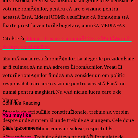
lui Cristoiuâ, cÄ vrea sÄ obÈinÄ la alegerile prezidenÈiale Èi
voturile romÃ¢nilor, pentru cÄ are o viziune pentru
aceastÄ ÈarÄ. Liderul UDMR a susÈinut cÄ RomÃ¢nia stÄ
foarte prost la veniturile bugetare, anunÈÄ MEDIAFAX.
CiteÈte Èi:
Elena Udrea iese la rampÄ! Ce se Ã®ntÃ¢mplÄ,
de fapt, cu Alina Bica
âEu mÄ voi adresa Èi romÃ¢nilor. La alegerile prezidenÈiale
ar fi culmea sÄ nu mÄ adresez Èi romÃ¢nilor. Vreau Èi
voturile romÃ¢nilor fiindcÄ mÄ consider un om politic
responsabil, care are o viziune pentru aceastÄ ÈarÄ, nu
numai pentru maghiari. Nu vÄd niciun lucru care e de
blamat.
Continue Reading
Dincolo de atribuÈiile constituÈionale, trebuie sÄ vorbim
You may like
despre unde suntem Èi unde trebuie sÄ ajungem. Cele douÄ
Click to comment
principii care trebuie cumva readuse, respectul Èi
Ã®ncrederea. Trebuie cÃ¢teva prioritÄÈi formulate de