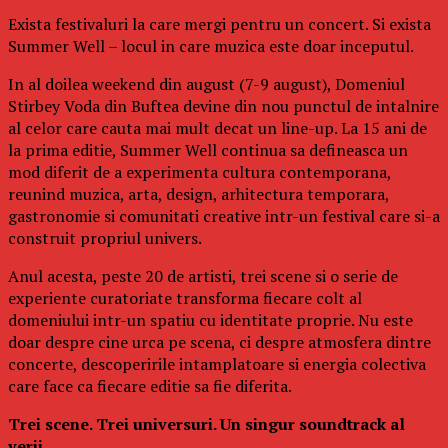
Exista festivaluri la care mergi pentru un concert. Si exista
Summer Well – locul in care muzica este doar inceputul.
In al doilea weekend din august (7-9 august), Domeniul
Stirbey Voda din Buftea devine din nou punctul de intalnire
al celor care cauta mai mult decat un line-up. La 15 ani de
la prima editie, Summer Well continua sa defineasca un
mod diferit de a experimenta cultura contemporana,
reunind muzica, arta, design, arhitectura temporara,
gastronomie si comunitati creative intr-un festival care si-a
construit propriul univers.
Anul acesta, peste 20 de artisti, trei scene si o serie de
experiente curatoriate transforma fiecare colt al
domeniului intr-un spatiu cu identitate proprie. Nu este
doar despre cine urca pe scena, ci despre atmosfera dintre
concerte, descoperirile intamplatoare si energia colectiva
care face ca fiecare editie sa fie diferita.
Trei scene. Trei universuri. Un singur soundtrack al
verii.