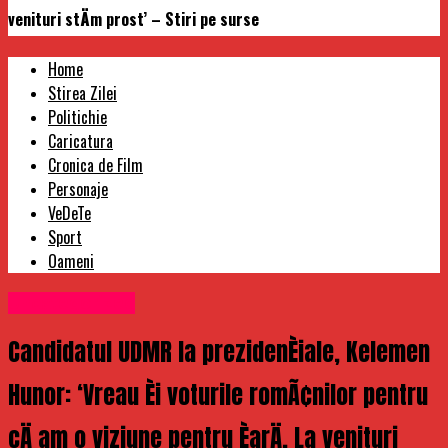
venituri stÄm prost’ – Stiri pe surse
Home
Stirea Zilei
Politichie
Caricatura
Cronica de Film
Personaje
VeDeTe
Sport
Oameni
Uncategorized
Candidatul UDMR la prezidenÈiale, Kelemen
Hunor: ‘Vreau Èi voturile romÃ¢nilor pentru
cÄ am o viziune pentru ÈarÄ. La venituri