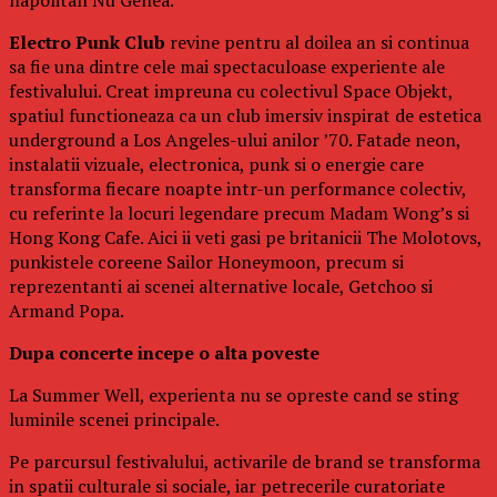
Electro Punk Club
revine pentru al doilea an si continua
sa fie una dintre cele mai spectaculoase experiente ale
festivalului. Creat impreuna cu colectivul Space Objekt,
spatiul functioneaza ca un club imersiv inspirat de estetica
underground a Los Angeles-ului anilor ’70. Fatade neon,
instalatii vizuale, electronica, punk si o energie care
transforma fiecare noapte intr-un performance colectiv,
cu referinte la locuri legendare precum Madam Wong’s si
Hong Kong Cafe. Aici ii veti gasi pe britanicii The Molotovs,
punkistele coreene Sailor Honeymoon, precum si
reprezentanti ai scenei alternative locale, Getchoo si
Armand Popa.
Dupa concerte incepe o alta poveste
La Summer Well, experienta nu se opreste cand se sting
luminile scenei principale.
Pe parcursul festivalului, activarile de brand se transforma
in spatii culturale si sociale, iar petrecerile curatoriate