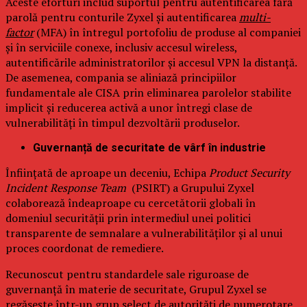
Aceste eforturi includ suportul pentru autentificarea fără
parolă pentru conturile Zyxel și autentificarea
multi-
factor
(MFA) în întregul portofoliu de produse al companiei
și în serviciile conexe, inclusiv accesul wireless,
autentificările administratorilor și accesul VPN la distanță.
De asemenea, compania se aliniază principiilor
fundamentale ale CISA prin eliminarea parolelor stabilite
implicit și reducerea activă a unor întregi clase de
vulnerabilități în timpul dezvoltării produselor.
Guvernanță de securitate de vârf în industrie
Înființată de aproape un deceniu, Echipa
Product Security
Incident Response Team
(PSIRT) a Grupului Zyxel
colaborează îndeaproape cu cercetătorii globali în
domeniul securității prin intermediul unei politici
transparente de semnalare a vulnerabilităților și al unui
proces coordonat de remediere.
Recunoscut pentru standardele sale riguroase de
guvernanță în materie de securitate, Grupul Zyxel se
regăsește într-un grup select de autorități de numerotare