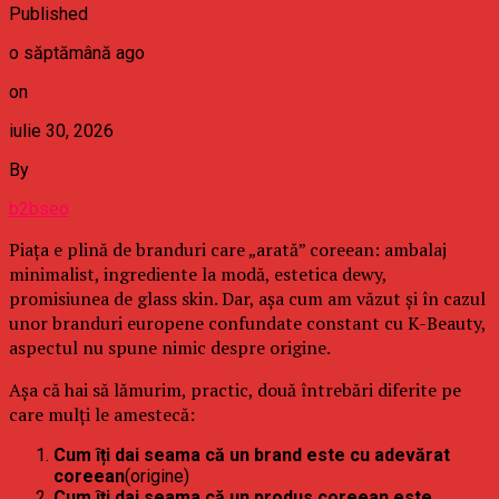
Published
o săptămână ago
on
iulie 30, 2026
By
b2bseo
Piața e plină de branduri care „arată” coreean: ambalaj
minimalist, ingrediente la modă, estetica dewy,
promisiunea de glass skin. Dar, așa cum am văzut și în cazul
unor branduri europene confundate constant cu K-Beauty,
aspectul nu spune nimic despre origine.
Așa că hai să lămurim, practic, două întrebări diferite pe
care mulți le amestecă:
Cum îți dai seama că un brand este cu adevărat
coreean
(origine)
Cum îți dai seama că un produs coreean este