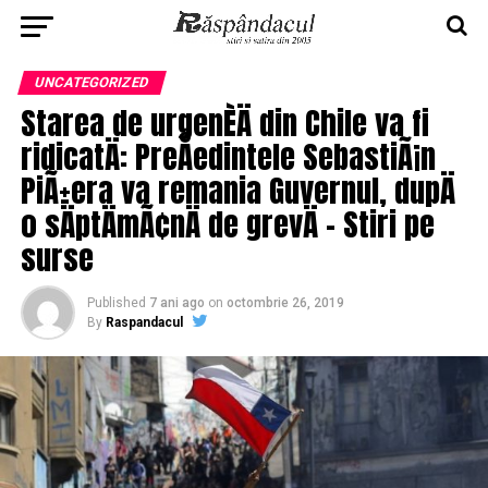
UNCATEGORIZED
Starea de urgenÈÄ din Chile va fi
ridicatÄ: PreÅedintele SebastiÃ¡n
PiÃ±era va remania Guvernul, dupÄ
o sÄptÄmÃ¢nÄ de grevÄ – Stiri pe
surse
Published
7 ani ago
on
octombrie 26, 2019
By
Raspandacul