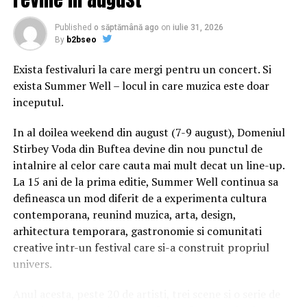
CiteÈte Èi:Â
SONDAJ CURS – Klaus Iohannis defileazÄ,
Published
o săptămână ago
on
iulie 31, 2026
DÄncilÄ se menÈine. Dan Barna gÃ¢fÃ¢ie dupÄ ancheta
By
b2bseo
Rise Project
Exista festivaluri la care mergi pentru un concert. Si
Armata a decis, anterior, sÄ suspende interdicÅ£ia de
exista Summer Well – locul in care muzica este doar
circulaÅ£ie pe timpul nopÅ£ii, impusÄ la Santiago de la
inceputul.
19 octombrie, Ã®n urma unor revolte violente.
In al doilea weekend din august (7-9 august), Domeniul
âS-a evaluat cÄ, Ã®n condiÅ£iile actuale, putem decide
Stirbey Voda din Buftea devine din nou punctul de
cÄ nu va mai exista interdicÅ£ia de a circula pe timpul
intalnire al celor care cauta mai mult decat un line-up.
nopÅ£ii Ã®n RM (regiunea metropolitanÄ) Ã®ncepÃ¢nd
La 15 ani de la prima editie, Summer Well continua sa
din acest momentâ, a anunÅ£at armata.
defineasca un mod diferit de a experimenta cultura
contemporana, reunind muzica, arta, design,
Chilienii manifesteazÄ de la 18 octombrie, data
arhitectura temporara, gastronomie si comunitati
anunÅ£Ärii unei taxÄri a biletelor de metrou la
creative intr-un festival care si-a construit propriul
Santiago.
univers.
Vineri, peste un milion de persoane au defilat,
Anul acesta, peste 20 de artisti, trei scene si o serie de
denunÅ£Ã¢nd astfel inegalitÄÅ£ile Åi situaÅ£ia socio-