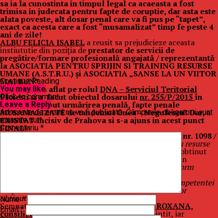
sa ia la cunostinta in timpul legal ca acaeasta a fost
trimisa in judecata pentru fapte de coruptie, dar asta este
alata poveste, alt dosar penal care va fi pus pe “tapet”,
exact ca acesta care a fost “musamalizat” timp fe peste 4
ani de zile!
ALBU FELICIA ISABEL
a reusit sa prejudicieze aceasta
instiututie din poziţia de
prestator de servicii de
pregătire/formare profesională angajată / reprezentantă
la ASOCIATIA PENTRU SPRIJIN SI TRAINING RESURSE
UMANE (A.S.T.R.U.) şi ASOCIATIA „SANSE LA UN VIITOR
MAI BUN”.
Continue Reading
Cauza s-a aflat pe rolul
DNA – Serviciul Teritorial
You may like
Ploieşti
şi a facut obiectul dosarului
nr. 255/P/2015
în
Click to comment
care s-a început urmărirea penală, fapte penale
Leave a Reply
MUSAMALIZATE de tandemul Onea – Negulescu! Dar, a
Adresa ta de email nu va fi publicată.
Câmpurile obligatorii sunt
EXISTAT Incisiv de Prahova si s-a ajuns in acest punct
marcate cu
*
FINAL!
Comentariu
*
Reamintim ca, prin
REFERATUL DE NECESITATE nr. 1098 /
30.06.2015
, semnat indescifrabil pentru sef
Serviciu resurse
umane, juridic, contracte, procedure
,
s-a solicitat si obtinut
aprobarea pentru efectuarea de catre
31 cursanti
, in
perioada iulie – august 2015
(cu mentiunea
„conform
anexelor”
) a
“unor programe de formare
profesionala/perfectionare, destinate dezvoltarii competentei
si aptitudinilor necesare cresterii calitatii rezultatelor
obtinute in exercitarea atributiilor”
.
Nume
*
Semnatura apartine numitei
MANOLACHE ROXANA,
Email
*
consilier juridic
in cadrul serviciului sus amintit, iar