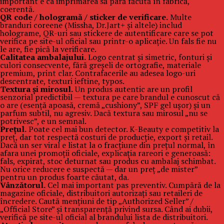
important e ca imprimarea să pară făcută în fabrică,
coerentă.
QR code / hologramă / sticker de verificare.
Multe
branduri coreene (Missha, Dr.Jart+ și altele) includ
holograme, QR-uri sau stickere de autentificare care se pot
verifica pe site-ul oficial sau printr-o aplicație. Un fals fie nu
le are, fie pică la verificare.
Calitatea ambalajului.
Logo centrat și simetric, fonturi și
culori consecvente, fără greșeli de ortografie, materiale
premium, print clar. Contrafacerile au adesea logo-uri
descentrate, texturi ieftine, typos.
Textura și mirosul.
Un produs autentic are un profil
senzorial predictibil — textura pe care brandul e cunoscut că
o are (esență apoasă, cremă „cushiony”, SPF gel ușor) și un
parfum subtil, nu agresiv. Dacă textura sau mirosul „nu se
potrivesc”, e un semnal.
Prețul.
Poate cel mai bun detector. K-Beauty e competitiv la
preț, dar tot respectă costuri de producție, export și retail.
Dacă un ser viral e listat la o fracțiune din prețul normal, în
afara unei promoții oficiale, explicația rareori e generoasă:
fals, expirat, stoc deturnat sau produs cu ambalaj schimbat.
Nu orice reducere e suspectă — dar un preț „de mister”
pentru un produs foarte căutat, da.
Vânzătorul.
Cel mai important pas preventiv. Cumpără de la
magazine oficiale, distribuitori autorizați sau retaileri de
încredere. Caută mențiuni de tip „Authorized Seller” /
„Official Store” și transparență privind sursa. Când ai dubii,
verifică pe site-ul oficial al brandului lista de distribuitori.