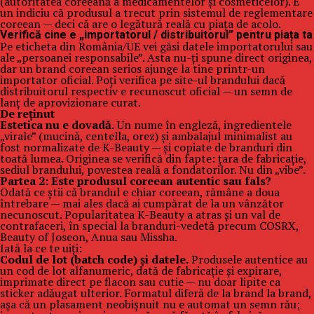
(autoritatea coreeană a medicamentelor și cosmeticelor). E
un indiciu că produsul a trecut prin sistemul de reglementare
coreean — deci că are o legătură reală cu piața de acolo.
Verifică cine e „importatorul / distribuitorul” pentru piața ta
Pe eticheta din România/UE vei găsi datele importatorului sau
ale „persoanei responsabile”. Asta nu-ți spune direct originea,
dar un brand coreean serios ajunge la tine printr-un
importator oficial. Poți verifica pe site-ul brandului dacă
distribuitorul respectiv e recunoscut oficial — un semn de
lanț de aprovizionare curat.
De reținut
Estetica nu e dovadă.
Un nume în engleză, ingredientele
„virale” (mucină, centella, orez) și ambalajul minimalist au
fost normalizate de K-Beauty — și copiate de branduri din
toată lumea. Originea se verifică din fapte: țara de fabricație,
sediul brandului, povestea reală a fondatorilor. Nu din „vibe”.
Partea 2: Este produsul coreean autentic sau fals?
Odată ce știi că brandul e chiar coreean, rămâne a doua
întrebare — mai ales dacă ai cumpărat de la un vânzător
necunoscut. Popularitatea K-Beauty a atras și un val de
contrafaceri, în special la branduri-vedetă precum COSRX,
Beauty of Joseon, Anua sau Missha.
Iată la ce te uiți:
Codul de lot (batch code) și datele.
Produsele autentice au
un cod de lot alfanumeric, dată de fabricație și expirare,
imprimate direct pe flacon sau cutie — nu doar lipite ca
sticker adăugat ulterior. Formatul diferă de la brand la brand,
așa că un plasament neobișnuit nu e automat un semn rău;