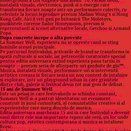
underground a Los Angeles-ului anilor ’70. Fatade neon,
– Constantinescu Camelia – politist local in cadrul Biroului
instalatii vizuale, electronica, punk si o energie care
protectia mediului;
transforma fiecare noapte intr-un performance colectiv, cu
– Tatu Loredana – politist local in cadrul Biroului disciplina in
referinte la locuri legendare precum Madam Wong’s si Hong
constructii si afisaj stradal;
Kong Cafe. Aici ii veti gasi pe britanicii The Molotovs,
– Dumitrescu Lavinia – sef Birou relatii cu publicul,
punkistele coreene Sailor Honeymoon, precum si
comunicare si managementul calitatii;
reprezentanti ai scenei alternative locale, Getchoo si Armand
– Popa Mihail – armurier in cadrul Biroului administrativ,
Popa.
logistica si sanatate si securitate a muncii;
Dupa concerte incepe o alta poveste
– Buligescu George – sef Birou ordine publica I;
La Summer Well, experienta nu se opreste cand se sting
– Soare Mihaela – consilier in cadrul Biroului financiar –
luminile scenei principale.
contabilitate;
Pe parcursul festivalului, activarile de brand se transforma in
– Francu Melania – politist local in cadrul Serviciului
spatii culturale si sociale, iar petrecerile curatoriate special
Disciplina in constructii, afisaj stradal si protectia mediului;
pentru editia aniversara extind experienta pana tarziu in
Secretar:
noapte — precum seria de afterparty-uri gazduite de glo™.
– Zafiu Mihaela – consilier juridic in cadrul Serviciului resurse
Muzica, instalatii vizuale, performance-uri si interventii
umane, juridic, contracte, proceduri.
artistice creeaza in fiecare seara un nou context de intalnire
Comisia a stabilit ca oferta cea mai avantajoasa este cea
si explorare, intr-un playground urban in care granitele
prezentata de Asociatia „Sanse la un viitor mai bun”
dintre club, galerie si festival devin tot mai greu de definit.
inregistrata cu nr. 1647/01.07.2015.
15 ani de Summer Well
Aspectul ca locatiile din oferta declarata castigatoare pe
Intr-un peisaj in care festivalurile se schimba constant,
01.07.2015 erau cunoscute din 30.06.2015, data intocmirii si
Summer Well si-a pastrat identitatea: un eveniment
aprobarii REFERATULUI DE NECESITATE si a ANEXELOR la
construit in jurul curiozitatii, al comunitatilor creative si al
acesta.
experientelor care merg dincolo de muzica.
Sub aspectul infractiunii de luare de mita: directorul general
Editia aniversara marcheaza 15 ani in care festivalul a devenit
GHEORGHE CARMEN DANIELA
a primit din partea
ASOCIATIEI
unul dintre cele mai importante repere ale verii, un loc unde
„SANSE LA UN VIITOR MAI BUN”
, pentru sine, fiica sa si
cultura pop, estetica contemporana si muzica se intalnesc
prietenul acesteia (3 persoane), foloase necuvenite
firesc.
materializate intr-un
sejur complet (cazare in camere single si