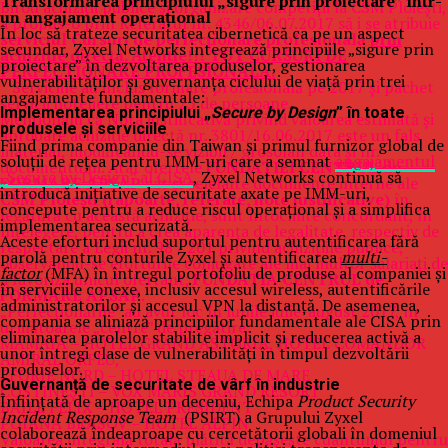
Transformarea principiului „sigure prin proiectare” într-
Birou achiziţii publice şi organizare competiţii la CSM Ploieşti,
un angajament operațional
a propus-o prin Referatul nr. 4346/06.07.2017 să i se atribuie
În loc să trateze securitatea cibernetică ca pe un aspect
serviciul Cursuri de perfecţionare profesională
prin
secundar, Zyxel Networks integrează principiile „sigure prin
achiziţie directă. Atentie!!! TOT CURSURI DE
proiectare” în dezvoltarea produselor, gestionarea
PERFECTIONARE PROFESIONALA.
vulnerabilităților și guvernanța ciclului de viață prin trei
Serviciile au inclus formare profesională pe 2017 şi pachet
angajamente fundamentale:
servicii hoteliere pentru 25 de persoane.
Implementarea principiului „
Secure by Design
” în toate
Menţionăm că Nota justificativă privind valoarea estimată şi
produsele și serviciile
aprobare achiziţie directă nr. 3801/16.06.2017 este un fals
Fiind prima companie din Taiwan și primul furnizor global de
material, modificându-se vizibil / grosolan data şi nr.
soluții de rețea pentru IMM-uri care a semnat
angajamentul
documentului. Atât ofertele
FUNDAŢIEI CENTRUL de
„Secure by Design” al CISA
, Zyxel Networks continuă să
FORMARE APSAP
cât şi celelalte documente interne ale
introducă inițiative de securitate axate pe IMM-uri,
CSM Ploieşti (rapoarte, referate, note justificative)
în
concepute pentru a reduce riscul operațional și a simplifica
legătură cu această achiziţie, sunt întocmite concordant, în
implementarea securizată.
înţelegere, pentru a crea aparenţa de legalitate, respectiv de
Aceste eforturi includ suportul pentru autentificarea fără
respectare a Legii nr. 98 / 201 privind achiziţiile publice,
parolă pentru conturile Zyxel și autentificarea
multi-
observându-se eforturile conjugate ale mai multor salariaţi de
factor
(MFA) în întregul portofoliu de produse al companiei și
a favoriza unicul ofertant,
FUNDAŢIA CENTRUL de
în serviciile conexe, inclusiv accesul wireless, autentificările
FORMARE APSAP
.
administratorilor și accesul VPN la distanță. De asemenea,
„Perfecţionările” au avut loc în lunile iulie-august 2017, în
compania se aliniază principiilor fundamentale ale CISA prin
următoarele „centre” de pregătire:
eliminarea parolelor stabilite implicit și reducerea activă a
MAMAIA – HOTEL GRAND ASTORIA, HOTEL COMANDOR
unor întregi clase de vulnerabilități în timpul dezvoltării
AMIRAL ORFEU,
produselor.
EFORIE NORD – HOTEL STEAUA DE MARE
Guvernanță de securitate de vârf în industrie
COSTINEŞTI – VOX MARIS GRAND RESORT
Înființată de aproape un deceniu, Echipa
Product Security
BĂILE FELIX – HOTEL PRESIDENT
Incident Response Team
(PSIRT) a Grupului Zyxel
POIANA BRAŞOV – HOTEL ALPIN
colaborează îndeaproape cu cercetătorii globali în domeniul
Valoarea integrală totală plătită depăşeşte cuantumul pentru