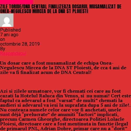
Uncategorized
ZILE TORIDE/DNA CENTRAL FINALIZEAZA DOSARUL MUSAMALIZAT DE
ONEA-NEGULESCU MIRCEA DE LA DNA ST PLOIESTI
Published
7 ani ago
on
octombrie 28, 2019
By
Raspandacul
Un dosar care a fost musamalizat de echipa Onea-
Negulescu Mircea de la DNA ST Ploiesti, de cca 4 ani de
zile va fi finalizat acum de DNA Central!
Azi si zilele urmatoare, vor fi chemati cei care au fost
cazati la Hotelul Raluca din Venus, si nu numai! Cert este
faptul ca adevarul a fost “varsat” de multi” chemati la
audieri si adevarul va iesi la suprafata dupa 5 ani de zile!.
Nu conteaza numele celor care vor fi anchetati, unele
sunt déjà “prelucrate” de anumiti “factori” implicati,
precum Carmen Gheorghe, directoarea Politiei Lolacle
Ploiesi, directoare care a fost mentinuta in functie ilegal
de primarul PNL, Adrian Dobre, primar care nu a “dorit”