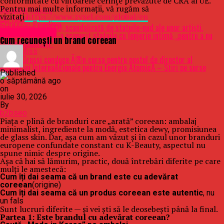
conformitate cu viitoarele cerințe prevăzute de CRA al UE.
Pentru mai multe informații, vă rugăm să
Related Topics:
vizitați
https://www.zyxel.com/global/en
Up Next
Continue Reading
Conducerea UNESCO, scandalizată de statuile-nud ale unor artişti.
Uncategorized
Sophie Coignard şi-a acoperit statuile cu lenjerie intimă „pentru a nu
Cum recunoști un brand coreean
răni sensibilităţi”
Don't Miss
Rafael Grossi conduce Ã®n cursa pentru postul de director al
AgenÅ£iei InternaÅ£ionale pentru Energia AtomicÄ – Stiri pe surse
Published
o săptămână ago
on
iulie 30, 2026
By
b2bseo
Piața e plină de branduri care „arată” coreean: ambalaj
minimalist, ingrediente la modă, estetica dewy, promisiunea
de glass skin. Dar, așa cum am văzut și în cazul unor branduri
europene confundate constant cu K-Beauty, aspectul nu
spune nimic despre origine.
Așa că hai să lămurim, practic, două întrebări diferite pe care
mulți le amestecă:
Cum îți dai seama că un brand este cu adevărat
coreean
(origine)
Cum îți dai seama că un produs coreean este autentic
, nu
un fals
Sunt lucruri diferite — și vei ști să le deosebești până la final.
Partea 1: Este brandul cu adevărat coreean?