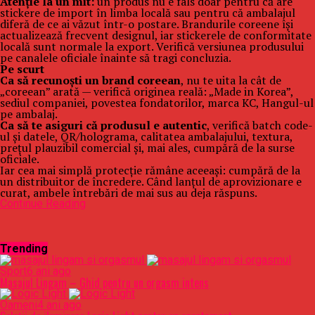
Atenție la un mit:
un produs nu e fals doar pentru că are
stickere de import în limba locală sau pentru că ambalajul
diferă de ce ai văzut într-o postare. Brandurile coreene își
actualizează frecvent designul, iar stickerele de conformitate
locală sunt normale la export. Verifică versiunea produsului
pe canalele oficiale înainte să tragi concluzia.
Pe scurt
Ca să recunoști un brand coreean
, nu te uita la cât de
„coreean” arată — verifică originea reală: „Made in Korea”,
sediul companiei, povestea fondatorilor, marca KC, Hangul-ul
pe ambalaj.
Ca să te asiguri că produsul e autentic
, verifică batch code-
ul și datele, QR/holograma, calitatea ambalajului, textura,
prețul plauzibil comercial și, mai ales, cumpără de la surse
oficiale.
Iar cea mai simplă protecție rămâne aceeași: cumpără de la
un distribuitor de încredere. Când lanțul de aprovizionare e
curat, ambele întrebări de mai sus au deja răspuns.
Continue Reading
Trending
Sport
6 ani ago
Masajul Lingam – Ghid pentru un orgasm intens
Oameni
4 ani ago