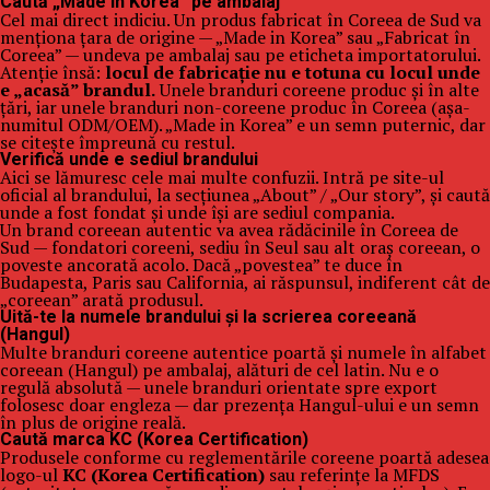
Caută „Made in Korea” pe ambalaj
Cel mai direct indiciu. Un produs fabricat în Coreea de Sud va
menționa țara de origine — „Made in Korea” sau „Fabricat în
Coreea” — undeva pe ambalaj sau pe eticheta importatorului.
Atenție însă:
locul de fabricație nu e totuna cu locul unde
e „acasă” brandul.
Unele branduri coreene produc și în alte
țări, iar unele branduri non-coreene produc în Coreea (așa-
numitul ODM/OEM). „Made in Korea” e un semn puternic, dar
se citește împreună cu restul.
Verifică unde e sediul brandului
Aici se lămuresc cele mai multe confuzii. Intră pe site-ul
oficial al brandului, la secțiunea „About” / „Our story”, și caută
unde a fost fondat și unde își are sediul compania.
Un brand coreean autentic va avea rădăcinile în Coreea de
Sud — fondatori coreeni, sediu în Seul sau alt oraș coreean, o
poveste ancorată acolo. Dacă „povestea” te duce în
Budapesta, Paris sau California, ai răspunsul, indiferent cât de
„coreean” arată produsul.
Uită-te la numele brandului și la scrierea coreeană
(Hangul)
Multe branduri coreene autentice poartă și numele în alfabet
coreean (Hangul) pe ambalaj, alături de cel latin. Nu e o
regulă absolută — unele branduri orientate spre export
folosesc doar engleza — dar prezența Hangul-ului e un semn
în plus de origine reală.
Caută marca KC (Korea Certification)
Produsele conforme cu reglementările coreene poartă adesea
logo-ul
KC (Korea Certification)
sau referințe la MFDS