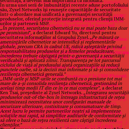
securității, a devenit mai importantă ca niciodată.
Locale Ploiesti, a detinut, in perioada mandatelor fostului
În urma unei serii de îmbunătățiri recente aduse portofoliului
primar PSD al Municipiului Ploiesti, Calota Emil (2000-2008),
său, Zyxel Networks își reunește capacitățile de securitate
functiile de sef Serviciu Control si, apoi, de director al
într-o abordare mai unificată a guvernanței securității
Directiei Control si Relatii Publice a Primariei Ploiesti.
ALBU
produselor, oferind protecție integrată pentru clienții IMM-
FELICIA ISABEL
i-a fost subordonata, fiind incadrata, in
urilor și partenerii MSP.
aceeasi perioada, pe functia de referent la Serviciul
„În prezent, securitatea cibernetică nu se mai poate baza doar
control si libera practica din structura directiei
pe promisiuni
”, a declarat Edward Yu, directorul pentru
susmentionate.
securitatea informațiilor al Grupului Zyxel. „
Pe măsură ce
De la ALDE la P.M.P, de la Gratiela Gavrilescu la Catalina
amenințările cibernetice se intensifică și reglementările
Bozianu
globale, precum CRA în cadrul UE, ridică așteptările privind
In alegerile locale din anul 2016,
ALBU FELICIA ISABEL a fost
responsabilitatea produselor și a firmelor producătoare,
implicata alaturi de Catalina Bozianu in campania electorala
încrederea trebuie câștigată printr-o guvernanță a securității
a PMP Prahova, afisand fata de aceasta o prietenie
verificabilă și aplicată zilnic. Transparența pe tot parcursul
suspecta.
ciclului de viață al produsului ajută organizațiile să reducă
Nici de aceasta data “rasplata” nu s-a lasat prea mult
punctele oarbe, să ia decizii mai informate și să-și consolideze
asteptata.
reziliența cibernetică generală.”
ALBU FELICIA ISABEL a luat “examenul” la CSM Ploiesti.
„IMM-urile și MSP-urile se confruntă cu o presiune tot mai
Entitatea ale cărei patrimoniu şi interese au fost
mare de a-și consolida reziliența cibernetică, gestionând în
păgubite/lezate este
Clubul Sportiv Municipal Ploieşti
același timp medii IT din ce în ce mai complexe”,
a declarat
(CSM)
, structură sportivă de drept public organizată sub
Ken Tsai, președinte al Zyxel Networks.
„Integrarea securității
autoritatea Consiliului Local al Municipiului Ploieşti (HCL nr.
produselor out-of-the-box în întreaga infrastructură de rețea
108/31.08.2004 şi Legea nr. 69/2000 privind educaţia fizică şi
minimizează necesitatea unor configurări manuale de
sportul) şi coordonată de Primarul Municipiului Ploieşti.
securizare ulterioare, costisitoare și consumatoare de timp.
Raporturile juridice stabilite de CSM Ploieşti cu
Acest lucru le permite partenerilor noștri să implementeze
FUNDAŢIA CENTRUL de FORMARE APSAP
FUNDAŢIA
soluțiile mai rapid, să simplifice auditurile de conformitate și
CENTRUL de FORMARE APSAP
(CIF _____, cu sediul în
să ofere o bază de rețea rezilientă care câștigă încrederea
Bucureşti, str. Ştefan cel Mare nr. _), bl. _, sc. _, ap. _, Sector _)
clienților.”
este ofertanta pe care numita
ALBU FELICIA ISABEL
, şef