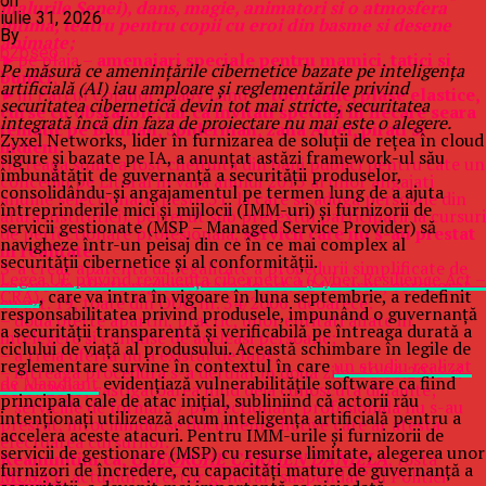
on
malurile Senei), dans, magie, animatori si o atmosfera
iulie 31, 2026
intima, teatru pentru copii cu eroi din basme si desene
By
animate;
b2bseo
►pe plaja –
amenajari speciale pentru mamici, tatici si
Pe măsură ce amenințările cibernetice bazate pe inteligența
bunici
;
artificială (AI) iau amploare și reglementările privind
►in Parcul Copiilor „Baby Land” –
tobogane, plase elastice,
securitatea cibernetică devin tot mai stricte, securitatea
curse cu obstacole, iar ca invitati speciali in fiecare seara
integrată încă din faza de proiectare nu mai este o alegere.
tematic pe Batman, Spiderman, zana Ariel, pirati si
Zyxel Networks, lider în furnizarea de soluții de rețea în cloud
indieni
.
sigure și bazate pe IA, a anunțat astăzi framework-ul său
Intreaga suma a fost cheltuita din bani publici pentru cate un
îmbunătățit de guvernanță a securității produselor,
concediu pe Litoral in vara anului 2015 al unor angajati
consolidându-și angajamentul pe termen lung de a ajuta
anume selectionati (peste 31, la care se aduga persoane din
întreprinderile mici și mijlocii (IMM-uri) și furnizorii de
afara institutiei), petrecut sub pretextul participarii la cursuri
servicii gestionate (MSP – Managed Service Provider) să
de perfectionare profesionala,
servicii care nu s-au prestat
navigheze într-un peisaj din ce în ce mai complex al
in realitate.
securității cibernetice și al conformității.
S-a creat aparenta de legalitate a procedurii simplificate de
Legea UE privind reziliența cibernetică (Cyber Resilience Act –
cerere de oferte reglementata de art. 124 si urm., coroborat
CRA)
, care va intra în vigoare în luna septembrie, a redefinit
cu art. 19, toate din OUG nr. 34/2006, deoarece:
responsabilitatea privind produsele, impunând o guvernanță
– doua oferte apartin, practic, unor entitati aflate in
a securității transparentă și verificabilă pe întreaga durată a
intelegere si conduse de aceleasi persoane;
ciclului de viață al produsului. Această schimbare în legile de
– a treia oferta nu a existat de fapt;
reglementare survine în contextul în care
un studiu realizat
– intreaga procedura s-a derulat in doua zile: 30.06.2015 si
de Mandiant
evidențiază vulnerabilitățile software ca fiind
01.07.2015, castigatoarea fiind deja cunoscuta dinainte;
principala cale de atac inițial, subliniind că actorii rău
– serviciile de formare / perfectionare profesionala nu s-au
intenționați utilizează acum inteligența artificială pentru a
prestat, intocmindu-se documente fictive care ar atesta
accelera aceste atacuri. Pentru IMM-urile și furnizorii de
efectuarea cursurilor.
servicii de gestionare (MSP) cu resurse limitate, alegerea unor
Reaminitim ca,
GHEORGHE CARMEN DANIELA
, fosta
furnizori de încredere, cu capacități mature de guvernanță a
MUSAT
, actualul director general “suspendat” al Politiei