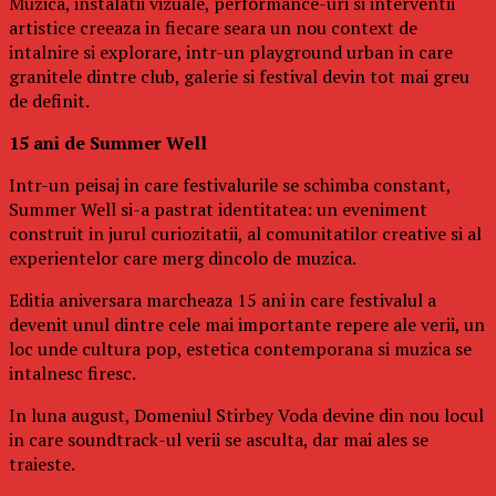
Muzica, instalatii vizuale, performance-uri si interventii
artistice creeaza in fiecare seara un nou context de
intalnire si explorare, intr-un playground urban in care
granitele dintre club, galerie si festival devin tot mai greu
de definit.
15 ani de Summer Well
Intr-un peisaj in care festivalurile se schimba constant,
Summer Well si-a pastrat identitatea: un eveniment
construit in jurul curiozitatii, al comunitatilor creative si al
experientelor care merg dincolo de muzica.
Editia aniversara marcheaza 15 ani in care festivalul a
devenit unul dintre cele mai importante repere ale verii, un
loc unde cultura pop, estetica contemporana si muzica se
intalnesc firesc.
In luna august, Domeniul Stirbey Voda devine din nou locul
in care soundtrack-ul verii se asculta, dar mai ales se
traieste.