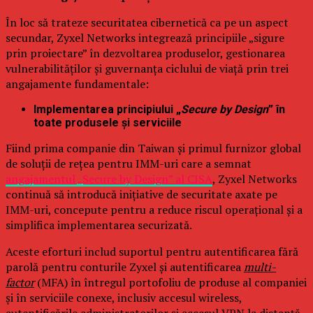
În loc să trateze securitatea cibernetică ca pe un aspect
secundar, Zyxel Networks integrează principiile „sigure
prin proiectare” în dezvoltarea produselor, gestionarea
vulnerabilităților și guvernanța ciclului de viață prin trei
angajamente fundamentale:
Implementarea principiului „
Secure by Design
” în
toate produsele și serviciile
Fiind prima companie din Taiwan și primul furnizor global
de soluții de rețea pentru IMM-uri care a semnat
angajamentul „Secure by Design” al CISA
, Zyxel Networks
continuă să introducă inițiative de securitate axate pe
IMM-uri, concepute pentru a reduce riscul operațional și a
simplifica implementarea securizată.
Aceste eforturi includ suportul pentru autentificarea fără
parolă pentru conturile Zyxel și autentificarea
multi-
factor
(MFA) în întregul portofoliu de produse al companiei
și în serviciile conexe, inclusiv accesul wireless,