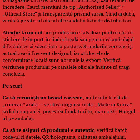
încredere. Caută mențiuni de tip „Authorized Seller” /
„Official Store” și transparență privind sursa. Când ai dubii,
verifică pe site-ul oficial al brandului lista de distribuitori.
Atenție la un mit:
un produs nu e fals doar pentru că are
stickere de import în limba locală sau pentru că ambalajul
diferă de ce ai văzut într-o postare. Brandurile coreene își
actualizează frecvent designul, iar stickerele de
conformitate locală sunt normale la export. Verifică
versiunea produsului pe canalele oficiale înainte să tragi
concluzia.
Pe scurt
Ca să recunoști un brand coreean
, nu te uita la cât de
„coreean” arată — verifică originea reală: „Made in Korea”,
sediul companiei, povestea fondatorilor, marca KC, Hangul-
ul pe ambalaj.
Ca să te asiguri că produsul e autentic
, verifică batch
code-ul și datele, QR/holograma, calitatea ambalajului,