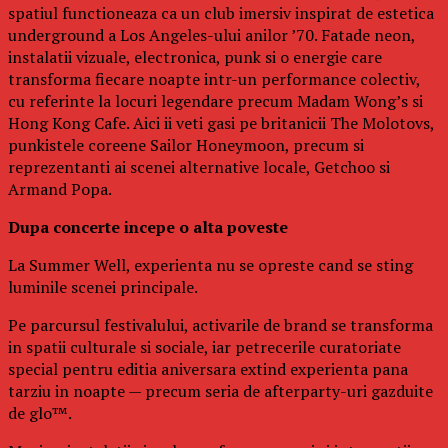
spatiul functioneaza ca un club imersiv inspirat de estetica
underground a Los Angeles-ului anilor ’70. Fatade neon,
instalatii vizuale, electronica, punk si o energie care
transforma fiecare noapte intr-un performance colectiv,
cu referinte la locuri legendare precum Madam Wong’s si
Hong Kong Cafe. Aici ii veti gasi pe britanicii The Molotovs,
punkistele coreene Sailor Honeymoon, precum si
reprezentanti ai scenei alternative locale, Getchoo si
Armand Popa.
Dupa concerte incepe o alta poveste
La Summer Well, experienta nu se opreste cand se sting
luminile scenei principale.
Pe parcursul festivalului, activarile de brand se transforma
in spatii culturale si sociale, iar petrecerile curatoriate
special pentru editia aniversara extind experienta pana
tarziu in noapte — precum seria de afterparty-uri gazduite
de glo™.