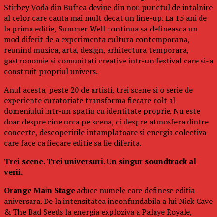
Stirbey Voda din Buftea devine din nou punctul de intalnire
al celor care cauta mai mult decat un line-up. La 15 ani de
la prima editie, Summer Well continua sa defineasca un
mod diferit de a experimenta cultura contemporana,
reunind muzica, arta, design, arhitectura temporara,
gastronomie si comunitati creative intr-un festival care si-a
construit propriul univers.
Anul acesta, peste 20 de artisti, trei scene si o serie de
experiente curatoriate transforma fiecare colt al
domeniului intr-un spatiu cu identitate proprie. Nu este
doar despre cine urca pe scena, ci despre atmosfera dintre
concerte, descoperirile intamplatoare si energia colectiva
care face ca fiecare editie sa fie diferita.
Trei scene. Trei universuri. Un singur soundtrack al
verii.
Orange Main Stage
aduce numele care definesc editia
aniversara. De la intensitatea inconfundabila a lui Nick Cave
& The Bad Seeds la energia exploziva a Palaye Royale,