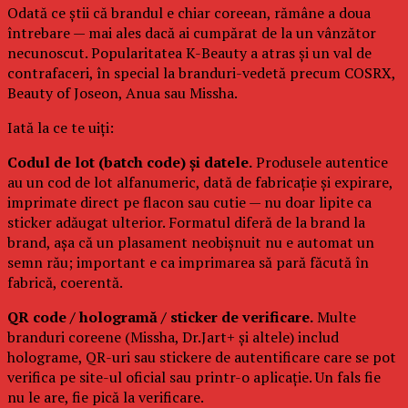
Odată ce știi că brandul e chiar coreean, rămâne a doua
întrebare — mai ales dacă ai cumpărat de la un vânzător
necunoscut. Popularitatea K-Beauty a atras și un val de
contrafaceri, în special la branduri-vedetă precum COSRX,
Beauty of Joseon, Anua sau Missha.
Iată la ce te uiți:
Codul de lot (batch code) și datele.
Produsele autentice
au un cod de lot alfanumeric, dată de fabricație și expirare,
imprimate direct pe flacon sau cutie — nu doar lipite ca
sticker adăugat ulterior. Formatul diferă de la brand la
brand, așa că un plasament neobișnuit nu e automat un
semn rău; important e ca imprimarea să pară făcută în
fabrică, coerentă.
QR code / hologramă / sticker de verificare.
Multe
branduri coreene (Missha, Dr.Jart+ și altele) includ
holograme, QR-uri sau stickere de autentificare care se pot
verifica pe site-ul oficial sau printr-o aplicație. Un fals fie
nu le are, fie pică la verificare.