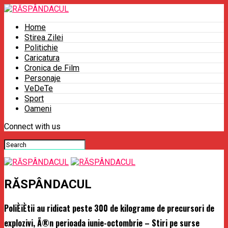
Home
Stirea Zilei
Politichie
Caricatura
Cronica de Film
Personaje
VeDeTe
Sport
Oameni
Connect with us
RĂSPÂNDACUL
PoliÈiÈtii au ridicat peste 300 de kilograme de precursori de
explozivi, Ã®n perioada iunie-octombrie – Stiri pe surse