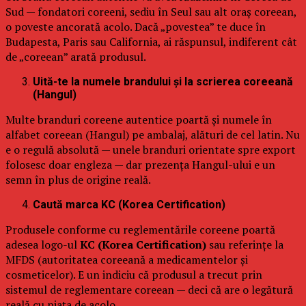
Sud — fondatori coreeni, sediu în Seul sau alt oraș coreean,
o poveste ancorată acolo. Dacă „povestea” te duce în
Budapesta, Paris sau California, ai răspunsul, indiferent cât
de „coreean” arată produsul.
Uită-te la numele brandului și la scrierea coreeană
(Hangul)
Multe branduri coreene autentice poartă și numele în
alfabet coreean (Hangul) pe ambalaj, alături de cel latin. Nu
e o regulă absolută — unele branduri orientate spre export
folosesc doar engleza — dar prezența Hangul-ului e un
semn în plus de origine reală.
Caută marca KC (Korea Certification)
Produsele conforme cu reglementările coreene poartă
adesea logo-ul
KC (Korea Certification)
sau referințe la
MFDS (autoritatea coreeană a medicamentelor și
cosmeticelor). E un indiciu că produsul a trecut prin
sistemul de reglementare coreean — deci că are o legătură
reală cu piața de acolo.