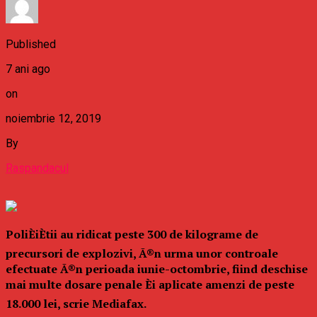
Published
7 ani ago
on
noiembrie 12, 2019
By
Raspandacul
PoliÈiÈtii au ridicat peste 300 de kilograme de
precursori de explozivi, Ã®n urma unor controale
efectuate Ã®n perioada iunie-octombrie, fiind deschise
mai multe dosare penale Èi aplicate amenzi de peste
18.000 lei, scrie Mediafax.