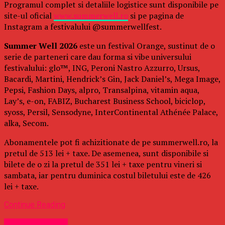
Programul complet si detaliile logistice sunt disponibile pe
site-ul oficial
www.summerwell.ro
si pe pagina de
Instagram a festivalului @summerwellfest.
Summer Well 2026
este un festival Orange, sustinut de o
serie de parteneri care dau forma si vibe universului
festivalului: glo™, ING, Peroni Nastro Azzurro, Ursus,
Bacardi, Martini, Hendrick’s Gin, Jack Daniel’s, Mega Image,
Pepsi, Fashion Days, alpro, Transalpina, vitamin aqua,
Lay’s, e-on, FABIZ, Bucharest Business School, biciclop,
syoss, Persil, Sensodyne, InterContinental Athénée Palace,
alka, Secom.
Abonamentele pot fi achizitionate de pe summerwell.ro, la
pretul de 513 lei + taxe. De asemenea, sunt disponibile si
bilete de o zi la pretul de 351 lei + taxe pentru vineri si
sambata, iar pentru duminica costul biletului este de 426
lei + taxe.
Continue Reading
Uncategorized