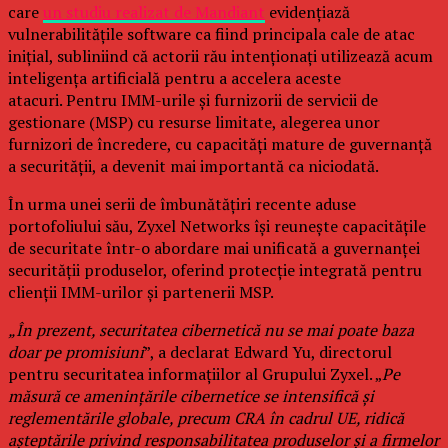
care
un studiu realizat de Mandiant
evidențiază
vulnerabilitățile software ca fiind principala cale de atac
inițial, subliniind că actorii rău intenționați utilizează acum
inteligența artificială pentru a accelera aceste
atacuri. Pentru IMM-urile și furnizorii de servicii de
gestionare (MSP) cu resurse limitate, alegerea unor
furnizori de încredere, cu capacități mature de guvernanță
a securității, a devenit mai importantă ca niciodată.
În urma unei serii de îmbunătățiri recente aduse
portofoliului său, Zyxel Networks își reunește capacitățile
de securitate într-o abordare mai unificată a guvernanței
securității produselor, oferind protecție integrată pentru
clienții IMM-urilor și partenerii MSP.
„În prezent, securitatea cibernetică nu se mai poate baza
doar pe promisiuni
”, a declarat Edward Yu, directorul
pentru securitatea informațiilor al Grupului Zyxel. „
Pe
măsură ce amenințările cibernetice se intensifică și
reglementările globale, precum CRA în cadrul UE, ridică
așteptările privind responsabilitatea produselor și a firmelor