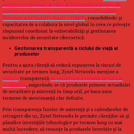
membru cu drepturi depline al Forumului echipelor de
răspuns la incidente și securitate (
Forum of Incident
Response and Security Teams –
FIRST)
, consolidându-și
capacitatea de a colabora la nivel global în ceea ce privește
răspunsul coordonat la vulnerabilități și gestionarea
incidentelor de securitate cibernetică.
Gestionarea transparentă a ciclului de viață al
produselor
Pentru a ajuta clienții să reducă expunerea la riscuri de
securitate pe termen lung, Zyxel Networks menține o
politică
transparentă
de gestionare a ciclului de viață al
produselor
, asigurându-se că produsele primesc actualizări
de securitate și asistență în timp util, pe baza unor
termene de mentenanță clar definite.
Prin transparența fazelor de asistență și a calendarelor de
retragere din uz, Zyxel Networks le permite clienților să-și
planifice investițiile tehnologice pe termen lung cu mai
multă încredere, să renunțe la produsele învechite și la