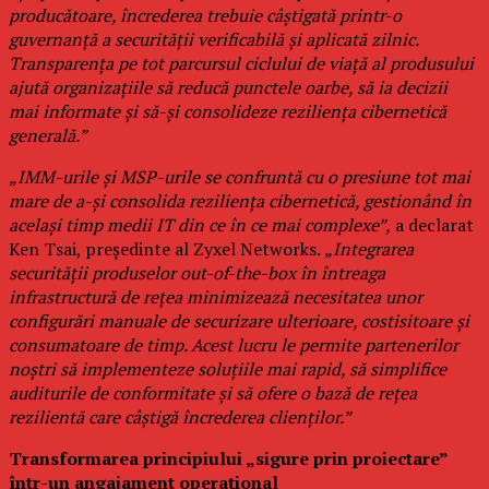
producătoare, încrederea trebuie câștigată printr-o
guvernanță a securității verificabilă și aplicată zilnic.
Transparența pe tot parcursul ciclului de viață al produsului
ajută organizațiile să reducă punctele oarbe, să ia decizii
mai informate și să-și consolideze reziliența cibernetică
generală.”
„IMM-urile și MSP-urile se confruntă cu o presiune tot mai
mare de a-și consolida reziliența cibernetică, gestionând în
același timp medii IT din ce în ce mai complexe”,
a declarat
Ken Tsai, președinte al Zyxel Networks.
„Integrarea
securității produselor out-of-the-box în întreaga
infrastructură de rețea minimizează necesitatea unor
configurări manuale de securizare ulterioare, costisitoare și
consumatoare de timp. Acest lucru le permite partenerilor
noștri să implementeze soluțiile mai rapid, să simplifice
auditurile de conformitate și să ofere o bază de rețea
rezilientă care câștigă încrederea clienților.”
Transformarea principiului „sigure prin proiectare”
într-un angajament operațional