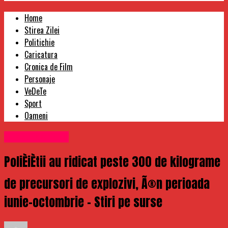
Home
Stirea Zilei
Politichie
Caricatura
Cronica de Film
Personaje
VeDeTe
Sport
Oameni
Uncategorized
PoliÈiÈtii au ridicat peste 300 de kilograme
de precursori de explozivi, Ã®n perioada
iunie-octombrie – Stiri pe surse