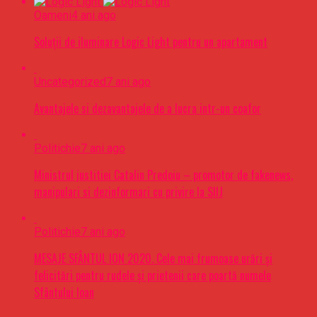
Oameni
4 ani ago
Soluții de iluminare Logic Light pentru un apartament
Uncategorized
7 ani ago
Avantajele si dezavantajele de a lucra intr-un coafor
Politichie
7 ani ago
Ministrul justitiei Catalin Predoiu – promotor de fakenews,
manipulari si dezinformari cu privire la SIIJ
Politichie
7 ani ago
MESAJE SFÂNTUL ION 2020. Cele mai frumoase urări şi
felicitări pentru rudele şi prietenii care poartă numele
Sfântului Ioan