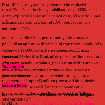
Peste 300 de kilograme de precursori de explozivi
restricÈionaÈi au fost indisponibilizate de poliÈiÈtii de la
Arme, explozivi Èi substanÈe periculoase, Ã®n cadrul unei
acÈiuni naÈionale, desfÄÈurate Ã®n perioada iunie â
octombrie 2019.
âÃn urma verificÄrilor, pentru neregulile constate,
poliÈiÈtii au aplicat 36 de sancÈiuni contravenÈionale, Ã®n
valoare de 187.000 de lei. De asemenea, poliÈiÈtii au
constatat 65 de infracÈiuni, 60 de persoane fiind cercetate
Continue Reading
Ã®n cauze penale. TotodatÄ, poliÈiÈtii au desfÄÈurat 376
You may like
de activitÄÈi de prevenire a evenimentelor negative
generate de nerespectarea prevederilor legale care
Click to comment
reglementeazÄ operaÈiunile cu precursori de explozivi
Leave a Reply
restricÈionaÈiâ, se aratÄ Ã®ntr-un comunicat al
Inspectoratului General al PoliÈiei RomÃ¢ne (IGPR).
Adresa ta de email nu va fi publicată.
Câmpurile obligatorii
sunt marcate cu
*
CiteÈte Èi:
FocÈani: Un bÄrbat a intrat cu autoturismul