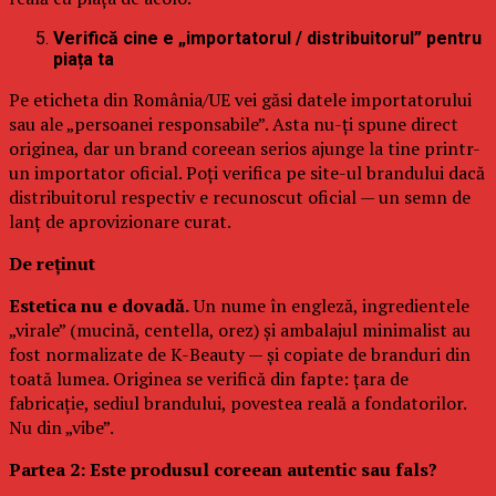
Verifică cine e „importatorul / distribuitorul” pentru
piața ta
Pe eticheta din România/UE vei găsi datele importatorului
sau ale „persoanei responsabile”. Asta nu-ți spune direct
originea, dar un brand coreean serios ajunge la tine printr-
un importator oficial. Poți verifica pe site-ul brandului dacă
distribuitorul respectiv e recunoscut oficial — un semn de
lanț de aprovizionare curat.
De reținut
Estetica nu e dovadă.
Un nume în engleză, ingredientele
„virale” (mucină, centella, orez) și ambalajul minimalist au
fost normalizate de K-Beauty — și copiate de branduri din
toată lumea. Originea se verifică din fapte: țara de
fabricație, sediul brandului, povestea reală a fondatorilor.
Nu din „vibe”.
Partea 2: Este produsul coreean autentic sau fals?