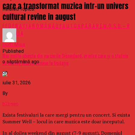
care a transformat muzica intr-un univers
Related Topics:
cultural revine in august
Up Next
F E D E R A Ț I A R O M Â N Ă D E A U T O A P Ă R A R E W. O. S. D. – R
O M Ȃ N I A
Don't Miss
Published
Mai multe obiecte din parcurile Disneyland, printre care şi o statuie
o săptămână ago
cu Mickey Mouse, scoase la licitaţie
on
iulie 31, 2026
By
b2bseo
Exista festivaluri la care mergi pentru un concert. Si exista
Summer Well – locul in care muzica este doar inceputul.
In al doilea weekend din august (7-9 august), Domeniul