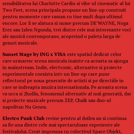
sensibilitatea lui Charlotte Cardin si vibe-ul cinematic al lui
Two Feet, scena principala propune un line-up construit
pentru momente care raman cu tine mult dupa ultimul
encore. Lor li se alatura si nume precum DE’WAYNE, Noga
Erez sau Jalen Ngonda, trei dintre cele mai interesante voci
ale muzicii contemporane, acoperind o paleta larga de
genuri muzicale.
Sunset Stage by ING x VISA
este spatiul dedicat celor
care urmaresc scena muzicala inainte ca aceasta sa ajunga
in mainstream. Indie, electronic, alternative si proiecte
experimentale coexista intr-un line-up care pune
reflectorul pe noua generatie de artisti si pe directiile in
care se indreapta muzica internationala. Pe aceasta scena
va urca si 2hollis, fenomenul alternativ al noii generatii, dar
si proiecte muzicale precum ZEP, Chalk sau duo-ul
napolitan Nu Genea.
Electro Punk Club
revine pentru al doilea an si continua
sa fie una dintre cele mai spectaculoase experiente ale
festivalului. Creat impreuna cu colectivul Space Objekt,