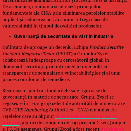
autentificările administratorilor și accesul VPN la distanță.
De asemenea, compania se aliniază principiilor
fundamentale ale CISA prin eliminarea parolelor stabilite
implicit și reducerea activă a unor întregi clase de
vulnerabilități în timpul dezvoltării produselor.
Guvernanță de securitate de vârf în industrie
Înființată de aproape un deceniu, Echipa
Product Security
Incident Response Team
(PSIRT) a Grupului Zyxel
colaborează îndeaproape cu cercetătorii globali în
domeniul securității prin intermediul unei politici
transparente de semnalare a vulnerabilităților și al unui
proces coordonat de remediere.
Recunoscut pentru standardele sale riguroase de
guvernanță în materie de securitate, Grupul Zyxel se
regăsește într-un grup select de autorități de numerotare
CVE (
CVE Numbering
Authorities – CNA) din industria
rețelelor care au obținut
două niveluri de acceptare ca
furnizor
, alături de companii de top precum Cisco, Juniper
și F5. De asemenea, Grupul Zyxel a fost recent
aprobat ca