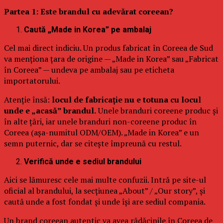
Partea 1: Este brandul cu adevărat coreean?
Caută „Made in Korea” pe ambalaj
Cel mai direct indiciu. Un produs fabricat în Coreea de Sud
va menționa țara de origine — „Made in Korea” sau „Fabricat
în Coreea” — undeva pe ambalaj sau pe eticheta
importatorului.
Atenție însă:
locul de fabricație nu e totuna cu locul
unde e „acasă” brandul.
Unele branduri coreene produc și
în alte țări, iar unele branduri non-coreene produc în
Coreea (așa-numitul ODM/OEM). „Made in Korea” e un
semn puternic, dar se citește împreună cu restul.
Verifică unde e sediul brandului
Aici se lămuresc cele mai multe confuzii. Intră pe site-ul
oficial al brandului, la secțiunea „About” / „Our story”, și
caută unde a fost fondat și unde își are sediul compania.
Un brand coreean autentic va avea rădăcinile în Coreea de