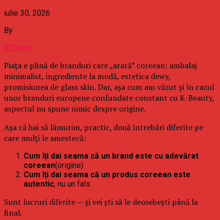
iulie 30, 2026
By
b2bseo
Piața e plină de branduri care „arată” coreean: ambalaj
minimalist, ingrediente la modă, estetica dewy,
promisiunea de glass skin. Dar, așa cum am văzut și în cazul
unor branduri europene confundate constant cu K-Beauty,
aspectul nu spune nimic despre origine.
Așa că hai să lămurim, practic, două întrebări diferite pe
care mulți le amestecă:
Cum îți dai seama că un brand este cu adevărat
coreean
(origine)
Cum îți dai seama că un produs coreean este
autentic
, nu un fals
Sunt lucruri diferite — și vei ști să le deosebești până la
final.