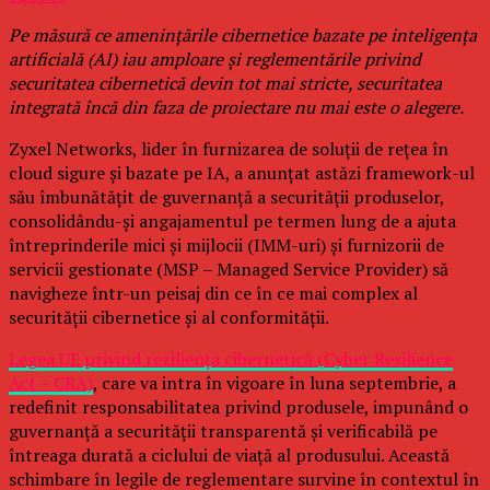
Pe măsură ce amenințările cibernetice bazate pe inteligența
artificială (AI) iau amploare și reglementările privind
securitatea cibernetică devin tot mai stricte, securitatea
integrată încă din faza de proiectare nu mai este o alegere.
Zyxel Networks, lider în furnizarea de soluții de rețea în
cloud sigure și bazate pe IA, a anunțat astăzi framework-ul
său îmbunătățit de guvernanță a securității produselor,
consolidându-și angajamentul pe termen lung de a ajuta
întreprinderile mici și mijlocii (IMM-uri) și furnizorii de
servicii gestionate (MSP – Managed Service Provider) să
navigheze într-un peisaj din ce în ce mai complex al
securității cibernetice și al conformității.
Legea UE privind reziliența cibernetică (Cyber Resilience
Act – CRA)
, care va intra în vigoare în luna septembrie, a
redefinit responsabilitatea privind produsele, impunând o
guvernanță a securității transparentă și verificabilă pe
întreaga durată a ciclului de viață al produsului. Această
schimbare în legile de reglementare survine în contextul în