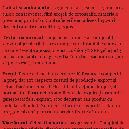
Calitatea ambalajului.
Logo centrat și simetric, fonturi și
culori consecvente, fără greșeli de ortografie, materiale
premium, print clar. Contrafacerile au adesea logo-uri
descentrate, texturi ieftine, typos.
Textura și mirosul.
Un produs autentic are un profil
senzorial predictibil — textura pe care brandul e cunoscut
că o are (esență apoasă, cremă „cushiony”, SPF gel ușor) și
un parfum subtil, nu agresiv. Dacă textura sau mirosul „nu
se potrivesc”, e un semnal.
Prețul.
Poate cel mai bun detector. K-Beauty e competitiv
la preț, dar tot respectă costuri de producție, export și
retail. Dacă un ser viral e listat la o fracțiune din prețul
normal, în afara unei promoții oficiale, explicația rareori e
generoasă: fals, expirat, stoc deturnat sau produs cu
ambalaj schimbat. Nu orice reducere e suspectă — dar un
preț „de mister” pentru un produs foarte căutat, da.
Vânzătorul.
Cel mai important pas preventiv. Cumpără de
la magazine oficiale, distribuitori autorizați sau retaileri de