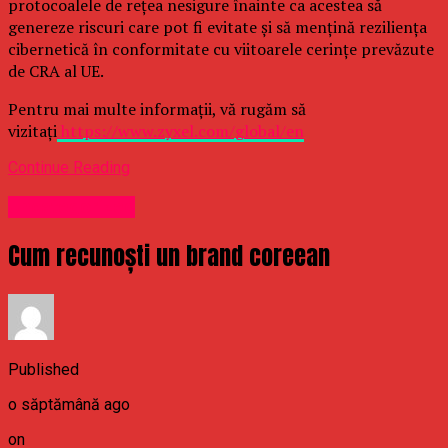
protocoalele de rețea nesigure înainte ca acestea să
genereze riscuri care pot fi evitate și să mențină reziliența
cibernetică în conformitate cu viitoarele cerințe prevăzute
de CRA al UE.
Pentru mai multe informații, vă rugăm să
vizitați
https://www.zyxel.com/global/en
Continue Reading
Uncategorized
Cum recunoști un brand coreean
Published
o săptămână ago
on