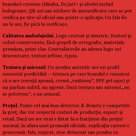
branduri coreene (Missha, Dr.Jart+ și altele) includ
holograme, QR-uri sau stickere de autentificare care se pot
verifica pe site-ul oficial sau printr-o aplicație. Un fals fie
nu le are, fie pică la verificare.
Calitatea ambalajului.
Logo centrat și simetric, fonturi și
culori consecvente, fără greșeli de ortografie, materiale
premium, print clar. Contrafacerile au adesea logo-uri
descentrate, texturi ieftine, typos.
Textura și mirosul.
Un produs autentic are un profil
senzorial predictibil — textura pe care brandul e cunoscut
că o are (esență apoasă, cremă „cushiony”, SPF gel ușor) și
un parfum subtil, nu agresiv. Dacă textura sau mirosul „nu
se potrivesc”, e un semnal.
Prețul.
Poate cel mai bun detector. K-Beauty e competitiv
la preț, dar tot respectă costuri de producție, export și
retail. Dacă un ser viral e listat la o fracțiune din prețul
normal, în afara unei promoții oficiale, explicația rareori e
generoasă: fals, expirat, stoc deturnat sau produs cu