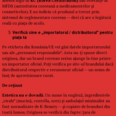
adesea logo-ul
KC (Korea Certification)
sau referințe la
MFDS (autoritatea coreeană a medicamentelor și
cosmeticelor). E un indiciu că produsul a trecut prin
sistemul de reglementare coreean — deci că are o legătură
reală cu piața de acolo.
Verifică cine e „importatorul / distribuitorul” pentru
piața ta
Pe eticheta din România/UE vei găsi datele importatorului
sau ale „persoanei responsabile”. Asta nu-ți spune direct
originea, dar un brand coreean serios ajunge la tine printr-
un importator oficial. Poți verifica pe site-ul brandului dacă
distribuitorul respectiv e recunoscut oficial — un semn de
lanț de aprovizionare curat.
De reținut
Estetica nu e dovadă.
Un nume în engleză, ingredientele
„virale” (mucină, centella, orez) și ambalajul minimalist au
fost normalizate de K-Beauty — și copiate de branduri din
toată lumea. Originea se verifică din fapte: țara de