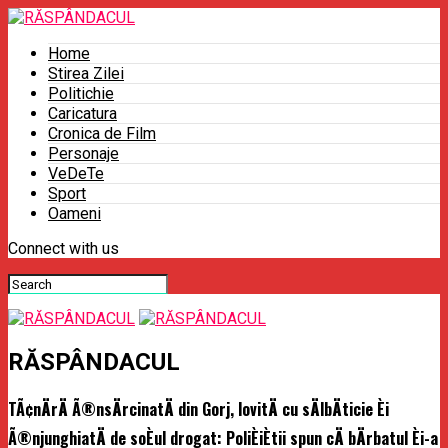
Home
Stirea Zilei
Politichie
Caricatura
Cronica de Film
Personaje
VeDeTe
Sport
Oameni
Connect with us
RĂSPÂNDACUL
TÃ¢nÄrÄ Ã®nsÄrcinatÄ din Gorj, lovitÄ cu sÄlbÄticie Èi
Ã®njunghiatÄ de soÈul drogat: PoliÈiÈtii spun cÄ bÄrbatul Èi-a