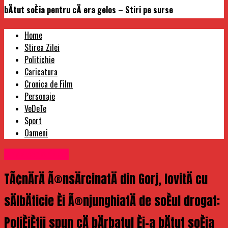
bÄtut soÈia pentru cÄ era gelos – Stiri pe surse
Home
Stirea Zilei
Politichie
Caricatura
Cronica de Film
Personaje
VeDeTe
Sport
Oameni
Uncategorized
TÃ¢nÄrÄ Ã®nsÄrcinatÄ din Gorj, lovitÄ cu
sÄlbÄticie Èi Ã®njunghiatÄ de soÈul drogat:
PoliÈiÈtii spun cÄ bÄrbatul Èi-a bÄtut soÈia