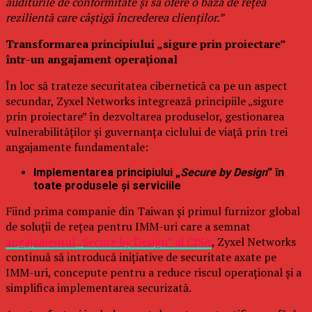
auditurile de conformitate și să ofere o bază de rețea
rezilientă care câștigă încrederea clienților.”
Transformarea principiului „sigure prin proiectare”
într-un angajament operațional
În loc să trateze securitatea cibernetică ca pe un aspect
secundar, Zyxel Networks integrează principiile „sigure
prin proiectare” în dezvoltarea produselor, gestionarea
vulnerabilităților și guvernanța ciclului de viață prin trei
angajamente fundamentale:
Implementarea principiului „
Secure by Design
” în
toate produsele și serviciile
Fiind prima companie din Taiwan și primul furnizor global
de soluții de rețea pentru IMM-uri care a semnat
angajamentul „Secure by Design” al CISA
, Zyxel Networks
continuă să introducă inițiative de securitate axate pe
IMM-uri, concepute pentru a reduce riscul operațional și a
simplifica implementarea securizată.