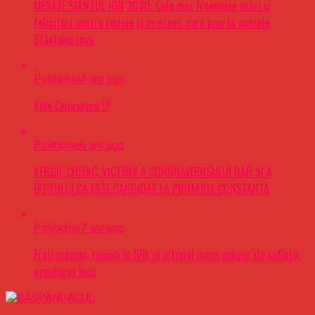
MESAJE SFÂNTUL ION 2020. Cele mai frumoase urări şi
felicitări pentru rudele şi prietenii care poartă numele
Sfântului Ioan
Politichie
4 ani ago
Vine Ceaușescu !?
Politichie
6 ani ago
VERGIL CHITAC, VICTIMA A CORONAVIRUSULUI DAR SI A
FAPTULUI CA ESTE CANDIDAT LA PRIMARIA CONSTANTA
Politichie
7 ani ago
Frați masoni, reuniți în SRL si ultimul mare șpăgar de suflete,
nejudecat încă