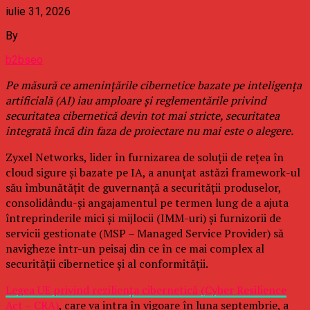
iulie 31, 2026
By
b2bseo
Pe măsură ce amenințările cibernetice bazate pe inteligența
artificială (AI) iau amploare și reglementările privind
securitatea cibernetică devin tot mai stricte, securitatea
integrată încă din faza de proiectare nu mai este o alegere.
Zyxel Networks, lider în furnizarea de soluții de rețea în
cloud sigure și bazate pe IA, a anunțat astăzi framework-ul
său îmbunătățit de guvernanță a securității produselor,
consolidându-și angajamentul pe termen lung de a ajuta
întreprinderile mici și mijlocii (IMM-uri) și furnizorii de
servicii gestionate (MSP – Managed Service Provider) să
navigheze într-un peisaj din ce în ce mai complex al
securității cibernetice și al conformității.
Legea UE privind reziliența cibernetică (Cyber Resilience
Act – CRA)
, care va intra în vigoare în luna septembrie, a