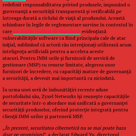
redefinit responsabilitatea privind produsele, impunând o
guvernanță a securității transparentă și verificabilă pe
întreaga durată a ciclului de viață al produsului. Această
schimbare în legile de reglementare survine în contextul în
care
un studiu realizat de Mandiant
evidențiază
vulnerabilitățile software ca fiind principala cale de atac
inițial, subliniind că actorii rău intenționați utilizează acum
inteligența artificială pentru a accelera aceste
atacuri. Pentru IMM-urile și furnizorii de servicii de
gestionare (MSP) cu resurse limitate, alegerea unor
furnizori de încredere, cu capacități mature de guvernanță
a securității, a devenit mai importantă ca niciodată.
În urma unei serii de îmbunătățiri recente aduse
portofoliului său, Zyxel Networks își reunește capacitățile
de securitate într-o abordare mai unificată a guvernanței
securității produselor, oferind protecție integrată pentru
clienții IMM-urilor și partenerii MSP.
„În prezent, securitatea cibernetică nu se mai poate baza
doar pe promisiuni
”, a declarat Edward Yu, directorul