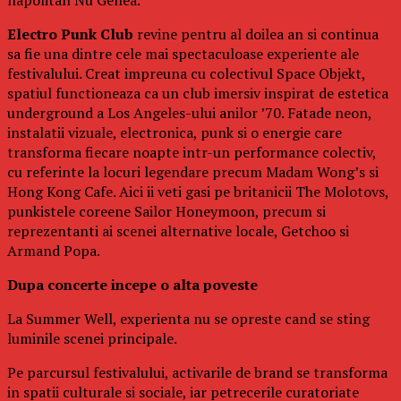
Electro Punk Club
revine pentru al doilea an si continua
sa fie una dintre cele mai spectaculoase experiente ale
festivalului. Creat impreuna cu colectivul Space Objekt,
spatiul functioneaza ca un club imersiv inspirat de estetica
underground a Los Angeles-ului anilor ’70. Fatade neon,
instalatii vizuale, electronica, punk si o energie care
transforma fiecare noapte intr-un performance colectiv,
cu referinte la locuri legendare precum Madam Wong’s si
Hong Kong Cafe. Aici ii veti gasi pe britanicii The Molotovs,
punkistele coreene Sailor Honeymoon, precum si
reprezentanti ai scenei alternative locale, Getchoo si
Armand Popa.
Dupa concerte incepe o alta poveste
La Summer Well, experienta nu se opreste cand se sting
luminile scenei principale.
Pe parcursul festivalului, activarile de brand se transforma
in spatii culturale si sociale, iar petrecerile curatoriate