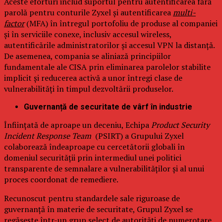
Aceste eforturi includ suportul pentru autentificarea fără
parolă pentru conturile Zyxel și autentificarea
multi-
factor
(MFA) în întregul portofoliu de produse al companiei
și în serviciile conexe, inclusiv accesul wireless,
autentificările administratorilor și accesul VPN la distanță.
De asemenea, compania se aliniază principiilor
fundamentale ale CISA prin eliminarea parolelor stabilite
implicit și reducerea activă a unor întregi clase de
vulnerabilități în timpul dezvoltării produselor.
Guvernanță de securitate de vârf în industrie
Înființată de aproape un deceniu, Echipa
Product Security
Incident Response Team
(PSIRT) a Grupului Zyxel
colaborează îndeaproape cu cercetătorii globali în
domeniul securității prin intermediul unei politici
transparente de semnalare a vulnerabilităților și al unui
proces coordonat de remediere.
Recunoscut pentru standardele sale riguroase de
guvernanță în materie de securitate, Grupul Zyxel se
regăsește într-un grup select de autorități de numerotare