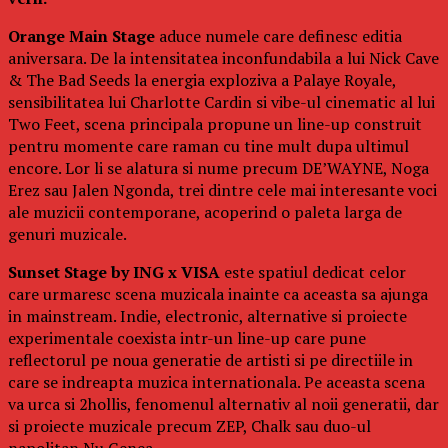
Orange Main Stage
aduce numele care definesc editia
aniversara. De la intensitatea inconfundabila a lui Nick Cave
& The Bad Seeds la energia exploziva a Palaye Royale,
sensibilitatea lui Charlotte Cardin si vibe-ul cinematic al lui
Two Feet, scena principala propune un line-up construit
pentru momente care raman cu tine mult dupa ultimul
encore. Lor li se alatura si nume precum DE’WAYNE, Noga
Erez sau Jalen Ngonda, trei dintre cele mai interesante voci
ale muzicii contemporane, acoperind o paleta larga de
genuri muzicale.
Sunset Stage by ING x VISA
este spatiul dedicat celor
care urmaresc scena muzicala inainte ca aceasta sa ajunga
in mainstream. Indie, electronic, alternative si proiecte
experimentale coexista intr-un line-up care pune
reflectorul pe noua generatie de artisti si pe directiile in
care se indreapta muzica internationala. Pe aceasta scena
va urca si 2hollis, fenomenul alternativ al noii generatii, dar
si proiecte muzicale precum ZEP, Chalk sau duo-ul
napolitan Nu Genea.