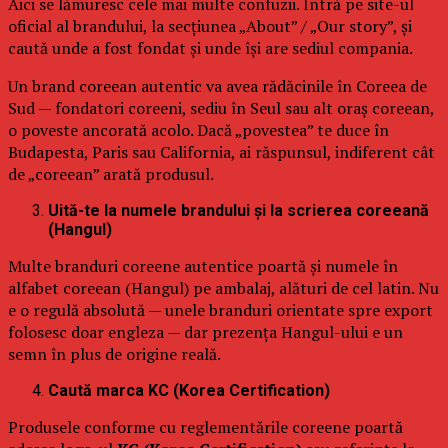
Aici se lămuresc cele mai multe confuzii. Intră pe site-ul
oficial al brandului, la secțiunea „About” / „Our story”, și
caută unde a fost fondat și unde își are sediul compania.
Un brand coreean autentic va avea rădăcinile în Coreea de
Sud — fondatori coreeni, sediu în Seul sau alt oraș coreean,
o poveste ancorată acolo. Dacă „povestea” te duce în
Budapesta, Paris sau California, ai răspunsul, indiferent cât
de „coreean” arată produsul.
Uită-te la numele brandului și la scrierea coreeană
(Hangul)
Multe branduri coreene autentice poartă și numele în
alfabet coreean (Hangul) pe ambalaj, alături de cel latin. Nu
e o regulă absolută — unele branduri orientate spre export
folosesc doar engleza — dar prezența Hangul-ului e un
semn în plus de origine reală.
Caută marca KC (Korea Certification)
Produsele conforme cu reglementările coreene poartă