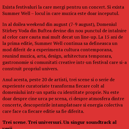
Exista festivaluri la care mergi pentru un concert. Si exista
Summer Well – locul in care muzica este doar inceputul.
In al doilea weekend din august (7-9 august), Domeniul
Stirbey Voda din Buftea devine din nou punctul de intalnire
al celor care cauta mai mult decat un line-up. La 15 ani de
la prima editie, Summer Well continua sa defineasca un
mod diferit de a experimenta cultura contemporana,
reunind muzica, arta, design, arhitectura temporara,
gastronomie si comunitati creative intr-un festival care si-a
construit propriul univers.
Anul acesta, peste 20 de artisti, trei scene si o serie de
experiente curatoriate transforma fiecare colt al
domeniului intr-un spatiu cu identitate proprie. Nu este
doar despre cine urca pe scena, ci despre atmosfera dintre
concerte, descoperirile intamplatoare si energia colectiva
care face ca fiecare editie sa fie diferita.
Trei scene. Trei universuri. Un singur soundtrack al
verii.