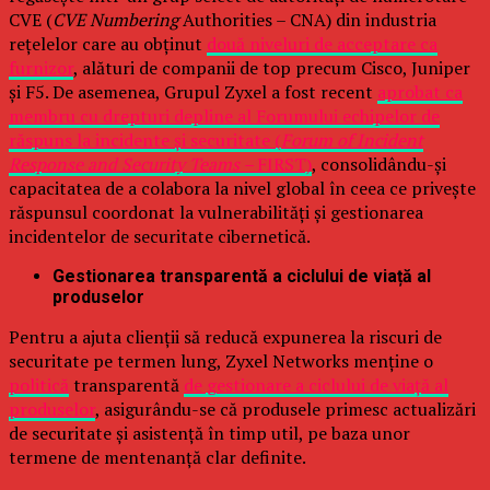
CVE (
CVE Numbering
Authorities – CNA) din industria
rețelelor care au obținut
două niveluri de acceptare ca
furnizor
, alături de companii de top precum Cisco, Juniper
și F5. De asemenea, Grupul Zyxel a fost recent
aprobat ca
membru cu drepturi depline al Forumului echipelor de
răspuns la incidente și securitate (
Forum of Incident
Response and Security Teams –
FIRST)
, consolidându-și
capacitatea de a colabora la nivel global în ceea ce privește
răspunsul coordonat la vulnerabilități și gestionarea
incidentelor de securitate cibernetică.
Gestionarea transparentă a ciclului de viață al
produselor
Pentru a ajuta clienții să reducă expunerea la riscuri de
securitate pe termen lung, Zyxel Networks menține o
politică
transparentă
de gestionare a ciclului de viață al
produselor
, asigurându-se că produsele primesc actualizări
de securitate și asistență în timp util, pe baza unor
termene de mentenanță clar definite.