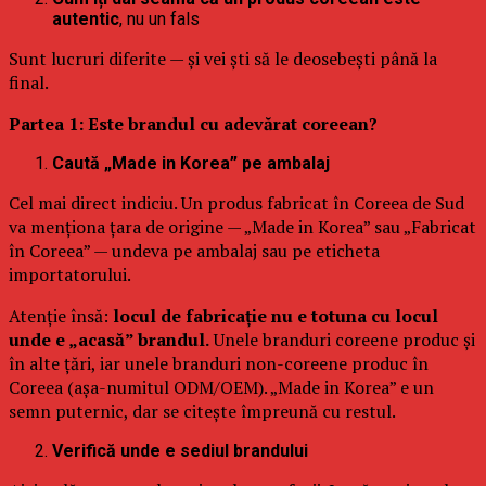
autentic
, nu un fals
Sunt lucruri diferite — și vei ști să le deosebești până la
final.
Partea 1: Este brandul cu adevărat coreean?
Caută „Made in Korea” pe ambalaj
Cel mai direct indiciu. Un produs fabricat în Coreea de Sud
va menționa țara de origine — „Made in Korea” sau „Fabricat
în Coreea” — undeva pe ambalaj sau pe eticheta
importatorului.
Atenție însă:
locul de fabricație nu e totuna cu locul
unde e „acasă” brandul.
Unele branduri coreene produc și
în alte țări, iar unele branduri non-coreene produc în
Coreea (așa-numitul ODM/OEM). „Made in Korea” e un
semn puternic, dar se citește împreună cu restul.
Verifică unde e sediul brandului