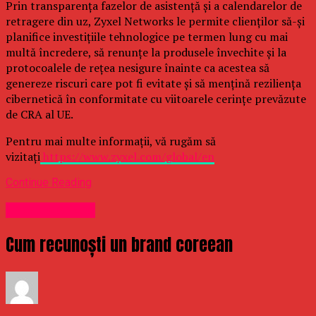
Prin transparența fazelor de asistență și a calendarelor de
retragere din uz, Zyxel Networks le permite clienților să-și
planifice investițiile tehnologice pe termen lung cu mai
multă încredere, să renunțe la produsele învechite și la
protocoalele de rețea nesigure înainte ca acestea să
genereze riscuri care pot fi evitate și să mențină reziliența
cibernetică în conformitate cu viitoarele cerințe prevăzute
de CRA al UE.
Pentru mai multe informații, vă rugăm să
vizitați
https://www.zyxel.com/global/en
Continue Reading
Uncategorized
Cum recunoști un brand coreean