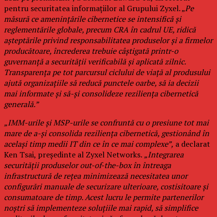
pentru securitatea informațiilor al Grupului Zyxel. „
Pe
măsură ce amenințările cibernetice se intensifică și
reglementările globale, precum CRA în cadrul UE, ridică
așteptările privind responsabilitatea produselor și a firmelor
producătoare, încrederea trebuie câștigată printr-o
guvernanță a securității verificabilă și aplicată zilnic.
Transparența pe tot parcursul ciclului de viață al produsului
ajută organizațiile să reducă punctele oarbe, să ia decizii
mai informate și să-și consolideze reziliența cibernetică
generală.”
„IMM-urile și MSP-urile se confruntă cu o presiune tot mai
mare de a-și consolida reziliența cibernetică, gestionând în
același timp medii IT din ce în ce mai complexe”,
a declarat
Ken Tsai, președinte al Zyxel Networks.
„Integrarea
securității produselor out-of-the-box în întreaga
infrastructură de rețea minimizează necesitatea unor
configurări manuale de securizare ulterioare, costisitoare și
consumatoare de timp. Acest lucru le permite partenerilor
noștri să implementeze soluțiile mai rapid, să simplifice