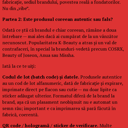
fabricație, sediul brandului, povestea reală a fondatorilor.
Nu din „vibe”.
Partea 2: Este produsul coreean autentic sau fals?
Odată ce știi că brandul e chiar coreean, rămâne a doua
întrebare — mai ales dacă ai cumpărat de la un vânzător
necunoscut. Popularitatea K-Beauty a atras și un val de
contrafaceri, în special la branduri-vedetă precum COSRX,
Beauty of Joseon, Anua sau Missha.
Iată la ce te uiți:
Codul de lot (batch code) și datele.
Produsele autentice
au un cod de lot alfanumeric, dată de fabricație și expirare,
imprimate direct pe flacon sau cutie — nu doar lipite ca
sticker adăugat ulterior. Formatul diferă de la brand la
brand, așa că un plasament neobișnuit nu e automat un
semn rău; important e ca imprimarea să pară făcută în
fabrică, coerentă.
QR code / hologramă / sticker de verificare.
Multe