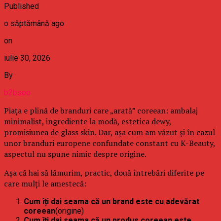
Published
o săptămână ago
on
iulie 30, 2026
By
b2bseo
Piața e plină de branduri care „arată” coreean: ambalaj
minimalist, ingrediente la modă, estetica dewy,
promisiunea de glass skin. Dar, așa cum am văzut și în cazul
unor branduri europene confundate constant cu K-Beauty,
aspectul nu spune nimic despre origine.
Așa că hai să lămurim, practic, două întrebări diferite pe
care mulți le amestecă:
Cum îți dai seama că un brand este cu adevărat
coreean
(origine)
Cum îți dai seama că un produs coreean este