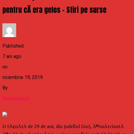
pentru cÄ era gelos – Stiri pe surse
Published
7 ani ago
on
noiembrie 19, 2019
By
Raspandacul
O tÃ¢nÄrÄ de 29 de ani, din judeÈul Gorj, Ã®nsÄrcinatÄ