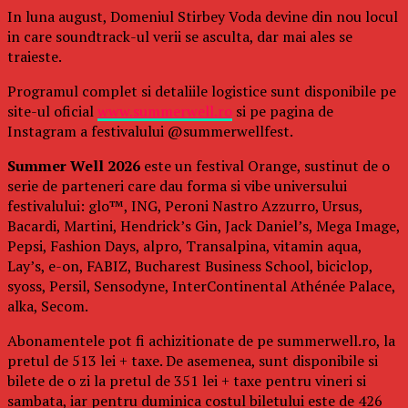
In luna august, Domeniul Stirbey Voda devine din nou locul
in care soundtrack-ul verii se asculta, dar mai ales se
traieste.
Programul complet si detaliile logistice sunt disponibile pe
site-ul oficial
www.summerwell.ro
si pe pagina de
Instagram a festivalului @summerwellfest.
Summer Well 2026
este un festival Orange, sustinut de o
serie de parteneri care dau forma si vibe universului
festivalului: glo™, ING, Peroni Nastro Azzurro, Ursus,
Bacardi, Martini, Hendrick’s Gin, Jack Daniel’s, Mega Image,
Pepsi, Fashion Days, alpro, Transalpina, vitamin aqua,
Lay’s, e-on, FABIZ, Bucharest Business School, biciclop,
syoss, Persil, Sensodyne, InterContinental Athénée Palace,
alka, Secom.
Abonamentele pot fi achizitionate de pe summerwell.ro, la
pretul de 513 lei + taxe. De asemenea, sunt disponibile si
bilete de o zi la pretul de 351 lei + taxe pentru vineri si
sambata, iar pentru duminica costul biletului este de 426