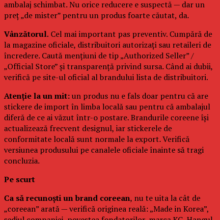
ambalaj schimbat. Nu orice reducere e suspectă — dar un
preț „de mister” pentru un produs foarte căutat, da.
Vânzătorul.
Cel mai important pas preventiv. Cumpără de
la magazine oficiale, distribuitori autorizați sau retaileri de
încredere. Caută mențiuni de tip „Authorized Seller” /
„Official Store” și transparență privind sursa. Când ai dubii,
verifică pe site-ul oficial al brandului lista de distribuitori.
Atenție la un mit:
un produs nu e fals doar pentru că are
stickere de import în limba locală sau pentru că ambalajul
diferă de ce ai văzut într-o postare. Brandurile coreene își
actualizează frecvent designul, iar stickerele de
conformitate locală sunt normale la export. Verifică
versiunea produsului pe canalele oficiale înainte să tragi
concluzia.
Pe scurt
Ca să recunoști un brand coreean
, nu te uita la cât de
„coreean” arată — verifică originea reală: „Made in Korea”,
sediul companiei, povestea fondatorilor, marca KC, Hangul-