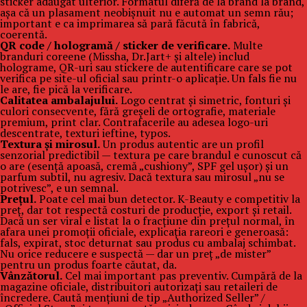
sticker adăugat ulterior. Formatul diferă de la brand la brand,
așa că un plasament neobișnuit nu e automat un semn rău;
important e ca imprimarea să pară făcută în fabrică,
coerentă.
QR code / hologramă / sticker de verificare.
Multe
branduri coreene (Missha, Dr.Jart+ și altele) includ
holograme, QR-uri sau stickere de autentificare care se pot
verifica pe site-ul oficial sau printr-o aplicație. Un fals fie nu
le are, fie pică la verificare.
Calitatea ambalajului.
Logo centrat și simetric, fonturi și
culori consecvente, fără greșeli de ortografie, materiale
premium, print clar. Contrafacerile au adesea logo-uri
descentrate, texturi ieftine, typos.
Textura și mirosul.
Un produs autentic are un profil
senzorial predictibil — textura pe care brandul e cunoscut că
o are (esență apoasă, cremă „cushiony”, SPF gel ușor) și un
parfum subtil, nu agresiv. Dacă textura sau mirosul „nu se
potrivesc”, e un semnal.
Prețul.
Poate cel mai bun detector. K-Beauty e competitiv la
preț, dar tot respectă costuri de producție, export și retail.
Dacă un ser viral e listat la o fracțiune din prețul normal, în
afara unei promoții oficiale, explicația rareori e generoasă:
fals, expirat, stoc deturnat sau produs cu ambalaj schimbat.
Nu orice reducere e suspectă — dar un preț „de mister”
pentru un produs foarte căutat, da.
Vânzătorul.
Cel mai important pas preventiv. Cumpără de la
magazine oficiale, distribuitori autorizați sau retaileri de
încredere. Caută mențiuni de tip „Authorized Seller” /