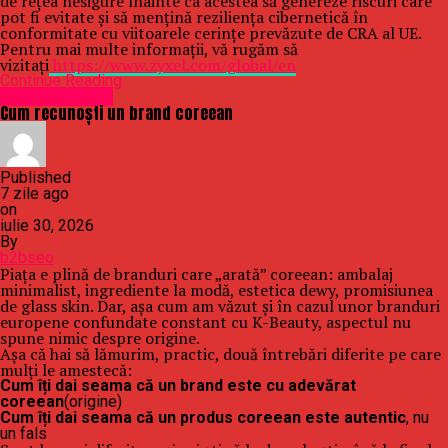
de rețea nesigure înainte ca acestea să genereze riscuri care
pot fi evitate și să mențină reziliența cibernetică în
conformitate cu viitoarele cerințe prevăzute de CRA al UE.
Pentru mai multe informații, vă rugăm să
vizitați
https://www.zyxel.com/global/en
Continue Reading
Uncategorized
Cum recunoști un brand coreean
Published
7 zile ago
on
iulie 30, 2026
By
b2bseo
Piața e plină de branduri care „arată” coreean: ambalaj
minimalist, ingrediente la modă, estetica dewy, promisiunea
de glass skin. Dar, așa cum am văzut și în cazul unor branduri
europene confundate constant cu K-Beauty, aspectul nu
spune nimic despre origine.
Așa că hai să lămurim, practic, două întrebări diferite pe care
mulți le amestecă:
Cum îți dai seama că un brand este cu adevărat
coreean
(origine)
Cum îți dai seama că un produs coreean este autentic
, nu
un fals