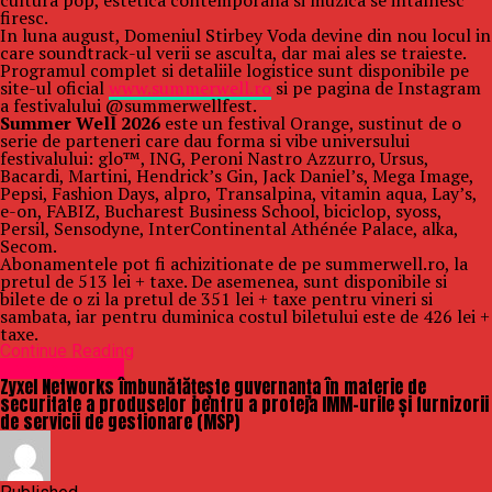
cultura pop, estetica contemporana si muzica se intalnesc
firesc.
In luna august, Domeniul Stirbey Voda devine din nou locul in
care soundtrack-ul verii se asculta, dar mai ales se traieste.
Programul complet si detaliile logistice sunt disponibile pe
site-ul oficial
www.summerwell.ro
si pe pagina de Instagram
a festivalului @summerwellfest.
Summer Well 2026
este un festival Orange, sustinut de o
serie de parteneri care dau forma si vibe universului
festivalului: glo™, ING, Peroni Nastro Azzurro, Ursus,
Bacardi, Martini, Hendrick’s Gin, Jack Daniel’s, Mega Image,
Pepsi, Fashion Days, alpro, Transalpina, vitamin aqua, Lay’s,
e-on, FABIZ, Bucharest Business School, biciclop, syoss,
Persil, Sensodyne, InterContinental Athénée Palace, alka,
Secom.
Abonamentele pot fi achizitionate de pe summerwell.ro, la
pretul de 513 lei + taxe. De asemenea, sunt disponibile si
bilete de o zi la pretul de 351 lei + taxe pentru vineri si
sambata, iar pentru duminica costul biletului este de 426 lei +
taxe.
Continue Reading
Uncategorized
Zyxel Networks îmbunătățește guvernanța în materie de
securitate a produselor pentru a proteja IMM-urile și furnizorii
de servicii de gestionare (MSP)