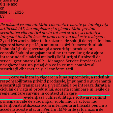
Published
6 zile ago
on
iulie 31, 2026
By
b2bseo
Pe măsură ce amenințările cibernetice bazate pe inteligența
artificială (AI) iau amploare și reglementările privind
securitatea cibernetică devin tot mai stricte, securitatea
integrată încă din faza de proiectare nu mai este o alegere.
Zyxel Networks, lider în furnizarea de soluții de rețea în cloud
sigure și bazate pe IA, a anunțat astăzi framework-ul său
îmbunătățit de guvernanță a securității produselor,
consolidându-și angajamentul pe termen lung de a ajuta
întreprinderile mici și mijlocii (IMM-uri) și furnizorii de
servicii gestionate (MSP – Managed Service Provider) să
navigheze într-un peisaj din ce în ce mai complex al
securității cibernetice și al conformității.
Legea UE privind reziliența cibernetică (Cyber Resilience Act –
CRA)
, care va intra în vigoare în luna septembrie, a redefinit
responsabilitatea privind produsele, impunând o guvernanță
a securității transparentă și verificabilă pe întreaga durată a
ciclului de viață al produsului. Această schimbare în legile de
reglementare survine în contextul în care
un studiu realizat
de Mandiant
evidențiază vulnerabilitățile software ca fiind
principala cale de atac inițial, subliniind că actorii rău
intenționați utilizează acum inteligența artificială pentru a
accelera aceste atacuri. Pentru IMM-urile și furnizorii de