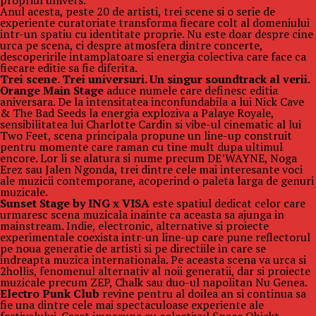
propriul univers.
Anul acesta, peste 20 de artisti, trei scene si o serie de
experiente curatoriate transforma fiecare colt al domeniului
intr-un spatiu cu identitate proprie. Nu este doar despre cine
urca pe scena, ci despre atmosfera dintre concerte,
descoperirile intamplatoare si energia colectiva care face ca
fiecare editie sa fie diferita.
Trei scene. Trei universuri. Un singur soundtrack al verii.
Orange Main Stage
aduce numele care definesc editia
aniversara. De la intensitatea inconfundabila a lui Nick Cave
& The Bad Seeds la energia exploziva a Palaye Royale,
sensibilitatea lui Charlotte Cardin si vibe-ul cinematic al lui
Two Feet, scena principala propune un line-up construit
pentru momente care raman cu tine mult dupa ultimul
encore. Lor li se alatura si nume precum DE’WAYNE, Noga
Erez sau Jalen Ngonda, trei dintre cele mai interesante voci
ale muzicii contemporane, acoperind o paleta larga de genuri
muzicale.
Sunset Stage by ING x VISA
este spatiul dedicat celor care
urmaresc scena muzicala inainte ca aceasta sa ajunga in
mainstream. Indie, electronic, alternative si proiecte
experimentale coexista intr-un line-up care pune reflectorul
pe noua generatie de artisti si pe directiile in care se
indreapta muzica internationala. Pe aceasta scena va urca si
2hollis, fenomenul alternativ al noii generatii, dar si proiecte
muzicale precum ZEP, Chalk sau duo-ul napolitan Nu Genea.
Electro Punk Club
revine pentru al doilea an si continua sa
fie una dintre cele mai spectaculoase experiente ale