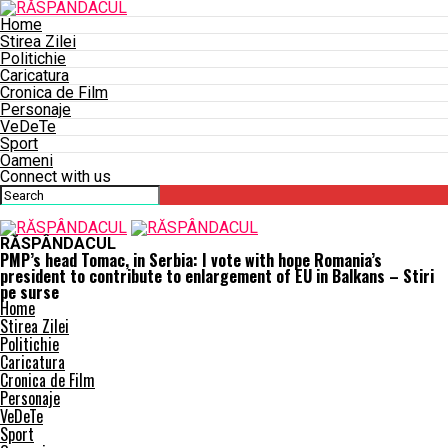
Home
Stirea Zilei
Politichie
Caricatura
Cronica de Film
Personaje
VeDeTe
Sport
Oameni
Connect with us
RĂSPÂNDACUL
PMP’s head Tomac, in Serbia: I vote with hope Romania’s
president to contribute to enlargement of EU in Balkans – Stiri
pe surse
Home
Stirea Zilei
Politichie
Caricatura
Cronica de Film
Personaje
VeDeTe
Sport