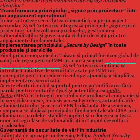
să ofere o bază de rețea rezilientă care câștigă încrederea
clienților.”
Transformarea principiului „sigure prin proiectare” într-
un angajament operațional
În loc să trateze securitatea cibernetică ca pe un aspect
secundar, Zyxel Networks integrează principiile „sigure prin
proiectare” în dezvoltarea produselor, gestionarea
vulnerabilităților și guvernanța ciclului de viață prin trei
angajamente fundamentale:
Implementarea principiului „
Secure by Design
” în toate
produsele și serviciile
Fiind prima companie din Taiwan și primul furnizor global de
soluții de rețea pentru IMM-uri care a semnat
angajamentul
„Secure by Design” al CISA
, Zyxel Networks continuă să
introducă inițiative de securitate axate pe IMM-uri,
concepute pentru a reduce riscul operațional și a simplifica
implementarea securizată.
Aceste eforturi includ suportul pentru autentificarea fără
parolă pentru conturile Zyxel și autentificarea
multi-
factor
(MFA) în întregul portofoliu de produse al companiei și
în serviciile conexe, inclusiv accesul wireless, autentificările
administratorilor și accesul VPN la distanță. De asemenea,
compania se aliniază principiilor fundamentale ale CISA prin
eliminarea parolelor stabilite implicit și reducerea activă a
unor întregi clase de vulnerabilități în timpul dezvoltării
produselor.
Guvernanță de securitate de vârf în industrie
Înființată de aproape un deceniu, Echipa
Product Security