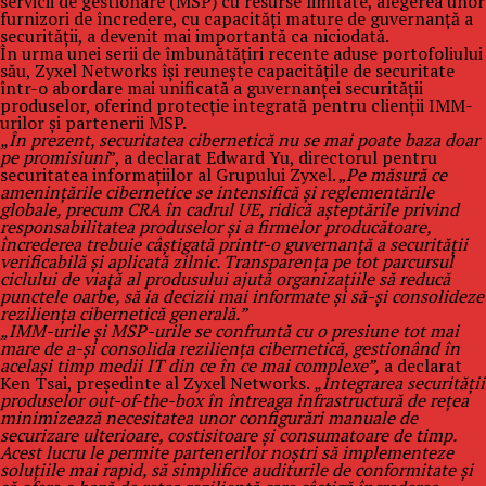
servicii de gestionare (MSP) cu resurse limitate, alegerea unor
furnizori de încredere, cu capacități mature de guvernanță a
securității, a devenit mai importantă ca niciodată.
În urma unei serii de îmbunătățiri recente aduse portofoliului
său, Zyxel Networks își reunește capacitățile de securitate
într-o abordare mai unificată a guvernanței securității
produselor, oferind protecție integrată pentru clienții IMM-
urilor și partenerii MSP.
„În prezent, securitatea cibernetică nu se mai poate baza doar
pe promisiuni
”, a declarat Edward Yu, directorul pentru
securitatea informațiilor al Grupului Zyxel. „
Pe măsură ce
amenințările cibernetice se intensifică și reglementările
globale, precum CRA în cadrul UE, ridică așteptările privind
responsabilitatea produselor și a firmelor producătoare,
încrederea trebuie câștigată printr-o guvernanță a securității
verificabilă și aplicată zilnic. Transparența pe tot parcursul
ciclului de viață al produsului ajută organizațiile să reducă
punctele oarbe, să ia decizii mai informate și să-și consolideze
reziliența cibernetică generală.”
„IMM-urile și MSP-urile se confruntă cu o presiune tot mai
mare de a-și consolida reziliența cibernetică, gestionând în
același timp medii IT din ce în ce mai complexe”,
a declarat
Ken Tsai, președinte al Zyxel Networks.
„Integrarea securității
produselor out-of-the-box în întreaga infrastructură de rețea
minimizează necesitatea unor configurări manuale de
securizare ulterioare, costisitoare și consumatoare de timp.
Acest lucru le permite partenerilor noștri să implementeze
soluțiile mai rapid, să simplifice auditurile de conformitate și