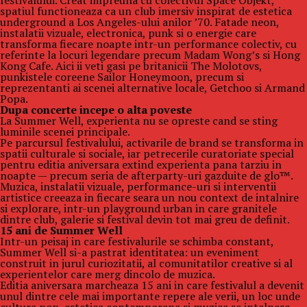
festivalului. Creat impreuna cu colectivul Space Objekt,
spatiul functioneaza ca un club imersiv inspirat de estetica
underground a Los Angeles-ului anilor ’70. Fatade neon,
instalatii vizuale, electronica, punk si o energie care
transforma fiecare noapte intr-un performance colectiv, cu
referinte la locuri legendare precum Madam Wong’s si Hong
Kong Cafe. Aici ii veti gasi pe britanicii The Molotovs,
punkistele coreene Sailor Honeymoon, precum si
reprezentanti ai scenei alternative locale, Getchoo si Armand
Popa.
Dupa concerte incepe o alta poveste
La Summer Well, experienta nu se opreste cand se sting
luminile scenei principale.
Pe parcursul festivalului, activarile de brand se transforma in
spatii culturale si sociale, iar petrecerile curatoriate special
pentru editia aniversara extind experienta pana tarziu in
noapte — precum seria de afterparty-uri gazduite de glo™.
Muzica, instalatii vizuale, performance-uri si interventii
artistice creeaza in fiecare seara un nou context de intalnire
si explorare, intr-un playground urban in care granitele
dintre club, galerie si festival devin tot mai greu de definit.
15 ani de Summer Well
Intr-un peisaj in care festivalurile se schimba constant,
Summer Well si-a pastrat identitatea: un eveniment
construit in jurul curiozitatii, al comunitatilor creative si al
experientelor care merg dincolo de muzica.
Editia aniversara marcheaza 15 ani in care festivalul a devenit
unul dintre cele mai importante repere ale verii, un loc unde