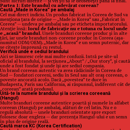
Sunt lucruri diferite — și vei ști să le deosebești până la final.
Partea 1: Este brandul cu adevărat coreean?
Caută „Made in Korea” pe ambalaj
Cel mai direct indiciu. Un produs fabricat în Coreea de Sud va
menționa țara de origine — „Made in Korea” sau „Fabricat în
Coreea” — undeva pe ambalaj sau pe eticheta importatorului.
Atenție însă:
locul de fabricație nu e totuna cu locul unde
e „acasă” brandul.
Unele branduri coreene produc și în alte
țări, iar unele branduri non-coreene produc în Coreea (așa-
numitul ODM/OEM). „Made in Korea” e un semn puternic, dar
se citește împreună cu restul.
Verifică unde e sediul brandului
Aici se lămuresc cele mai multe confuzii. Intră pe site-ul
oficial al brandului, la secțiunea „About” / „Our story”, și caută
unde a fost fondat și unde își are sediul compania.
Un brand coreean autentic va avea rădăcinile în Coreea de
Sud — fondatori coreeni, sediu în Seul sau alt oraș coreean, o
poveste ancorată acolo. Dacă „povestea” te duce în
Budapesta, Paris sau California, ai răspunsul, indiferent cât de
„coreean” arată produsul.
Uită-te la numele brandului și la scrierea coreeană
(Hangul)
Multe branduri coreene autentice poartă și numele în alfabet
coreean (Hangul) pe ambalaj, alături de cel latin. Nu e o
regulă absolută — unele branduri orientate spre export
folosesc doar engleza — dar prezența Hangul-ului e un semn
în plus de origine reală.
Caută marca KC (Korea Certification)