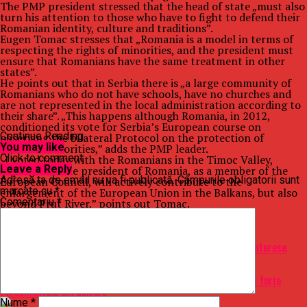
The PMP president stressed that the head of state „must also
turn his attention to those who have to fight to defend their
Romanian identity, culture and traditions”.
Eugen Tomac stresses that „Romania is a model in terms of
respecting the rights of minorities, and the president must
ensure that Romanians have the same treatment in other
states”.
He points out that in Serbia there is „a large community of
Romanians who do not have schools, have no churches and
are not represented in the local administration according to
their share”. „This happens although Romania, in 2012,
conditioned its vote for Serbia’s European course on
Continue Reading
observing the bilateral Protocol on the protection of
You may like
national minorities,” adds the PMP leader.
Click to comment
„I voted today with the Romanians in the Timoc Valley,
Leave a Reply
hoping that the president of Romania, as a member of the
Adresa ta de email nu va fi publicată.
Câmpurile obligatorii sunt
European Council, will actively contribute to the
marcate cu
*
enlargement of the European Union in the Balkans, but also
Comentariu
*
beyond Prut River,” points out Tomac.
Raspandacul.ro
Related Topics:
Up Next
PNL, acuzatie grava: ”Iohannis a batut palma cu PSD pentru interese
personale”
Don't Miss
Savanţii maghiari ar fi aproape de descoperirea unei a cincea forţe
fundamentale din univers
Nume
*