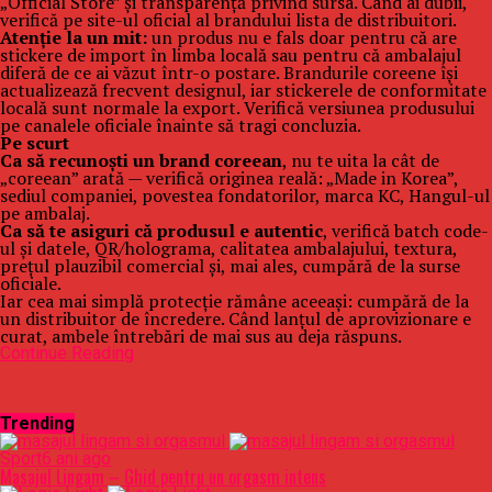
„Official Store” și transparență privind sursa. Când ai dubii,
verifică pe site-ul oficial al brandului lista de distribuitori.
Atenție la un mit:
un produs nu e fals doar pentru că are
stickere de import în limba locală sau pentru că ambalajul
diferă de ce ai văzut într-o postare. Brandurile coreene își
actualizează frecvent designul, iar stickerele de conformitate
locală sunt normale la export. Verifică versiunea produsului
pe canalele oficiale înainte să tragi concluzia.
Pe scurt
Ca să recunoști un brand coreean
, nu te uita la cât de
„coreean” arată — verifică originea reală: „Made in Korea”,
sediul companiei, povestea fondatorilor, marca KC, Hangul-ul
pe ambalaj.
Ca să te asiguri că produsul e autentic
, verifică batch code-
ul și datele, QR/holograma, calitatea ambalajului, textura,
prețul plauzibil comercial și, mai ales, cumpără de la surse
oficiale.
Iar cea mai simplă protecție rămâne aceeași: cumpără de la
un distribuitor de încredere. Când lanțul de aprovizionare e
curat, ambele întrebări de mai sus au deja răspuns.
Continue Reading
Trending
Sport
6 ani ago
Masajul Lingam – Ghid pentru un orgasm intens