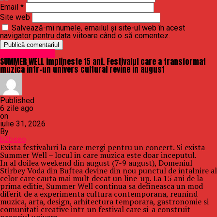
Email
*
Site web
Salvează-mi numele, emailul și site-ul web în acest
navigator pentru data viitoare când o să comentez.
Uncategorized
SUMMER WELL implineste 15 ani. Festivalul care a transformat
muzica intr-un univers cultural revine in august
Published
6 zile ago
on
iulie 31, 2026
By
b2bseo
Exista festivaluri la care mergi pentru un concert. Si exista
Summer Well – locul in care muzica este doar inceputul.
In al doilea weekend din august (7-9 august), Domeniul
Stirbey Voda din Buftea devine din nou punctul de intalnire al
celor care cauta mai mult decat un line-up. La 15 ani de la
prima editie, Summer Well continua sa defineasca un mod
diferit de a experimenta cultura contemporana, reunind
muzica, arta, design, arhitectura temporara, gastronomie si
comunitati creative intr-un festival care si-a construit