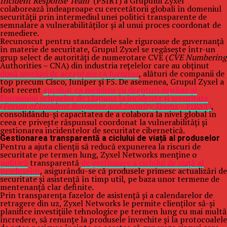
Incident Response Team
(PSIRT) a Grupului Zyxel
colaborează îndeaproape cu cercetătorii globali în domeniul
securității prin intermediul unei politici transparente de
semnalare a vulnerabilităților și al unui proces coordonat de
remediere.
Recunoscut pentru standardele sale riguroase de guvernanță
în materie de securitate, Grupul Zyxel se regăsește într-un
grup select de autorități de numerotare CVE (
CVE Numbering
Authorities – CNA) din industria rețelelor care au obținut
două niveluri de acceptare ca furnizor
, alături de companii de
top precum Cisco, Juniper și F5. De asemenea, Grupul Zyxel a
fost recent
aprobat ca membru cu drepturi depline al
Forumului echipelor de răspuns la incidente și securitate
(
Forum of Incident Response and Security Teams –
FIRST)
,
consolidându-și capacitatea de a colabora la nivel global în
ceea ce privește răspunsul coordonat la vulnerabilități și
gestionarea incidentelor de securitate cibernetică.
Gestionarea transparentă a ciclului de viață al produselor
Pentru a ajuta clienții să reducă expunerea la riscuri de
securitate pe termen lung, Zyxel Networks menține o
politică
transparentă
de gestionare a ciclului de viață al
produselor
, asigurându-se că produsele primesc actualizări de
securitate și asistență în timp util, pe baza unor termene de
mentenanță clar definite.
Prin transparența fazelor de asistență și a calendarelor de
retragere din uz, Zyxel Networks le permite clienților să-și
planifice investițiile tehnologice pe termen lung cu mai multă
încredere, să renunțe la produsele învechite și la protocoalele