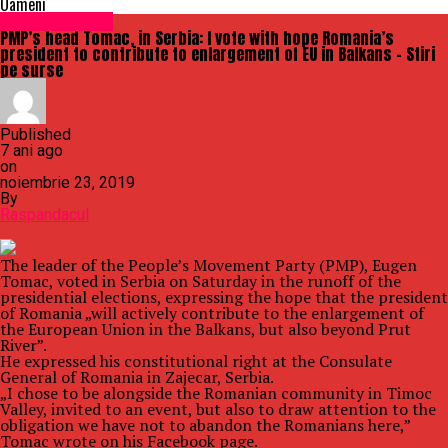
Oameni
Uncategorized
PMP’s head Tomac, in Serbia: I vote with hope Romania’s
president to contribute to enlargement of EU in Balkans – Stiri
pe surse
Published
7 ani ago
on
noiembrie 23, 2019
By
Raspandacul
The leader of the People’s Movement Party (PMP), Eugen
Tomac, voted in Serbia on Saturday in the runoff of the
presidential elections, expressing the hope that the president
of Romania „will actively contribute to the enlargement of
the European Union in the Balkans, but also beyond Prut
River”.
He expressed his constitutional right at the Consulate
General of Romania in Zajecar, Serbia.
„I chose to be alongside the Romanian community in Timoc
Valley, invited to an event, but also to draw attention to the
obligation we have not to abandon the Romanians here,”
Tomac wrote on his Facebook page.