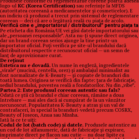
Produsele conforme cu reglementările coreene poartă adesea
logo-ul
KC (Korea Certification)
sau referințe la MFDS
(autoritatea coreeană a medicamentelor și cosmeticelor). E
un indiciu că produsul a trecut prin sistemul de reglementare
coreean — deci că are o legătură reală cu piața de acolo.
Verifică cine e „importatorul / distribuitorul” pentru piața ta
Pe eticheta din România/UE vei găsi datele importatorului sau
ale „persoanei responsabile”. Asta nu-ți spune direct originea,
dar un brand coreean serios ajunge la tine printr-un
importator oficial. Poți verifica pe site-ul brandului dacă
distribuitorul respectiv e recunoscut oficial — un semn de
lanț de aprovizionare curat.
De reținut
Estetica nu e dovadă.
Un nume în engleză, ingredientele
„virale” (mucină, centella, orez) și ambalajul minimalist au
fost normalizate de K-Beauty — și copiate de branduri din
toată lumea. Originea se verifică din fapte: țara de fabricație,
sediul brandului, povestea reală a fondatorilor. Nu din „vibe”.
Partea 2: Este produsul coreean autentic sau fals?
Odată ce știi că brandul e chiar coreean, rămâne a doua
întrebare — mai ales dacă ai cumpărat de la un vânzător
necunoscut. Popularitatea K-Beauty a atras și un val de
contrafaceri, în special la branduri-vedetă precum COSRX,
Beauty of Joseon, Anua sau Missha.
Iată la ce te uiți:
Codul de lot (batch code) și datele.
Produsele autentice au
un cod de lot alfanumeric, dată de fabricație și expirare,
imprimate direct pe flacon sau cutie — nu doar lipite ca