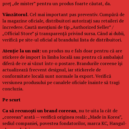
preț „de mister” pentru un produs foarte căutat, da.
Vânzătorul.
Cel mai important pas preventiv. Cumpără de
la magazine oficiale, distribuitori autorizați sau retaileri de
încredere. Caută mențiuni de tip „Authorized Seller” /
„Official Store” și transparență privind sursa. Când ai dubii,
verifică pe site-ul oficial al brandului lista de distribuitori.
Atenție la un mit:
un produs nu e fals doar pentru că are
stickere de import în limba locală sau pentru că ambalajul
diferă de ce ai văzut într-o postare. Brandurile coreene își
actualizează frecvent designul, iar stickerele de
conformitate locală sunt normale la export. Verifică
versiunea produsului pe canalele oficiale înainte să tragi
concluzia.
Pe scurt
Ca să recunoști un brand coreean
, nu te uita la cât de
„coreean” arată — verifică originea reală: „Made in Korea”,
sediul companiei, povestea fondatorilor, marca KC, Hangul-