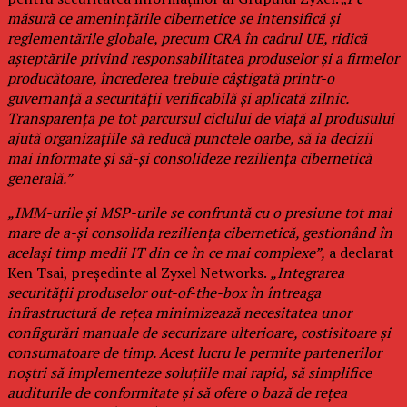
măsură ce amenințările cibernetice se intensifică și
reglementările globale, precum CRA în cadrul UE, ridică
așteptările privind responsabilitatea produselor și a firmelor
producătoare, încrederea trebuie câștigată printr-o
guvernanță a securității verificabilă și aplicată zilnic.
Transparența pe tot parcursul ciclului de viață al produsului
ajută organizațiile să reducă punctele oarbe, să ia decizii
mai informate și să-și consolideze reziliența cibernetică
generală.”
„IMM-urile și MSP-urile se confruntă cu o presiune tot mai
mare de a-și consolida reziliența cibernetică, gestionând în
același timp medii IT din ce în ce mai complexe”,
a declarat
Ken Tsai, președinte al Zyxel Networks.
„Integrarea
securității produselor out-of-the-box în întreaga
infrastructură de rețea minimizează necesitatea unor
configurări manuale de securizare ulterioare, costisitoare și
consumatoare de timp. Acest lucru le permite partenerilor
noștri să implementeze soluțiile mai rapid, să simplifice
auditurile de conformitate și să ofere o bază de rețea