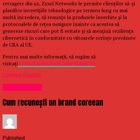
retragere din uz, Zyxel Networks le permite clienților să-și
planifice investițiile tehnologice pe termen lung cu mai
multă încredere, să renunțe la produsele învechite și la
protocoalele de rețea nesigure înainte ca acestea să
genereze riscuri care pot fi evitate și să mențină reziliența
cibernetică în conformitate cu viitoarele cerințe prevăzute
de CRA al UE.
Pentru mai multe informații, vă rugăm să
vizitați
https://www.zyxel.com/global/en
Continue Reading
Uncategorized
Cum recunoști un brand coreean
Published