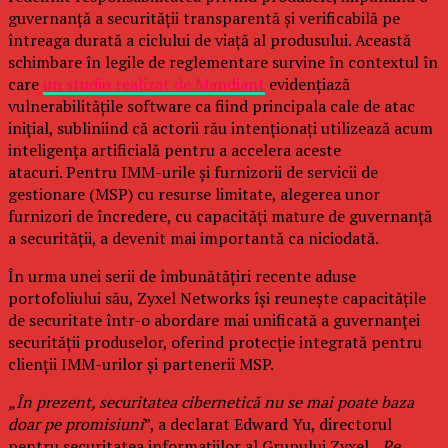
guvernanță a securității transparentă și verificabilă pe
întreaga durată a ciclului de viață al produsului. Această
schimbare în legile de reglementare survine în contextul în
care
un studiu realizat de Mandiant
evidențiază
vulnerabilitățile software ca fiind principala cale de atac
inițial, subliniind că actorii rău intenționați utilizează acum
inteligența artificială pentru a accelera aceste
atacuri. Pentru IMM-urile și furnizorii de servicii de
gestionare (MSP) cu resurse limitate, alegerea unor
furnizori de încredere, cu capacități mature de guvernanță
a securității, a devenit mai importantă ca niciodată.
În urma unei serii de îmbunătățiri recente aduse
portofoliului său, Zyxel Networks își reunește capacitățile
de securitate într-o abordare mai unificată a guvernanței
securității produselor, oferind protecție integrată pentru
clienții IMM-urilor și partenerii MSP.
„În prezent, securitatea cibernetică nu se mai poate baza
doar pe promisiuni
”, a declarat Edward Yu, directorul
pentru securitatea informațiilor al Grupului Zyxel. „
Pe