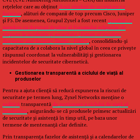
rețelelor care au obținut
două niveluri de acceptare ca
furnizor
, alături de companii de top precum Cisco, Juniper
și F5. De asemenea, Grupul Zyxel a fost recent
aprobat ca
membru cu drepturi depline al Forumului echipelor de
răspuns la incidente și securitate (
Forum of Incident
Response and Security Teams –
FIRST)
, consolidându-și
capacitatea de a colabora la nivel global în ceea ce privește
răspunsul coordonat la vulnerabilități și gestionarea
incidentelor de securitate cibernetică.
Gestionarea transparentă a ciclului de viață al
produselor
Pentru a ajuta clienții să reducă expunerea la riscuri de
securitate pe termen lung, Zyxel Networks menține o
politică
transparentă
de gestionare a ciclului de viață al
produselor
, asigurându-se că produsele primesc actualizări
de securitate și asistență în timp util, pe baza unor
termene de mentenanță clar definite.
Prin transparența fazelor de asistență și a calendarelor de