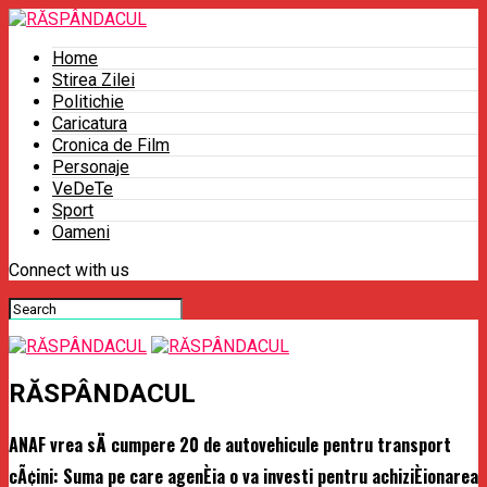
Home
Stirea Zilei
Politichie
Caricatura
Cronica de Film
Personaje
VeDeTe
Sport
Oameni
Connect with us
RĂSPÂNDACUL
ANAF vrea sÄ cumpere 20 de autovehicule pentru transport
cÃ¢ini: Suma pe care agenÈia o va investi pentru achiziÈionarea