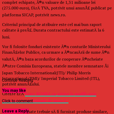
complet echipate, Ã®n valoare de 1,31 milioane lei
(275.000 euro), fÄrÄ TVA, potrivit unui anunÅ£ publicat pe
platforma SICAP, potrivit news.ro.
Criteriul principal de atribuire este cel mai bun raport
calitate â preÅ£. Durata contractului este estimatÄ la 6
luni.
Vor fi folosite fonduri existente Ã®n conturile Ministerului
FinanÅ£elor Publice, ca urmare a Ã®ncasÄrii de sume Ã®n
valutÄ, Ã®n baza acordurilor de cooperare Ã®ncheiate
Ã®ntre Comisia Europeana, statele membre semnatare Åi
Japan Tobacco International(JTI)/ Philip Morris
International (PMI)/ Imperial Tobacco Limited (ITL),
Continue Reading
potrivit anunÅ£ului.
You may like
CiteÈte Èi:Â
Veste BOMBÄ cu privire la modificarea
contractelor individuale de muncÄ !
Click to comment
Leave a Reply
Firmele interesate trebuie sÄ fi furnizat produse similare,