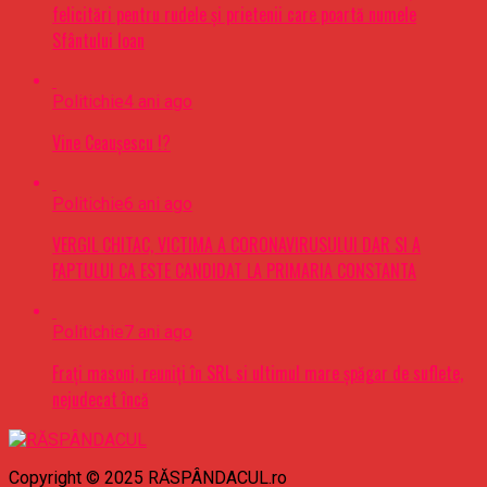
felicitări pentru rudele şi prietenii care poartă numele
Sfântului Ioan
Politichie
4 ani ago
Vine Ceaușescu !?
Politichie
6 ani ago
VERGIL CHITAC, VICTIMA A CORONAVIRUSULUI DAR SI A
FAPTULUI CA ESTE CANDIDAT LA PRIMARIA CONSTANTA
Politichie
7 ani ago
Frați masoni, reuniți în SRL si ultimul mare șpăgar de suflete,
nejudecat încă
Copyright © 2025 RĂSPÂNDACUL.ro