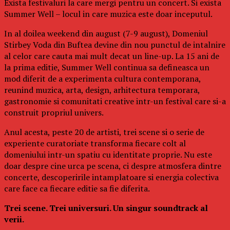
Exista festivaluri la care mergi pentru un concert. Si exista
Summer Well – locul in care muzica este doar inceputul.
In al doilea weekend din august (7-9 august), Domeniul
Stirbey Voda din Buftea devine din nou punctul de intalnire
al celor care cauta mai mult decat un line-up. La 15 ani de
la prima editie, Summer Well continua sa defineasca un
mod diferit de a experimenta cultura contemporana,
reunind muzica, arta, design, arhitectura temporara,
gastronomie si comunitati creative intr-un festival care si-a
construit propriul univers.
Anul acesta, peste 20 de artisti, trei scene si o serie de
experiente curatoriate transforma fiecare colt al
domeniului intr-un spatiu cu identitate proprie. Nu este
doar despre cine urca pe scena, ci despre atmosfera dintre
concerte, descoperirile intamplatoare si energia colectiva
care face ca fiecare editie sa fie diferita.
Trei scene. Trei universuri. Un singur soundtrack al
verii.