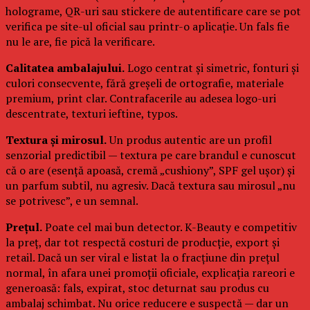
holograme, QR-uri sau stickere de autentificare care se pot
verifica pe site-ul oficial sau printr-o aplicație. Un fals fie
nu le are, fie pică la verificare.
Calitatea ambalajului.
Logo centrat și simetric, fonturi și
culori consecvente, fără greșeli de ortografie, materiale
premium, print clar. Contrafacerile au adesea logo-uri
descentrate, texturi ieftine, typos.
Textura și mirosul.
Un produs autentic are un profil
senzorial predictibil — textura pe care brandul e cunoscut
că o are (esență apoasă, cremă „cushiony”, SPF gel ușor) și
un parfum subtil, nu agresiv. Dacă textura sau mirosul „nu
se potrivesc”, e un semnal.
Prețul.
Poate cel mai bun detector. K-Beauty e competitiv
la preț, dar tot respectă costuri de producție, export și
retail. Dacă un ser viral e listat la o fracțiune din prețul
normal, în afara unei promoții oficiale, explicația rareori e
generoasă: fals, expirat, stoc deturnat sau produs cu
ambalaj schimbat. Nu orice reducere e suspectă — dar un