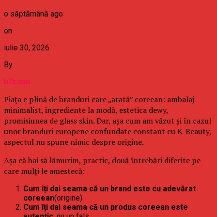
o săptămână ago
on
iulie 30, 2026
By
b2bseo
Piața e plină de branduri care „arată” coreean: ambalaj
minimalist, ingrediente la modă, estetica dewy,
promisiunea de glass skin. Dar, așa cum am văzut și în cazul
unor branduri europene confundate constant cu K-Beauty,
aspectul nu spune nimic despre origine.
Așa că hai să lămurim, practic, două întrebări diferite pe
care mulți le amestecă:
Cum îți dai seama că un brand este cu adevărat
coreean
(origine)
Cum îți dai seama că un produs coreean este
autentic
, nu un fals