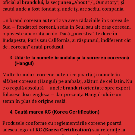
oficial al brandului, la secțiunea „About” / „Our story”, și
caută unde a fost fondat și unde își are sediul compania.
Un brand coreean autentic va avea rădăcinile în Coreea de
Sud — fondatori coreeni, sediu în Seul sau alt oraș coreean,
o poveste ancorată acolo. Dacă „povestea” te duce în
Budapesta, Paris sau California, ai răspunsul, indiferent cât
de „coreean” arată produsul.
Uită-te la numele brandului și la scrierea coreeană
(Hangul)
Multe branduri coreene autentice poartă și numele în
alfabet coreean (Hangul) pe ambalaj, alături de cel latin. Nu
e o regulă absolută — unele branduri orientate spre export
folosesc doar engleza — dar prezența Hangul-ului e un
semn în plus de origine reală.
Caută marca KC (Korea Certification)
Produsele conforme cu reglementările coreene poartă
adesea logo-ul
KC (Korea Certification)
sau referințe la