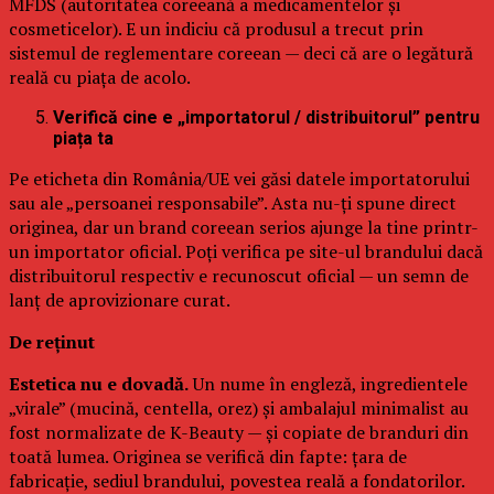
MFDS (autoritatea coreeană a medicamentelor și
cosmeticelor). E un indiciu că produsul a trecut prin
sistemul de reglementare coreean — deci că are o legătură
reală cu piața de acolo.
Verifică cine e „importatorul / distribuitorul” pentru
piața ta
Pe eticheta din România/UE vei găsi datele importatorului
sau ale „persoanei responsabile”. Asta nu-ți spune direct
originea, dar un brand coreean serios ajunge la tine printr-
un importator oficial. Poți verifica pe site-ul brandului dacă
distribuitorul respectiv e recunoscut oficial — un semn de
lanț de aprovizionare curat.
De reținut
Estetica nu e dovadă.
Un nume în engleză, ingredientele
„virale” (mucină, centella, orez) și ambalajul minimalist au
fost normalizate de K-Beauty — și copiate de branduri din
toată lumea. Originea se verifică din fapte: țara de
fabricație, sediul brandului, povestea reală a fondatorilor.