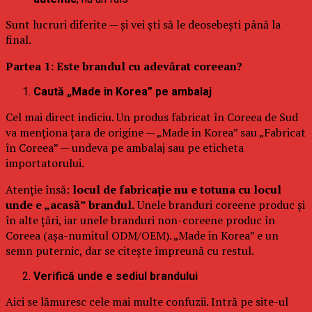
Sunt lucruri diferite — și vei ști să le deosebești până la
final.
Partea 1: Este brandul cu adevărat coreean?
Caută „Made in Korea” pe ambalaj
Cel mai direct indiciu. Un produs fabricat în Coreea de Sud
va menționa țara de origine — „Made in Korea” sau „Fabricat
în Coreea” — undeva pe ambalaj sau pe eticheta
importatorului.
Atenție însă:
locul de fabricație nu e totuna cu locul
unde e „acasă” brandul.
Unele branduri coreene produc și
în alte țări, iar unele branduri non-coreene produc în
Coreea (așa-numitul ODM/OEM). „Made in Korea” e un
semn puternic, dar se citește împreună cu restul.
Verifică unde e sediul brandului
Aici se lămuresc cele mai multe confuzii. Intră pe site-ul