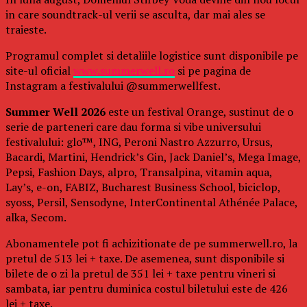
in care soundtrack-ul verii se asculta, dar mai ales se
traieste.
Programul complet si detaliile logistice sunt disponibile pe
site-ul oficial
www.summerwell.ro
si pe pagina de
Instagram a festivalului @summerwellfest.
Summer Well 2026
este un festival Orange, sustinut de o
serie de parteneri care dau forma si vibe universului
festivalului: glo™, ING, Peroni Nastro Azzurro, Ursus,
Bacardi, Martini, Hendrick’s Gin, Jack Daniel’s, Mega Image,
Pepsi, Fashion Days, alpro, Transalpina, vitamin aqua,
Lay’s, e-on, FABIZ, Bucharest Business School, biciclop,
syoss, Persil, Sensodyne, InterContinental Athénée Palace,
alka, Secom.
Abonamentele pot fi achizitionate de pe summerwell.ro, la
pretul de 513 lei + taxe. De asemenea, sunt disponibile si
bilete de o zi la pretul de 351 lei + taxe pentru vineri si
sambata, iar pentru duminica costul biletului este de 426
lei + taxe.