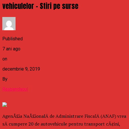
vehiculelor – Stiri pe surse
Published
7 ani ago
on
decembrie 9, 2019
By
Raspandacul
AgenÅ£ia NaÅ£ionalÄ de Administrare FiscalÄ (ANAF) vrea
sÄ cumpere 20 de autovehicule pentru transport cÃ¢ini,