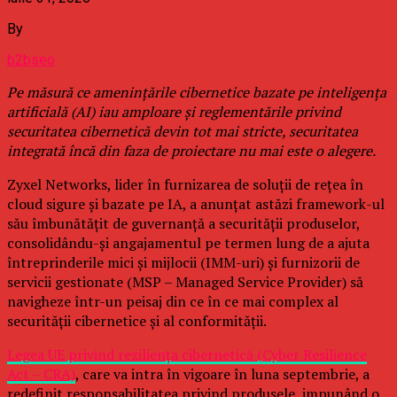
By
b2bseo
Pe măsură ce amenințările cibernetice bazate pe inteligența
artificială (AI) iau amploare și reglementările privind
securitatea cibernetică devin tot mai stricte, securitatea
integrată încă din faza de proiectare nu mai este o alegere.
Zyxel Networks, lider în furnizarea de soluții de rețea în
cloud sigure și bazate pe IA, a anunțat astăzi framework-ul
său îmbunătățit de guvernanță a securității produselor,
consolidându-și angajamentul pe termen lung de a ajuta
întreprinderile mici și mijlocii (IMM-uri) și furnizorii de
servicii gestionate (MSP – Managed Service Provider) să
navigheze într-un peisaj din ce în ce mai complex al
securității cibernetice și al conformității.
Legea UE privind reziliența cibernetică (Cyber Resilience
Act – CRA)
, care va intra în vigoare în luna septembrie, a
redefinit responsabilitatea privind produsele, impunând o