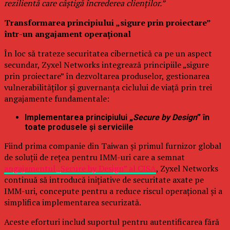
rezilientă care câștigă încrederea clienților.”
Transformarea principiului „sigure prin proiectare”
într-un angajament operațional
În loc să trateze securitatea cibernetică ca pe un aspect
secundar, Zyxel Networks integrează principiile „sigure
prin proiectare” în dezvoltarea produselor, gestionarea
vulnerabilităților și guvernanța ciclului de viață prin trei
angajamente fundamentale:
Implementarea principiului „
Secure by Design
” în
toate produsele și serviciile
Fiind prima companie din Taiwan și primul furnizor global
de soluții de rețea pentru IMM-uri care a semnat
angajamentul „Secure by Design” al CISA
, Zyxel Networks
continuă să introducă inițiative de securitate axate pe
IMM-uri, concepute pentru a reduce riscul operațional și a
simplifica implementarea securizată.
Aceste eforturi includ suportul pentru autentificarea fără