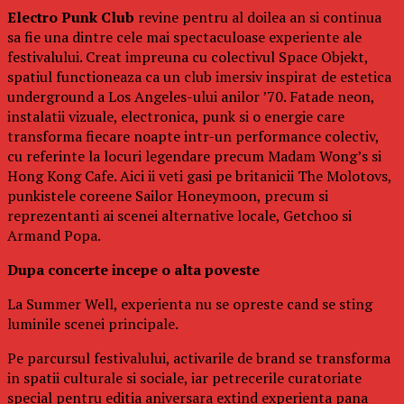
Electro Punk Club
revine pentru al doilea an si continua
sa fie una dintre cele mai spectaculoase experiente ale
festivalului. Creat impreuna cu colectivul Space Objekt,
spatiul functioneaza ca un club imersiv inspirat de estetica
underground a Los Angeles-ului anilor ’70. Fatade neon,
instalatii vizuale, electronica, punk si o energie care
transforma fiecare noapte intr-un performance colectiv,
cu referinte la locuri legendare precum Madam Wong’s si
Hong Kong Cafe. Aici ii veti gasi pe britanicii The Molotovs,
punkistele coreene Sailor Honeymoon, precum si
reprezentanti ai scenei alternative locale, Getchoo si
Armand Popa.
Dupa concerte incepe o alta poveste
La Summer Well, experienta nu se opreste cand se sting
luminile scenei principale.
Pe parcursul festivalului, activarile de brand se transforma
in spatii culturale si sociale, iar petrecerile curatoriate
special pentru editia aniversara extind experienta pana