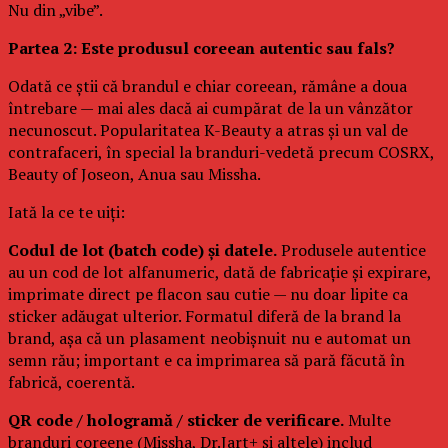
Nu din „vibe”.
Partea 2: Este produsul coreean autentic sau fals?
Odată ce știi că brandul e chiar coreean, rămâne a doua
întrebare — mai ales dacă ai cumpărat de la un vânzător
necunoscut. Popularitatea K-Beauty a atras și un val de
contrafaceri, în special la branduri-vedetă precum COSRX,
Beauty of Joseon, Anua sau Missha.
Iată la ce te uiți:
Codul de lot (batch code) și datele.
Produsele autentice
au un cod de lot alfanumeric, dată de fabricație și expirare,
imprimate direct pe flacon sau cutie — nu doar lipite ca
sticker adăugat ulterior. Formatul diferă de la brand la
brand, așa că un plasament neobișnuit nu e automat un
semn rău; important e ca imprimarea să pară făcută în
fabrică, coerentă.
QR code / hologramă / sticker de verificare.
Multe
branduri coreene (Missha, Dr.Jart+ și altele) includ