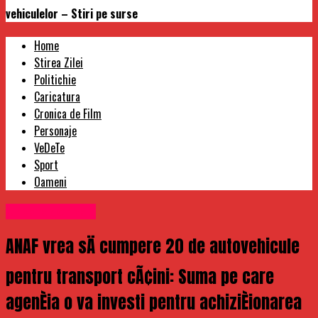
vehiculelor – Stiri pe surse
Home
Stirea Zilei
Politichie
Caricatura
Cronica de Film
Personaje
VeDeTe
Sport
Oameni
Uncategorized
ANAF vrea sÄ cumpere 20 de autovehicule
pentru transport cÃ¢ini: Suma pe care
agenÈia o va investi pentru achiziÈionarea