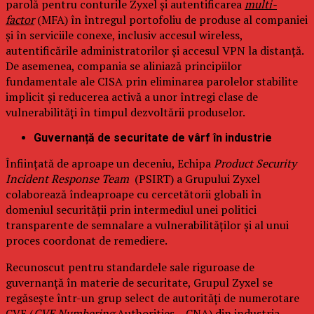
parolă pentru conturile Zyxel și autentificarea
multi-
factor
(MFA) în întregul portofoliu de produse al companiei
și în serviciile conexe, inclusiv accesul wireless,
autentificările administratorilor și accesul VPN la distanță.
De asemenea, compania se aliniază principiilor
fundamentale ale CISA prin eliminarea parolelor stabilite
implicit și reducerea activă a unor întregi clase de
vulnerabilități în timpul dezvoltării produselor.
Guvernanță de securitate de vârf în industrie
Înființată de aproape un deceniu, Echipa
Product Security
Incident Response Team
(PSIRT) a Grupului Zyxel
colaborează îndeaproape cu cercetătorii globali în
domeniul securității prin intermediul unei politici
transparente de semnalare a vulnerabilităților și al unui
proces coordonat de remediere.
Recunoscut pentru standardele sale riguroase de
guvernanță în materie de securitate, Grupul Zyxel se
regăsește într-un grup select de autorități de numerotare
CVE (
CVE Numbering
Authorities – CNA) din industria