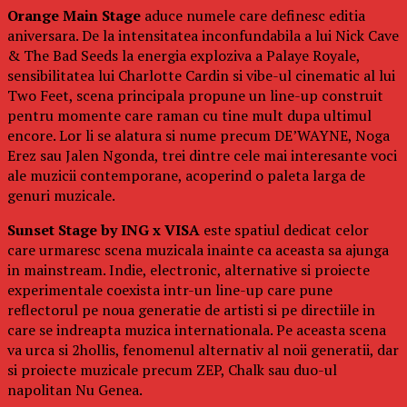
Orange Main Stage
aduce numele care definesc editia
aniversara. De la intensitatea inconfundabila a lui Nick Cave
& The Bad Seeds la energia exploziva a Palaye Royale,
sensibilitatea lui Charlotte Cardin si vibe-ul cinematic al lui
Two Feet, scena principala propune un line-up construit
pentru momente care raman cu tine mult dupa ultimul
encore. Lor li se alatura si nume precum DE’WAYNE, Noga
Erez sau Jalen Ngonda, trei dintre cele mai interesante voci
ale muzicii contemporane, acoperind o paleta larga de
genuri muzicale.
Sunset Stage by ING x VISA
este spatiul dedicat celor
care urmaresc scena muzicala inainte ca aceasta sa ajunga
in mainstream. Indie, electronic, alternative si proiecte
experimentale coexista intr-un line-up care pune
reflectorul pe noua generatie de artisti si pe directiile in
care se indreapta muzica internationala. Pe aceasta scena
va urca si 2hollis, fenomenul alternativ al noii generatii, dar
si proiecte muzicale precum ZEP, Chalk sau duo-ul
napolitan Nu Genea.