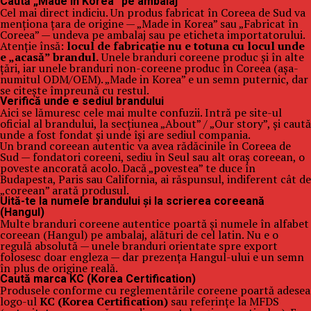
Caută „Made in Korea” pe ambalaj
Cel mai direct indiciu. Un produs fabricat în Coreea de Sud va
menționa țara de origine — „Made in Korea” sau „Fabricat în
Coreea” — undeva pe ambalaj sau pe eticheta importatorului.
Atenție însă:
locul de fabricație nu e totuna cu locul unde
e „acasă” brandul.
Unele branduri coreene produc și în alte
țări, iar unele branduri non-coreene produc în Coreea (așa-
numitul ODM/OEM). „Made in Korea” e un semn puternic, dar
se citește împreună cu restul.
Verifică unde e sediul brandului
Aici se lămuresc cele mai multe confuzii. Intră pe site-ul
oficial al brandului, la secțiunea „About” / „Our story”, și caută
unde a fost fondat și unde își are sediul compania.
Un brand coreean autentic va avea rădăcinile în Coreea de
Sud — fondatori coreeni, sediu în Seul sau alt oraș coreean, o
poveste ancorată acolo. Dacă „povestea” te duce în
Budapesta, Paris sau California, ai răspunsul, indiferent cât de
„coreean” arată produsul.
Uită-te la numele brandului și la scrierea coreeană
(Hangul)
Multe branduri coreene autentice poartă și numele în alfabet
coreean (Hangul) pe ambalaj, alături de cel latin. Nu e o
regulă absolută — unele branduri orientate spre export
folosesc doar engleza — dar prezența Hangul-ului e un semn
în plus de origine reală.
Caută marca KC (Korea Certification)
Produsele conforme cu reglementările coreene poartă adesea
logo-ul
KC (Korea Certification)
sau referințe la MFDS