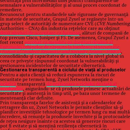
securității prin intermediul unei politici transparente de
semnalare a vulnerabilităților și al unui proces coordonat de
remediere.
Recunoscut pentru standardele sale riguroase de guvernanță
în materie de securitate, Grupul Zyxel se regăsește într-un
grup select de autorități de numerotare CVE (
CVE Numbering
Authorities – CNA) din industria rețelelor care au obținut
două niveluri de acceptare ca furnizor
, alături de companii de
top precum Cisco, Juniper și F5. De asemenea, Grupul Zyxel a
fost recent
aprobat ca membru cu drepturi depline al
Forumului echipelor de răspuns la incidente și securitate
(
Forum of Incident Response and Security Teams –
FIRST)
,
consolidându-și capacitatea de a colabora la nivel global în
ceea ce privește răspunsul coordonat la vulnerabilități și
gestionarea incidentelor de securitate cibernetică.
Gestionarea transparentă a ciclului de viață al produselor
Pentru a ajuta clienții să reducă expunerea la riscuri de
securitate pe termen lung, Zyxel Networks menține o
politică
transparentă
de gestionare a ciclului de viață al
produselor
, asigurându-se că produsele primesc actualizări de
securitate și asistență în timp util, pe baza unor termene de
mentenanță clar definite.
Prin transparența fazelor de asistență și a calendarelor de
retragere din uz, Zyxel Networks le permite clienților să-și
planifice investițiile tehnologice pe termen lung cu mai multă
încredere, să renunțe la produsele învechite și la protocoalele
de rețea nesigure înainte ca acestea să genereze riscuri care
pot fi evitate și să mențină reziliența cibernetică în