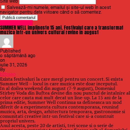
Site web
Salvează-mi numele, emailul și site-ul web în acest
navigator pentru data viitoare când o să comentez.
Uncategorized
SUMMER WELL implineste 15 ani. Festivalul care a transformat
muzica intr-un univers cultural revine in august
Published
o săptămână ago
on
iulie 31, 2026
By
b2bseo
Exista festivaluri la care mergi pentru un concert. Si exista
Summer Well – locul in care muzica este doar inceputul.
In al doilea weekend din august (7-9 august), Domeniul
Stirbey Voda din Buftea devine din nou punctul de intalnire al
celor care cauta mai mult decat un line-up. La 15 ani de la
prima editie, Summer Well continua sa defineasca un mod
diferit de a experimenta cultura contemporana, reunind
muzica, arta, design, arhitectura temporara, gastronomie si
comunitati creative intr-un festival care si-a construit
propriul univers.
Anul acesta, peste 20 de artisti, trei scene si o serie de