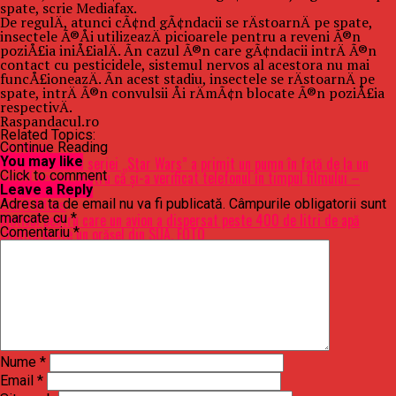
spate, scrie Mediafax.
De regulÄ, atunci cÃ¢nd gÃ¢ndacii se rÄstoarnÄ pe spate,
insectele Ã®Åi utilizeazÄ picioarele pentru a reveni Ã®n
poziÅ£ia iniÅ£ialÄ. Ãn cazul Ã®n care gÃ¢ndacii intrÄ Ã®n
contact cu pesticidele, sistemul nervos al acestora nu mai
funcÅ£ioneazÄ. Ãn acest stadiu, insectele se rÄstoarnÄ pe
spate, intrÄ Ã®n convulsii Åi rÄmÃ¢n blocate Ã®n poziÅ£ia
respectivÄ.
Raspandacul.ro
Related Topics:
Continue Reading
Up Next
​VIDEO Un fan al seriei „Star Wars” a primit un pumn în față de la un
You may like
cinefil nervos pentru că și-a verificat telefonul în timpul filmului –
Click to comment
Showbiz
Leave a Reply
Adresa ta de email nu va fi publicată.
Câmpurile obligatorii sunt
Don't Miss
Motivul pentru care un avion a dispersat peste 400 de litri de apă
marcate cu
*
sfinţită peste un orăşel din SUA. FOTO
Comentariu
*
Nume
*
Email
*