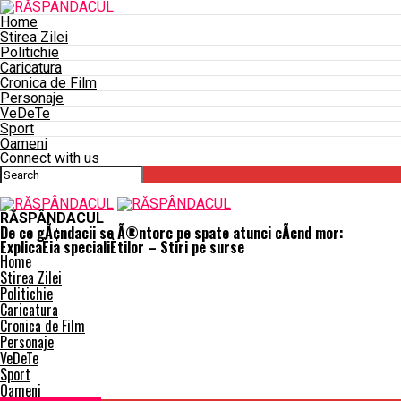
Home
Stirea Zilei
Politichie
Caricatura
Cronica de Film
Personaje
VeDeTe
Sport
Oameni
Connect with us
RĂSPÂNDACUL
De ce gÃ¢ndacii se Ã®ntorc pe spate atunci cÃ¢nd mor:
ExplicaÈia specialiÈtilor – Stiri pe surse
Home
Stirea Zilei
Politichie
Caricatura
Cronica de Film
Personaje
VeDeTe
Sport
Oameni