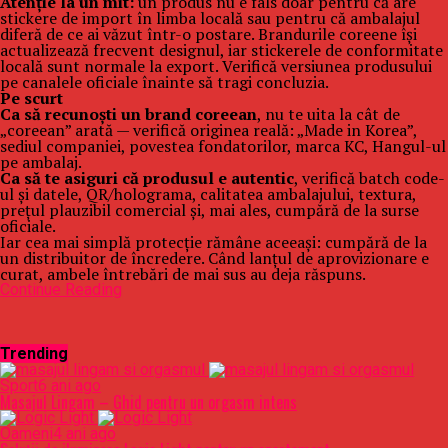
Atenție la un mit:
un produs nu e fals doar pentru că are
stickere de import în limba locală sau pentru că ambalajul
diferă de ce ai văzut într-o postare. Brandurile coreene își
actualizează frecvent designul, iar stickerele de conformitate
locală sunt normale la export. Verifică versiunea produsului
pe canalele oficiale înainte să tragi concluzia.
Pe scurt
Ca să recunoști un brand coreean
, nu te uita la cât de
„coreean” arată — verifică originea reală: „Made in Korea”,
sediul companiei, povestea fondatorilor, marca KC, Hangul-ul
pe ambalaj.
Ca să te asiguri că produsul e autentic
, verifică batch code-
ul și datele, QR/holograma, calitatea ambalajului, textura,
prețul plauzibil comercial și, mai ales, cumpără de la surse
oficiale.
Iar cea mai simplă protecție rămâne aceeași: cumpără de la
un distribuitor de încredere. Când lanțul de aprovizionare e
curat, ambele întrebări de mai sus au deja răspuns.
Continue Reading
Trending
Sport
6 ani ago
Masajul Lingam – Ghid pentru un orgasm intens
Oameni
4 ani ago