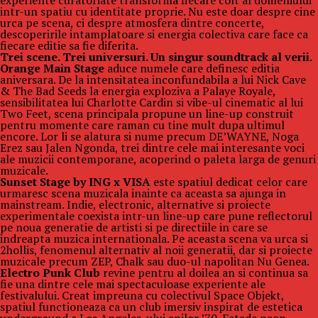
experiente curatoriate transforma fiecare colt al domeniului
intr-un spatiu cu identitate proprie. Nu este doar despre cine
urca pe scena, ci despre atmosfera dintre concerte,
descoperirile intamplatoare si energia colectiva care face ca
fiecare editie sa fie diferita.
Trei scene. Trei universuri. Un singur soundtrack al verii.
Orange Main Stage
aduce numele care definesc editia
aniversara. De la intensitatea inconfundabila a lui Nick Cave
& The Bad Seeds la energia exploziva a Palaye Royale,
sensibilitatea lui Charlotte Cardin si vibe-ul cinematic al lui
Two Feet, scena principala propune un line-up construit
pentru momente care raman cu tine mult dupa ultimul
encore. Lor li se alatura si nume precum DE’WAYNE, Noga
Erez sau Jalen Ngonda, trei dintre cele mai interesante voci
ale muzicii contemporane, acoperind o paleta larga de genuri
muzicale.
Sunset Stage by ING x VISA
este spatiul dedicat celor care
urmaresc scena muzicala inainte ca aceasta sa ajunga in
mainstream. Indie, electronic, alternative si proiecte
experimentale coexista intr-un line-up care pune reflectorul
pe noua generatie de artisti si pe directiile in care se
indreapta muzica internationala. Pe aceasta scena va urca si
2hollis, fenomenul alternativ al noii generatii, dar si proiecte
muzicale precum ZEP, Chalk sau duo-ul napolitan Nu Genea.
Electro Punk Club
revine pentru al doilea an si continua sa
fie una dintre cele mai spectaculoase experiente ale
festivalului. Creat impreuna cu colectivul Space Objekt,
spatiul functioneaza ca un club imersiv inspirat de estetica