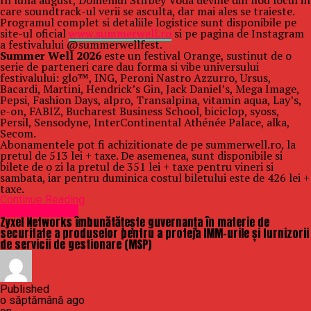
In luna august, Domeniul Stirbey Voda devine din nou locul in
care soundtrack-ul verii se asculta, dar mai ales se traieste.
Programul complet si detaliile logistice sunt disponibile pe
site-ul oficial
www.summerwell.ro
si pe pagina de Instagram
a festivalului @summerwellfest.
Summer Well 2026
este un festival Orange, sustinut de o
serie de parteneri care dau forma si vibe universului
festivalului: glo™, ING, Peroni Nastro Azzurro, Ursus,
Bacardi, Martini, Hendrick’s Gin, Jack Daniel’s, Mega Image,
Pepsi, Fashion Days, alpro, Transalpina, vitamin aqua, Lay’s,
e-on, FABIZ, Bucharest Business School, biciclop, syoss,
Persil, Sensodyne, InterContinental Athénée Palace, alka,
Secom.
Abonamentele pot fi achizitionate de pe summerwell.ro, la
pretul de 513 lei + taxe. De asemenea, sunt disponibile si
bilete de o zi la pretul de 351 lei + taxe pentru vineri si
sambata, iar pentru duminica costul biletului este de 426 lei +
taxe.
Continue Reading
Uncategorized
Zyxel Networks îmbunătățește guvernanța în materie de
securitate a produselor pentru a proteja IMM-urile și furnizorii
de servicii de gestionare (MSP)
Published
o săptămână ago