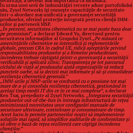
securității, a devenit mai importantă ca niciodată.
În urma unei serii de îmbunătățiri recente aduse portofoliului
său, Zyxel Networks își reunește capacitățile de securitate
într-o abordare mai unificată a guvernanței securității
produselor, oferind protecție integrată pentru clienții IMM-
urilor și partenerii MSP.
„În prezent, securitatea cibernetică nu se mai poate baza doar
pe promisiuni
”, a declarat Edward Yu, directorul pentru
securitatea informațiilor al Grupului Zyxel. „
Pe măsură ce
amenințările cibernetice se intensifică și reglementările
globale, precum CRA în cadrul UE, ridică așteptările privind
responsabilitatea produselor și a firmelor producătoare,
încrederea trebuie câștigată printr-o guvernanță a securității
verificabilă și aplicată zilnic. Transparența pe tot parcursul
ciclului de viață al produsului ajută organizațiile să reducă
punctele oarbe, să ia decizii mai informate și să-și consolideze
reziliența cibernetică generală.”
„IMM-urile și MSP-urile se confruntă cu o presiune tot mai
mare de a-și consolida reziliența cibernetică, gestionând în
același timp medii IT din ce în ce mai complexe”,
a declarat
Ken Tsai, președinte al Zyxel Networks.
„Integrarea securității
produselor out-of-the-box în întreaga infrastructură de rețea
minimizează necesitatea unor configurări manuale de
securizare ulterioare, costisitoare și consumatoare de timp.
Acest lucru le permite partenerilor noștri să implementeze
soluțiile mai rapid, să simplifice auditurile de conformitate și
să ofere o bază de rețea rezilientă care câștigă încrederea
clienților.”