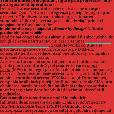
Transformarea principiului „sigure prin proiectare” într-
un angajament operațional
În loc să trateze securitatea cibernetică ca pe un aspect
secundar, Zyxel Networks integrează principiile „sigure prin
proiectare” în dezvoltarea produselor, gestionarea
vulnerabilităților și guvernanța ciclului de viață prin trei
angajamente fundamentale:
Implementarea principiului „
Secure by Design
” în toate
produsele și serviciile
Fiind prima companie din Taiwan și primul furnizor global de
soluții de rețea pentru IMM-uri care a semnat
angajamentul
„Secure by Design” al CISA
, Zyxel Networks continuă să
introducă inițiative de securitate axate pe IMM-uri,
concepute pentru a reduce riscul operațional și a simplifica
implementarea securizată.
Aceste eforturi includ suportul pentru autentificarea fără
parolă pentru conturile Zyxel și autentificarea
multi-
factor
(MFA) în întregul portofoliu de produse al companiei și
în serviciile conexe, inclusiv accesul wireless, autentificările
administratorilor și accesul VPN la distanță. De asemenea,
compania se aliniază principiilor fundamentale ale CISA prin
eliminarea parolelor stabilite implicit și reducerea activă a
unor întregi clase de vulnerabilități în timpul dezvoltării
produselor.
Guvernanță de securitate de vârf în industrie
Înființată de aproape un deceniu, Echipa
Product Security
Incident Response Team
(PSIRT) a Grupului Zyxel
colaborează îndeaproape cu cercetătorii globali în domeniul