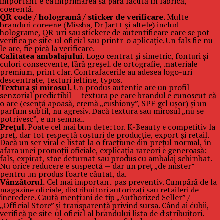
important e ca imprimarea să pară făcută în fabrică,
coerentă.
QR code / hologramă / sticker de verificare.
Multe
branduri coreene (Missha, Dr.Jart+ și altele) includ
holograme, QR-uri sau stickere de autentificare care se pot
verifica pe site-ul oficial sau printr-o aplicație. Un fals fie nu
le are, fie pică la verificare.
Calitatea ambalajului.
Logo centrat și simetric, fonturi și
culori consecvente, fără greșeli de ortografie, materiale
premium, print clar. Contrafacerile au adesea logo-uri
descentrate, texturi ieftine, typos.
Textura și mirosul.
Un produs autentic are un profil
senzorial predictibil — textura pe care brandul e cunoscut că
o are (esență apoasă, cremă „cushiony”, SPF gel ușor) și un
parfum subtil, nu agresiv. Dacă textura sau mirosul „nu se
potrivesc”, e un semnal.
Prețul.
Poate cel mai bun detector. K-Beauty e competitiv la
preț, dar tot respectă costuri de producție, export și retail.
Dacă un ser viral e listat la o fracțiune din prețul normal, în
afara unei promoții oficiale, explicația rareori e generoasă:
fals, expirat, stoc deturnat sau produs cu ambalaj schimbat.
Nu orice reducere e suspectă — dar un preț „de mister”
pentru un produs foarte căutat, da.
Vânzătorul.
Cel mai important pas preventiv. Cumpără de la
magazine oficiale, distribuitori autorizați sau retaileri de
încredere. Caută mențiuni de tip „Authorized Seller” /
„Official Store” și transparență privind sursa. Când ai dubii,
verifică pe site-ul oficial al brandului lista de distribuitori.