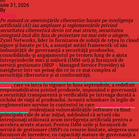
on
iulie 31, 2026
By
b2bseo
Pe măsură ce amenințările cibernetice bazate pe inteligența
artificială (AI) iau amploare și reglementările privind
securitatea cibernetică devin tot mai stricte, securitatea
integrată încă din faza de proiectare nu mai este o alegere.
Zyxel Networks, lider în furnizarea de soluții de rețea în cloud
sigure și bazate pe IA, a anunțat astăzi framework-ul său
îmbunătățit de guvernanță a securității produselor,
consolidându-și angajamentul pe termen lung de a ajuta
întreprinderile mici și mijlocii (IMM-uri) și furnizorii de
servicii gestionate (MSP – Managed Service Provider) să
navigheze într-un peisaj din ce în ce mai complex al
securității cibernetice și al conformității.
Legea UE privind reziliența cibernetică (Cyber Resilience Act –
CRA)
, care va intra în vigoare în luna septembrie, a redefinit
responsabilitatea privind produsele, impunând o guvernanță
a securității transparentă și verificabilă pe întreaga durată a
ciclului de viață al produsului. Această schimbare în legile de
reglementare survine în contextul în care
un studiu realizat
de Mandiant
evidențiază vulnerabilitățile software ca fiind
principala cale de atac inițial, subliniind că actorii rău
intenționați utilizează acum inteligența artificială pentru a
accelera aceste atacuri. Pentru IMM-urile și furnizorii de
servicii de gestionare (MSP) cu resurse limitate, alegerea unor
furnizori de încredere, cu capacități mature de guvernanță a