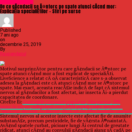
Uncategorized
De ce gÃ¢ndacii se Ã®ntorc pe spate atunci cÃ¢nd mor:
ExplicaÈia specialiÈtilor – Stiri pe surse
Published
7 ani ago
on
decembrie 25, 2019
By
Raspandacul
Motivul surprinzÄtor pentru care gÃ¢ndacii se Ã®ntorc pe
spate atunci cÃ¢nd mor a fost explicat de specialiÅti.
LiveScience a relatat cÄ oÂ caracteristicÄ care s-a observat
adesea la gÃ¢ndaci este cÄ atunci cÃ¢nd mor se Ã®ntorc pe
spate. Mai exact, aceasta reacÅ£ie indicÄ de fapt cÄ sistemul
nervos al gÃ¢ndacilor a fost afectat, iar insecta Åi-a pierdut
capacitatea de coordonare.
CiteÈte Èi:
Custodele Coroanei romÃ¢ne, Margareta, Ã®i
pune la zid pe politicienii care Ã®Èi arogÄ toate meritele:
‘Muncesc devotat Åi discret, fÄrÄ sÄ fie Ã®n luminile rampei’
Sistemul nervos al acestor insecte este afectat fie de anumite
substanÅ£e, precum pesticidele, fie de vÃ¢rsta Ã®naintatÄ.
AvÃ¢nd spatele curbat, picioare lungi Åi centrul de greutate
ridicat, atunci cÃ¢nd au convulsii gÃ¢ndacii ajung sÄ cadÄ pe