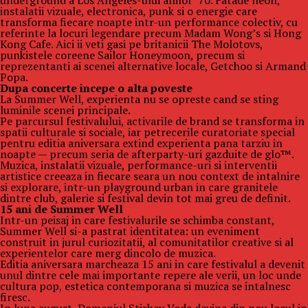
underground a Los Angeles-ului anilor ’70. Fatade neon,
instalatii vizuale, electronica, punk si o energie care
transforma fiecare noapte intr-un performance colectiv, cu
referinte la locuri legendare precum Madam Wong’s si Hong
Kong Cafe. Aici ii veti gasi pe britanicii The Molotovs,
punkistele coreene Sailor Honeymoon, precum si
reprezentanti ai scenei alternative locale, Getchoo si Armand
Popa.
Dupa concerte incepe o alta poveste
La Summer Well, experienta nu se opreste cand se sting
luminile scenei principale.
Pe parcursul festivalului, activarile de brand se transforma in
spatii culturale si sociale, iar petrecerile curatoriate special
pentru editia aniversara extind experienta pana tarziu in
noapte — precum seria de afterparty-uri gazduite de glo™.
Muzica, instalatii vizuale, performance-uri si interventii
artistice creeaza in fiecare seara un nou context de intalnire
si explorare, intr-un playground urban in care granitele
dintre club, galerie si festival devin tot mai greu de definit.
15 ani de Summer Well
Intr-un peisaj in care festivalurile se schimba constant,
Summer Well si-a pastrat identitatea: un eveniment
construit in jurul curiozitatii, al comunitatilor creative si al
experientelor care merg dincolo de muzica.
Editia aniversara marcheaza 15 ani in care festivalul a devenit
unul dintre cele mai importante repere ale verii, un loc unde
cultura pop, estetica contemporana si muzica se intalnesc
firesc.