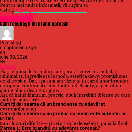
conformitate cu viitoarele cerințe prevăzute de CRA al UE.
Pentru mai multe informații, vă rugăm să
vizitați
https://www.zyxel.com/global/en
Continue Reading
Uncategorized
Cum recunoști un brand coreean
Published
o săptămână ago
on
iulie 30, 2026
By
b2bseo
Piața e plină de branduri care „arată” coreean: ambalaj
minimalist, ingrediente la modă, estetica dewy, promisiunea
de glass skin. Dar, așa cum am văzut și în cazul unor branduri
europene confundate constant cu K-Beauty, aspectul nu
spune nimic despre origine.
Așa că hai să lămurim, practic, două întrebări diferite pe care
mulți le amestecă:
Cum îți dai seama că un brand este cu adevărat
coreean
(origine)
Cum îți dai seama că un produs coreean este autentic
, nu
un fals
Sunt lucruri diferite — și vei ști să le deosebești până la final.
Partea 1: Este brandul cu adevărat coreean?