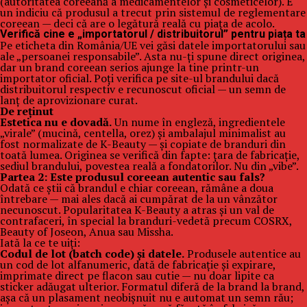
(autoritatea coreeană a medicamentelor și cosmeticelor). E
un indiciu că produsul a trecut prin sistemul de reglementare
coreean — deci că are o legătură reală cu piața de acolo.
Verifică cine e „importatorul / distribuitorul” pentru piața ta
Pe eticheta din România/UE vei găsi datele importatorului sau
ale „persoanei responsabile”. Asta nu-ți spune direct originea,
dar un brand coreean serios ajunge la tine printr-un
importator oficial. Poți verifica pe site-ul brandului dacă
distribuitorul respectiv e recunoscut oficial — un semn de
lanț de aprovizionare curat.
De reținut
Estetica nu e dovadă.
Un nume în engleză, ingredientele
„virale” (mucină, centella, orez) și ambalajul minimalist au
fost normalizate de K-Beauty — și copiate de branduri din
toată lumea. Originea se verifică din fapte: țara de fabricație,
sediul brandului, povestea reală a fondatorilor. Nu din „vibe”.
Partea 2: Este produsul coreean autentic sau fals?
Odată ce știi că brandul e chiar coreean, rămâne a doua
întrebare — mai ales dacă ai cumpărat de la un vânzător
necunoscut. Popularitatea K-Beauty a atras și un val de
contrafaceri, în special la branduri-vedetă precum COSRX,
Beauty of Joseon, Anua sau Missha.
Iată la ce te uiți:
Codul de lot (batch code) și datele.
Produsele autentice au
un cod de lot alfanumeric, dată de fabricație și expirare,
imprimate direct pe flacon sau cutie — nu doar lipite ca
sticker adăugat ulterior. Formatul diferă de la brand la brand,
așa că un plasament neobișnuit nu e automat un semn rău;