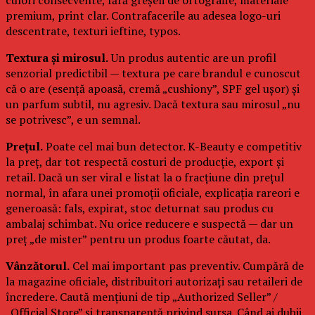
premium, print clar. Contrafacerile au adesea logo-uri
descentrate, texturi ieftine, typos.
Textura și mirosul.
Un produs autentic are un profil
senzorial predictibil — textura pe care brandul e cunoscut
că o are (esență apoasă, cremă „cushiony”, SPF gel ușor) și
un parfum subtil, nu agresiv. Dacă textura sau mirosul „nu
se potrivesc”, e un semnal.
Prețul.
Poate cel mai bun detector. K-Beauty e competitiv
la preț, dar tot respectă costuri de producție, export și
retail. Dacă un ser viral e listat la o fracțiune din prețul
normal, în afara unei promoții oficiale, explicația rareori e
generoasă: fals, expirat, stoc deturnat sau produs cu
ambalaj schimbat. Nu orice reducere e suspectă — dar un
preț „de mister” pentru un produs foarte căutat, da.
Vânzătorul.
Cel mai important pas preventiv. Cumpără de
la magazine oficiale, distribuitori autorizați sau retaileri de
încredere. Caută mențiuni de tip „Authorized Seller” /
„Official Store” și transparență privind sursa. Când ai dubii,