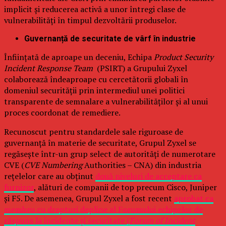
implicit și reducerea activă a unor întregi clase de
vulnerabilități în timpul dezvoltării produselor.
Guvernanță de securitate de vârf în industrie
Înființată de aproape un deceniu, Echipa
Product Security
Incident Response Team
(PSIRT) a Grupului Zyxel
colaborează îndeaproape cu cercetătorii globali în
domeniul securității prin intermediul unei politici
transparente de semnalare a vulnerabilităților și al unui
proces coordonat de remediere.
Recunoscut pentru standardele sale riguroase de
guvernanță în materie de securitate, Grupul Zyxel se
regăsește într-un grup select de autorități de numerotare
CVE (
CVE Numbering
Authorities – CNA) din industria
rețelelor care au obținut
două niveluri de acceptare ca
furnizor
, alături de companii de top precum Cisco, Juniper
și F5. De asemenea, Grupul Zyxel a fost recent
aprobat ca
membru cu drepturi depline al Forumului echipelor de
răspuns la incidente și securitate (
Forum of Incident