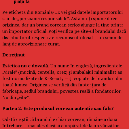
piața ta
Pe eticheta din România/UE vei găsi datele importatorului
sau ale „persoanei responsabile”. Asta nu-ți spune direct
originea, dar un brand coreean serios ajunge la tine printr-
un importator oficial. Poți verifica pe site-ul brandului dacă
distribuitorul respectiv e recunoscut oficial — un semn de
lanț de aprovizionare curat.
De reținut
Estetica nu e dovadă.
Un nume în engleză, ingredientele
„virale” (mucină, centella, orez) și ambalajul minimalist au
fost normalizate de K-Beauty — și copiate de branduri din
toată lumea. Originea se verifică din fapte: țara de
fabricație, sediul brandului, povestea reală a fondatorilor.
Nu din „vibe”.
Partea 2: Este produsul coreean autentic sau fals?
Odată ce știi că brandul e chiar coreean, rămâne a doua
întrebare — mai ales dacă ai cumpărat de la un vânzător