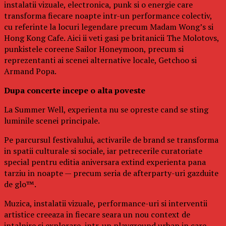
instalatii vizuale, electronica, punk si o energie care
transforma fiecare noapte intr-un performance colectiv,
cu referinte la locuri legendare precum Madam Wong’s si
Hong Kong Cafe. Aici ii veti gasi pe britanicii The Molotovs,
punkistele coreene Sailor Honeymoon, precum si
reprezentanti ai scenei alternative locale, Getchoo si
Armand Popa.
Dupa concerte incepe o alta poveste
La Summer Well, experienta nu se opreste cand se sting
luminile scenei principale.
Pe parcursul festivalului, activarile de brand se transforma
in spatii culturale si sociale, iar petrecerile curatoriate
special pentru editia aniversara extind experienta pana
tarziu in noapte — precum seria de afterparty-uri gazduite
de glo™.
Muzica, instalatii vizuale, performance-uri si interventii
artistice creeaza in fiecare seara un nou context de
intalnire si explorare, intr-un playground urban in care