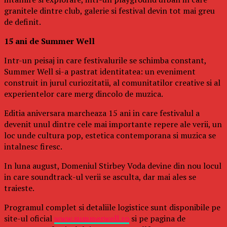
granitele dintre club, galerie si festival devin tot mai greu
de definit.
15 ani de Summer Well
Intr-un peisaj in care festivalurile se schimba constant,
Summer Well si-a pastrat identitatea: un eveniment
construit in jurul curiozitatii, al comunitatilor creative si al
experientelor care merg dincolo de muzica.
Editia aniversara marcheaza 15 ani in care festivalul a
devenit unul dintre cele mai importante repere ale verii, un
loc unde cultura pop, estetica contemporana si muzica se
intalnesc firesc.
In luna august, Domeniul Stirbey Voda devine din nou locul
in care soundtrack-ul verii se asculta, dar mai ales se
traieste.
Programul complet si detaliile logistice sunt disponibile pe
site-ul oficial
www.summerwell.ro
si pe pagina de