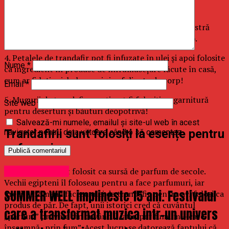
uscate pentru a obține o dulceață delicioasă!
3. Adăugați petale de trandafir în ceaiul dumneavoastră
pentru o aromă unică (și câțiva antioxidanți în plus).
4. Petalele de trandafir pot fi infuzate în ulei și apoi folosite
Nume
*
ca ingredient în produse de înfrumusețare făcute în casă,
cum ar fi loțiuni, balsamuri și exfoliante de corp!
Email
*
5. Mugurii de trandafir uscați pot fi folosiți ca garnitură
Site web
pentru deserturi și băuturi deopotrivă!
Salvează-mi numele, emailul și site-ul web în acest
Trandafirii sunt folosiți la esențe pentru
navigator pentru data viitoare când o să comentez.
pafumuri
Trandafirul a fost folosit ca sursă de parfum de secole.
Uncategorized
Vechii egipteni îl foloseau pentru a face parfumuri, iar
SUMMER WELL implineste 15 ani. Festivalul
grecii și romanii făceau ulei de trandafir pentru a-l folosi ca
produs de păr. De fapt, unii istorici cred că cuvântul
care a transformat muzica intr-un univers
„parfum” provine din cuvântul latin per fumum – care
înseamnă „prin fum”. Acest lucru se datorează faptului că