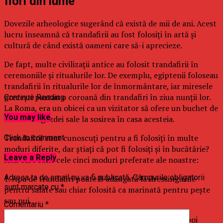
flori din lume
Dovezile arheologice sugerând că există de mii de ani. Acest
lucru înseamnă că trandafirii au fost folosiți în artă și
cultură de când există oameni care să-i aprecieze.
De fapt, multe civilizații antice au folosit trandafirii în
ceremoniile și ritualurile lor. De exemplu, egiptenii foloseau
trandafirii în ritualurile lor de înmormântare, iar miresele
grecești purtau o coroană din trandafiri în ziua nunții lor.
Continue Reading
La Roma, era un obicei ca un vizitator să ofere un buchet de
You may like
trandafiri gazdei sale la sosirea în casa acesteia.
Trandafirii sunt cunoscuți pentru a fi folosiți în multe
Click to comment
moduri diferite, dar știați că pot fi folosiți și în bucătărie?
Leave a Reply
Iată care sunt cele cinci moduri preferate ale noastre:
Adresa ta de email nu va fi publicată.
Câmpurile obligatorii
1. Apa de trandafiri poate fi adăugată la dressingurile
sunt marcate cu
*
pentru salate sau chiar folosită ca marinată pentru pește
sau pui.
Comentariu
*
2. Petalele de trandafir pot fi infuzate cu zahăr și apoi