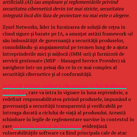
artificială (AI) iau amploare și reglementările privind
securitatea cibernetică devin tot mai stricte, securitatea
integrată încă din faza de proiectare nu mai este o alegere.
Zyxel Networks, lider în furnizarea de soluții de rețea în
cloud sigure și bazate pe IA, a anunțat astăzi framework-ul
său îmbunătățit de guvernanță a securității produselor,
consolidându-și angajamentul pe termen lung de a ajuta
întreprinderile mici și mijlocii (IMM-uri) și furnizorii de
servicii gestionate (MSP – Managed Service Provider) să
navigheze într-un peisaj din ce în ce mai complex al
securității cibernetice și al conformității.
Legea UE privind reziliența cibernetică (Cyber Resilience
Act – CRA)
, care va intra în vigoare în luna septembrie, a
redefinit responsabilitatea privind produsele, impunând o
guvernanță a securității transparentă și verificabilă pe
întreaga durată a ciclului de viață al produsului. Această
schimbare în legile de reglementare survine în contextul în
care
un studiu realizat de Mandiant
evidențiază
vulnerabilitățile software ca fiind principala cale de atac