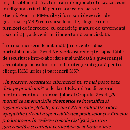
inițial, subliniind că actorii rău intenționați utilizează acum
inteligența artificială pentru a accelera aceste
atacuri. Pentru IMM-urile și furnizorii de servicii de
gestionare (MSP) cu resurse limitate, alegerea unor
furnizori de încredere, cu capacități mature de guvernanță
a securității, a devenit mai importantă ca niciodată.
În urma unei serii de îmbunătățiri recente aduse
portofoliului său, Zyxel Networks își reunește capacitățile
de securitate într-o abordare mai unificată a guvernanței
securității produselor, oferind protecție integrată pentru
clienții IMM-urilor și partenerii MSP.
„În prezent, securitatea cibernetică nu se mai poate baza
doar pe promisiuni
”, a declarat Edward Yu, directorul
pentru securitatea informațiilor al Grupului Zyxel. „
Pe
măsură ce amenințările cibernetice se intensifică și
reglementările globale, precum CRA în cadrul UE, ridică
așteptările privind responsabilitatea produselor și a firmelor
producătoare, încrederea trebuie câștigată printr-o
guvernanță a securității verificabilă și aplicată zilnic.