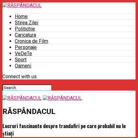
Home
Stirea Zilei
Politichie
Caricatura
Cronica de Film
Personaje
VeDeTe
Sport
Oameni
Connect with us
RĂSPÂNDACUL
Lucruri fascinante despre trandafiri pe care probabil nu le
știați