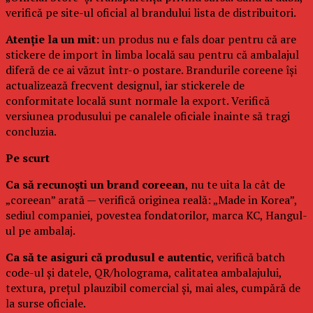
verifică pe site-ul oficial al brandului lista de distribuitori.
Atenție la un mit:
un produs nu e fals doar pentru că are
stickere de import în limba locală sau pentru că ambalajul
diferă de ce ai văzut într-o postare. Brandurile coreene își
actualizează frecvent designul, iar stickerele de
conformitate locală sunt normale la export. Verifică
versiunea produsului pe canalele oficiale înainte să tragi
concluzia.
Pe scurt
Ca să recunoști un brand coreean
, nu te uita la cât de
„coreean” arată — verifică originea reală: „Made in Korea”,
sediul companiei, povestea fondatorilor, marca KC, Hangul-
ul pe ambalaj.
Ca să te asiguri că produsul e autentic
, verifică batch
code-ul și datele, QR/holograma, calitatea ambalajului,
textura, prețul plauzibil comercial și, mai ales, cumpără de
la surse oficiale.