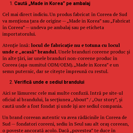
Caută „Made in Korea” pe ambalaj
Cel mai direct indiciu. Un produs fabricat în Coreea de Sud
va menționa țara de origine — „Made in Korea” sau „Fabricat
în Coreea” — undeva pe ambalaj sau pe eticheta
importatorului.
Atenție însă:
locul de fabricație nu e totuna cu locul
unde e „acasă” brandul.
Unele branduri coreene produc și
în alte țări, iar unele branduri non-coreene produc în
Coreea (așa-numitul ODM/OEM). „Made in Korea” e un
semn puternic, dar se citește împreună cu restul.
Verifică unde e sediul brandului
Aici se lămuresc cele mai multe confuzii. Intră pe site-ul
oficial al brandului, la secțiunea „About” / „Our story”, și
caută unde a fost fondat și unde își are sediul compania.
Un brand coreean autentic va avea rădăcinile în Coreea de
Sud — fondatori coreeni, sediu în Seul sau alt oraș coreean,
o poveste ancorată acolo. Dacă „povestea” te duce în