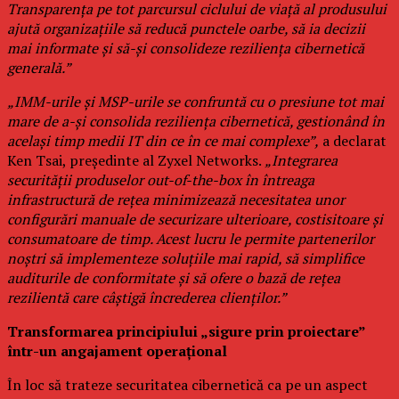
Transparența pe tot parcursul ciclului de viață al produsului
ajută organizațiile să reducă punctele oarbe, să ia decizii
mai informate și să-și consolideze reziliența cibernetică
generală.”
„IMM-urile și MSP-urile se confruntă cu o presiune tot mai
mare de a-și consolida reziliența cibernetică, gestionând în
același timp medii IT din ce în ce mai complexe”,
a declarat
Ken Tsai, președinte al Zyxel Networks.
„Integrarea
securității produselor out-of-the-box în întreaga
infrastructură de rețea minimizează necesitatea unor
configurări manuale de securizare ulterioare, costisitoare și
consumatoare de timp. Acest lucru le permite partenerilor
noștri să implementeze soluțiile mai rapid, să simplifice
auditurile de conformitate și să ofere o bază de rețea
rezilientă care câștigă încrederea clienților.”
Transformarea principiului „sigure prin proiectare”
într-un angajament operațional
În loc să trateze securitatea cibernetică ca pe un aspect