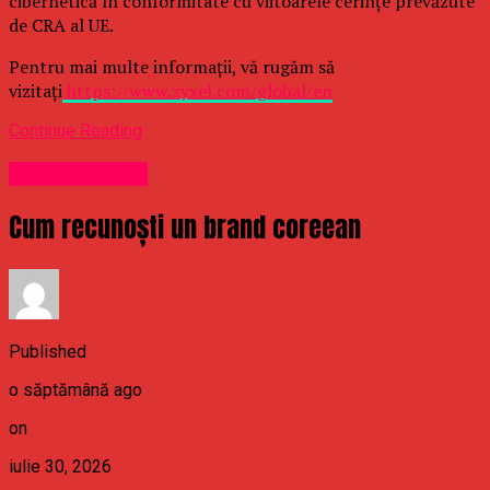
cibernetică în conformitate cu viitoarele cerințe prevăzute
de CRA al UE.
Pentru mai multe informații, vă rugăm să
vizitați
https://www.zyxel.com/global/en
Continue Reading
Uncategorized
Cum recunoști un brand coreean
Published
o săptămână ago
on
iulie 30, 2026