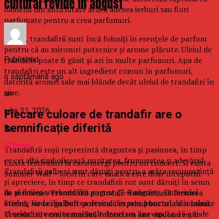
cultural revine in august
oamenii din antichitate ardea adesea ierburi sau flori
parfumate pentru a crea parfumuri.
Astăzi, trandafirii sunt încă folosiți în esențele de parfum
pentru că au mirosuri puternice și arome plăcute. Uleiul de
Published
trandafir poate fi găsit și azi în multe parfumuri. Apa de
trandafiri este un alt ingredient comun în parfumuri,
o săptămână ago
datorită aromei sale mai blânde decât uleiul de trandafiri în
sine.
on
iulie 31, 2026
Fiecare culoare de trandafir are o
semnificație diferită
By
b2bseo
Trandafirii roșii reprezintă dragostea și pasiunea, în timp
ce cei albi simbolizează puritatea, frumusețea și adevărul.
Exista festivaluri la care mergi pentru un concert. Si exista
Trandafirii galbeni sunt dăruiți pentru a arăta recunoștință
Summer Well – locul in care muzica este doar inceputul.
și apreciere, în timp ce trandafirii roz sunt dăruiți în semn
In al doilea weekend din august (7-9 august), Domeniul
de prietenie. Trandafirii portocalii simbolizează fericirea
Stirbey Voda din Buftea devine din nou punctul de intalnire
eternă, iar cei galben-portocalii exprimă bucuria din inimă.
al celor care cauta mai mult decat un line-up. La 15 ani de
Trandafirii verzi semnifică reînnoirea sau vindecarea, în