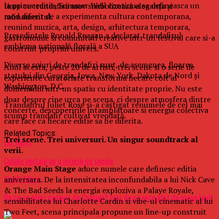
la prima editie, Summer Well continua sa defineasca un
timp ce trandafirii mov simbolizează eleganța și
mod diferit de a experimenta cultura contemporana,
rafinamentul.
reunind muzica, arta, design, arhitectura temporara,
Președintele Ronald Reagan a declarat trandafirul
gastronomie si comunitati creative intr-un festival care si-a
emblema națională florală a SUA
construit propriul univers.
Diverse soiuri de trandafiri sunt, de asemenea, floarea
Anul acesta, peste 20 de artisti, trei scene si o serie de
statului din Georgia, Iowa, New York, Dakota de Nord și
experiente curatoriate transforma fiecare colt al
Washington, D.C.
domeniului intr-un spatiu cu identitate proprie. Nu este
doar despre cine urca pe scena, ci despre atmosfera dintre
Trandafirul Juliet Rose și-a câștigat renumele de cel mai
concerte, descoperirile intamplatoare si energia colectiva
scump trandafir cultivat vreodată.
care face ca fiecare editie sa fie diferita.
Related Topics:
Trei scene. Trei universuri. Un singur soundtrack al
Up Next
verii.
Cutiile poștale au o istorie de secole
Orange Main Stage
aduce numele care definesc editia
aniversara. De la intensitatea inconfundabila a lui Nick Cave
Don't Miss
& The Bad Seeds la energia exploziva a Palaye Royale,
De ce sa oferi cadouri de Craciun? Iata de ce este atat de important!
sensibilitatea lui Charlotte Cardin si vibe-ul cinematic al lui
Two Feet, scena principala propune un line-up construit