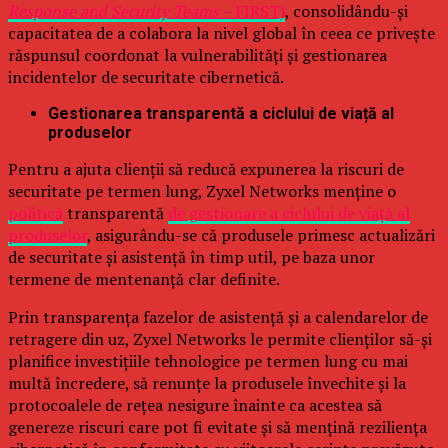
Response and Security Teams –
FIRST)
, consolidându-și
capacitatea de a colabora la nivel global în ceea ce privește
răspunsul coordonat la vulnerabilități și gestionarea
incidentelor de securitate cibernetică.
Gestionarea transparentă a ciclului de viață al
produselor
Pentru a ajuta clienții să reducă expunerea la riscuri de
securitate pe termen lung, Zyxel Networks menține o
politică
transparentă
de gestionare a ciclului de viață al
produselor
, asigurându-se că produsele primesc actualizări
de securitate și asistență în timp util, pe baza unor
termene de mentenanță clar definite.
Prin transparența fazelor de asistență și a calendarelor de
retragere din uz, Zyxel Networks le permite clienților să-și
planifice investițiile tehnologice pe termen lung cu mai
multă încredere, să renunțe la produsele învechite și la
protocoalele de rețea nesigure înainte ca acestea să
genereze riscuri care pot fi evitate și să mențină reziliența