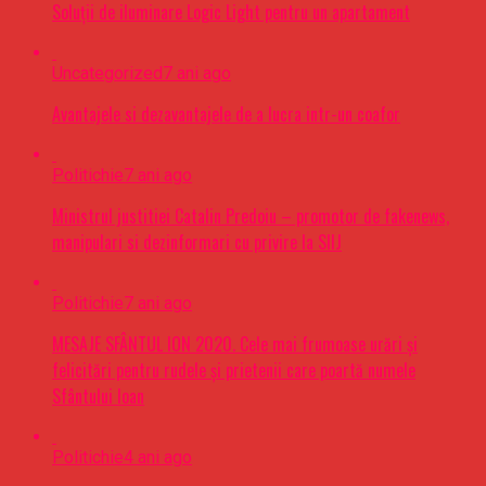
Soluții de iluminare Logic Light pentru un apartament
Uncategorized
7 ani ago
Avantajele si dezavantajele de a lucra intr-un coafor
Politichie
7 ani ago
Ministrul justitiei Catalin Predoiu – promotor de fakenews,
manipulari si dezinformari cu privire la SIIJ
Politichie
7 ani ago
MESAJE SFÂNTUL ION 2020. Cele mai frumoase urări şi
felicitări pentru rudele şi prietenii care poartă numele
Sfântului Ioan
Politichie
4 ani ago