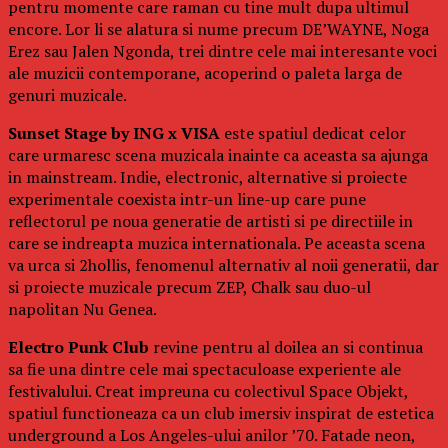
pentru momente care raman cu tine mult dupa ultimul
encore. Lor li se alatura si nume precum DE’WAYNE, Noga
Erez sau Jalen Ngonda, trei dintre cele mai interesante voci
ale muzicii contemporane, acoperind o paleta larga de
genuri muzicale.
Sunset Stage by ING x VISA
este spatiul dedicat celor
care urmaresc scena muzicala inainte ca aceasta sa ajunga
in mainstream. Indie, electronic, alternative si proiecte
experimentale coexista intr-un line-up care pune
reflectorul pe noua generatie de artisti si pe directiile in
care se indreapta muzica internationala. Pe aceasta scena
va urca si 2hollis, fenomenul alternativ al noii generatii, dar
si proiecte muzicale precum ZEP, Chalk sau duo-ul
napolitan Nu Genea.
Electro Punk Club
revine pentru al doilea an si continua
sa fie una dintre cele mai spectaculoase experiente ale
festivalului. Creat impreuna cu colectivul Space Objekt,
spatiul functioneaza ca un club imersiv inspirat de estetica
underground a Los Angeles-ului anilor ’70. Fatade neon,