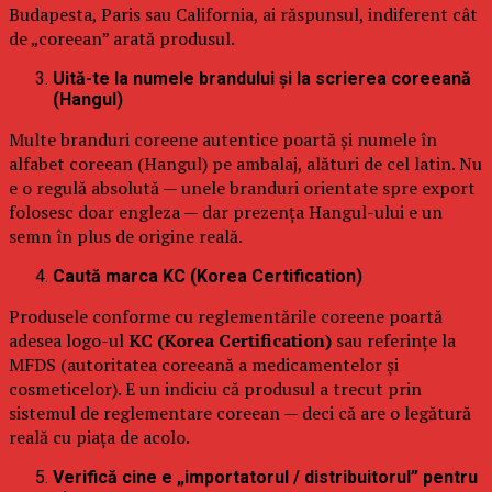
Budapesta, Paris sau California, ai răspunsul, indiferent cât
de „coreean” arată produsul.
Uită-te la numele brandului și la scrierea coreeană
(Hangul)
Multe branduri coreene autentice poartă și numele în
alfabet coreean (Hangul) pe ambalaj, alături de cel latin. Nu
e o regulă absolută — unele branduri orientate spre export
folosesc doar engleza — dar prezența Hangul-ului e un
semn în plus de origine reală.
Caută marca KC (Korea Certification)
Produsele conforme cu reglementările coreene poartă
adesea logo-ul
KC (Korea Certification)
sau referințe la
MFDS (autoritatea coreeană a medicamentelor și
cosmeticelor). E un indiciu că produsul a trecut prin
sistemul de reglementare coreean — deci că are o legătură
reală cu piața de acolo.
Verifică cine e „importatorul / distribuitorul” pentru