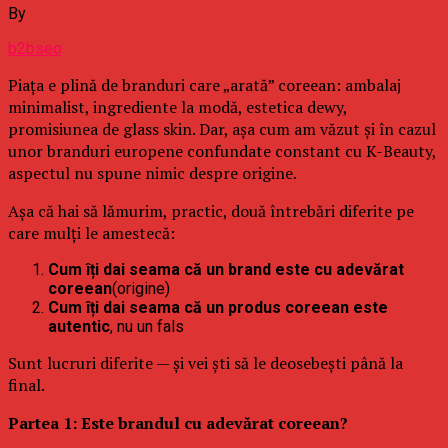
By
b2bseo
Piața e plină de branduri care „arată” coreean: ambalaj
minimalist, ingrediente la modă, estetica dewy,
promisiunea de glass skin. Dar, așa cum am văzut și în cazul
unor branduri europene confundate constant cu K-Beauty,
aspectul nu spune nimic despre origine.
Așa că hai să lămurim, practic, două întrebări diferite pe
care mulți le amestecă:
Cum îți dai seama că un brand este cu adevărat
coreean
(origine)
Cum îți dai seama că un produs coreean este
autentic
, nu un fals
Sunt lucruri diferite — și vei ști să le deosebești până la
final.
Partea 1: Este brandul cu adevărat coreean?