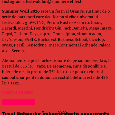
Instagram a festivalului @summerwellfest.
Summer Well 2026
este un festival Orange, sustinut de o
serie de parteneri care dau forma si vibe universului
festivalului: glo™, ING, Peroni Nastro Azzurro, Ursus,
Bacardi, Martini, Hendrick’s Gin, Jack Daniel’s, Mega Image,
Pepsi, Fashion Days, alpro, Transalpina, vitamin aqua,
Lay’s, e-on, FABIZ, Bucharest Business School, biciclop,
syoss, Persil, Sensodyne, InterContinental Athénée Palace,
alka, Secom.
Abonamentele pot fi achizitionate de pe summerwell.ro, la
pretul de 513 lei + taxe. De asemenea, sunt disponibile si
bilete de o zi la pretul de 351 lei + taxe pentru vineri si
sambata, iar pentru duminica costul biletului este de 426
lei + taxe.
Continue Reading
Uncategorized
Zyxel Networks îmbunătățește guvernanța