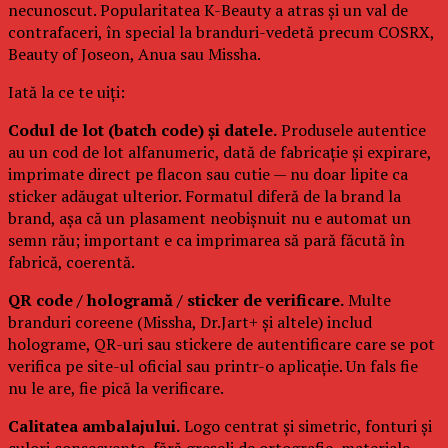
necunoscut. Popularitatea K-Beauty a atras și un val de
contrafaceri, în special la branduri-vedetă precum COSRX,
Beauty of Joseon, Anua sau Missha.
Iată la ce te uiți:
Codul de lot (batch code) și datele.
Produsele autentice
au un cod de lot alfanumeric, dată de fabricație și expirare,
imprimate direct pe flacon sau cutie — nu doar lipite ca
sticker adăugat ulterior. Formatul diferă de la brand la
brand, așa că un plasament neobișnuit nu e automat un
semn rău; important e ca imprimarea să pară făcută în
fabrică, coerentă.
QR code / hologramă / sticker de verificare.
Multe
branduri coreene (Missha, Dr.Jart+ și altele) includ
holograme, QR-uri sau stickere de autentificare care se pot
verifica pe site-ul oficial sau printr-o aplicație. Un fals fie
nu le are, fie pică la verificare.
Calitatea ambalajului.
Logo centrat și simetric, fonturi și
culori consecvente, fără greșeli de ortografie, materiale