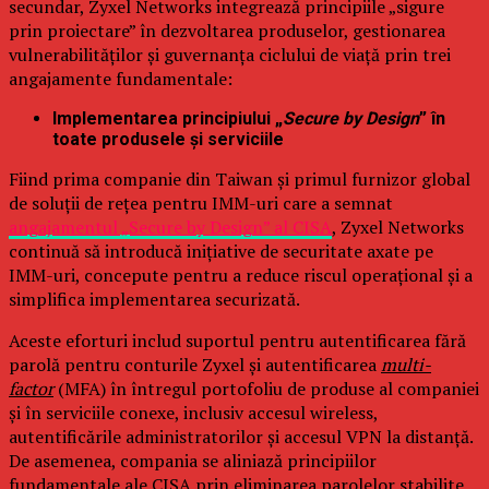
secundar, Zyxel Networks integrează principiile „sigure
prin proiectare” în dezvoltarea produselor, gestionarea
vulnerabilităților și guvernanța ciclului de viață prin trei
angajamente fundamentale:
Implementarea principiului „
Secure by Design
” în
toate produsele și serviciile
Fiind prima companie din Taiwan și primul furnizor global
de soluții de rețea pentru IMM-uri care a semnat
angajamentul „Secure by Design” al CISA
, Zyxel Networks
continuă să introducă inițiative de securitate axate pe
IMM-uri, concepute pentru a reduce riscul operațional și a
simplifica implementarea securizată.
Aceste eforturi includ suportul pentru autentificarea fără
parolă pentru conturile Zyxel și autentificarea
multi-
factor
(MFA) în întregul portofoliu de produse al companiei
și în serviciile conexe, inclusiv accesul wireless,
autentificările administratorilor și accesul VPN la distanță.
De asemenea, compania se aliniază principiilor
fundamentale ale CISA prin eliminarea parolelor stabilite