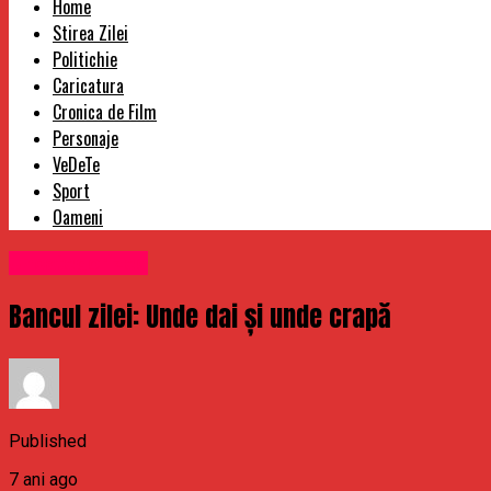
Home
Stirea Zilei
Politichie
Caricatura
Cronica de Film
Personaje
VeDeTe
Sport
Oameni
Uncategorized
Bancul zilei: Unde dai și unde crapă
Published
7 ani ago