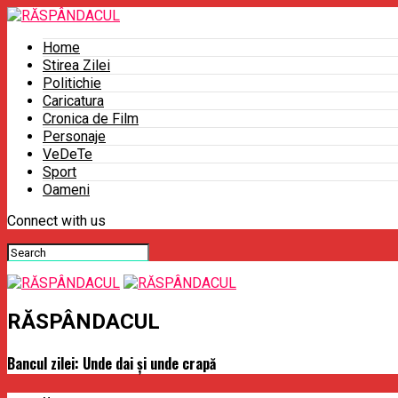
Home
Stirea Zilei
Politichie
Caricatura
Cronica de Film
Personaje
VeDeTe
Sport
Oameni
Connect with us
RĂSPÂNDACUL
Bancul zilei: Unde dai și unde crapă