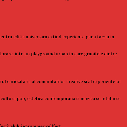
l pentru editia aniversara extind experienta pana tarziu in
xplorare, intr-un playground urban in care granitele dintre
l curiozitatii, al comunitatilor creative si al experientelor
de cultura pop, estetica contemporana si muzica se intalnesc
 festivalului @summerwellfest.