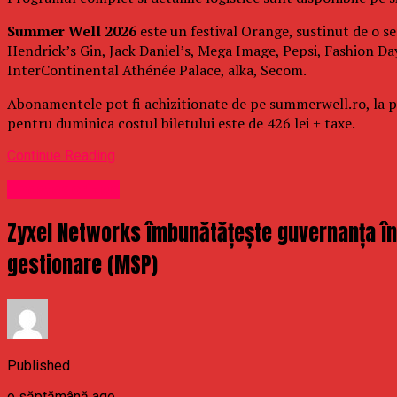
Summer Well 2026
este un festival Orange, sustinut de o se
Hendrick’s Gin, Jack Daniel’s, Mega Image, Pepsi, Fashion Day
InterContinental Athénée Palace, alka, Secom.
Abonamentele pot fi achizitionate de pe summerwell.ro, la pret
pentru duminica costul biletului este de 426 lei + taxe.
Continue Reading
Uncategorized
Zyxel Networks îmbunătățește guvernanța în m
gestionare (MSP)
Published
o săptămână ago