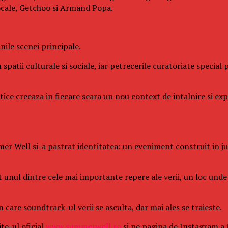
ocale, Getchoo si Armand Popa.
ile scenei principale.
 spatii culturale si sociale, iar petrecerile curatoriate specia
istice creeaza in fiecare seara un nou context de intalnire si e
er Well si-a pastrat identitatea: un eveniment construit in juru
it unul dintre cele mai importante repere ale verii, un loc un
care soundtrack-ul verii se asculta, dar mai ales se traieste.
te-ul oficial
www.summerwell.ro
si pe pagina de Instagram a