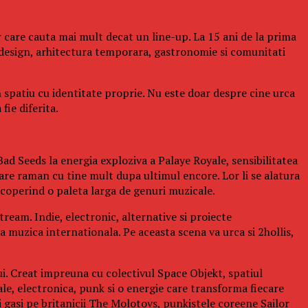
 care cauta mai mult decat un line-up. La 15 ani de la prima
design, arhitectura temporara, gastronomie si comunitati
n spatiu cu identitate proprie. Nu este doar despre cine urca
fie diferita.
ad Seeds la energia exploziva a Palaye Royale, sensibilitatea
re raman cu tine mult dupa ultimul encore. Lor li se alatura
operind o paleta larga de genuri muzicale.
ream. Indie, electronic, alternative si proiecte
a muzica internationala. Pe aceasta scena va urca si 2hollis,
ui. Creat impreuna cu colectivul Space Objekt, spatiul
ale, electronica, punk si o energie care transforma fiecare
gasi pe britanicii The Molotovs, punkistele coreene Sailor