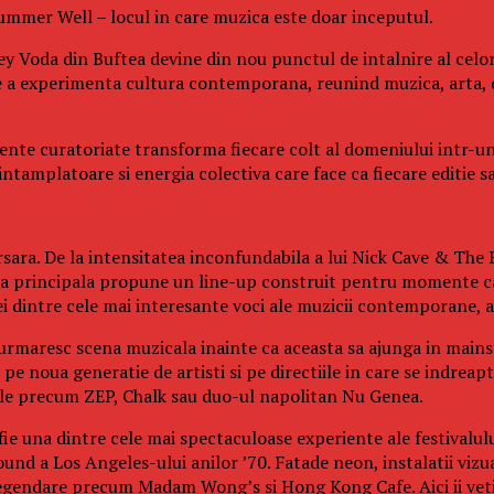
 Summer Well – locul in care muzica este doar inceputul.
y Voda din Buftea devine din nou punctul de intalnire al celor
e a experimenta cultura contemporana, reunind muzica, arta, 
eriente curatoriate transforma fiecare colt al domeniului intr-u
tamplatoare si energia colectiva care face ca fiecare editie sa 
sara. De la intensitatea inconfundabila a lui Nick Cave & The B
cena principala propune un line-up construit pentru momente ca
dintre cele mai interesante voci ale muzicii contemporane, ac
 urmaresc scena muzicala inainte ca aceasta sa ajunga in mainst
e noua generatie de artisti si pe directiile in care se indreapt
cale precum ZEP, Chalk sau duo-ul napolitan Nu Genea.
fie una dintre cele mai spectaculoase experiente ale festivalul
und a Los Angeles-ului anilor ’70. Fatade neon, instalatii vizu
legendare precum Madam Wong’s si Hong Kong Cafe. Aici ii veti 