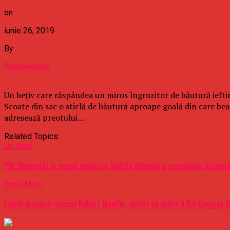
on
iunie 26, 2019
By
Raspandacul
Un bețiv care răspândea un miros îngrozitor de băutură ieftin
Scoate din sac o sticlă de băutură aproape goală din care bea 
adresează preotului…
Related Topics:
Up Next
PNL Bucuresti in pragul exploziei: Violeta Alexandru presedinte interim
Don't Miss
Fostul procuror special Robert Mueller, audiat cu public Ã®n Congres la 