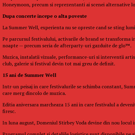
Honeymoon, precum si reprezentanti ai scenei alternative l
Dupa concerte incepe o alta poveste
La Summer Well, experienta nu se opreste cand se sting lumin
Pe parcursul festivalului, activarile de brand se transforma in
noapte — precum seria de afterparty-uri gazduite de glo™.
Muzica, instalatii vizuale, performance-uri si interventii art
club, galerie si festival devin tot mai greu de definit.
15 ani de Summer Well
Intr-un peisaj in care festivalurile se schimba constant, Summ
care merg dincolo de muzica.
Editia aniversara marcheaza 15 ani in care festivalul a deven
firesc.
In luna august, Domeniul Stirbey Voda devine din nou locul in 
Programul complet si detaliile logistice sunt disponibile pe si