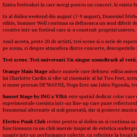
Exista festivaluri la care mergi pentru un concert. Si exista
In al doilea weekend din august (7-9 august), Domeniul Stirbe
editie, Summer Well continua sa defineasca un mod diferit d
creative intr-un festival care si-a construit propriul univers.
Anul acesta, peste 20 de artisti, trei scene si o serie de exp
pe scena, ci despre atmosfera dintre concerte, descoperirile in
Trei scene. Trei universuri. Un singur soundtrack al verii.
Orange Main Stage
aduce numele care definesc editia aniver
lui Charlotte Cardin si vibe-ul cinematic al lui Two Feet, s
si nume precum DE’WAYNE, Noga Erez sau Jalen Ngonda, trei 
Sunset Stage by ING x VISA
este spatiul dedicat celor care
experimentale coexista intr-un line-up care pune reflectorul p
fenomenul alternativ al noii generatii, dar si proiecte muzi
Electro Punk Club
revine pentru al doilea an si continua sa 
functioneaza ca un club imersiv inspirat de estetica undergro
noapte intr-un performance colectiv, cu referinte la locuri 