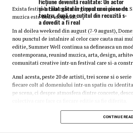
Ficţiune devenită realitate: Un actor
şi-a tăiat gâtul în timpul unei piese de
Exista festivaluri la care mergi pentru un concert. 
teatru, după ce cuţitul din recuzită s-
muzica este doar inceputul.
a dovedit a fi real
In al doilea weekend din august (7-9 august), Dome
nou punctul de intalnire al celor care cauta mai mul
editie, Summer Well continua sa defineasca un mod 
contemporana, reunind muzica, arta, design, arhit
comunitati creative intr-un festival care si-a constr
Anul acesta, peste 20 de artisti, trei scene si o ser
fiecare colt al domeniului intr-un spatiu cu identit
pe scena, ci despre atmosfera dintre concerte, desc
colectiva care face ca fiecare editie sa fie diferita.
Trei scene. Trei universuri. Un singur soundtrac
CONTINUE REA
Orange Main Stage
aduce numele care definesc ed