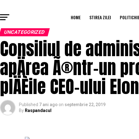
HOME
STIREA ZILEI
POLITICHI
UNCATEGORIZED
Consiliul de adminis
apÄrea Ã®ntr-un pr
plÄÈile CEO-ului El
Published
7 ani ago
on
septembrie 22, 2019
By
Raspandacul