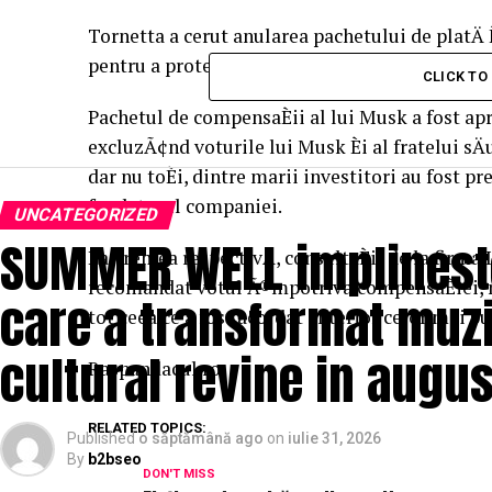
Tornetta a cerut anularea pachetului de platÄ È
pentru a proteja mai bine investitorii.
CLICK T
Pachetul de compensaÈii al lui Musk a fost ap
excluzÃ¢nd voturile lui Musk Èi al fratelui sÄ
dar nu toÈi, dintre marii investitori au fost pre
fondatorul companiei.
UNCATEGORIZED
SUMMER WELL implineste 
La vremea respectivÄ, consultaÈii de la firma
recomandat votul Ã®mpotriva compensaÈiei, me
care a transformat muzi
tot ceea ce a fost acordat anterior celor mai b
cultural revine in augus
Raspandacul.ro
RELATED TOPICS:
Published
o săptămână ago
on
iulie 31, 2026
By
b2bseo
DON'T MISS