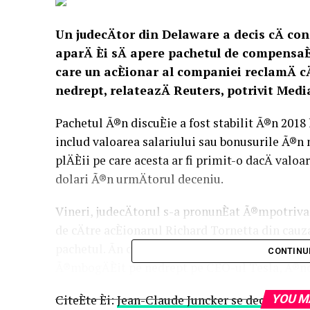
Un judecÄtor din Delaware a decis cÄ cons
aparÄ Èi sÄ apere pachetul de compensaÈ
care un acÈionar al companiei reclamÄ cÄ
nedrept, relateazÄ Reuters, potrivit Medi
Pachetul Ã®n discuÈie a fost stabilit Ã®n 2018
includ valoarea salariului sau bonusurile Ã®n
plÄÈii pe care acesta ar fi primit-o dacÄ valo
dolari Ã®n urmÄtorul deceniu.
Vineri, judecÄtorul s-a pronunÈat Ã®mpotriva 
de cÄtre acÈionarul Richard Tornetta din cau
pachetul. Ãn consecinÈÄ, consiliul de administr
CONTINU
Ã®mbogÄÈit pe nedrept pe CEO-ul Tesla, Ã®nc
CiteÈte Èi:
Jean-Claude Juncker se declarÄ conv
YOU M