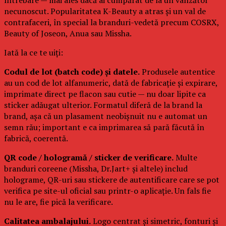
necunoscut. Popularitatea K-Beauty a atras și un val de
contrafaceri, în special la branduri-vedetă precum COSRX,
Beauty of Joseon, Anua sau Missha.
Iată la ce te uiți:
Codul de lot (batch code) și datele.
Produsele autentice
au un cod de lot alfanumeric, dată de fabricație și expirare,
imprimate direct pe flacon sau cutie — nu doar lipite ca
sticker adăugat ulterior. Formatul diferă de la brand la
brand, așa că un plasament neobișnuit nu e automat un
semn rău; important e ca imprimarea să pară făcută în
fabrică, coerentă.
QR code / hologramă / sticker de verificare.
Multe
branduri coreene (Missha, Dr.Jart+ și altele) includ
holograme, QR-uri sau stickere de autentificare care se pot
verifica pe site-ul oficial sau printr-o aplicație. Un fals fie
nu le are, fie pică la verificare.
Calitatea ambalajului.
Logo centrat și simetric, fonturi și