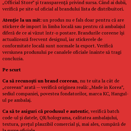
„Official Store” și transparență privind sursa. Când ai dubii,
verifică pe site-ul oficial al brandului lista de distribuitori.
Atenție la un mit:
un produs nu e fals doar pentru că are
stickere de import în limba locală sau pentru că ambalajul
diferă de ce ai văzut într-o postare. Brandurile coreene își
actualizează frecvent designul, iar stickerele de
conformitate locală sunt normale la export. Verifică
versiunea produsului pe canalele oficiale înainte să tragi
concluzia.
Pe scurt
Ca să recunoști un brand coreean
, nu te uita la cât de
„coreean” arată — verifică originea reală: „Made in Korea”,
sediul companiei, povestea fondatorilor, marca KC, Hangul-
ul pe ambalaj.
Ca să te asiguri că produsul e autentic
, verifică batch
code-ul și datele, QR/holograma, calitatea ambalajului,
textura, prețul plauzibil comercial și, mai ales, cumpără de
la surse oficiale.