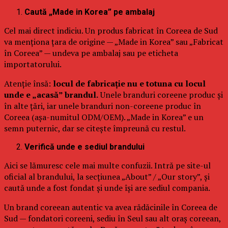
Caută „Made in Korea” pe ambalaj
Cel mai direct indiciu. Un produs fabricat în Coreea de Sud
va menționa țara de origine — „Made in Korea” sau „Fabricat
în Coreea” — undeva pe ambalaj sau pe eticheta
importatorului.
Atenție însă:
locul de fabricație nu e totuna cu locul
unde e „acasă” brandul.
Unele branduri coreene produc și
în alte țări, iar unele branduri non-coreene produc în
Coreea (așa-numitul ODM/OEM). „Made in Korea” e un
semn puternic, dar se citește împreună cu restul.
Verifică unde e sediul brandului
Aici se lămuresc cele mai multe confuzii. Intră pe site-ul
oficial al brandului, la secțiunea „About” / „Our story”, și
caută unde a fost fondat și unde își are sediul compania.
Un brand coreean autentic va avea rădăcinile în Coreea de
Sud — fondatori coreeni, sediu în Seul sau alt oraș coreean,