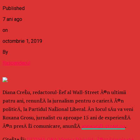
Published
7 ani ago
on
octombrie 1, 2019
By
Raspandacul
Diana CreÈu, redactorul-Èef al Wall-Street Ã®n ultimii
patru ani, renunÈÄ la jurnalism pentru o carierÄ Ã®n
politicÄ, la Partidul NaÈional Liberal. Ãn locul sÄu va veni
Roxana Grosu, jurnalist cu aproape 15 ani de experienÈÄ
Ã®n presÄ Èi comunicare, anunÈÄ
www.wall-street.ro
.
CiteÈte Èi:
ULTIMÄ ORÄ Viorica DÄncilÄ, Ã®ntÃ¢mpinatÄ