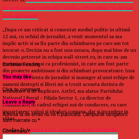
de protestatari la PloieÈti: ‘GhiÈa e Ã®n Serbia/ Nu ne mai
alungaÈi tinerii’
„Dupa ce am criticat si comentat mediul politic in ultimii
12 ani, cu ochiul de jurnalist, a venit momentul sa ma
implic activ si sa fiu parte din schimbarea pe care am tot
invocat-o. Decizia nu a fost una usoara, dupa mai bine de un
deceniu petrecut in echipa wall-street.ro, in care m-am
maturizat ca om si ca profesionist, in care am fost parte
Continue Reading
din proiecte ambitioase si din schimbari provocatoare. Insa
tocmai experienta de jurnalist si manager al unei echipe de
You may like
oameni destepti si liberi mi-a trezit aceasta dorinta de
Click to comment
schimbare si de implicare. Astfel, ma alatur Partidului
National Liberal – Filiala Sector 1, ca director de
Leave a Reply
comunicare, in cadrul echipei noi de conducere, cu care
impartasesc valori si idealuri comune, dar si incredere in
Adresa ta de email nu va fi publicată.
Câmpurile obligatorii
viitor.
sunt marcate cu
*
CiteÈte Èi:Â
DincÄ bagÄ anchetatorii ÃN SPERIEÈI:
Comentariu
*
Criminalul din Caracal are tendinÈe sinucigaÈe