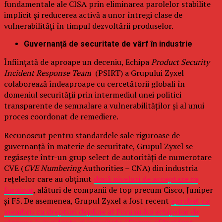
fundamentale ale CISA prin eliminarea parolelor stabilite
implicit și reducerea activă a unor întregi clase de
vulnerabilități în timpul dezvoltării produselor.
Guvernanță de securitate de vârf în industrie
Înființată de aproape un deceniu, Echipa
Product Security
Incident Response Team
(PSIRT) a Grupului Zyxel
colaborează îndeaproape cu cercetătorii globali în
domeniul securității prin intermediul unei politici
transparente de semnalare a vulnerabilităților și al unui
proces coordonat de remediere.
Recunoscut pentru standardele sale riguroase de
guvernanță în materie de securitate, Grupul Zyxel se
regăsește într-un grup select de autorități de numerotare
CVE (
CVE Numbering
Authorities – CNA) din industria
rețelelor care au obținut
două niveluri de acceptare ca
furnizor
, alături de companii de top precum Cisco, Juniper
și F5. De asemenea, Grupul Zyxel a fost recent
aprobat ca
membru cu drepturi depline al Forumului echipelor de