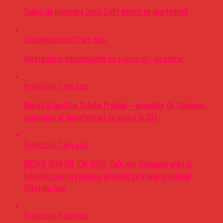
Soluții de iluminare Logic Light pentru un apartament
Uncategorized
7 ani ago
Avantajele si dezavantajele de a lucra intr-un coafor
Politichie
7 ani ago
Ministrul justitiei Catalin Predoiu – promotor de fakenews,
manipulari si dezinformari cu privire la SIIJ
Politichie
7 ani ago
MESAJE SFÂNTUL ION 2020. Cele mai frumoase urări şi
felicitări pentru rudele şi prietenii care poartă numele
Sfântului Ioan
Politichie
4 ani ago