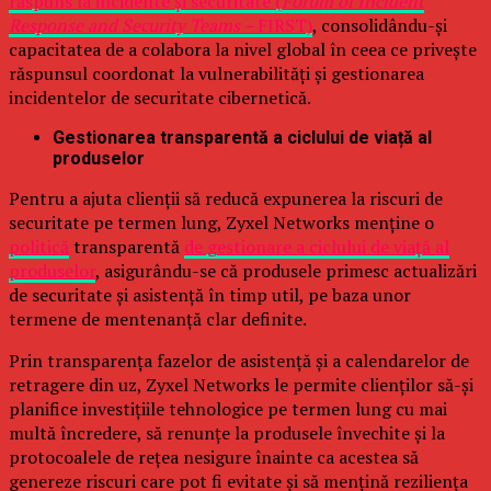
răspuns la incidente și securitate (
Forum of Incident
Response and Security Teams –
FIRST)
, consolidându-și
capacitatea de a colabora la nivel global în ceea ce privește
răspunsul coordonat la vulnerabilități și gestionarea
incidentelor de securitate cibernetică.
Gestionarea transparentă a ciclului de viață al
produselor
Pentru a ajuta clienții să reducă expunerea la riscuri de
securitate pe termen lung, Zyxel Networks menține o
politică
transparentă
de gestionare a ciclului de viață al
produselor
, asigurându-se că produsele primesc actualizări
de securitate și asistență în timp util, pe baza unor
termene de mentenanță clar definite.
Prin transparența fazelor de asistență și a calendarelor de
retragere din uz, Zyxel Networks le permite clienților să-și
planifice investițiile tehnologice pe termen lung cu mai
multă încredere, să renunțe la produsele învechite și la
protocoalele de rețea nesigure înainte ca acestea să
genereze riscuri care pot fi evitate și să mențină reziliența