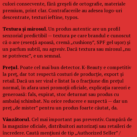
culori consecvente, fără greșeli de ortografie, materiale
premium, print clar. Contrafacerile au adesea logo-uri
descentrate, texturi ieftine, typos.
Textura și mirosul.
Un produs autentic are un profil
senzorial predictibil — textura pe care brandul e cunoscut
că o are (esență apoasă, cremă „cushiony”, SPF gel ușor) și
un parfum subtil, nu agresiv. Dacă textura sau mirosul „nu
se potrivesc”, e un semnal.
Prețul.
Poate cel mai bun detector. K-Beauty e competitiv
la preț, dar tot respectă costuri de producție, export și
retail. Dacă un ser viral e listat la o fracțiune din prețul
normal, în afara unei promoții oficiale, explicația rareori e
generoasă: fals, expirat, stoc deturnat sau produs cu
ambalaj schimbat. Nu orice reducere e suspectă — dar un
preț „de mister” pentru un produs foarte căutat, da.
Vânzătorul.
Cel mai important pas preventiv. Cumpără de
la magazine oficiale, distribuitori autorizați sau retaileri de
încredere. Caută mențiuni de tip „Authorized Seller” /