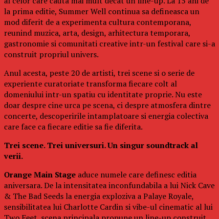
al celor care cauta mai mult decat un line-up. La 15 ani de
la prima editie, Summer Well continua sa defineasca un
mod diferit de a experimenta cultura contemporana,
reunind muzica, arta, design, arhitectura temporara,
gastronomie si comunitati creative intr-un festival care si-a
construit propriul univers.
Anul acesta, peste 20 de artisti, trei scene si o serie de
experiente curatoriate transforma fiecare colt al
domeniului intr-un spatiu cu identitate proprie. Nu este
doar despre cine urca pe scena, ci despre atmosfera dintre
concerte, descoperirile intamplatoare si energia colectiva
care face ca fiecare editie sa fie diferita.
Trei scene. Trei universuri. Un singur soundtrack al
verii.
Orange Main Stage
aduce numele care definesc editia
aniversara. De la intensitatea inconfundabila a lui Nick Cave
& The Bad Seeds la energia exploziva a Palaye Royale,
sensibilitatea lui Charlotte Cardin si vibe-ul cinematic al lui
Two Feet, scena principala propune un line-up construit