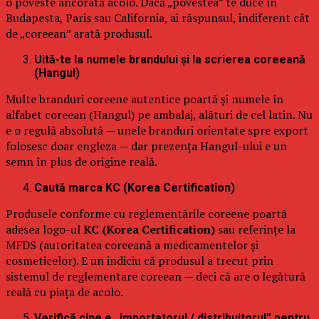
o poveste ancorată acolo. Dacă „povestea” te duce în
Budapesta, Paris sau California, ai răspunsul, indiferent cât
de „coreean” arată produsul.
Uită-te la numele brandului și la scrierea coreeană
(Hangul)
Multe branduri coreene autentice poartă și numele în
alfabet coreean (Hangul) pe ambalaj, alături de cel latin. Nu
e o regulă absolută — unele branduri orientate spre export
folosesc doar engleza — dar prezența Hangul-ului e un
semn în plus de origine reală.
Caută marca KC (Korea Certification)
Produsele conforme cu reglementările coreene poartă
adesea logo-ul
KC (Korea Certification)
sau referințe la
MFDS (autoritatea coreeană a medicamentelor și
cosmeticelor). E un indiciu că produsul a trecut prin
sistemul de reglementare coreean — deci că are o legătură
reală cu piața de acolo.
Verifică cine e „importatorul / distribuitorul” pentru