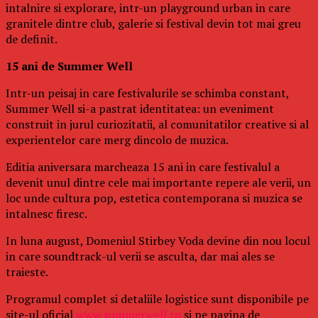
intalnire si explorare, intr-un playground urban in care
granitele dintre club, galerie si festival devin tot mai greu
de definit.
15 ani de Summer Well
Intr-un peisaj in care festivalurile se schimba constant,
Summer Well si-a pastrat identitatea: un eveniment
construit in jurul curiozitatii, al comunitatilor creative si al
experientelor care merg dincolo de muzica.
Editia aniversara marcheaza 15 ani in care festivalul a
devenit unul dintre cele mai importante repere ale verii, un
loc unde cultura pop, estetica contemporana si muzica se
intalnesc firesc.
In luna august, Domeniul Stirbey Voda devine din nou locul
in care soundtrack-ul verii se asculta, dar mai ales se
traieste.
Programul complet si detaliile logistice sunt disponibile pe
site-ul oficial
www.summerwell.ro
si pe pagina de