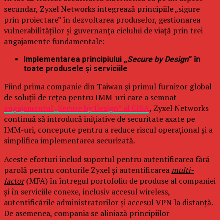
secundar, Zyxel Networks integrează principiile „sigure
prin proiectare” în dezvoltarea produselor, gestionarea
vulnerabilităților și guvernanța ciclului de viață prin trei
angajamente fundamentale:
Implementarea principiului „
Secure by Design
” în
toate produsele și serviciile
Fiind prima companie din Taiwan și primul furnizor global
de soluții de rețea pentru IMM-uri care a semnat
angajamentul „Secure by Design” al CISA
, Zyxel Networks
continuă să introducă inițiative de securitate axate pe
IMM-uri, concepute pentru a reduce riscul operațional și a
simplifica implementarea securizată.
Aceste eforturi includ suportul pentru autentificarea fără
parolă pentru conturile Zyxel și autentificarea
multi-
factor
(MFA) în întregul portofoliu de produse al companiei
și în serviciile conexe, inclusiv accesul wireless,
autentificările administratorilor și accesul VPN la distanță.
De asemenea, compania se aliniază principiilor