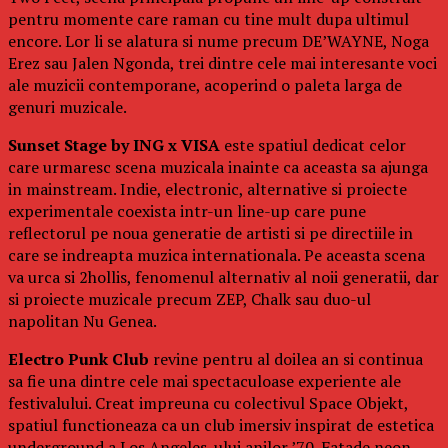
pentru momente care raman cu tine mult dupa ultimul
encore. Lor li se alatura si nume precum DE’WAYNE, Noga
Erez sau Jalen Ngonda, trei dintre cele mai interesante voci
ale muzicii contemporane, acoperind o paleta larga de
genuri muzicale.
Sunset Stage by ING x VISA
este spatiul dedicat celor
care urmaresc scena muzicala inainte ca aceasta sa ajunga
in mainstream. Indie, electronic, alternative si proiecte
experimentale coexista intr-un line-up care pune
reflectorul pe noua generatie de artisti si pe directiile in
care se indreapta muzica internationala. Pe aceasta scena
va urca si 2hollis, fenomenul alternativ al noii generatii, dar
si proiecte muzicale precum ZEP, Chalk sau duo-ul
napolitan Nu Genea.
Electro Punk Club
revine pentru al doilea an si continua
sa fie una dintre cele mai spectaculoase experiente ale
festivalului. Creat impreuna cu colectivul Space Objekt,
spatiul functioneaza ca un club imersiv inspirat de estetica
underground a Los Angeles-ului anilor ’70. Fatade neon,