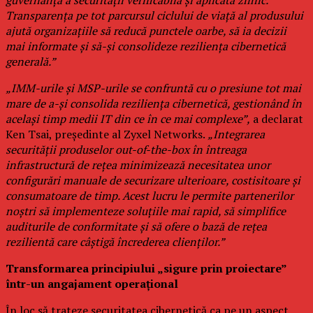
guvernanță a securității verificabilă și aplicată zilnic.
Transparența pe tot parcursul ciclului de viață al produsului
ajută organizațiile să reducă punctele oarbe, să ia decizii
mai informate și să-și consolideze reziliența cibernetică
generală.”
„IMM-urile și MSP-urile se confruntă cu o presiune tot mai
mare de a-și consolida reziliența cibernetică, gestionând în
același timp medii IT din ce în ce mai complexe”,
a declarat
Ken Tsai, președinte al Zyxel Networks.
„Integrarea
securității produselor out-of-the-box în întreaga
infrastructură de rețea minimizează necesitatea unor
configurări manuale de securizare ulterioare, costisitoare și
consumatoare de timp. Acest lucru le permite partenerilor
noștri să implementeze soluțiile mai rapid, să simplifice
auditurile de conformitate și să ofere o bază de rețea
rezilientă care câștigă încrederea clienților.”
Transformarea principiului „sigure prin proiectare”
într-un angajament operațional
În loc să trateze securitatea cibernetică ca pe un aspect