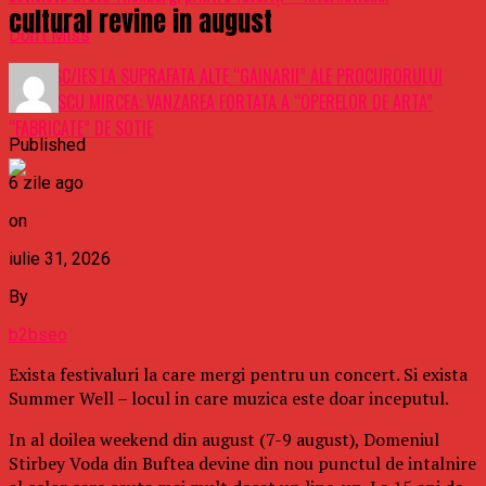
cultural revine in august
Don't Miss
GROTESC/IES LA SUPRAFATA ALTE “GAINARII” ALE PROCURORULUI
NEGULESCU MIRCEA: VANZAREA FORTATA A “OPERELOR DE ARTA”
“FABRICATE” DE SOTIE
Published
6 zile ago
on
iulie 31, 2026
By
b2bseo
Exista festivaluri la care mergi pentru un concert. Si exista
Summer Well – locul in care muzica este doar inceputul.
In al doilea weekend din august (7-9 august), Domeniul
Stirbey Voda din Buftea devine din nou punctul de intalnire