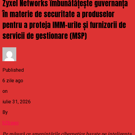
Zyxel Networks îmbunătățește guvernanța
în materie de securitate a produselor
pentru a proteja IMM-urile și furnizorii de
servicii de gestionare (MSP)
Published
6 zile ago
on
iulie 31, 2026
By
b2bseo
Pe măsură ce amenințările cibernetice bazate pe inteligența