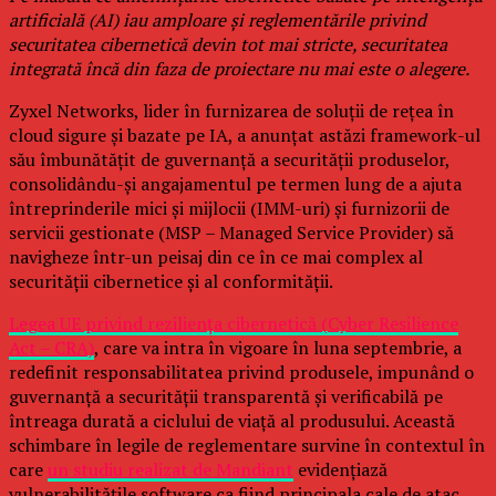
artificială (AI) iau amploare și reglementările privind
securitatea cibernetică devin tot mai stricte, securitatea
integrată încă din faza de proiectare nu mai este o alegere.
Zyxel Networks, lider în furnizarea de soluții de rețea în
cloud sigure și bazate pe IA, a anunțat astăzi framework-ul
său îmbunătățit de guvernanță a securității produselor,
consolidându-și angajamentul pe termen lung de a ajuta
întreprinderile mici și mijlocii (IMM-uri) și furnizorii de
servicii gestionate (MSP – Managed Service Provider) să
navigheze într-un peisaj din ce în ce mai complex al
securității cibernetice și al conformității.
Legea UE privind reziliența cibernetică (Cyber Resilience
Act – CRA)
, care va intra în vigoare în luna septembrie, a
redefinit responsabilitatea privind produsele, impunând o
guvernanță a securității transparentă și verificabilă pe
întreaga durată a ciclului de viață al produsului. Această
schimbare în legile de reglementare survine în contextul în
care
un studiu realizat de Mandiant
evidențiază
vulnerabilitățile software ca fiind principala cale de atac