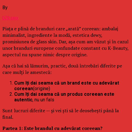
By
b2bseo
Piața e plină de branduri care „arată” coreean: ambalaj
minimalist, ingrediente la modă, estetica dewy,
promisiunea de glass skin. Dar, așa cum am văzut și în cazul
unor branduri europene confundate constant cu K-Beauty,
aspectul nu spune nimic despre origine.
Așa că hai să lămurim, practic, două întrebări diferite pe
care mulți le amestecă:
Cum îți dai seama că un brand este cu adevărat
coreean
(origine)
Cum îți dai seama că un produs coreean este
autentic
, nu un fals
Sunt lucruri diferite — și vei ști să le deosebești până la
final.
Partea 1: Este brandul cu adevărat coreean?