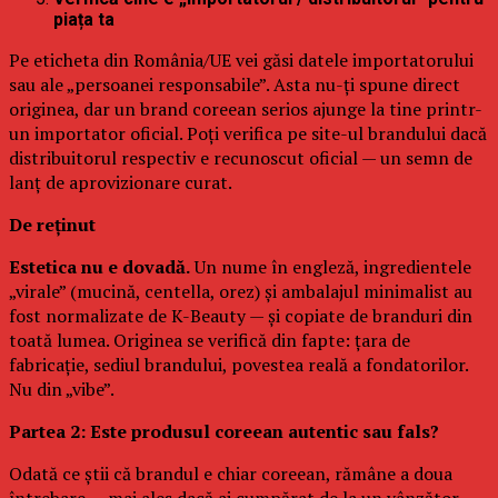
piața ta
Pe eticheta din România/UE vei găsi datele importatorului
sau ale „persoanei responsabile”. Asta nu-ți spune direct
originea, dar un brand coreean serios ajunge la tine printr-
un importator oficial. Poți verifica pe site-ul brandului dacă
distribuitorul respectiv e recunoscut oficial — un semn de
lanț de aprovizionare curat.
De reținut
Estetica nu e dovadă.
Un nume în engleză, ingredientele
„virale” (mucină, centella, orez) și ambalajul minimalist au
fost normalizate de K-Beauty — și copiate de branduri din
toată lumea. Originea se verifică din fapte: țara de
fabricație, sediul brandului, povestea reală a fondatorilor.
Nu din „vibe”.
Partea 2: Este produsul coreean autentic sau fals?
Odată ce știi că brandul e chiar coreean, rămâne a doua
întrebare — mai ales dacă ai cumpărat de la un vânzător