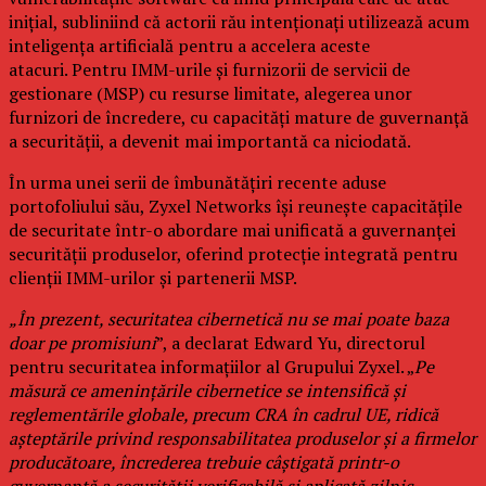
inițial, subliniind că actorii rău intenționați utilizează acum
inteligența artificială pentru a accelera aceste
atacuri. Pentru IMM-urile și furnizorii de servicii de
gestionare (MSP) cu resurse limitate, alegerea unor
furnizori de încredere, cu capacități mature de guvernanță
a securității, a devenit mai importantă ca niciodată.
În urma unei serii de îmbunătățiri recente aduse
portofoliului său, Zyxel Networks își reunește capacitățile
de securitate într-o abordare mai unificată a guvernanței
securității produselor, oferind protecție integrată pentru
clienții IMM-urilor și partenerii MSP.
„În prezent, securitatea cibernetică nu se mai poate baza
doar pe promisiuni
”, a declarat Edward Yu, directorul
pentru securitatea informațiilor al Grupului Zyxel. „
Pe
măsură ce amenințările cibernetice se intensifică și
reglementările globale, precum CRA în cadrul UE, ridică
așteptările privind responsabilitatea produselor și a firmelor
producătoare, încrederea trebuie câștigată printr-o