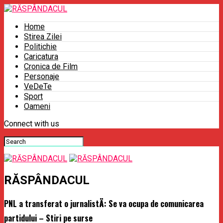
Home
Stirea Zilei
Politichie
Caricatura
Cronica de Film
Personaje
VeDeTe
Sport
Oameni
Connect with us
RĂSPÂNDACUL
PNL a transferat o jurnalistÄ: Se va ocupa de comunicarea
partidului – Stiri pe surse